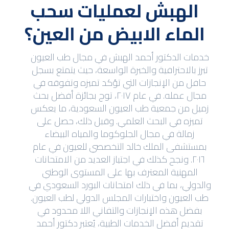
الهبش لعمليات سحب
الماء الابيض من العين؟
خدمات الدكتور أحمد الهبش في مجال طب العيون
تبرز بالاحترافية والخبرة الواسعة، حيث يتمتع بسجل
حافل من الإنجازات التي تؤكد تميزه وتفوقه في
مجال عمله. في عام ٢٠١٧، توج بجائزة أفضل بحث
زميل من جمعية طب العيون السعودية، ما يعكس
تميزه في البحث العلمي. وقبل ذلك، حصل على
زمالة في مجال الجلوكوما والمياه البيضاء
بمستشفى الملك خالد التخصصي للعيون في عام
٢٠١٦. ونجح كذلك في اجتياز العديد من الامتحانات
المهنية المعترف بها على المستوى الوطني
والدولي، بما في ذلك امتحانات البورد السعودي في
طب العيون واختبارات المجلس الدولي لطب العيون.
بفضل هذه الإنجازات والتفاني اللا محدود في
تقديم أفضل الخدمات الطبية، يُعتبر دكتور أحمد