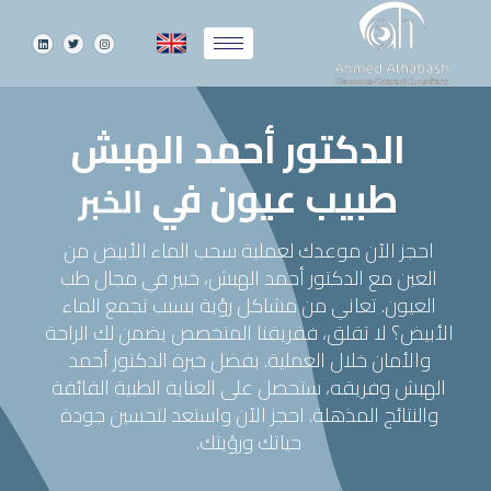
الدكتور أحمد الهبش
طبيب عيون في
الخبر
احجز الآن موعدك لعملية سحب الماء الأبيض من
العين مع الدكتور أحمد الهبش، خبير في مجال طب
العيون. تعاني من مشاكل رؤية بسبب تجمع الماء
الأبيض؟ لا تقلق، ففريقنا المتخصص يضمن لك الراحة
والأمان خلال العملية. بفضل خبرة الدكتور أحمد
الهبش وفريقه، ستحصل على العناية الطبية الفائقة
والنتائج المذهلة. احجز الآن واستعد لتحسين جودة
حياتك ورؤيتك.