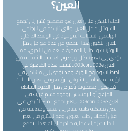
العين؟
الماء الأبيض على العين هو مصطلح يُشير إلى تجمع
السوائل داخل العين، والتي تتراكم في الزجاجي
الهلامي الشفاف الموجود في الوسط الداخلي
للعين. يتكون هذا التجمع من عدة عوامل، مثل
البروتينات والخلايا الدموية والعوامل الأخرى، مما
يؤدي إلى تغيير شكل ووضوح العدسة الشفافة في
العين.u003cbru003eتتسبب هذه الظاهرة في
اضطراب وضوح الرؤية، وقد تؤدي إلى مشاكل في
الرؤية المحيطة أو تشوش الرؤية، وفي بعض الحالات
قد تكون مصحوبة بأعراض مثل الضوء الساطع
المزعج أو الإحساس بوجود جسم غريب في
العين.u003cbru003eيعتبر تجمع الماء الأبيض على
العين مشكلة طبية تحتاج إلى تقييم ومعالجة من
قبل أخصائي طب العيون، وقد تستلزم في بعض
الحالات إجراء عملية جراحية لإزالة هذا التجمع
واستعادة وضوح الرؤية.