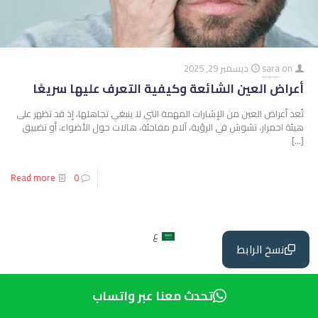
on
sara
ديسمبر 29, 2025
أعراض العين الشائعة وكيفية التعرف عليها سريعًا
تُعد أعراض العين من الإشارات المهمة التي لا ينبغي تجاهلها، إذ قد تظهر على
هيئة احمرار، تشوش في الرؤية، آلام مفاجئة، هالات حول الأضواء، أو تضييق
[…]
Read more
0
ع
نسخ الرابط
تحدث معنا عبر واتساب