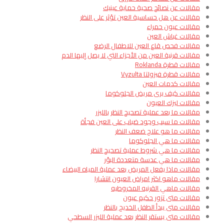
مقالات عن نصائح صحية حماية عينيك
مقالات عن هل حساسية العين تؤثر على النظر
مقالات عيون حمراء
مقالات غباش العين
مقالات فحص قاع العين للاطفال الرضع
مقالات قرنية العين من الأجزاء التي لا يصل إليها الدم​
مقالات قطرة Roklanda
مقالات قطرة فيزولتا Vyzulta
مقالات كدمات العين
مقالات كيف يرى مريض الجلوكوما
مقالات ليزك العيون
مقالات ما بعد عملية تصحيح النظر بالليزر
مقالات ما سبب وجود ضباب على العين فجأة
مقالات ما هو علاج ضعف النظر
مقالات ما هي الجلوكوما
مقالات ما هي شروط عملية تصحيح النظر
مقالات ما هي عدسة متعددة البؤر
مقالات ماذا يفعل المريض بعد عملية المياه البيضاء
مقالات ماهو اكثر امراض العيون انتشارا​
مقالات ماهي القرنيه المخروطيه
مقالات متى تزور حكيم عيون
مقالات متى يبدأ الطفل الخديج بالنظر
مقالات متى يستقر النظر بعد عملية الليزر السطحي