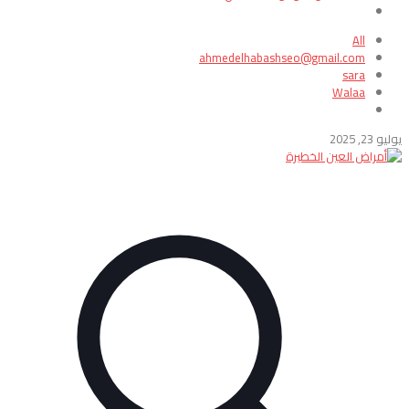
All
ahmedelhabashseo@gmail.com
sara
Walaa
يوليو 23, 2025