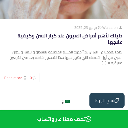
on
Walaa
يوليو 23, 2025
دليلك لأهم أمراض العيون عند كبار السن وكيفية
علاجها
كلما تقدمنا في السن، تبدأ أجهزة الجسم المختلفة بالتباطؤ والتغير، وتكون
العين من أول الأعضاء التي يظهر عليها هذا التدهور، خاصة بعد سن الأربعين.
فالرؤية لا
[…]
Read more
0
نسخ الرابط
ع
تحدث معنا عبر واتساب