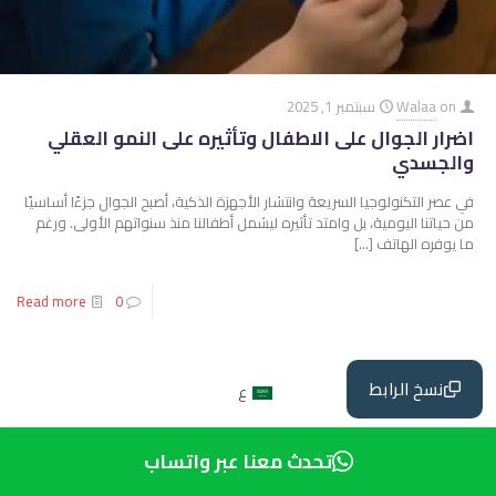
on
Walaa
سبتمبر 1, 2025
اضرار الجوال على الاطفال وتأثيره على النمو العقلي
والجسدي
في عصر التكنولوجيا السريعة وانتشار الأجهزة الذكية، أصبح الجوال جزءًا أساسيًا
من حياتنا اليومية، بل وامتد تأثيره ليشمل أطفالنا منذ سنواتهم الأولى. ورغم
ما يوفره الهاتف
[…]
Read more
0
نسخ الرابط
ع
تحدث معنا عبر واتساب