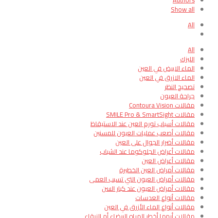
Authors
Show all
All
All
الليزك
الماء الابيض في العين
الماء الازرق في العين
تصحيح النظر
جراحة العيون
مقالات Contoura Vision
مقالات SMILE Pro & SmartSight
مقالات أسباب تورم العين عند الاستيقاظ
مقالات أصعب عمليات العيون للمسنين
مقالات أضرار الجوال على العين
مقالات أعراض الجلوكوما عند الشباب
مقالات أعراض العين
مقالات أمراض العين الخطيرة
مقالات أمراض العيون التي تسبب العمى
مقالات أمراض العيون عند كبار السن
مقالات أنواع العدسات
مقالات أنواع الماء الأزرق في العين
مقالات أيهما أخطر المياه البيضاء أم الزرقاء