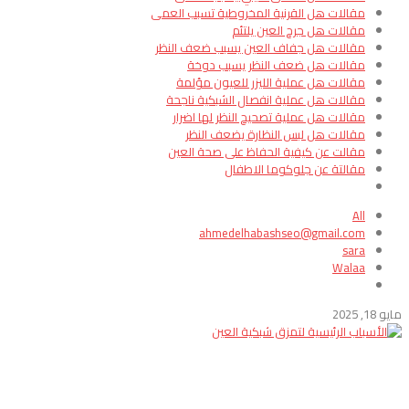
مقالات هل القرنية المخروطية تسبب العمى
مقالات هل جرح العين يلتئم
مقالات هل جفاف العين يسبب ضعف النظر
مقالات هل ضعف النظر يسبب دوخة
مقالات هل عملية الليزر للعيون مؤلمة
مقالات هل عملية انفصال الشبكية ناجحة
مقالات هل عملية تصحيح النظر لها اضرار
مقالات هل لبس النظارة يضعف النظر
مقالت عن كيفية الحفاظ على صحة العين
مقالتة عن جلوكوما الاطفال
All
ahmedelhabashseo@gmail.com
sara
Walaa
مايو 18, 2025