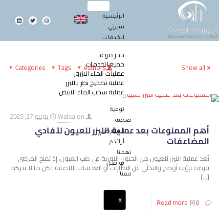
الرئيسية
سيرتي
الخدمات
حجز موعد
جميع الخدمات
Categories
Tags
Authors
Show all
عمليات الماء الازرق
عملية تصحيح نظر بالليزر
عملية سحب الماء الابيض
توعية
on
Walaa
يوليو 27, 2025
صحية
أهم الممنوعات بعد عملية الليزر للعيون لتفادي
المعرض
المضاعفات
آرائكم
تهمنا
تُعد عملية الليزر للعيون من الحلول الثورية في طب العيون، إذ تمنح المرضى
تواصل
فرصة لرؤية أوضح والتخلّي عن النظارات أو العدسات اللاصقة. لكن ما لا يدركه
[…]
معنا
X
Read more
0