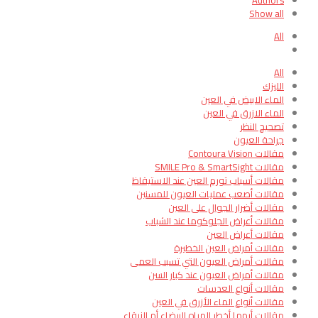
Authors
Show all
All
All
الليزك
الماء الابيض في العين
الماء الازرق في العين
تصحيح النظر
جراحة العيون
مقالات Contoura Vision
مقالات SMILE Pro & SmartSight
مقالات أسباب تورم العين عند الاستيقاظ
مقالات أصعب عمليات العيون للمسنين
مقالات أضرار الجوال على العين
مقالات أعراض الجلوكوما عند الشباب
مقالات أعراض العين
مقالات أمراض العين الخطيرة
مقالات أمراض العيون التي تسبب العمى
مقالات أمراض العيون عند كبار السن
مقالات أنواع العدسات
مقالات أنواع الماء الأزرق في العين
مقالات أيهما أخطر المياه البيضاء أم الزرقاء