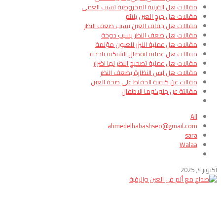
مقالات هل القرنية المخروطية تسبب العمى
مقالات هل جرح العين يلتئم
مقالات هل جفاف العين يسبب ضعف النظر
مقالات هل ضعف النظر يسبب دوخة
مقالات هل عملية الليزر للعيون مؤلمة
مقالات هل عملية انفصال الشبكية ناجحة
مقالات هل عملية تصحيح النظر لها اضرار
مقالات هل لبس النظارة يضعف النظر
مقالت عن كيفية الحفاظ على صحة العين
مقالتة عن جلوكوما الاطفال
All
ahmedelhabashseo@gmail.com
sara
Walaa
أكتوبر 4, 2025