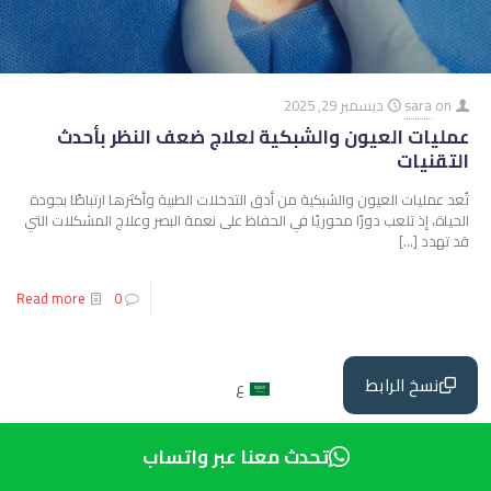
on
sara
ديسمبر 29, 2025
عمليات العيون والشبكية لعلاج ضعف النظر بأحدث
التقنيات
تُعد عمليات العيون والشبكية من أدق التدخلات الطبية وأكثرها ارتباطًا بجودة
الحياة، إذ تلعب دورًا محوريًا في الحفاظ على نعمة البصر وعلاج المشكلات التي
قد تهدد
[…]
Read more
0
نسخ الرابط
ع
تحدث معنا عبر واتساب