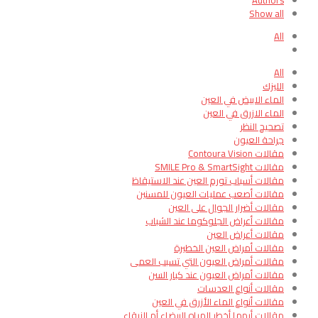
Authors
Show all
All
All
الليزك
الماء الابيض في العين
الماء الازرق في العين
تصحيح النظر
جراحة العيون
مقالات Contoura Vision
مقالات SMILE Pro & SmartSight
مقالات أسباب تورم العين عند الاستيقاظ
مقالات أصعب عمليات العيون للمسنين
مقالات أضرار الجوال على العين
مقالات أعراض الجلوكوما عند الشباب
مقالات أعراض العين
مقالات أمراض العين الخطيرة
مقالات أمراض العيون التي تسبب العمى
مقالات أمراض العيون عند كبار السن
مقالات أنواع العدسات
مقالات أنواع الماء الأزرق في العين
مقالات أيهما أخطر المياه البيضاء أم الزرقاء