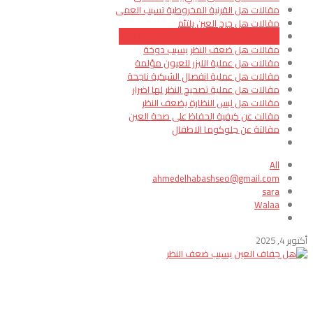
مقالات هل القرنية المخروطية تسبب العمى
مقالات هل جرح العين يلتئم
مقالات هل جفاف العين يسبب ضعف النظر
مقالات هل ضعف النظر يسبب دوخة
مقالات هل عملية الليزر للعيون مؤلمة
مقالات هل عملية انفصال الشبكية ناجحة
مقالات هل عملية تصحيح النظر لها اضرار
مقالات هل لبس النظارة يضعف النظر
مقالت عن كيفية الحفاظ على صحة العين
مقالتة عن جلوكوما الاطفال
All
ahmedelhabashseo@gmail.com
sara
Walaa
أكتوبر 4, 2025