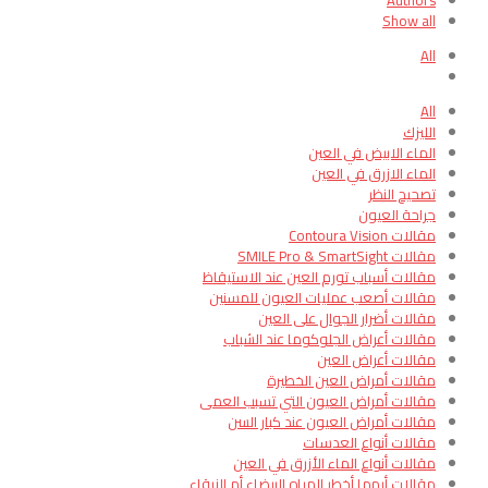
Authors
Show all
All
All
الليزك
الماء الابيض في العين
الماء الازرق في العين
تصحيح النظر
جراحة العيون
مقالات Contoura Vision
مقالات SMILE Pro & SmartSight
مقالات أسباب تورم العين عند الاستيقاظ
مقالات أصعب عمليات العيون للمسنين
مقالات أضرار الجوال على العين
مقالات أعراض الجلوكوما عند الشباب
مقالات أعراض العين
مقالات أمراض العين الخطيرة
مقالات أمراض العيون التي تسبب العمى
مقالات أمراض العيون عند كبار السن
مقالات أنواع العدسات
مقالات أنواع الماء الأزرق في العين
مقالات أيهما أخطر المياه البيضاء أم الزرقاء