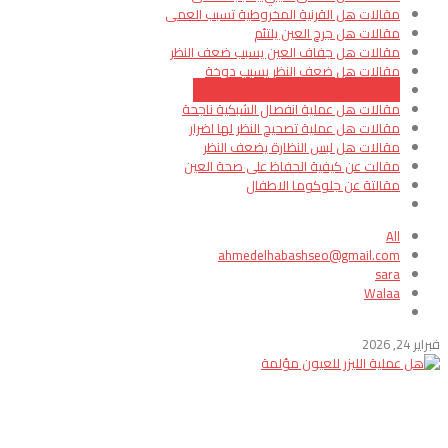
مقالات هل القرنية المخروطية تسبب العمى
مقالات هل جرح العين يلتئم
مقالات هل جفاف العين يسبب ضعف النظر
مقالات هل ضعف النظر يسبب دوخة
مقالات هل عملية الليزر للعيون مؤلمة
مقالات هل عملية انفصال الشبكية ناجحة
مقالات هل عملية تصحيح النظر لها اضرار
مقالات هل لبس النظارة يضعف النظر
مقالت عن كيفية الحفاظ على صحة العين
مقالتة عن جلوكوما الاطفال
All
ahmedelhabashseo@gmail.com
sara
Walaa
فبراير 24, 2026