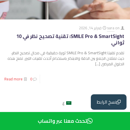
on
sara
فبراير 14, 2026
SMILE Pro & SmartSight: تقنية تصحيح نظر في 10
ثواني
تقدم تقنيتا SMILE Pro & SmartSight ثورة حقيقية في مجال تصحيح النظر،
حيث تمثلان الجمع بين الدقة والابتكار باستخدام أحدث تقنيات الليزر. تمنح هذه
الحلول المرضى
[…]
Read more
0
نسخ الرابط
ع
تحدث معنا عبر واتساب