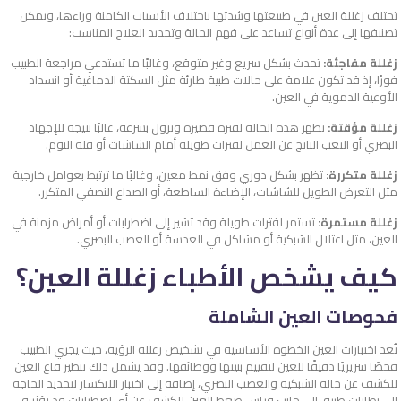
تختلف زغللة العين في طبيعتها وشدتها باختلاف الأسباب الكامنة وراءها، ويمكن
تصنيفها إلى عدة أنواع تساعد على فهم الحالة وتحديد العلاج المناسب:
زغللة مفاجئة:
تحدث بشكل سريع وغير متوقع، وغالبًا ما تستدعي مراجعة الطبيب
فورًا، إذ قد تكون علامة على حالات طبية طارئة مثل السكتة الدماغية أو انسداد
الأوعية الدموية في العين.
زغللة مؤقتة:
تظهر هذه الحالة لفترة قصيرة وتزول بسرعة، غالبًا نتيجة للإجهاد
البصري أو التعب الناتج عن العمل لفترات طويلة أمام الشاشات أو قلة النوم.
زغللة متكررة:
تظهر بشكل دوري وفق نمط معين، وغالبًا ما ترتبط بعوامل خارجية
مثل التعرض الطويل للشاشات، الإضاءة الساطعة، أو الصداع النصفي المتكرر.
زغللة مستمرة:
تستمر لفترات طويلة وقد تشير إلى اضطرابات أو أمراض مزمنة في
العين، مثل اعتلال الشبكية أو مشاكل في العدسة أو العصب البصري.
كيف يشخص الأطباء زغللة العين؟
فحوصات العين الشاملة
تُعد اختبارات العين الخطوة الأساسية في تشخيص زغللة الرؤية، حيث يجري الطبيب
فحصًا سريريًا دقيقًا للعين لتقييم بنيتها ووظائفها. وقد يشمل ذلك تنظير قاع العين
للكشف عن حالة الشبكية والعصب البصري، إضافة إلى اختبار الانكسار لتحديد الحاجة
إلى نظارات طبية، إلى جانب قياس ضغط العين للكشف عن أي اضطرابات قد تؤثر في