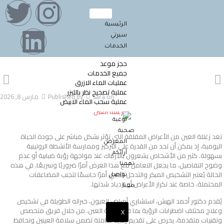
الرئيسية
سيرتي
الخدمات
حجز موعد
جميع الخدمات
عمليات الماء الازرق
عملية تصحيح نظر بالليزر
on
sara
Published by
مارس 8, 2026
عملية سحب الماء الابيض
توعية
صحية
تعد
زغللة العين
من الأعراض المقلقة التي تؤثر بشكل مباشر على جودة الحياة
المعرض
اليومية، إذ يمكن أن تحد من القدرة على التركيز وممارسة الأنشطة الروتينية
بسهولة. كثير من الأشخاص يشعرون بالارتباك عند مواجهة رؤية ضبابية أو عدم
آرائكم
وضوح التفاصيل، ما يجعل التعامل مع هذا العرض أمرًا ضروريًا وسريعًا. في هذه
تهمنا
الحالة يُعتبر التشخيص المبكر والتدخل الطبي أمرًا حاسمًا لتجنب المضاعفات
تواصل
المحتملة، خاصة عند تكرار الأعراض أو ازدياد شدتها.
معنا
يُقدم دكتور أحمد الهبش، استشاري أمراض العيون، خبراته الطويلة في تشخيص
وعلاج مختلف اضطرابات الرؤية بما فيها زغللة العين. من خلال فريق متخصص
X
وتقنيات متقدمة، يحرص على تقديم رعاية شاملة تضمن سلامة العينين وتحافظ