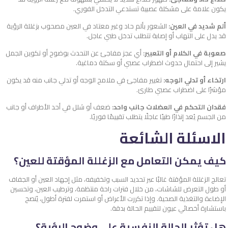
يكون علامة على مشكلة عصبية تستدعي التدخل الفوري.
ألم شديد في العين:
الشعور بألم حاد وغير معتاد في العين مصحوب بزغللة الرؤية
قد يدل على التهاب أو إصابة تتطلب تدخل طبي عاجل.
صعوبة في الكلام أو التعبير:
أي عجز مفاجئ عن التحدث بوضوح أو تكوين الجمل
يشير إلى احتمال حدوث اضطراب عصبي أو سكتة دماغية.
ارتخاء أو تدلي الوجه:
تغيير مفاجئ في ملامح الوجه أو تدلي جانب منه قد يكون
مؤشرًا على اضطراب عصبي طارئ.
فقدان التحكم في العضلات جانب واحد:
ضعف أو شلل في أحد الأطراف أو جانب
من الجسم يُعد إنذارًا طبيًا عاجلًا يتطلب تقييمًا فوريًا.
الاسئلة الشائعة
كيف يمكن التعامل مع الزغللة المؤقتة للعين؟
تعالج الزغللة المؤقتة غالبًا عبر تحديد السبب وتخفيفه، مثل إجهاد العين أو الجفاف
أو طول التعرض للشاشات، من خلال فترات راحة منتظمة، وترطيب العين، وتحسين
الإضاءة والتغذية الصحية. وإذا تكررت الأعراض أو استمرت لفترة أطول، يُنصح
باستشارة أخصائي عيون لتقييم الحالة بدقة.
هل تؤثر الحالة النفسية على وضوح الرؤية؟