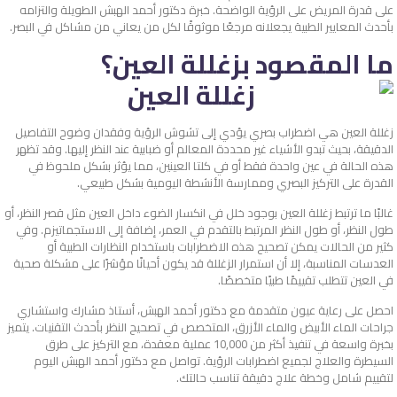
على قدرة المريض على الرؤية الواضحة. خبرة دكتور أحمد الهبش الطويلة والتزامه
بأحدث المعايير الطبية يجعلانه مرجعًا موثوقًا لكل من يعاني من مشاكل في البصر.
ما المقصود بزغللة العين؟
زغللة العين هي اضطراب بصري يؤدي إلى تشوش الرؤية وفقدان وضوح التفاصيل
الدقيقة، بحيث تبدو الأشياء غير محددة المعالم أو ضبابية عند النظر إليها. وقد تظهر
هذه الحالة في عين واحدة فقط أو في كلتا العينين، مما يؤثر بشكل ملحوظ في
القدرة على التركيز البصري وممارسة الأنشطة اليومية بشكل طبيعي.
غالبًا ما ترتبط زغللة العين بوجود خلل في انكسار الضوء داخل العين مثل قصر النظر، أو
طول النظر، أو طول النظر المرتبط بالتقدم في العمر، إضافة إلى الاستجماتيزم. وفي
كثير من الحالات يمكن تصحيح هذه الاضطرابات باستخدام النظارات الطبية أو
العدسات المناسبة، إلا أن استمرار الزغللة قد يكون أحيانًا مؤشرًا على مشكلة صحية
في العين تتطلب تقييمًا طبيًا متخصصًا.
احصل على رعاية عيون متقدمة مع دكتور أحمد الهبش، أستاذ مشارك واستشاري
جراحات الماء الأبيض والماء الأزرق، المتخصص في تصحيح النظر بأحدث التقنيات. يتميز
بخبرة واسعة في تنفيذ أكثر من 10,000 عملية معقدة، مع التركيز على طرق
السيطرة والعلاج لجميع اضطرابات الرؤية. تواصل مع دكتور أحمد الهبش اليوم
لتقييم شامل وخطة علاج دقيقة تناسب حالتك.