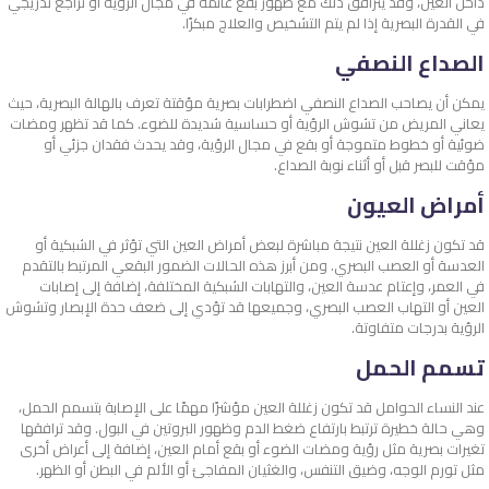
داخل العين، وقد يترافق ذلك مع ظهور بقع عائمة في مجال الرؤية أو تراجع تدريجي
في القدرة البصرية إذا لم يتم التشخيص والعلاج مبكرًا.
الصداع النصفي
يمكن أن يصاحب الصداع النصفي اضطرابات بصرية مؤقتة تعرف بالهالة البصرية، حيث
يعاني المريض من تشوش الرؤية أو حساسية شديدة للضوء. كما قد تظهر ومضات
ضوئية أو خطوط متموجة أو بقع في مجال الرؤية، وقد يحدث فقدان جزئي أو
مؤقت للبصر قبل أو أثناء نوبة الصداع.
أمراض العيون
قد تكون زغللة العين نتيجة مباشرة لبعض أمراض العين التي تؤثر في الشبكية أو
العدسة أو العصب البصري. ومن أبرز هذه الحالات الضمور البقعي المرتبط بالتقدم
في العمر، وإعتام عدسة العين، والتهابات الشبكية المختلفة، إضافة إلى إصابات
العين أو التهاب العصب البصري، وجميعها قد تؤدي إلى ضعف حدة الإبصار وتشوش
الرؤية بدرجات متفاوتة.
تسمم الحمل
عند النساء الحوامل قد تكون زغللة العين مؤشرًا مهمًا على الإصابة بتسمم الحمل،
وهي حالة خطيرة ترتبط بارتفاع ضغط الدم وظهور البروتين في البول. وقد ترافقها
تغيرات بصرية مثل رؤية ومضات الضوء أو بقع أمام العين، إضافة إلى أعراض أخرى
مثل تورم الوجه، وضيق التنفس، والغثيان المفاجئ أو الألم في البطن أو الظهر.