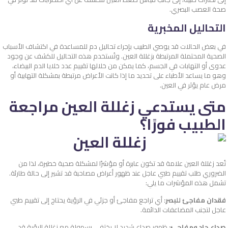
صحة العصب البصري.
التحاليل المخبرية
في بعض الحالات قد يوصي الطبيب بإجراء تحاليل دم للمساعدة في اكتشاف الأسباب
الصحية المحتملة المرتبطة بزغللة العين. وتُستخدم هذه التحاليل للكشف عن وجود
عدوى أو التهابات في الجسم، كما يمكن من خلالها تقييم عدد خلايا الدم البيضاء،
وهو ما يساعد الأطباء على تحديد ما إذا كانت الأعراض مرتبطة بمشكلة التهابية أو
مرض عام يؤثر في العين.
متى يستدعي زغللة العين مراجعة
الطبيب فورًا؟
تُعد زغللة العين علامة قد تكون عابرة أو مؤشرًا لمشكلة صحية خطيرة، لذا من
الضروري طلب تقييم طبي عاجل عند ظهور أعراض مصاحبة قد تشير إلى حالة طارئة.
تشمل هذه المؤشرات ما يلي:
فقدان مفاجئ للبصر:
أي تراجع مفاجئ أو جزئي في الرؤية يحتاج إلى تقييم طبي
عاجل لتجنب المضاعفات الدائمة.
صداع حاد ومفاجئ:
ظهور صداع شديد لا يختفي بسهولة مع زغللة الرؤية قد