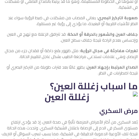
أو تشوهًا في الخطوط المستقيمة، وهو ما قد يرتبط بالصداع النصفي أو مشكلات
في الشبكية.
صعوبة التركيز البصري:
يعاني المصاب من مشكلات في ضبط الرؤية سواء عند
النظر للأشياء القريبة أو البعيدة، ما يؤدي إلى رؤية غير مستقرة.
جفاف العين والشعور بالحرقة أو الحكة:
قد تترافق الزغللة مع تهيج في العين
وإحساس بعدم الراحة نتيجة جفاف سطح العين.
تغيرات مفاجئة في مجال الرؤية:
مثل ظهور بقع داكنة أو فقدان جزء من مجال
الإبصار، وهي علامات تستدعي مراجعة الطبيب بشكل عاجل لتقييم الحالة.
الصداع المرتبط بإجهاد العين:
يظهر غالبًا بعد فترات طويلة من التركيز البصري أو
نتيجة اضطرابات في النظر.
ما اسباب زغللة العين؟
مرض السكري
يُعد السكري من أكثر الأمراض المزمنة تأثيرًا في صحة العين، إذ قد يؤدي ارتفاع
مستوى السكر في الدم إلى الإصابة باعتلال الشبكية السكري. وتحدث هذه الحالة
نتيجة تلف الأوعية الدموية الدقيقة في الشبكية، مما يسبب تسرب السوائل أو النزيف