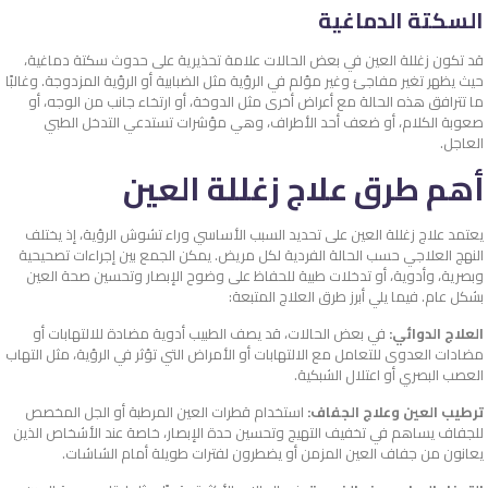
السكتة الدماغية
قد تكون زغللة العين في بعض الحالات علامة تحذيرية على حدوث سكتة دماغية،
حيث يظهر تغير مفاجئ وغير مؤلم في الرؤية مثل الضبابية أو الرؤية المزدوجة. وغالبًا
ما تترافق هذه الحالة مع أعراض أخرى مثل الدوخة، أو ارتخاء جانب من الوجه، أو
صعوبة الكلام، أو ضعف أحد الأطراف، وهي مؤشرات تستدعي التدخل الطبي
العاجل.
أهم طرق علاج زغللة العين
يعتمد علاج زغللة العين على تحديد السبب الأساسي وراء تشوش الرؤية، إذ يختلف
النهج العلاجي حسب الحالة الفردية لكل مريض. يمكن الجمع بين إجراءات تصحيحية
وبصرية، وأدوية، أو تدخلات طبية للحفاظ على وضوح الإبصار وتحسين صحة العين
بشكل عام. فيما يلي أبرز طرق العلاج المتبعة:
العلاج الدوائي:
في بعض الحالات، قد يصف الطبيب أدوية مضادة للالتهابات أو
مضادات العدوى للتعامل مع الالتهابات أو الأمراض التي تؤثر في الرؤية، مثل التهاب
العصب البصري أو اعتلال الشبكية.
ترطيب العين وعلاج الجفاف:
استخدام قطرات العين المرطبة أو الجل المخصص
للجفاف يساهم في تخفيف التهيج وتحسين حدة الإبصار، خاصة عند الأشخاص الذين
يعانون من جفاف العين المزمن أو يضطرون لفترات طويلة أمام الشاشات.