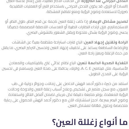
التدخل الجراحي عند الضرورة:
في الحالات الأكثر تعقيدًا، مثل إعتام عدسة العين
(الساد) أو الزرق، قد يكون التدخل الجراحي باستخدام الليزر أو العمليات التقليدية
ضروريًا لاستعادة وضوح الرؤية ومنع تفاقم المشكلة.
تصحيح مشاكل الإبصار:
إذا كانت زغللة العين ناجمة عن قصر النظر، طول النظر، أو
الاستجماتيزم، فإن ارتداء النظارات الطبية أو العدسات اللاصقة المصممة خصيصًا
يحسن وضوح الرؤية بشكل ملحوظ ويقلل الشعور بالتشوش البصري.
الراحة وتقليل إجهاد العين:
اتباع فترات استراحة منتظمة بعيدًا عن الشاشات
والإضاءة الساطعة يساعد على تخفيف إجهاد العين وتحسين التركيز البصري، ما يقلل
من حدة الزغللة ويعزز راحة العين.
التغذية الصحية الداعمة للعين:
اتباع نظام غذائي غني بالفيتامينات والمعادن
الأساسية، مثل فيتامين A، C، E، والزنك، يحافظ على صحة العين ويساهم في تحسين
الرؤية على المدى الطويل.
استفد من خبرة دكتور أحمد الهبش الحاصل على زمالات وجوائز دولية في طب
العيون، مع سجل متميز في تشخيص وعلاج أسباب زغللة العين والدوخة وحالات
الرؤية المعقدة. يوفر متابعة دقيقة لكل مريض لضمان أفضل النتائج واستعادة
وضوح البصر بسرعة. احجز استشارتك الآن مع دكتور أحمد الهبش للحصول على رعاية
متخصصة وحلول فعّالة لمشاكل العين.
ما أنواع زغللة العين؟