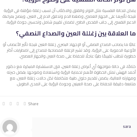
يمكن للحالة النفسية مثل التوتر والقلق والاكتئاب أن تسبب زغللة مؤقتة في الرؤية
نتيجة تأثيرها على الجهاز العصبي وضغط الدم وتدفق الدم إلى العين. وينصح بمراعاة
الدعم النفسي إلى جانب الفحص الطبي لضمان تقييم شامل وتحسين جودة الرؤية.
ما العلاقة بين زغللة العين والصداع النصفي؟
غالبًا ما يصاحب الصداع النصفي أو الإجهاد البصري زغللة العين نتيجة تأثير الأعصاب أو
الأوعية الدموية على الرؤية. وقد تشير الزغللة المصاحبة للصداع إلى اضطرابات أكثر
خطورة تتطلب تقييمًا طبيًا عاجلًا للحفاظ على صحة العين والجهاز العصبي.
ختامًا، في حالة مواجهة أي أعراض
زغللة العين
، فإن الاستشارة المبكرة مع دكتور
أحمد الهبش تمثل الخطوة الأهم لحماية الرؤية واستعادة وضوحها. بفضل خبرته
ومهارته العالية، يضمن تقديم حلول طبية متكاملة لكل حالات زغللة العين، مع
متابعة دقيقة للحفاظ على صحة العينين وجودة الرؤية على المدى الطويل.
Share
sara