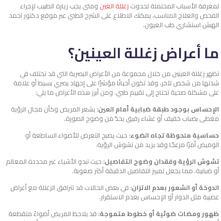
لمعرفة الأسباب المحتملة لحدوث
زغللة العين
ومتى يجب زيارة الطبيب لإجراء
الفحص والعلاج المناسب، يمكنك الاطلاع على الشرح الطبي عبر موقع دكتور احمد
الهبش استشاري طب العيون.
ما أعراض زغللة العينين؟
تظهر زغللة العينين من خلال مجموعة من الأعراض البصرية التي قد تختلف في
شدتها من شخص لآخر، وقد تكون أحيانًا مؤشرًا على إجهاد بصري بسيط أو علامة
على مشكلة صحية تحتاج إلى تقييم طبي. ومن أبرز هذه الأعراض ما يلي:
الإحساس بوجود طبقة ضبابية أمام العين:
يشعر المريض وكأن مجال الرؤية
مغطى بضباب خفيف أو غشاء رقيق يحدّ من وضوح الصورة.
حساسية ملحوظة تجاه الضوء:
حيث يصبح التعرض للأضواء الساطعة أو
الوميض أمرًا مزعجًا وقد يزيد من تشوش الرؤية.
تشوش الرؤية وفقدان وضوح التفاصيل:
حيث تبدو الأشياء غير محددة المعالم
أو ضبابية، مما يجعل تمييز التفاصيل الدقيقة أكثر صعوبة.
الدوخة أو الشعور بعدم الاتزان:
في بعض الحالات قد تترافق الزغللة مع أعراض
عصبية مثل الدوار أو الإحساس بعدم الاستقرار.
ظهور ومضات ضوئية أو خطوط متموجة:
قد يلاحظ المريض أضواءً متقطعة