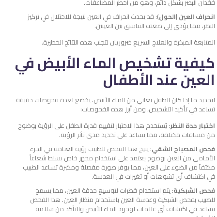
فقدان البصر بشكل دائم، وهو من أخطر المضاعفات.
انحراف العين (الحول
): قد يحدث انحراف في العين نتيجة للاختلال في تركيز
النظر، مما يؤدي إلى ضعف التناسق بين العينين.
المتابعة المبكرة والعلاج السريع ضروريان لتجنب هذه النتائج الخطيرة.
كيفية تشخيص الماء الأبيض في
العين عند الأطفال
لتحديد ما إذا كان الطفل يعاني من الماء الأبيض، يخضع لعدة فحوصات دقيقة
تساعد في تأكيد التشخيص، ومن أبرز هذه الفحوصات:
اختبار حدة النظر
: يُستخدم هذا الاختبار لتقييم قدرة الطفل على الرؤية بوضوح
من مسافات مختلفة، مما يساعد على تحديد مدى تأثر الرؤية.
فحص المصباح الشقي
: يتيح هذا الفحص للطبيب رؤية العتامة في الجزء
الأمامي من العين بوضوح يعتمد على استخدام مجهر خاص يسلط شعاعاً
مكثفاً من الضوء على العين، مما يوفر صورة مفصلة ومكبرة تساعد الطبيب
في اكتشاف أي تشوهات أو تغيرات في العدسة.
فحص الشبكية
: يتم استخدام قطرات لتوسيع حدقة العين، مما يسمح
للطبيب بفحص الشبكية وعدسة العين باستخدام منظار العين. هذا الفحص
يساعد في اكتشاف أي علامات لوجود الماء الأبيض والتأكد من سلامة