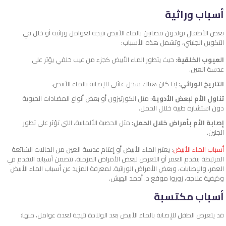
أسباب وراثية
بعض الأطفال يولدون مصابين بالماء الأبيض نتيجة لعوامل وراثية أو خلل في
التكوين الجنيني، وتشمل هذه الأسباب:
العيوب الخلقية
: حيث يتطور الماء الأبيض كجزء من عيب خلقي يؤثر على
عدسة العين.
التاريخ الوراثي
: إذا كان هناك سجل عائلي للإصابة بالماء الأبيض.
تناول الأم لبعض الأدوية
: مثل الكورتيزون أو بعض أنواع المضادات الحيوية
دون استشارة طبية خلال الحمل.
إصابة الأم بأمراض خلال الحمل
: مثل الحصبة الألمانية، التي تؤثر على تطور
الجنين.
أسباب الماء الأبيض
: يعتبر الماء الأبيض أو إعتام عدسة العين من الحالات الشائعة
المرتبطة بتقدم العمر أو التعرض لبعض الأمراض المزمنة. تتضمن أسبابه التقدم في
العمر، والإصابات، وبعض الأمراض الوراثية. لمعرفة المزيد عن أسباب الماء الأبيض
وكيفية علاجه، زوروا موقع د. أحمد الهبش.
أسباب مكتسبة
قد يتعرض الطفل للإصابة بالماء الأبيض بعد الولادة نتيجة لعدة عوامل، منها: