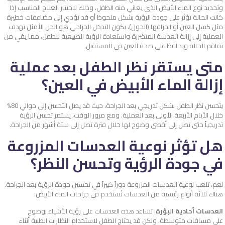
وتحديد نوع الماء الأبيض الذي يعاني منه الطفل، وذلك لاختيار العلاج المناسب إذا
كانت الحالة تؤثر على جودة الرؤية بشكل ملحوظ أو قد تؤدي إلى مضاعفات خطيرة
مثل كسل العين أو انحرافها (الحول)، يكون التدخل الجراحي هو الحل الأمثل تهدف
العملية إلى إزالة العدسة المتضررة واستعادة الرؤية الطبيعية للطفل، مما يقي من
تفاقم الحالة ويحافظ على صحة العين في المستقبل.
متى يستقر نظر الطفل بعد عملية
إزالة الماء الأبيض في العين؟
يتحسن نظر الطفل بشكل تدريجي بعد الجراحة، حيث قد يصل التحسن إلى حوالي 80%
خلال الأيام الأربعة الأولى بعد العملية. ومع مرور الوقت، يستمر تحسن الرؤية
تدريجياً حتى تصل إلى أقصى وضوح لها خلال فترة تصل إلى ستة أشهر من الجراحة.
هل تؤثر نوعية العدسات المزروعة
في جودة الرؤية وتحسن النظر؟
نعم، تلعب نوعية العدسات المزروعة دوراً كبيراً في تحسين جودة الرؤية بعد الجراحة.
هناك ثلاثة أنواع رئيسية من العدسات تُستخدم في جراحات الماء الأبيض:
العدسات أحادية البؤرة
: تساعد هذه العدسات على رؤية الأشياء بوضوح
على مسافات متوسطة، ولكن قد يحتاج الطفل لاستخدام النظارات الطبية أثناء