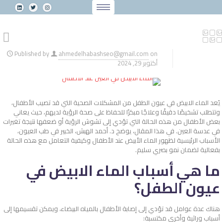
Published by
ahmedelhabashseo@gmail.com
on
أكتوبر 29, 2024
يُعد الماء الابيض في عيون الطفل من المشكلات الصحية التي قد تصيب الأطفال،
وتتطلب تشخيصًا دقيقًا وعلاجًا مبكرًا للحفاظ على صحة الرؤية لديهم، حيث يعاني
بعض الأطفال من هذه الحالة التي تؤدي إلى تشوش الرؤية أو ضعفها نتيجة تغيرات
في عدسة العين. في هذا المقال، يوضح د. أحمد الهبش، الخبير في طب العيون،
الأسباب الرئيسية لظهور الماء الأبيض عند الأطفال وكيفية التعامل مع هذه الحالة
بفعالية لضمان نمو بصري سليم.
ما هي أسباب الماء الابيض في
عيون الطفل؟
هناك عدة عوامل قد تؤدي إلى إصابة الأطفال بالمياه البيضاء، ويمكن تقسيمها إلى
أسباب وراثية وأخرى مكتسبة: