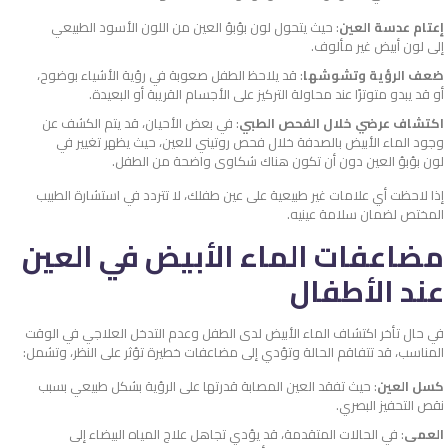
إعتام عدسة العين
: حيث يتحول لون بؤبؤ العين من اللون الأسود الطبيعي
إلى لون أبيض غير مألوف.
ضعف الرؤية وتشوشها
: قد يلاحظ الطفل صعوبة في رؤية الأشياء بوضوح،
أو قد يبدو متوترًا عند محاولة التركيز على الأجسام القريبة أو البعيدة.
اكتشاف عرضي خلال الفحص الطبي
: في بعض الأحيان، قد يتم الكشف عن
وجود الماء الأبيض بالصدفة خلال فحص روتيني للعين، حيث يظهر تغيير في
لون بؤبؤ العين دون أن تكون هناك شكاوى واضحة من الطفل.
إذا لاحظت أي علامات غير طبيعية على عين طفلك، لا تتردد في استشارة الطبيب
المختص لضمان سلامة عينيه.
مضاعفات الماء الأبيض في العين
عند الأطفال
في حال تأخر اكتشاف الماء الأبيض لدى الطفل وعدم التدخل العلاجي في الوقت
المناسب، قد تتفاقم الحالة وتؤدي إلى مضاعفات خطيرة تؤثر على النظر، وتشمل:
كسل العين
: حيث تفقد العين المصابة قدرتها على الرؤية بشكل طبيعي بسبب
نقص التحفيز البصري.
العمى
: في الحالات المتقدمة، قد يؤدي تجاهل علاج المياه البيضاء إلى