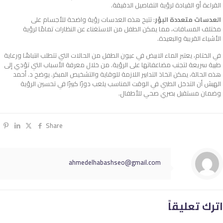
القراءة أو القيادة لرؤية التفاصيل الدقيقة.
العدسات متعددة البؤر
: تتيح هذه العدسات رؤية واضحة للأجسام على
مختلف المسافات، مما يمكن الطفل من الاستغناء عن النظارات تمامًا لرؤية
الأشياء القريبة والبعيدة.
في الختام، يعتبر الماء الابيض في عيون الطفل من الحالات التي تتطلب انتباهًا ورعاية
طبية سريعة لتجنب مضاعفاتها على الرؤية. من خلال معرفة الأسباب التي تؤدي إلى
هذه الحالة، يمكن اتخاذ التدابير اللازمة للوقاية والتشخيص المبكر. يوضح د. أحمد
الهبش أن التدخل الطبي في الوقت المناسب يلعب دورًا كبيرًا في تحسين الرؤية
وضمان مستقبل بصري صحي للأطفال.
Share
ahmedelhabashseo@gmail.com
اترك تعليقاً