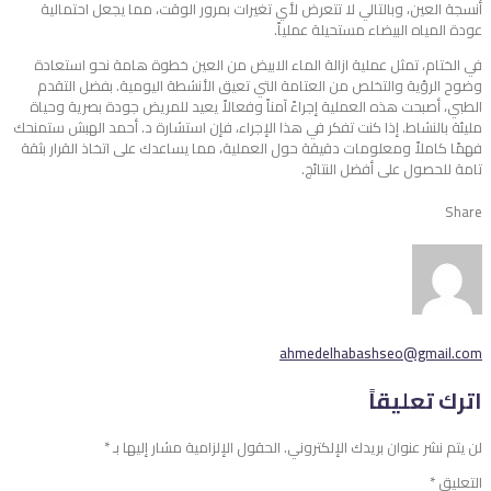
أنسجة العين، وبالتالي لا تتعرض لأي تغيرات بمرور الوقت، مما يجعل احتمالية
عودة المياه البيضاء مستحيلة عملياً.
في الختام، تمثل عملية ازالة الماء الابيض من العين خطوة هامة نحو استعادة
وضوح الرؤية والتخلص من العتامة التي تعيق الأنشطة اليومية. بفضل التقدم
الطبي، أصبحت هذه العملية إجراءً آمناً وفعالاً يعيد للمريض جودة بصرية وحياة
مليئة بالنشاط. إذا كنت تفكر في هذا الإجراء، فإن استشارة د. أحمد الهبش ستمنحك
فهمًا كاملاً ومعلومات دقيقة حول العملية، مما يساعدك على اتخاذ القرار بثقة
تامة للحصول على أفضل النتائج.
Share
ahmedelhabashseo@gmail.com
اترك تعليقاً
لن يتم نشر عنوان بريدك الإلكتروني.
الحقول الإلزامية مشار إليها بـ
*
التعليق
*