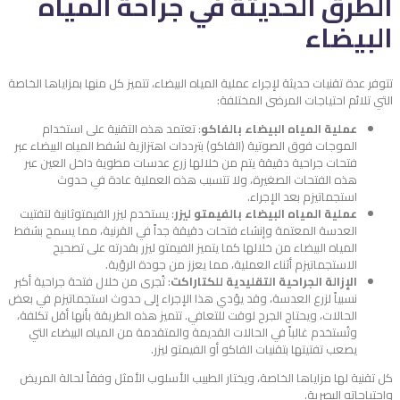
الطرق الحديثة في جراحة المياه
البيضاء
تتوفر عدة تقنيات حديثة لإجراء عملية المياه البيضاء، تتميز كل منها بمزاياها الخاصة
التي تلائم احتياجات المرضى المختلفة:
عملية المياه البيضاء بالفاكو
: تعتمد هذه التقنية على استخدام
الموجات فوق الصوتية (الفاكو) بترددات اهتزازية لشفط المياه البيضاء عبر
فتحات جراحية دقيقة يتم من خلالها زرع عدسات مطوية داخل العين عبر
هذه الفتحات الصغيرة، ولا تتسبب هذه العملية عادة في حدوث
استجماتيزم بعد الإجراء.
عملية المياه البيضاء بالفيمتو ليزر
: يستخدم ليزر الفيمتوثانية لتفتيت
العدسة المعتمة وإنشاء فتحات دقيقة جداً في القرنية، مما يسمح بشفط
المياه البيضاء من خلالها كما يتميز الفيمتو ليزر بقدرته على تصحيح
الاستجماتيزم أثناء العملية، مما يعزز من جودة الرؤية.
الإزالة الجراحية التقليدية للكتاراكت
: تُجرى من خلال فتحة جراحية أكبر
نسبياً لزرع العدسة، وقد يؤدي هذا الإجراء إلى حدوث استجماتيزم في بعض
الحالات، ويحتاج الجرح لوقت للتعافي. تتميز هذه الطريقة بأنها أقل تكلفة،
وتُستخدم غالباً في الحالات القديمة والمتقدمة من المياه البيضاء التي
يصعب تفتيتها بتقنيات الفاكو أو الفيمتو ليزر.
كل تقنية لها مزاياها الخاصة، ويختار الطبيب الأسلوب الأمثل وفقاً لحالة المريض
واحتياجاته البصرية.