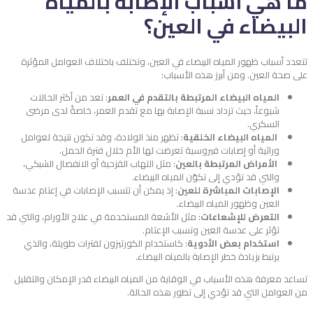
ما هي أسباب الإصابة بالمياه
البيضاء في العين؟
تتعدد أسباب ظهور المياه البيضاء في العين، وتختلف باختلاف العوامل المؤثرة
على صحة العين. ومن أبرز هذه الأسباب:
المياه البيضاء المرتبطة بالتقدم في العمر
: تعد من أكثر الحالات
شيوعاً، حيث تزداد نسبة الإصابة بها مع تقدم العمر، خاصةً لدى مرضى
السكري.
المياه البيضاء الخلقية
: تظهر منذ الولادة، وقد تكون نتيجة لعوامل
وراثية أو إصابات فيروسية تعرضت لها الأم خلال فترة الحمل.
الأمراض المرتبطة بالعين
: مثل التهاب القزحية أو الانفصال الشبكي،
والتي قد تؤدي إلى تكوّن المياه البيضاء.
الإصابات المباشرة للعين
: إذ يمكن أن تتسبب الإصابات في إعتام عدسة
العين وظهور المياه البيضاء.
التعرض للإشعاعات
: مثل الأشعة المستخدمة في علاج الأورام، والتي قد
تؤثر على عدسة العين وتسبب الإعتام.
استخدام بعض الأدوية
: كاستخدام الكورتيزون لفترات طويلة، والذي
يرتبط بزيادة خطر الإصابة بالمياه البيضاء.
تساعد معرفة هذه الأسباب في الوقاية من المياه البيضاء قدر الإمكان والتقليل
من العوامل التي قد تؤدي إلى تطور هذه الحالة.