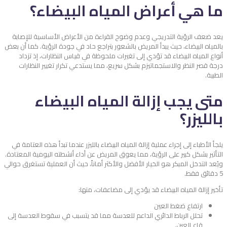
ما هي أعراض المياه البيضاء؟
يعد ضعف الرؤية التدريجي وعدم وضوح القراءة من الأعراض الأساسية للإصابة
بالمياه البيضاء، حيث يبدأ المريض بالشعور بتراجع حاد في جودة الرؤية. كما أن بعض
أنواع المياه البيضاء قد تؤدي إلى تغيرات ملحوظة في قياس النظارات، إذ تزداد
درجة قصر النظر والاستجماتيزم بشكل سريع، مما يستدعي تكرار تغيير النظارات
الطبية.
متى يجب إزالة المياه البيضاء
بالليزر؟
يلجأ الأطباء إلى إجراء عملية إزالة المياه البيضاء بالليزر عندما تبدأ هذه العتامة في
التأثير بشكل كبير على الرؤية، مما يعوق المريض عن أداء أنشطته اليومية المعتادة.
ويُعد التدخل المبكر هو الخيار الأفضل والأكثر أماناً، حيث أن العملية تستغرق حوالي
5 دقائق فقط.
تأخير إزالة المياه البيضاء قد يؤدي إلى مضاعفات، منها:
ارتفاع ضغط العين
تحلل الرباط الدائري الداعم للعدسة مما قد يتسبب في سقوط العدسة إلى
قاع العين.