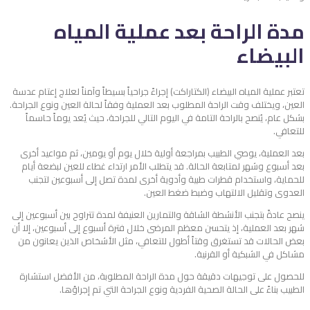
مدة الراحة بعد عملية المياه
البيضاء
تعتبر عملية المياه البيضاء (الكتاراكت) إجراءً جراحياً بسيطاً وآمناً لعلاج إعتام عدسة
العين، ويختلف وقت الراحة المطلوب بعد العملية وفقاً لحالة العين ونوع الجراحة.
بشكل عام، يُنصح بالراحة التامة في اليوم التالي للجراحة، حيث يُعد يوماً حاسماً
للتعافي.
بعد العملية، يوصي الطبيب بمراجعة أولية خلال يوم أو يومين، ثم مواعيد أخرى
بعد أسبوع وشهر لمتابعة الحالة. قد يتطلب الأمر ارتداء غطاء للعين لبضعة أيام
للحماية، واستخدام قطرات طبية وأدوية أخرى لمدة تصل إلى أسبوعين لتجنب
العدوى وتقليل الالتهاب وضبط ضغط العين.
ينصح عادةً بتجنب الأنشطة الشاقة والتمارين العنيفة لمدة تتراوح بين أسبوعين إلى
شهر بعد العملية، إذ يتحسن معظم المرضى خلال فترة أسبوع إلى أسبوعين، إلا أن
بعض الحالات قد تستغرق وقتاً أطول للتعافي، مثل الأشخاص الذين يعانون من
مشاكل في الشبكية أو القرنية.
للحصول على توجيهات دقيقة حول مدة الراحة المطلوبة، من الأفضل استشارة
الطبيب بناءً على الحالة الصحية الفردية ونوع الجراحة التي تم إجراؤها.