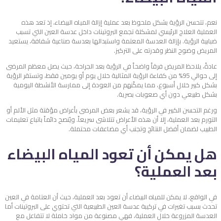
نعم، تتحسن الرؤية بشكل ملحوظ بعد عملية إزالة المياه البيضاء، إذ تعد هذه
العملية العلاج الرئيسي لمشكلة تجمع البروتينات داخل عدسة العين التي تسبب
ضبابية الرؤية. بإزالة العدسة المعتمة واستبدالها بعدسة صناعية شفافة، يستعيد
المريض وضوح النظر وقدرته على التركيز.
عادةً، يلاحظ المريض فرقاً واضحاً في الرؤية بعد الجراحة، حيث يصل معظم المرضى
إلى حوالي 95% من كفاءة الرؤية المثالية خلال يوم أو يومين فقط، وتستقر الرؤية
بشكل كبير خلال أسبوع، مما يمكّنهم من العودة إلى ممارسة الأنشطة اليومية
بشكل طبيعي دون أي صعوبات بصرية.
ورغم التحسن الكبير في الرؤية، قد يشعر بعض المرضى بأعراض مؤقتة مثل الألم أو
التورم بعد العملية، إلا أن هذه الأعراض تتلاشى سريعاً. ويُنصح دائماً باتباع تعليمات
الطبيب لضمان أفضل النتائج وتجنب أي مضاعفات محتملة.
هل يمكن أن تعود المياه البيضاء
بعد العملية؟
في الواقع، لا يمكن للمياه البيضاء أن تعود بعد العملية، حيث أن العتامة في العين
تحدث بسبب تغيرات في تركيبة عدسة العين الطبيعية التي تحتوي على البروتينات أما
العدسة المزروعة خلال العملية، فهي مصنوعة من مواد خاملة لا تتفاعل مع