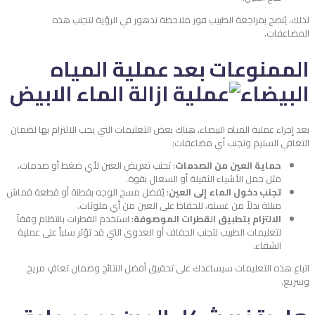
لذلك، يُنصح بمراجعة الطبيب فور ملاحظة تدهور في الرؤية لتجنب هذه
المضاعفات.
الممنوعات بعد عملية المياه
البيضاء
بعد إجراء عملية المياه البيضاء، هناك بعض التعليمات التي يجب الالتزام بها لضمان
التعافي السليم وتجنب أي مضاعفات:
حماية العين من الصدمات
: تجنب تعريض العين لأي ضغط أو صدمات،
مثل حمل الأشياء الثقيلة أو السعال بقوة.
تجنب دخول الماء إلى العين
: يُفضل مسح الوجه بقطنة أو قطعة قماش
مبللة بدلاً من غسله، للحفاظ على العين من أي ملوثات.
الالتزام بتطبيق القطرات الموصوفة
: استخدم القطرات بانتظام وفقاً
لتعليمات الطبيب لتجنب الجفاف أو العدوى التي قد تؤثر سلباً على عملية
الشفاء.
اتباع هذه التعليمات سيساعدك على تحقيق أفضل النتائج وضمان تعافٍ مريح
وسريع.