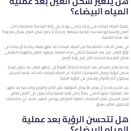
هل يتغير شكل العين بعد عملية
المياه البيضاء؟
عملية المياه البيضاء هي إجراء جراحي يهدف إلى إزالة العدسة المعتمة داخل
العين واستبدالها بعدسة صناعية شفافة، وعادةً لا يتغير شكل العين بشكل ملحوظ
بعد هذه العملية.
في بعض الحالات المتقدمة من المياه البيضاء، قد تظهر بقعة رمادية أو بيضاء في
بؤبؤ العين، لكن بعد العملية تختفي هذه البقعة، ويعود للعين مظهرها الطبيعي
بفضل العدسة الجديدة التي تتيح رؤية أوضح.
يلاحظ بعض المرضى بعد الجراحة اختلافاً طفيفاً في مظهر العين، قد يكون نتيجة
تحسن الرؤية وزوال التشوهات الناتجة عن المياه البيضاء، كما قد يشعر المريض
بسطوع أكبر للألوان وتحسن في الرؤية الليلية.
من الجدير بالذكر أن بعض الأعراض المؤقتة مثل الألم والتورم والاحمرار قد تظهر
بعد العملية، لكنها تختفي عادةً خلال فترة قصيرة وللحصول على أفضل النتائج،
يُنصح المريض باتباع التعليمات الطبية الموصى بها من الطبيب لتجنب أي مضاعفات
وتحقيق تعافٍ سريع.
هل تتحسن الرؤية بعد عملية
المياه البيضاء؟