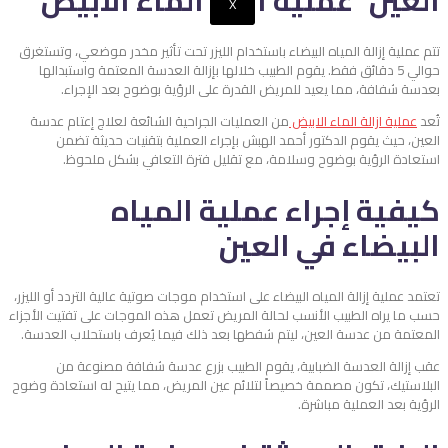
العين
X
تتم عملية إزالة المياه البيضاء باستخدام الليزر تحت تأثير مخدر موضعي، وتستغرق
حوالي 5 دقائق فقط. يقوم الطبيب خلالها بإزالة العدسة المعتمة واستبدالها
بعدسة شفافة، مما يعيد للمريض القدرة على الرؤية بوضوح بعد الإجراء.
تُعد
عملية ازالة الماء الابيض
من العمليات الجراحية الشائعة لعلاج إعتام عدسة
العين، حيث يقوم الدكتور أحمد الهبش بإجراء العملية بتقنيات حديثة تضمن
استعادة الرؤية بوضوح وسلامة، مع تقليل فترة التعافي بشكل ملحوظ.
كيفية إجراء عملية المياه
البيضاء في العين
تعتمد عملية إزالة المياه البيضاء على استخدام موجات صوتية عالية التردد أو الليزر،
حسب ما يراه الطبيب الأنسب لحالة المريض تعمل هذه الموجات على تفتيت الأجزاء
المعتمة من عدسة العين، ليتم شفطها بعد ذلك فيما يُعرف باستحلاب العدسة.
عقب إزالة العدسة الضبابية، يقوم الطبيب بزرع عدسة شفافة مصنوعة من
البلاستيك، تكون مصممة خصيصاً لتلائم عين المريض، مما يتيح له استعادة وضوح
الرؤية بعد العملية مباشرة.