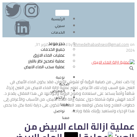
الرئيسية
سيرتي
الخدمات
حجز موعد
on
ahmedelhabashseo@gmail.com
Published by
أكتوبر 31,
جميع الخدمات
2024
عمليات الماء الازرق
عملية تصحيح نظر بالليزر
عملية سحب الماء الابيض
توعية
إذا كنت تعاني من ضبابية الرؤية أو تشوش الألوان، فقد يكون الماء الأبيض في
صحية
العين هو السبب وراء تلك الأعراض. تعتبر عملية ازالة الماء الابيض من العين إجراءً
المعرض
شائعاً وآمناً يساعد على استعادة وضوح الرؤية وجودتها. في هذا المقال، يقدم د.
أحمد الهبش نظرة شاملة حول عملية إزالة الماء الأبيض، من الأسباب والأعراض إلى
آرائكم
خطوات العلاج وما يمكن توقعه بعد العملية، لتكون على دراية تامة بكل ما يخص
تهمنا
هذا الإجراء وتستعيد رؤيتك بثقة وراحة.
تواصل
معنا
عملية ازالة الماء الابيض من