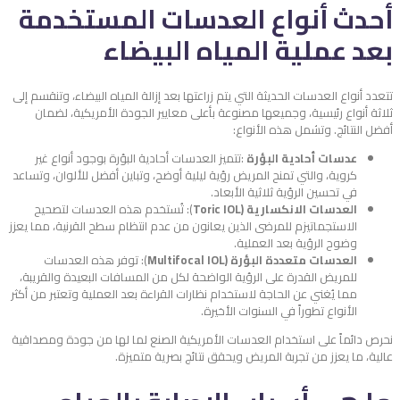
أحدث أنواع العدسات المستخدمة
بعد عملية المياه البيضاء
تتعدد أنواع العدسات الحديثة التي يتم زراعتها بعد إزالة المياه البيضاء، وتنقسم إلى
ثلاثة أنواع رئيسية، وجميعها مصنوعة بأعلى معايير الجودة الأمريكية، لضمان
أفضل النتائج. وتشمل هذه الأنواع:
عدسات أحادية البؤرة
:تتميز العدسات أحادية البؤرة بوجود أنواع غير
كروية، والتي تمنح المريض رؤية ليلية أوضح، وتباين أفضل للألوان، وتساعد
في تحسين الرؤية ثلاثية الأبعاد.
العدسات الانكسارية (Toric IOL
): تُستخدم هذه العدسات لتصحيح
الاستجماتيزم للمرضى الذين يعانون من عدم انتظام سطح القرنية، مما يعزز
وضوح الرؤية بعد العملية.
العدسات متعددة البؤرة (Multifocal IOL
): توفر هذه العدسات
للمريض القدرة على الرؤية الواضحة لكل من المسافات البعيدة والقريبة،
مما يُغني عن الحاجة لاستخدام نظارات القراءة بعد العملية وتعتبر من أكثر
الأنواع تطوراً في السنوات الأخيرة.
نحرص دائماً على استخدام العدسات الأمريكية الصنع لما لها من جودة ومصداقية
عالية، ما يعزز من تجربة المريض ويحقق نتائج بصرية متميزة.