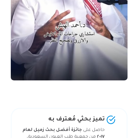
تميز بحثي مُعترف به
حاصل على
جائزة أفضل بحث زميل لعام
٢٠١٧
من جمعية طب العيون السعودية،