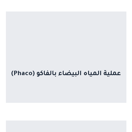
تُجرى هذه العملية باستخدام الموجات فوق
الصوتية لتفتيت المياه البيضاء وشفطها عبر
فتحات جراحية دقيقة جدًا، ثم يتم زرع عدسة
مطوية داخل العين بدون أي جرح كبير، مما يقلل
الاستجماتيزم ويساعد على سرعة التعافي.
عملية المياه البيضاء بالفاكو (Phaco)