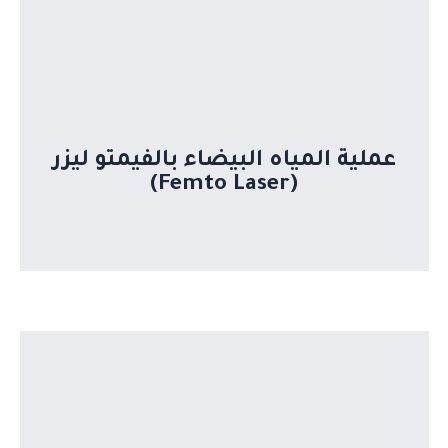
تعتمد على ليزر الفيمتو ثانية لعمل فتحات
دقيقة في القرنية وتفتيت المياه البيضاء بدقة
عالية، مع إمكانية تصحيح الاستجماتيزم أثناء
العملية، وتُعد من أكثر التقنيات تطورًا وأمانًا.
عملية المياه البيضاء بالفيمتو ليزر
(Femto Laser)
تتم من خلال فتحة جراحية أكبر نسبيًا يتم عبرها