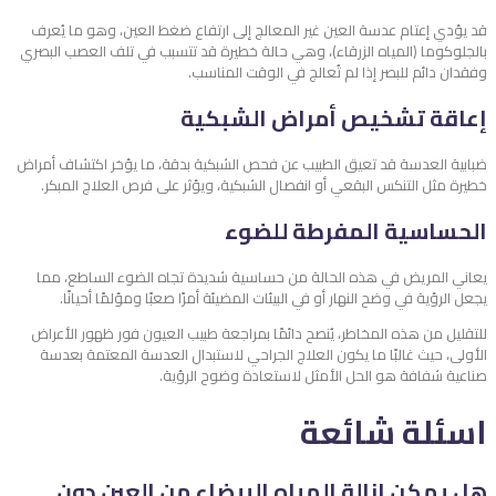
قد يؤدي إعتام عدسة العين غير المعالج إلى ارتفاع ضغط العين، وهو ما يُعرف
بالجلوكوما (المياه الزرقاء)، وهي حالة خطيرة قد تتسبب في تلف العصب البصري
وفقدان دائم للبصر إذا لم تُعالج في الوقت المناسب.
إعاقة تشخيص أمراض الشبكية
ضبابية العدسة قد تعيق الطبيب عن فحص الشبكية بدقة، ما يؤخر اكتشاف أمراض
خطيرة مثل التنكس البقعي أو انفصال الشبكية، ويؤثر على فرص العلاج المبكر.
الحساسية المفرطة للضوء
يعاني المريض في هذه الحالة من حساسية شديدة تجاه الضوء الساطع، مما
يجعل الرؤية في وضح النهار أو في البيئات المضيئة أمرًا صعبًا ومؤلمًا أحيانًا.
للتقليل من هذه المخاطر، يُنصح دائمًا بمراجعة طبيب العيون فور ظهور الأعراض
الأولى، حيث غالبًا ما يكون العلاج الجراحي لاستبدال العدسة المعتمة بعدسة
صناعية شفافة هو الحل الأمثل لاستعادة وضوح الرؤية.
اسئلة شائعة
هل يمكن إزالة المياه البيضاء من العين دون