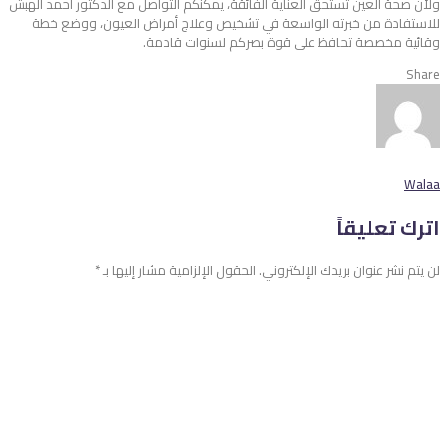
ولأن صحة العين تستحق العناية الفائقة، يمكنكم التواصل مع الدكتور أحمد الهبش
للاستفادة من خبرته الواسعة في تشخيص وعلاج أمراض العيون، ووضع خطة
وقائية مخصصة تحافظ على قوة بصركم لسنوات قادمة.
Share
Walaa
اترك تعليقاً
لن يتم نشر عنوان بريدك الإلكتروني.
الحقول الإلزامية مشار إليها بـ
*