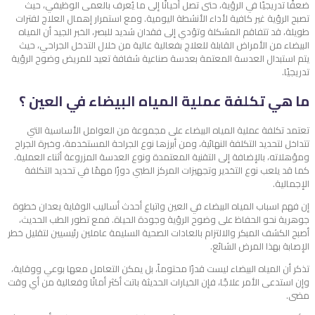
ضعفًا تدريجيًا في الرؤية، حتى تصل أحيانًا إلى ما يُعرف بالعمى الوظيفي، حيث
تصبح الرؤية غير كافية لأداء الأنشطة اليومية. ومع استمرار إهمال العلاج لفترات
طويلة، قد تتفاقم المشكلة وتؤدي إلى فقدان شديد للبصر، الخبر الجيد أن المياه
البيضاء من الأمراض القابلة للعلاج بفعالية عالية من خلال التدخل الجراحي، حيث
يتم استبدال العدسة المعتمة بعدسة صناعية شفافة تعيد للمريض وضوح الرؤية
تدريجيًا.
ما هي تكلفة عملية المياه البيضاء في العين ؟
تعتمد تكلفة عملية المياه البيضاء على مجموعة من العوامل الأساسية التي
تتداخل لتحديد التكلفة النهائية، ومن أبرزها نوع الجراحة المستخدمة، وخبرة الجراح
ومؤهلاته، بالإضافة إلى التقنية المعتمدة ونوع العدسة المزروعة أثناء العملية.
كما قد يلعب نوع التخدير وتجهيزات المركز الطبي دورًا مهمًا في تحديد التكلفة
الإجمالية.
إن فهم اسباب المياه البيضاء في العين واتباع أحدث أساليب الوقاية يعدان خطوة
جوهرية نحو الحفاظ على وضوح الرؤية وجودة الحياة. فمع تطور الطب الحديث،
أصبح الكشف المبكر والالتزام بالعادات الصحية السليمة عاملين رئيسيين لتقليل خطر
الإصابة بهذا المرض الشائع.
تذكر أن المياه البيضاء ليست قدرًا محتوماً، بل يمكن التعامل معها بوعي ووقاية،
وإن استدعى الأمر علاجًا، فإن الخيارات الحديثة باتت أكثر أمانًا وفعالية من أي وقت
مضى.