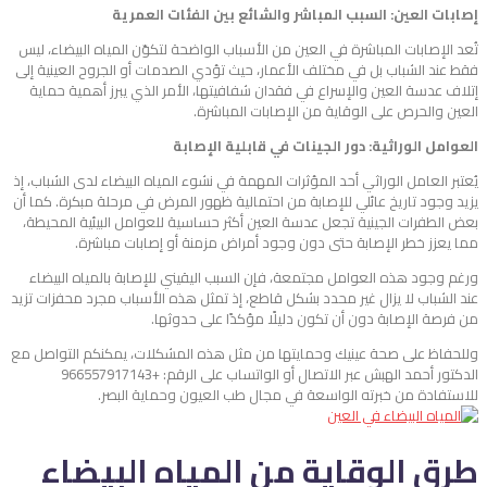
إصابات العين: السبب المباشر والشائع بين الفئات العمرية
تُعد الإصابات المباشرة في العين من الأسباب الواضحة لتكوّن المياه البيضاء، ليس
فقط عند الشباب بل في مختلف الأعمار، حيث تؤدي الصدمات أو الجروح العينية إلى
إتلاف عدسة العين والإسراع في فقدان شفافيتها، الأمر الذي يبرز أهمية حماية
العين والحرص على الوقاية من الإصابات المباشرة.
العوامل الوراثية: دور الجينات في قابلية الإصابة
يُعتبر العامل الوراثي أحد المؤثرات المهمة في نشوء المياه البيضاء لدى الشباب، إذ
يزيد وجود تاريخ عائلي للإصابة من احتمالية ظهور المرض في مرحلة مبكرة. كما أن
بعض الطفرات الجينية تجعل عدسة العين أكثر حساسية للعوامل البيئية المحيطة،
مما يعزز خطر الإصابة حتى دون وجود أمراض مزمنة أو إصابات مباشرة.
ورغم وجود هذه العوامل مجتمعة، فإن السبب اليقيني للإصابة بالمياه البيضاء
عند الشباب لا يزال غير محدد بشكل قاطع، إذ تمثل هذه الأسباب مجرد محفزات تزيد
من فرصة الإصابة دون أن تكون دليلًا مؤكدًا على حدوثها.
وللحفاظ على صحة عينيك وحمايتها من مثل هذه المشكلات، يمكنكم التواصل مع
الدكتور أحمد الهبش عبر الاتصال أو الواتساب على الرقم: +966557917143
للاستفادة من خبرته الواسعة في مجال طب العيون وحماية البصر.
طرق الوقاية من المياه البيضاء