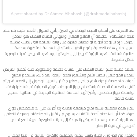
A post shared by Dr Ahmed Alhabash (@drahmedalhabash)
بعد التعرف على أسباب المياه البيضاء في العين، يأتي السؤال الأهم: كيف يتم علاج
هذه المشكلة؟ الحقيقة أن العلاج الفعّال والنهائي للمياه البيضاء هو التدخل
الجراحي؛ إذ لا توجد أدوية أو قطرات قادرة على إزالة العتامة التي تصيب عدسة
العين. خلال هذه العملية، يقوم الطبيب باستبدال العدسة المتضررة بعدسة
صناعية شفافة، لتعود الرؤية تدريجيًا إلى طبيعتها ويستعيد المريض قدرته البصرية
بشكل ملحوظ.
تعتمد عملية علاج المياه البيضاء على تقنيات دقيقة ومتطورة، حيث يُخضع المريض
للتخدير الموضعي لتجنب الألم والشعور بعدم الراحة. بعد ذلك، يستخدم الجراح
أدوات متخصصة لإجراء شق جراحي صغير جدًا في العين للوصول إلى العدسة، ويتم
تفتيت العدسة المصابة باستخدام جهاز الموجات فوق الصوتية ثم شفطها بلطف
بواسطة جهاز مخصص، وأخيرًا تُزرع العدسة الصناعية الجديدة في مكانها الصحيح
بعناية فائقة.
تتميز هذه العملية بنسبة نجاح مرتفعة للغاية إذا أُجريت على يد متخصصين ذوي
خبرة، كما أن استخدام أحدث التقنيات يسهم في تقليل المضاعفات وسرعة التعافي
بعد الجراحة، مما يسمح للمريض بالعودة إلى حياته الطبيعية سريعًا مع تحسن
تدريجي في قوة الإبصار.
ولهذا، من الضروري اختيار طبيب يتمتع بالكفاءة والخبرة العالية في هذا المجال،