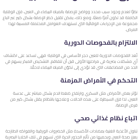
نظرًا لعدم وجود سبب محدد وواضح للإصابة بالمياه البيضاء في العين، فإن الوقاية
الكاملة قد تكون أمرًا صعبًا. ومع ذلك، يمكن تقليل خطر الإصابة بشكل كبير عبر اتباع
مجموعة من الإجراءات الوقائية التي تستهدف العوامل المحتملة المسببة لهذا
المرض.
الالتزام بالفحوصات الدورية
تُعد الفحوصات الدورية للعين حجر الأساس في الوقاية؛ فهي تساعد على اكتشاف
أي مشكلات بصرية في مراحلها الأولى قبل أن تتفاقم. التشخيص المبكر يسهم في
الحد من المضاعفات التي قد تؤدي إلى تكوّن المياه البيضاء لاحقًا.
التحكم في الأمراض المزمنة
تؤثر بعض الأمراض مثل السكري وارتفاع ضغط الدم بشكل مباشر على عدسة
العين، لذا فإن السيطرة على هذه الحالات وعلاجها بانتظام يقلل بشكل كبير من
فرص الإصابة.
اتباع نظام غذائي صحي
تناول الأغذية الغنية بمضادات الأكسدة مثل الخضروات الورقية والفواكه الطازجة
يعزز صحة العين ويحميها من تأثير الجذور الحرة التي تسهم في تلف الخلايا البصرية