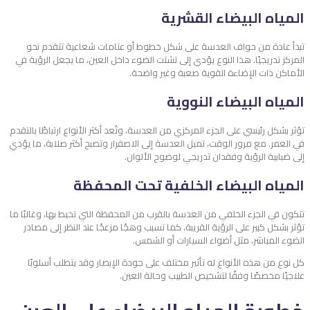
المياه البيضاء القشرية
تبدأ عادة من حواف العدسة على شكل خطوط أو عتامات شعاعية تتقدم نحو
المركز تدريجيًا. هذا النوع يؤدي إلى تشتت الضوء داخل العين، ما يجعل الرؤية في
الأماكن ذات الإضاءة القوية صعبة وغير واضحة.
المياه البيضاء النووية
تؤثر بشكل رئيسي على الجزء المركزي من العدسة، وتُعد أكثر الأنواع ارتباطًا بالتقدم
في العمر. مع مرور الوقت، تميل العدسة إلى الاصفرار وتصبح أكثر صلابة، ما يؤدي
إلى ضبابية الرؤية وفقدان تدريجي لوضوح الألوان.
المياه البيضاء الخلفية تحت المحفظة
تتكون في الجزء الخلفي من العدسة بالقرب من المحفظة التي تحيط بها، وغالبًا ما
تؤثر بشكل كبير على الرؤية القريبة، كما تسبب وهجًا مزعجًا عند النظر إلى مصادر
الضوء المباشر، مثل أضواء السيارات أو الشمس.
كل نوع من هذه الأنواع له تأثير مختلف على جودة الإبصار وقد يتطلب أسلوبًا
علاجيًا مخصصًا وفقًا لتشخيص الطبيب وحالة العين.