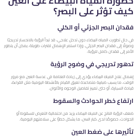
خطورة المياه البيضاء على العين
كيف تؤثر على البصر؟
فقدان البصر الجزئي أو الكلي
في حال تطورت المياه البيضاء دون تدخل علاجي، قد تبدأ الرؤية بالانحسار تدريجيًا
وصولًا إلى فقدان البصر الجزئي. وإذا استمر الإهمال لفترات طويلة، يمكن أن يتطور
الأمر إلى فقدان كامل للرؤية.
تدهور تدريجي في وضوح الرؤية
إهمال علاج المياه البيضاء يؤدي إلى زيادة العتامة في عدسة العين مع مرور
الوقت، ما يسبب ضبابية متصاعدة تعيق القيام بالأنشطة اليومية مثل القراءة،
قيادة السيارة، أو حتى تمييز تفاصيل الوجوه والألوان.
ارتفاع خطر الحوادث والسقوط
ضعف الرؤية الناتج عن المياه البيضاء يزيد من احتمالية التعرض للسقوط أو
الحوادث، خصوصًا لدى كبار السن، ما يشكل خطرًا على سلامتهم اليومية.
تأثيرها على ضغط العين