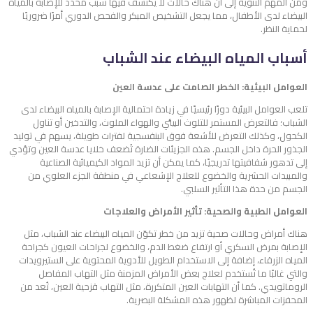
ومن المهم التنويه إلى أن هناك حالات لا يُكتشف فيها سبب محدد للإصابة بالمياه
البيضاء لدى الأطفال، مما يجعل التشخيص المبكر والفحص الدوري أمرًا ضروريًا
لحماية النظر.
أسباب المياه البيضاء عند الشباب
العوامل البيئية: الخطر الصامت على عدسة العين
تلعب العوامل البيئية دورًا رئيسيًا في زيادة احتمالية الإصابة بالمياه البيضاء لدى
الشباب؛ فالتعرض المستمر للتلوث البيئي والهواء الملوث، والتدخين أو تناول
الكحول، وكذلك التعرض للأشعة فوق البنفسجية لفترات طويلة، يسهم في توليد
الجذور الحرة داخل الجسم. هذه الجزيئات الضارة تُضعف خلايا عدسة العين وتؤدي
إلى تدهور شفافيتها تدريجيًا، كما يمكن أن تزيد المواد الكيميائية الصناعية
والمبيدات الحشرية والخضوع للعلاج الإشعاعي في منطقة الجزء العلوي من
الجسم من حدة هذا التأثير السلبي.
العوامل الطبية والصحية: تأثير الأمراض والعلاجات
هناك أمراض وحالات صحية تزيد من خطر تكوّن المياه البيضاء عند الشباب، مثل
الإصابة بمرض السكري أو ارتفاع ضغط الدم، والخضوع لجراحات العيون كجراحة
المياه الزرقاء، إضافة إلى الاستخدام الطويل للأدوية المحتوية على الستيرويدات
والتي غالبًا ما تُستخدم لعلاج بعض الأمراض المزمنة مثل التهاب المفاصل
الروماتويدي. كما أن التهابات العين المتكررة، مثل التهاب قزحية العين، تُعد من
المحفزات المباشرة لظهور هذه المشكلة البصرية.