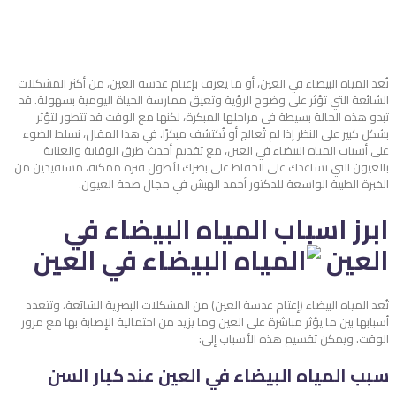
تُعد المياه البيضاء في العين، أو ما يعرف بإعتام عدسة العين، من أكثر المشكلات
الشائعة التي تؤثر على وضوح الرؤية وتعيق ممارسة الحياة اليومية بسهولة. قد
تبدو هذه الحالة بسيطة في مراحلها المبكرة، لكنها مع الوقت قد تتطور لتؤثر
بشكل كبير على النظر إذا لم تُعالج أو تُكتشف مبكرًا. في هذا المقال، نسلط الضوء
على أسباب المياه البيضاء في العين، مع تقديم أحدث طرق الوقاية والعناية
بالعيون التي تساعدك على الحفاظ على بصرك لأطول فترة ممكنة، مستفيدين من
الخبرة الطبية الواسعة للدكتور أحمد الهبش في مجال صحة العيون.
ابرز اسباب المياه البيضاء في
العين
تُعد المياه البيضاء (إعتام عدسة العين) من المشكلات البصرية الشائعة، وتتعدد
أسبابها بين ما يؤثر مباشرة على العين وما يزيد من احتمالية الإصابة بها مع مرور
الوقت. ويمكن تقسيم هذه الأسباب إلى:
سبب المياه البيضاء في العين عند كبار السن