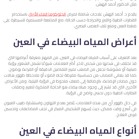
مثل الدكتور أحمد الهبش.
يقدم د. أحمد الهبش علاجات شاملة لمرض
الجلوكوما الماء الأزرق
باستخدام
القطرات الطبية والليزر والجراحة حسب الحالة، مع المتابعة المستمرة للسيطرة على
ضغط العين ومنع تلف العصب البصري.
أعراض المياه البيضاء في العين
بعد التعرف على أسباب المياه البيضاء في العين، من المهم معرفة أعراضها التي
قد تختلف في شدتها من شخص لآخر. أكثر العلامات شيوعًا تشمل الشعور برؤية
ضبابية أو مشوشة تجعل من الصعب تمييز التفاصيل الدقيقة أو القراءة بوضوح،
كما قد يعاني المصاب من حساسية مفرطة تجاه الضوء أو ملاحظة ظهور هالات
حول مصادر الإضاءة، بالإضافة إلى ضعف ملحوظ في الرؤية الليلية. ومن الأعراض
الأخرى التي قد تشير إلى وجود مياه بيضاء هو الحاجة المتكررة لتغيير وصفات
النظارات الطبية دون تحسن واضح في الرؤية.
في حال ظهور أي من هذه العلامات، يُنصح بعدم التهاون واستشارة طبيب العيون
في أسرع وقت ممكن، حيث يُسهم التشخيص المبكر في تجنب المضاعفات وتحسين
فرص العلاج.
أنواع المياه البيضاء في العين