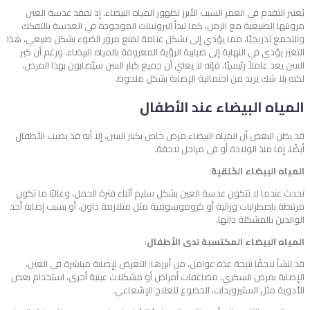
يُعتبر التقدم في العمر السبب الأبرز لظهور المياه البيضاء، إذ تفقد عدسة العين
مرونتها الطبيعية مع الزمن، كما تبدأ البروتينات الموجودة في العدسة بالتفكك
والتجمع تدريجيًا، مما يؤدي إلى تشكل عتامة تمنع مرور الضوء بشكل طبيعي، هذا
التغير يؤدي في النهاية إلى ضبابية الرؤية المعروفة بالمياه البيضاء.
ورغم أن كبر
السن يعد عاملاً رئيسيًا، فإنه لا يعني أن جميع كبار السن سيُصابون بهذا المرض،
لكنه بلا شك يزيد من احتمالية الإصابة بشكل ملحوظ.
المياه البيضاء عند الأطفال
قد يظن البعض أن المياه البيضاء مرض خاص بكبار السن، إلا أنه قد يصيب الأطفال
أيضًا، إما منذ الولادة أو في مراحل لاحقة.
المياه البيضاء الخَلقية
:
تحدث عندما لا تتكون عدسة العين بشكل سليم أثناء فترة الحمل، وغالبًا ما تكون
مرتبطة باضطرابات وراثية أو كروموسومية مثل متلازمة داون، أو بسبب إصابة أحد
الوالدين بالمشكلة ذاتها.
المياه البيضاء المكتسبة لدى الأطفال
:
قد تنشأ لاحقًا نتيجة عدة عوامل، من أبرزها: التعرض لإصابة مباشرة في العين،
الإصابة بمرض السكري، مضاعفات أمراض أو مشكلات عينية أخرى، استخدام بعض
الأدوية مثل الستيرويدات، الخضوع للعلاج الإشعاعي.