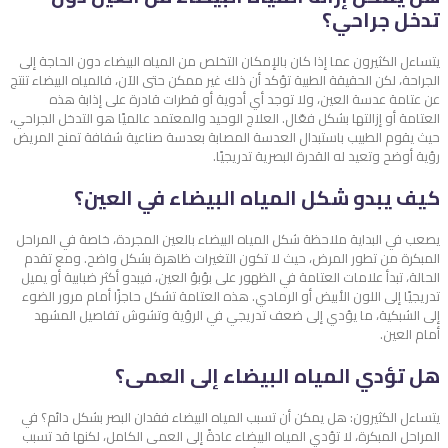
تدخل جراحي؟
يتساءل الكثيرون عما إذا كان بالإمكان التخلص من المياه البيضاء دون الحاجة إلى
الجراحة، لكن الحقيقة الطبية تؤكد أن ذلك غير ممكن حتى الآن، فالمياه البيضاء تنتج
عن عتامة عدسة العين، ولا توجد أي أدوية أو قطرات قادرة على إذابة هذه
العتامة أو إزالتها بشكل فعّال. العلاج الوحيد والمعتمد عالميًا هو التدخل الجراحي،
حيث يقوم الطبيب باستبدال العدسة المصابة بعدسة صناعية شفافة تمنح المريض
رؤية أوضح وتعيد له القدرة البصرية تدريجيًا.
كيف يبدو شكل المياه البيضاء في العين؟
يصعب في البداية ملاحظة شكل المياه البيضاء بالعين المجردة، خاصة في المراحل
المبكرة من تطور المرض، حيث لا تكون التغيرات ظاهرة بشكل واضح. ومع تقدم
الحالة، تبدأ علامات العتامة في الظهور على بؤبؤ العين، فيبدو أكثر ضبابية أو يميل
تدريجيًا إلى اللون الأبيض أو الرمادي. هذه العتامة تشكل حاجزًا أمام مرور الضوء
إلى الشبكية، ما يؤدي إلى ضعف تدريجي في الرؤية وتشوش تفاصيل المشهد
أمام العين.
هل تؤدي المياه البيضاء إلى العمى؟
يتساءل الكثيرون: هل يمكن أن تسبب المياه البيضاء فقدان البصر بشكل دائم؟ في
المراحل المبكرة، لا تؤدي المياه البيضاء عادةً إلى العمى الكامل، لكنها قد تسبب