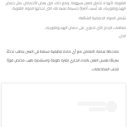
القلوية، لأنها لا تخترق العين بسهولة. ومع ذلك، فإن بعض الأحماض، مثل حمض
الهيدروفلوريك، قد تُسبب أضرارًا جسيمة تشبه تلك التي تحدثها المواد القلوية.
تشمل المواد الحمضية الشائعة:
منظفات الزجاج التي تحتوي على حمض الهيدروفلوريك.
الخل.
ملاحظة هامة: التعامل مع أي مادة تنظيفية تسقط في العين يتطلب تدخلًا
سريعًا بغسل العين بالماء الجاري لفترة طويلة واستشارة طبيب مختص فورًا
لتجنب المضاعفات.