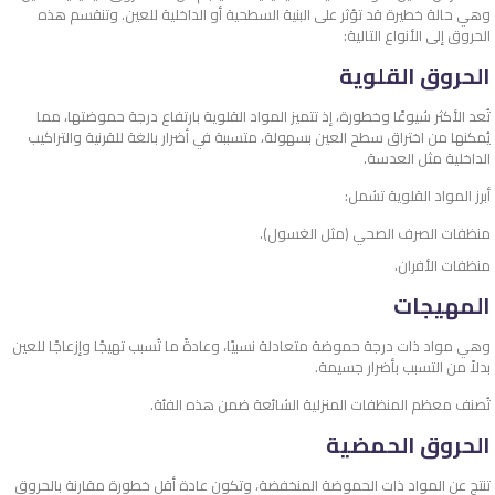
وهي حالة خطيرة قد تؤثر على البنية السطحية أو الداخلية للعين. وتنقسم هذه
الحروق إلى الأنواع التالية:
الحروق القلوية
تُعد الأكثر شيوعًا وخطورة، إذ تتميز المواد القلوية بارتفاع درجة حموضتها، مما
يُمكنها من اختراق سطح العين بسهولة، متسببة في أضرار بالغة للقرنية والتراكيب
الداخلية مثل العدسة.
أبرز المواد القلوية تشمل:
منظفات الصرف الصحي (مثل الغسول).
منظفات الأفران.
المهيجات
وهي مواد ذات درجة حموضة متعادلة نسبيًا، وعادةً ما تُسبب تهيجًا وإزعاجًا للعين
بدلاً من التسبب بأضرار جسيمة.
تُصنف معظم المنظفات المنزلية الشائعة ضمن هذه الفئة.
الحروق الحمضية
تنتج عن المواد ذات الحموضة المنخفضة، وتكون عادة أقل خطورة مقارنة بالحروق