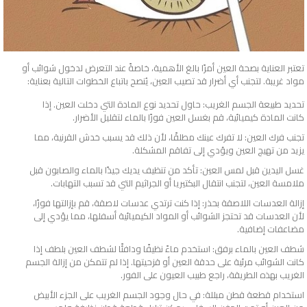
تعتبر العناية بصحة العين أمرًا بالغ الأهمية، خاصةً عند التعرض لدخول شوائب أو
مواد غريبة. لتجنب أي أضرار قد تصيب العين، يُنصح باتباع الخطوات التالية بعناية:
تحديد طبيعة الجسم الغريب: حاول تحديد نوع المادة التي دخلت العين. إذا
كانت المادة كيميائية، قم بغسل العين فورًا بالماء لتقليل الأضرار.
تجنب فرك العين: لا تفرك عينك مطلقًا، لأن ذلك قد يسبب خدش القرنية، مما
يزيد من تهيج العين ويؤدي إلى تفاقم المشكلة.
غسل اليدين قبل لمس العين: تأكد من تنظيف يديك جيدًا بالماء والصابون قبل
ملامسة العين، لتجنب انتقال البكتيريا أو الجراثيم التي قد تسبب التهابات.
إزالة العدسات اللاصقة بحذر: إذا كنت ترتدي عدسات لاصقة، قم بإزالتها فورًا،
لأن العدسات قد تحتجز الشوائب أو المواد الكيميائية أسفلها، مما يؤدي إلى
مضاعفات إضافية.
شطف العين بالماء برفق: استخدم ماءً نظيفًا ودافئًا لشطف العين بلطف إذا
كانت الشوائب مرئية على حدقة العين أو قزحيتها. إذا لم تتمكن من إزالة الجسم
الغريب بهذه الطريقة، راجع طبيب العيون على الفور.
استخدام قطعة قطن مبللة: في حال وجود الجسم الغريب على الجزء الأبيض