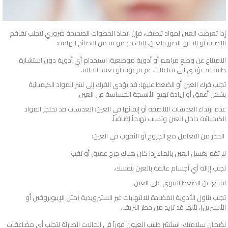
إذا تعرضت العين لمواد تنظيف، فإن اتخاذ الخطوات الصحيحة ضروري لتجنب تفاقم
الإصابة أو إلحاق الضرر بالعين. إليك مجموعة من النصائح الهامة:
الامتناع عن وضع مراهم أو أدوية موضعية: استخدام أي أدوية دون استشارة
طبية قد يؤدي إلى تفاعلات غير مرغوبة أو يعقد الحالة.
تجنب فرك العين أو الضغط عليها: قد يؤدي الفرك إلى نشر المواد الكيميائية
بشكل أعمق أو زيادة تهيج الأنسجة الحساسة في العين.
عدم ارتداء العدسات اللاصقة أو إبقائها في العين: العدسات قد تحتجز المواد
الكيميائية داخل العين وتسبب تهيجاً إضافياً.
الحذر من التعامل مع الجروح أو الثقوب في العين:
لا تقم بغسل العين بالماء إذا كان هناك جرح عميق أو ثقب.
تجنب إزالة أي أجسام عالقة بالعين بنفسك.
امتنع عن الضغط القوي على العين.
تجنب تناول الأدوية المضادة للالتهابات غير الستيرويدية (مثل الإيبوبروفين أو
الأسبرين)، لأنها قد تزيد من خطر النزيف.
لضمان سلامتك، استشر طبيب العيون فوراً في الحالات الطارئة لتجنب أي مضاعفات