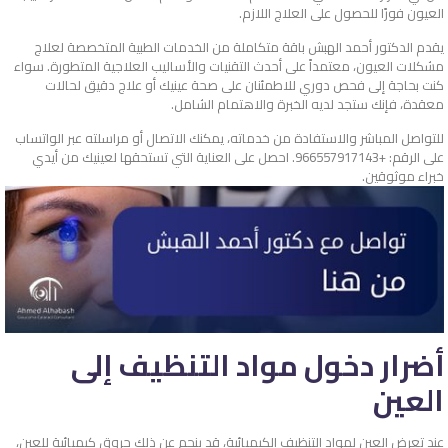
العيون فورًا للحصول على العلاج اللازم.
يقدم الدكتور أحمد الهبش باقة متكاملة من الخدمات الطبية المتخصصة لعلاج
مشكلات العيون، معتمداً على أحدث التقنيات والأساليب العلاجية المتطورة. سواء
كنت بحاجة إلى فحص دوري للاطمئنان على صحة عينيك أو علاج دقيق لحالات
معقدة، فإنك ستجد لديه الخبرة والاهتمام الشامل.
للتواصل المباشر والاستفادة من خدماته، يمكنك الاتصال أو مراسلته عبر الواتساب
على الرقم: +966557917143. احصل على العناية التي تستحقها لعينيك من أيدي
خبراء موثوقين.
أضرار دخول مواد التنظيف إلى
العين
عند تعرض العين لمواد التنظيف الكيميائية، قد ينجم عن ذلك حروق كيميائية للعين،