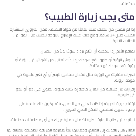
محتملة.
متى يجب زيارة الطبيب؟
إذا لم تتمكن من تنظيف عينك تمامًا من مواد التنظيف، فمن الضروري استشارة
الطبيب خلال 24 ساعة. ومع ذلك، عليك الإسراع بالتوجه للطبيب على الفور في
الحالات التالية:
تفاقم الألم: إذا لاحظت أن الألم يزداد سوءًا بدلاً من التحسن.
تشوش الرؤية أو ظهور بقع سوداء: إذا بدأت تعاني من تشوش في الرؤية أو
رؤية بقع سوداء غير معتادة.
تغيرات مفاجئة في الرؤية: مثل فقدان مفاجئ للبصر أو أي تغير ملحوظ في
جودة الرؤية.
إفرازات غير طبيعية من العين: خاصة إذا كانت ملونة، تحتوي على دم، أو تبدو
غير طبيعية.
ارتفاع درجة الحرارة: إذا كنت تعاني من الحمى، فقد يكون ذلك علامة على
وجود عدوى تستدعي التدخل الطبي الفوري.
لا تتردد في طلب الرعاية الطبية لضمان حماية عينيك من أي مضاعفات محتملة.
العين هي نافذتك إلى العالم، وحمايتها تبدأ بمعرفة الطريقة الصحيحة للعناية بها
وتنظيف العين من الداخل بأمان ودقة من خلال اتباع الإرشادات السليمة، يمكنك