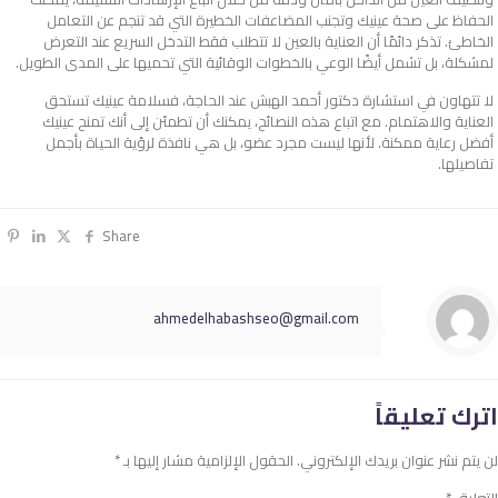
الحفاظ على صحة عينيك وتجنب المضاعفات الخطيرة التي قد تنجم عن التعامل
الخاطئ. تذكر دائمًا أن العناية بالعين لا تتطلب فقط التدخل السريع عند التعرض
لمشكلة، بل تشمل أيضًا الوعي بالخطوات الوقائية التي تحميها على المدى الطويل.
لا تتهاون في استشارة دكتور أحمد الهبش عند الحاجة، فسلامة عينيك تستحق
العناية والاهتمام. مع اتباع هذه النصائح، يمكنك أن تطمئن إلى أنك تمنح عينيك
أفضل رعاية ممكنة. لأنها ليست مجرد عضو، بل هي نافذة لرؤية الحياة بأجمل
تفاصيلها.
Share
ahmedelhabashseo@gmail.com
اترك تعليقاً
لن يتم نشر عنوان بريدك الإلكتروني.
الحقول الإلزامية مشار إليها بـ
*
التعليق
*