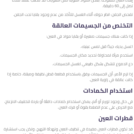
إبقاء العين مفتوحة. بعض المواد القوية مثل القلويات قد تتطلب غسلًا لمدة
تصل إلى 60 دقيقة.
تفحص الجفن: انظر حولك أثناء الغسل للتأكد من عدم وجود بقايا تحت الجفن.
التخلص من الجسيمات العالقة
إذا كانت هناك جسيمات صغيرة أو بقايا مواد في العين:
اغسل يديك جيدًا قبل لمس عينيك.
استخدم مرآة لمحاولة تحديد مكان الجسيمات.
دع الدموع تتشكل بشكل طبيعي لغسل الجسيمات.
إذا لزم الأمر، أزل الجسيمات برفق باستخدام قطعة قطن نظيفة ومبللة، خاصة إذا
كانت عالقة في زاوية العين.
استخدام الكمادات
في حال وجود تورم أو ألم، يمكن استخدام كمادات دافئة أو باردة لتخفيف الانزعاج،
مع الحرص على عدم الضغط بقوة أو فرك العين.
قطرات العين
قد تكون قطرات العين مفيدة في تنظيف العين وتهدئة التهيج، ولكن يجب استشارة