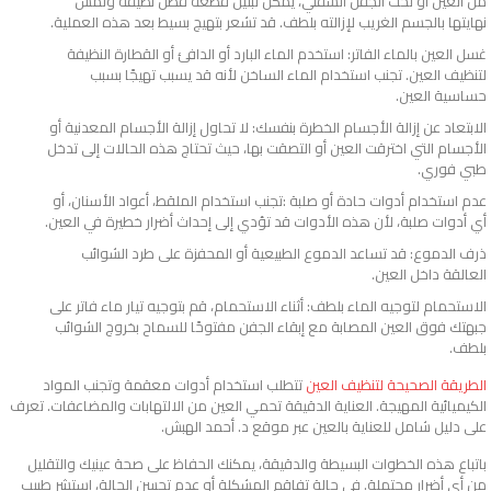
من العين أو تحت الجفن السفلي، يمكن تبليل قطعة قطن نظيفة ولمس
نهايتها بالجسم الغريب لإزالته بلطف. قد تشعر بتهيج بسيط بعد هذه العملية.
غسل العين بالماء الفاتر: استخدم الماء البارد أو الدافئ أو القطارة النظيفة
لتنظيف العين. تجنب استخدام الماء الساخن لأنه قد يسبب تهيجًا بسبب
حساسية العين.
الابتعاد عن إزالة الأجسام الخطرة بنفسك: لا تحاول إزالة الأجسام المعدنية أو
الأجسام التي اخترقت العين أو التصقت بها، حيث تحتاج هذه الحالات إلى تدخل
طبي فوري.
عدم استخدام أدوات حادة أو صلبة :تجنب استخدام الملقط، أعواد الأسنان، أو
أي أدوات صلبة، لأن هذه الأدوات قد تؤدي إلى إحداث أضرار خطيرة في العين.
ذرف الدموع: قد تساعد الدموع الطبيعية أو المحفزة على طرد الشوائب
العالقة داخل العين.
الاستحمام لتوجيه الماء بلطف: أثناء الاستحمام، قم بتوجيه تيار ماء فاتر على
جبهتك فوق العين المصابة مع إبقاء الجفن مفتوحًا للسماح بخروج الشوائب
بلطف.
الطريقة الصحيحة لتنظيف العين
تتطلب استخدام أدوات معقمة وتجنب المواد
الكيميائية المهيجة. العناية الدقيقة تحمي العين من الالتهابات والمضاعفات. تعرف
على دليل شامل للعناية بالعين عبر موقع د. أحمد الهبش.
باتباع هذه الخطوات البسيطة والدقيقة، يمكنك الحفاظ على صحة عينيك والتقليل
من أي أضرار محتملة. في حالة تفاقم المشكلة أو عدم تحسن الحالة، استشر طبيب