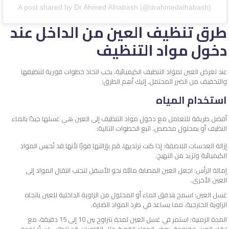
A post shared by Dr Ahmed Alhabash (@drahmedalhabash)
طرق تنظيف العين من الداخل عند
دخول مواد التنظيف
عند تعرض العين لمواد التنظيف الكيميائية، يجب اتخاذ خطوات فورية لتنظيفها
والتخفيف من الضرر المحتمل. إليك أهم الطرق:
استخدام المياه
أفضل طريقة للتعامل مع دخول مواد التنظيف إلى العين هي غسلها جيدًا بالماء
النظيف أو بمحلول مخصص. اتبع الخطوات التالية:
إزالة العدسات اللاصقة: إذا كنت ترتديها، قم بإزالتها فورًا لأنها قد تُحبس المواد
الكيميائية وتزيد من التهيج.
إمالة الرأس: اجعل العين المصابة مائلة نحو الأسفل لتجنب انتقال المواد إلى
العين الأخرى.
غسل العين: اسمح بتدفق الماء أو المحلول من الزاوية الداخلية للعين باتجاه
الزاوية الخارجية، مما يساعد في طرد المواد الضارة.
المدة الزمنية: استمر في غسل العين لمدة تتراوح بين 10 إلى 15 دقيقة، مع