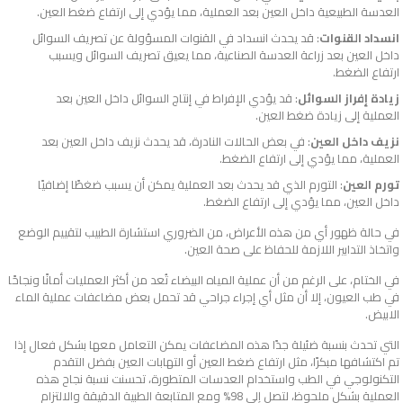
العدسة الطبيعية داخل العين بعد العملية، مما يؤدي إلى ارتفاع ضغط العين.
انسداد القنوات
: قد يحدث انسداد في القنوات المسؤولة عن تصريف السوائل
داخل العين بعد زراعة العدسة الصناعية، مما يعيق تصريف السوائل ويسبب
ارتفاع الضغط.
زيادة إفراز السوائل
: قد يؤدي الإفراط في إنتاج السوائل داخل العين بعد
العملية إلى زيادة ضغط العين.
نزيف داخل العين
: في بعض الحالات النادرة، قد يحدث نزيف داخل العين بعد
العملية، مما يؤدي إلى ارتفاع الضغط.
تورم العين
: التورم الذي قد يحدث بعد العملية يمكن أن يسبب ضغطًا إضافيًا
داخل العين، مما يؤدي إلى ارتفاع الضغط.
في حالة ظهور أي من هذه الأعراض، من الضروري استشارة الطبيب لتقييم الوضع
واتخاذ التدابير اللازمة للحفاظ على صحة العين.
في الختام، على الرغم من أن عملية المياه البيضاء تُعد من أكثر العمليات أمانًا ونجاحًا
في طب العيون، إلا أن مثل أي إجراء جراحي قد تحمل بعض مضاعفات عملية الماء
الابيض​.
التي تحدث بنسبة ضئيلة جدًا هذه المضاعفات يمكن التعامل معها بشكل فعال إذا
تم اكتشافها مبكرًا، مثل ارتفاع ضغط العين أو التهابات العين بفضل التقدم
التكنولوجي في الطب واستخدام العدسات المتطورة، تحسنت نسبة نجاح هذه
العملية بشكل ملحوظ، لتصل إلى 98% ومع المتابعة الطبية الدقيقة والالتزام