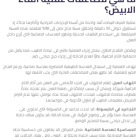
الابيض​؟
عملية المياه البيضاء تُعد واحدة من أبسط الإجراءات الجراحية وأكثرها نجاحًا، إذ
تستغرق حوالي 30 دقيقة وتحقق نسبة نجاح تصل إلى 98% فتعتمد هذه النسبة
المرتفعة على استخدام التقنيات الحديثة وتطور العدسات الصناعية التي تُزرع داخل
العين.
وبفضل التقدم الطبي، يمكن إجراء العملية بالليزر في عيادة الطبيب، مما يقلل من
احتمالية الآثار الجانبية، نظرًا لعدم الحاجة إلى إجراء جرح جراحي كبير.
تهدف العملية إلى استبدال العدسة الطبيعية المتضررة بعدسة صناعية، ورغم النجاح
الكبير للعملية، قد تظهر بعض المضاعفات النادرة التي يجب الانتباه لها:
التهاب العين
: يُعتبر الالتهاب في الجزء الأمامي من العين من أكثر الآثار
الجانبية شيوعًا، ويمكن أن يسبب ارتفاعًا في ضغط العين. يتم علاجه عادةً
بقطرات مضادة للالتهاب، فيحدث الالتهاب نتيجة عدة عوامل، منها عدم التزام
المريض بتعليمات الطبيب أو تناول الأدوية في مواعيدها.
التجاعيد في الكبسولة
: قد تحدث تجاعيد في الكبسولة التي تحتوي على
العدسة، مما يؤثر على وضوح الرؤية. في هذه الحالة، قد يكون هناك حاجة
إلى تدخل جراحي بسيط لتصحيح الوضع.
الحساسية للعدسة الصناعية
: بعض المرضى قد يعانون من حساسية تجاه
العدسة المزروعة، مما يسبب احمرار وحكة في العين، وفي بعض الحالات قد