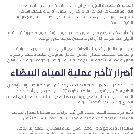
العدسات متعددة البؤر
: بعض أنواع العدسات، خاصة العدسات متعددة
البؤر، قد تتطلب من المريض فترة تصل إلى شهرين أو ثلاثة للتكيف الكامل
معها هذا يعود إلى أن هذه العدسات تعتمد على تكيُّف الدماغ مع طريقة
الرؤية الجديدة.
رغم أن بعض المرضى قد يشعرون بعدم وضوح الرؤية أو بوجود ضبابية في الأيام
الأولى بعد الجراحة، إلا أن الرؤية تتحسن تدريجيًا بمرور الوقت.
من المهم الالتزام بتعليمات العناية بالعين التي يقدمها الطبيب بعد الجراحة،
والمتابعة المنتظمة لضمان التعافي الكامل قد يوصي الطبيب باستخدام قطرات
العين أو عدسات لاصقة لتسريع عملية الشفاء وتحسين جودة الرؤية بشكل أسرع.
أضرار تأخير عملية المياه البيضاء
على الرغم من أن مرض المياه البيضاء ليس خطيرًا في مراحله الأولى، إلا أن إهمال
العلاج يمكن أن يؤدي إلى مشكلات كبيرة تؤثر على البصر من بين أخطر هذه
المشكلات ازدياد قتامة العين وارتفاع ضغط العين، مما يسبب ضغطًا على العصب
البصري ويشكل تهديدًا خطيرًا للرؤية.
تأخير إجراء عملية المياه البيضاء، التي تُعد إجراءً جراحيًا بسيطًا لاستبدال العدسة
الطبيعية المعتمة بعدسة صناعية، قد يتسبب في عدة آثار سلبية تشمل:
تدهور الرؤية
: مع مرور الوقت، تؤدي المياه البيضاء إلى تدهور متزايد في
الرؤية، مما يجعل من الصعب على المريض رؤية الأشياء بوضوح أو قراءة