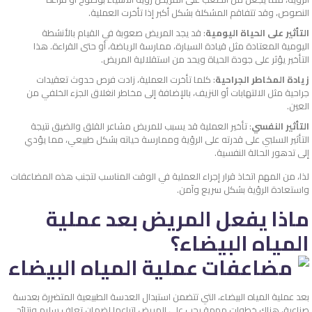
النصوص، وقد تتفاقم المشكلة بشكل أكبر إذا تأخرت العملية.
التأثير على الحياة اليومية
: قد يجد المريض صعوبة في القيام بالأنشطة
اليومية المعتادة مثل قيادة السيارة، ممارسة الرياضة، أو حتى القراءة. هذا
التأخير يؤثر على جودة الحياة ويحد من استقلالية المريض.
زيادة المخاطر الجراحية
: كلما تأخرت العملية، زادت فرص حدوث تعقيدات
جراحية مثل الالتهابات أو النزيف، بالإضافة إلى مخاطر انغلاق الجزء الخلفي من
العين.
التأثير النفسي
: تأخير العملية قد يسبب للمريض مشاعر القلق والضيق نتيجة
التأثير السلبي على قدرته على الرؤية وممارسة حياته بشكل طبيعي، مما يؤدي
إلى تدهور الحالة النفسية.
لذا، من المهم اتخاذ قرار إجراء العملية في الوقت المناسب لتجنب هذه المضاعفات
واستعادة الرؤية بشكل سريع وآمن.
ماذا يفعل المريض بعد عملية
المياه البيضاء؟
بعد عملية المياه البيضاء، التي تتضمن استبدال العدسة الطبيعية المتضررة بعدسة
صناعية، هناك خطوات مهمة يجب على المريض اتباعها لضمان تعافٍ سليم ونتائج