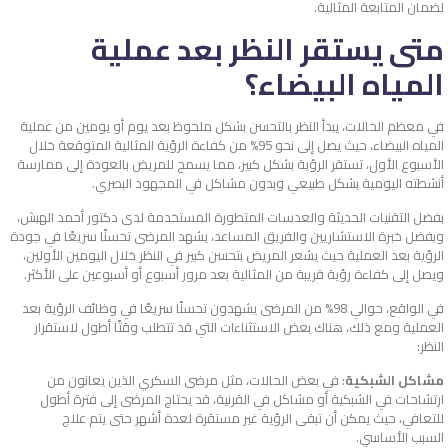
لضمان المتابعة المثالية.
متى يستقر النظر بعد عملية
المياه البيضاء؟
في معظم الحالات، يبدأ النظر بالتحسن بشكل ملحوظ بعد يوم أو يومين من عملية
المياه البيضاء، حيث يصل إلى نحو 95% من كفاءة الرؤية المثالية المتوقعة خلال
الأسبوع الأول، تستقر الرؤية بشكل كبير، مما يسمح للمريض بالعودة إلى ممارسة
أنشطته اليومية بشكل طبيعي وبدون مشاكل في المجهود البصري.
بفضل التقنيات الحديثة والعدسات المتطورة المستخدمة لدى دكتور أحمد الهبش،
وبفضل خبرة الاستشاريين والفريق المساعد، يشهد المرضى تحسنًا سريعًا في جودة
الرؤية بعد العملية حيث يشعر المريض بتحسن كبير في النظر خلال اليومين الأولين،
ويصل إلى كفاءة رؤية قريبة من المثالية بعد مرور أسبوع أو أسبوعين على الأكثر.
في الواقع، حوالي 98% من المرضى يشهدون تحسنًا سريعًا في وظائف الرؤية بعد
العملية ومع ذلك، هناك بعض الاستثناءات التي قد تتطلب وقتًا أطول لاستقرار
النظر:
مشاكل الشبكية
: في بعض الحالات، مثل مرضى السكري الذين يعانون من
ارتشاحات في الشبكية أو مشاكل في القرنية، قد يحتاج المرضى إلى فترة أطول
للتعافي، حيث يمكن أن تبقى الرؤية غير مستقرة لعدة أشهر حتى يتم علاج
السبب الأساسي.