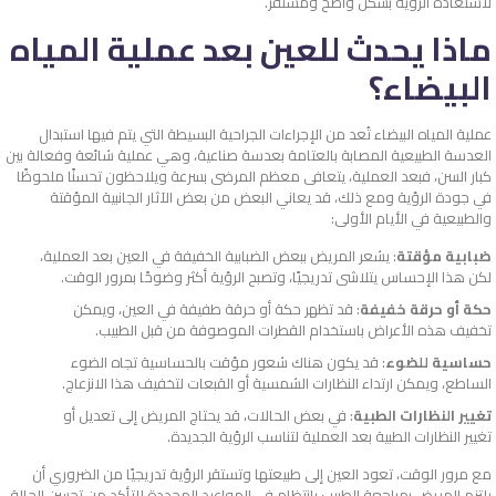
لاستعادة الرؤية بشكل واضح ومستقر.
ماذا يحدث للعين بعد عملية المياه
البيضاء؟
عملية المياه البيضاء تُعد من الإجراءات الجراحية البسيطة التي يتم فيها استبدال
العدسة الطبيعية المصابة بالعتامة بعدسة صناعية، وهي عملية شائعة وفعالة بين
كبار السن، فبعد العملية، يتعافى معظم المرضى بسرعة ويلاحظون تحسنًا ملحوظًا
في جودة الرؤية ومع ذلك، قد يعاني البعض من بعض الآثار الجانبية المؤقتة
والطبيعية في الأيام الأولى:
ضبابية مؤقتة
: يشعر المريض ببعض الضبابية الخفيفة في العين بعد العملية،
لكن هذا الإحساس يتلاشى تدريجيًا، وتصبح الرؤية أكثر وضوحًا بمرور الوقت.
حكة أو حرقة خفيفة
: قد تظهر حكة أو حرقة طفيفة في العين، ويمكن
تخفيف هذه الأعراض باستخدام القطرات الموصوفة من قبل الطبيب.
حساسية للضوء
: قد يكون هناك شعور مؤقت بالحساسية تجاه الضوء
الساطع، ويمكن ارتداء النظارات الشمسية أو القبعات لتخفيف هذا الانزعاج.
تغيير النظارات الطبية
: في بعض الحالات، قد يحتاج المريض إلى تعديل أو
تغيير النظارات الطبية بعد العملية لتناسب الرؤية الجديدة.
مع مرور الوقت، تعود العين إلى طبيعتها وتستقر الرؤية تدريجيًا من الضروري أن
يلتزم المريض بمراجعة الطبيب بانتظام في المواعيد المحددة للتأكد من تحسن الحالة