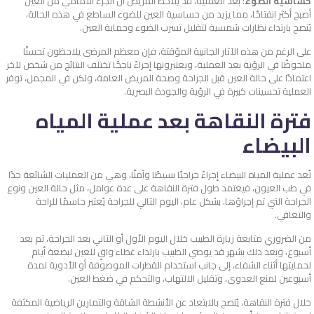
حساسية الضوء
: بعد العملية، قد يلاحظ المريض أن الجزء الأمامي من العين
أصبح أكثر انفتاحًا، مما يزيد من حساسية العين للضوء الساطع في هذه الحالة،
يُنصح بارتداء نظارات شمسية لتقليل تسرب الضوء وحماية العين.
على الرغم من هذه الآثار الجانبية المؤقتة، فإن معظم المرضى يلاحظون تحسنًا
ملحوظًا في الرؤية بعد العملية، ويعتبرونها إجراءً ناجحًا تختلف النتائج من شخص لآخر
اعتمادًا على حالة العين قبل الجراحة وصحة المريض العامة، ولكن في المجمل، توفر
العملية تحسينات كبيرة في الرؤية والجودة البصرية.
فترة النقاهة بعد عملية المياه
البيضاء
تُعد عملية المياه البيضاء إجراءً جراحيًا بسيطًا وآمنًا، وهي من العمليات الشائعة جدًا
في طب العيون، فيعتمد طول فترة النقاهة على عدة عوامل، مثل حالة العين ونوع
الجراحة التي تم إجراؤها. بشكل عام، اليوم التالي للجراحة يُعتبر حاسمًا للراحة
والتعافي.
من الضروري متابعة زيارة الطبيب خلال اليوم الأول أو الثاني بعد الجراحة، ثم بعد
أسبوع، وبعد ذلك بشهر قد يوصي الطبيب بارتداء غطاء واقٍ للعين لبضعة أيام
لحمايتها أثناء الشفاء، إلى جانب استخدام القطرات الموصوفة أو الأدوية لمدة
أسبوعين لمنع العدوى، وتقليل الالتهاب، والتحكم في ضغط العين.
خلال فترة النقاهة، يُنصح بالابتعاد عن الأنشطة الشاقة والتمارين الرياضية المكثفة