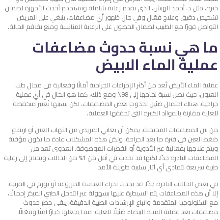
خبرة، مثل د. أحمد الهبش، الذي يقدم رعاية شاملة ويستخدم أحدث الأجهزة لضمان
تشخيص دقيق وعلاج فعّال وفي حال ظهور أي مضاعفات، ينبغي على المريض
التواصل فورًا مع الطبيب لضمان الحصول على الرعاية المناسبة ومنع تفاقم الحالة.
ما هي نسبة حدوث مضاعفات
عملية الماء الابيض​
عملية الماء الأبيض تُعد من أكثر الإجراءات الجراحية أمانًا وفعالية في مجال طب
العيون، حيث تصل نسبة نجاحها إلى 98% ومع ذلك، كما هو الحال في أي عملية
جراحية، هناك احتمال ضئيل لحدوث بعض المضاعفات، لكن نسبتها تُعتبر منخفضة
للغاية مقارنة بالفوائد الكبيرة التي تحققها العملية.
من بين المضاعفات المحتملة، يمكن أن يعاني المريض من التهاب العين أو ارتفاع
ضغط العين في فترة ما بعد الجراحة، ولكن هذه المشكلات عادة ما تكون مؤقتة
ويتم علاجها بفعالية عبر الأدوية أو القطرات الموصوفة. العدوى تعد من
المضاعفات النادرة جدًا، لكنها قد تحدث في أقل من 1% من الحالات وتحتاج إلى رعاية
طبية سريعة لتفادي أي آثار سلبية طويلة الأمد.
في بعض الحالات النادرة جدًا، قد يحدث تحرك العدسة المزروعة أو تورم في القرنية،
إلا أن هذه المضاعفات يتم السيطرة عليها بسهولة عبر التدخل الطبي المبكر إجمالًا،
مع التكنولوجيا المتقدمة واتباع الإرشادات الطبية الدقيقة، يبقى خطر حدوث
مضاعفات بعد عملية المياه البيضاء ضئيلًا للغاية، مما يجعلها خيارًا آمنًا وفعّالًا