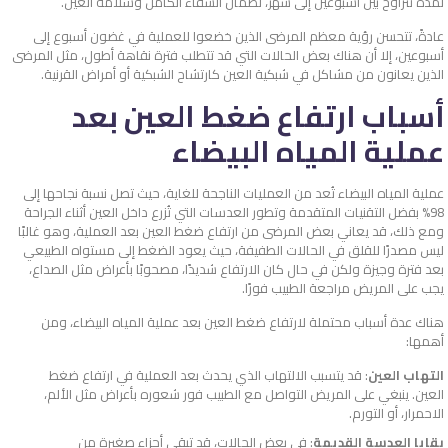
لمدة تتراوح بين أسبوعين إلى شهر، لضمان الشفاء الكامل وسلامة العين.
عادةً، تتحسن رؤية معظم المرضى الذين خضعوا للعملية في غضون أسبوع إلى
أسبوعين، إلا أن هناك بعض الحالات التي قد تتطلب فترة نقاهة أطول، مثل المرضى
الذين يعانون من مشاكل في شبكية العين كارتشاح الشبكية أو أمراض القرنية.
أسباب ارتفاع ضغط العين بعد
عملية المياه البيضاء
عملية المياه البيضاء تُعد من العمليات الناجحة للغاية، حيث تصل نسبة نجاحها إلى
98% بفضل التقنيات المتقدمة وتطور العدسات التي تُزرع داخل العين أثناء الجراحة
ومع ذلك، قد يعاني بعض المرضى من ارتفاع ضغط العين بعد العملية، وهو غالبًا
ليس مصدرًا للقلق في الحالات الطفيفة، حيث يعود الضغط إلى مستواه الطبيعي
بعد فترة وجيزة ولكن في حال كان الارتفاع شديدًا، مصحوبًا بأعراض مثل الصداع،
يجب على المريض مراجعة الطبيب فورًا.
هناك عدة أسباب محتملة لارتفاع ضغط العين بعد عملية المياه البيضاء، ومن
أهمها:
التهاب العين
: قد يتسبب الالتهاب الذي يحدث بعد العملية في ارتفاع ضغط
العين. ينبغي على المريض التواصل مع الطبيب فور شعوره بأعراض مثل الألم،
الاحمرار، أو التورم.
بقايا العدسة القديمة
: في بعض الحالات، قد تبقى أجزاء صغيرة من