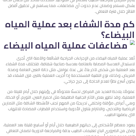
بشكل مستمر وضمان عدم حدوث أي مضاعفات، مما يساهم في تحقيق أفضل
النتائج خلال فترة التعافي.
كم مدة الشفاء بعد عملية المياه
البيضاء؟
تُعد عملية المياه البيضاء من الإجراءات الجراحية الشائعة والآمنة التي تُجرى
لاستبدال العدسة المصابة بالعتامة بعدسة صناعية شفافة، فتختلف مدة الشفاء
بعد العملية من شخص لآخر بناءً على عدة عوامل، مثل حالة العين العامة وصحة
المريض، وكذلك نوع التقنية المستخدمة إذا أُجريت العملية بالليزر، فإن الشفاء قد
يكون أسرع نظرًا لعدم الحاجة إلى جرح جراحي.
عمومًا، يلاحظ العديد من المرضى تحسنًا ملحوظًا في رؤيتهم خلال أيام قليلة من
العملية، وقد تظهر بعض الآثار الجانبية الطفيفة مثل احمرار العين، التورم، أو الحكة،
وهي أعراض مؤقتة وتختفي تدريجيًا من المهم تجنب الأنشطة الشاقة مثل التمارين
الرياضية والتدخين، والالتزام بتناول الأدوية واستخدام القطرات المضادة للالتهاب
التي يصفها الطبيب.
يعود معظم الأشخاص إلى حياتهم الطبيعية خلال أيام أو أسابيع قليلة بعد العملية،
ولكن من الضروري اتباع تعليمات الطبيب بدقة والمراجعة الدورية لضمان التعافي