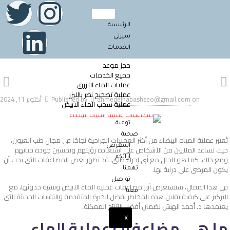
الرئيسية
سيرتي
الخدمات
حجز موعد
جميع الخدمات
عمليات الماء الازرق
عملية تصحيح نظر بالليزر
on
ahmedelhabashseo@gmail.com
Published by
أكتوبر 11, 2024
عملية سحب الماء الابيض
توعية
صحية
تُعتبر عملية المياه البيضاء من أكثر العمليات الجراحية نجاحًا في مجال طب العيون،
المعرض
حيث تساعد الملايين من الأشخاص على استعادة رؤيتهم وتحسين جودة حياتهم
ومع ذلك، كما هو الحال مع أي إجراء طبي، قد تظهر بعض المضاعفات التي يجب أن
آرائكم
يكون المرضى على دراية بها.
تهمنا
تواصل
في هذا المقال، سنستعرض أبرز مضاعفات عملية الماء الابيض​ ونسبة حدوثها، مع
معنا
التركيز على كيفية تقليل هذه المخاطر بفضل الخبرة المتقدمة والتقنيات الحديثة التي
يعتمدها د. أحمد الهبش لضمان أفضل النتائج الممكنة.
X
ما هي مضاعفات عملية الماء