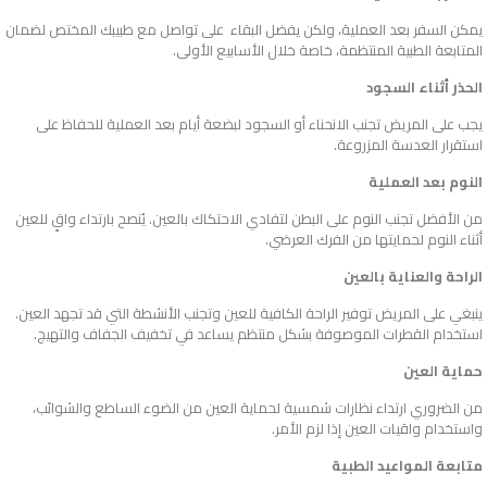
يمكن السفر بعد العملية، ولكن يفضل البقاء على تواصل مع طبيبك المختص لضمان
المتابعة الطبية المنتظمة، خاصة خلال الأسابيع الأولى.
الحذر أثناء السجود
يجب على المريض تجنب الانحناء أو السجود لبضعة أيام بعد العملية للحفاظ على
استقرار العدسة المزروعة.
النوم بعد العملية
من الأفضل تجنب النوم على البطن لتفادي الاحتكاك بالعين. يُنصح بارتداء واقٍ للعين
أثناء النوم لحمايتها من الفرك العرضي.
الراحة والعناية بالعين
ينبغي على المريض توفير الراحة الكافية للعين وتجنب الأنشطة التي قد تجهد العين.
استخدام القطرات الموصوفة بشكل منتظم يساعد في تخفيف الجفاف والتهيج.
حماية العين
من الضروري ارتداء نظارات شمسية لحماية العين من الضوء الساطع والشوائب،
واستخدام واقيات العين إذا لزم الأمر.
متابعة المواعيد الطبية