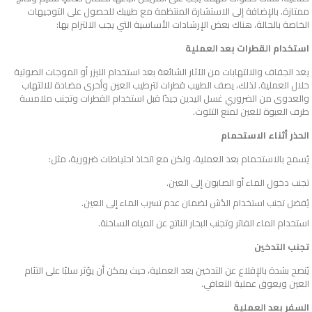
ممتازة. بالإضافة إلى الاستشارة المنتظمة مع طبيبك للحصول على التوجيهات
الخاصة بالحالة، هناك بعض الإرشادات الأساسية التي يجب الالتزام بها:
استخدام القطرات بعد العملية
يعد الجفاف والالتهابات من الآثار الشائعة بعد استخدام الليزر أو الموجات الصوتية
خلال العملية. لذلك، يصف الطبيب قطرات لترطيب العين وأخرى مضادة للالتهاب
والعدوى من الضروري غسل اليدين جيدًا قبل استخدام القطرات وتجنب ملامسة
طرف العبوة للعين لمنع التلوث.
الحذر أثناء الاستحمام
يُسمح بالاستحمام بعد العملية، ولكن مع اتخاذ احتياطات ضرورية، مثل:
تجنب دخول الماء أو الصابون إلى العين.
يُفضل تجنب استخدام الدُش لضمان عدم تسرب الماء إلى العين.
استخدام الماء الفاتر وتجنب البخار الناتج عن المياه الساخنة.
تجنب التدخين
يُنصح بشدة بالإقلاع عن التدخين بعد العملية، حيث يمكن أن يؤثر سلبًا على التئام
العين ويعوق عملية التعافي.
السفر بعد العملية