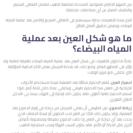
من المهم الالتزام بالمواعيد المحددة لمتابعة الطبيب لضمان التعافي السليم
والكشف المبكر عن أي مضاعفات محتملة.
اتباع هذه التعليمات بدقة سيساهم في التعافي السريع والآمن بعد عملية المياه
البيضاء، ويضمن تحقيق أفضل النتائج.
ما هو شكل العين بعد عملية
المياه البيضاء؟
عادةً ما تكون التغييرات في شكل العين بعد عملية المياه البيضاء طفيفة للغاية ولا
تؤثر على المظهر العام. ومع ذلك، قد يلاحظ المريض بعض الآثار الجانبية المؤقتة
التي تختفي مع مرور الوقت:
احمرار العين
: يُعتبر الاحمرار شائعًا بعد العملية نتيجة لاستخدام الأدوات
الجراحية في العين هذا الاحمرار طبيعي ويختفي عادة خلال ثلاثة أيام، فإذا
استمر الاحمرار لفترة أطول، فقد يكون ذلك إشارة إلى التهاب يستدعي التدخل
الطبي الفوري.
زيادة الدموع
: من الطبيعي أن يعاني المريض من زيادة في إفراز الدموع بعد
العملية، وقد يكون ذلك ناتجًا عن الغرز تحت الجفون أو نتيجة الجفاف الذي
يحدث بعد أي جراحة في العين إذا كانت الدموع مفرطة ومصحوبة بأعراض
أخرى مثل الحكة أو الألم، فقد يكون السبب التهابًا ويجب استشارة الطبيب.