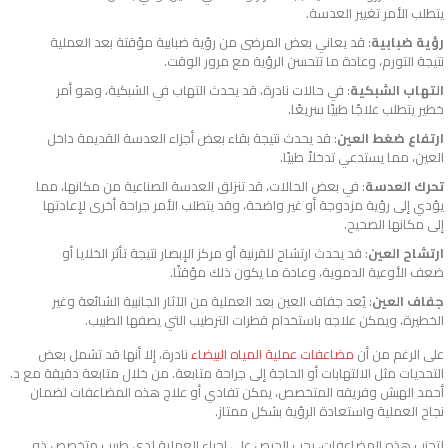
يتطلب الأمر تغيير العدسة.
رؤية ضبابية
: قد يعاني بعض المرضى من رؤية ضبابية مؤقتة بعد العملية
نتيجة التورم، وعادة ما تتحسن الرؤية مع مرور الوقت.
التهاب الشبكية
: في حالات نادرة، قد يحدث التهاب في الشبكية، وهو أمر
خطير يتطلب علاجًا طبيًا سريعًا.
ارتفاع ضغط العين
: قد يحدث نتيجة بقاء بعض أجزاء العدسة القديمة داخل
العين، مما يستدعي تدخلاً طبيًا.
تحرك العدسة
: في بعض الحالات، قد تنزلق العدسة الصناعية من مكانها، مما
يؤدي إلى رؤية مزدوجة أو غير واضحة، وقد يتطلب الأمر جراحة أخرى لإعادتها
إلى مكانها الصحيح.
ارتشاح العين
: قد يحدث ارتشاح للقرنية أو مركز الإبصار نتيجة تأثر الخلايا أو
ضعف الأوعية الدموية، وعادة ما يكون ذلك مؤقتًا.
جفاف العين
: يُعد جفاف العين بعد العملية من الآثار الجانبية الشائعة وغير
الخطيرة، ويمكن علاجه باستخدام قطرات الترطيب التي يصفها الطبيب.
على الرغم من أن
مضاعفات عملية المياه البيضاء
نادرة، إلا أنها قد تشمل بعض
التحديات مثل الالتهابات أو الحاجة إلى جراحة متابعة. من خلال متابعة دقيقة مع د.
أحمد الهبش وفريقه المتخصص، يمكن تفادي أو علاج هذه المضاعفات لضمان
نجاح العملية واستعادة الرؤية بشكل ممتاز.
لتجنب هذه المضاعفات، يجب الحرص على إجراء العملية لدى طبيب متخصص ذو