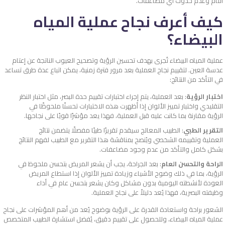
التام وعدم حدوث أي مضاعفات.
كيف أعرف نجاح عملية المياه
البيضاء؟
عملية المياه البيضاء تُجرى بهدف تحسين الرؤية وتصحيح العيوب الناتجة عن إعتام
عدسة العين. لتقييم نجاح العملية بعد مرور فترة زمنية، يمكن اتباع عدة طرق تساعد
في التأكد من النتائج:
اختبار الرؤية
: بعد العملية، يتم إجراء اختبارات تقييم حدة البصر، مثل اختبار النظر
التقليدي واختبار تمييز الألوان إذا أظهرت هذه الاختبارات تحسنًا ملحوظًا في
الرؤية مقارنة بما كانت عليه قبل العملية، فهذا يعد مؤشرًا قويًا على نجاحها.
التقرير الطبي
: الطبيب المعالج سيقدم تقريرًا طبيًا مفصلًا يتضمن نتائج
العملية وتقييمه الشخصي ويُنصح بمناقشة هذا التقرير مع الطبيب لفهم النتائج
بشكل كامل والتأكد من عدم وجود مضاعفات.
الراحة والتحسن العام
: بعد الجراحة، يجب أن يشعر المريض بتحسن ملحوظ في
الرؤية، بما في ذلك وضوح الأشياء وزيادة تمييز الألوان إذا استطاع المريض
العودة لأنشطته اليومية بدون مشاكل وكان يشعر بتحسن عام في أداء
وظيفته البصرية، فهذا يُعد دليلاً على نجاح العملية.
الشعور براحة واستعادة القدرة على الرؤية بوضوح يُعد من أهم المؤشرات على نجاح
عملية المياه البيضاء، وللحصول على تقييم دقيق، يُفضل استشارة الطبيب المتخصص