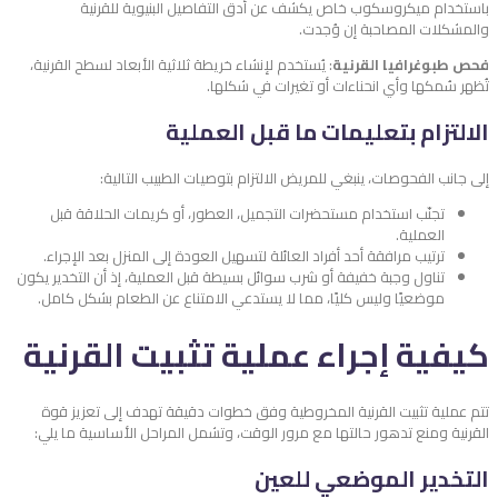
باستخدام ميكروسكوب خاص يكشف عن أدق التفاصيل البنيوية للقرنية
والمشكلات المصاحبة إن وُجدت.
فحص طبوغرافيا القرنية
: يُستخدم لإنشاء خريطة ثلاثية الأبعاد لسطح القرنية،
تُظهر سُمكها وأي انحناءات أو تغيرات في شكلها.
الالتزام بتعليمات ما قبل العملية
إلى جانب الفحوصات، ينبغي للمريض الالتزام بتوصيات الطبيب التالية:
تجنّب استخدام مستحضرات التجميل، العطور، أو كريمات الحلاقة قبل
العملية.
ترتيب مرافقة أحد أفراد العائلة لتسهيل العودة إلى المنزل بعد الإجراء.
تناول وجبة خفيفة أو شرب سوائل بسيطة قبل العملية، إذ أن التخدير يكون
موضعيًا وليس كليًا، مما لا يستدعي الامتناع عن الطعام بشكل كامل.
كيفية إجراء عملية تثبيت القرنية
تتم عملية تثبيت القرنية المخروطية وفق خطوات دقيقة تهدف إلى تعزيز قوة
القرنية ومنع تدهور حالتها مع مرور الوقت، وتشمل المراحل الأساسية ما يلي:
التخدير الموضعي للعين