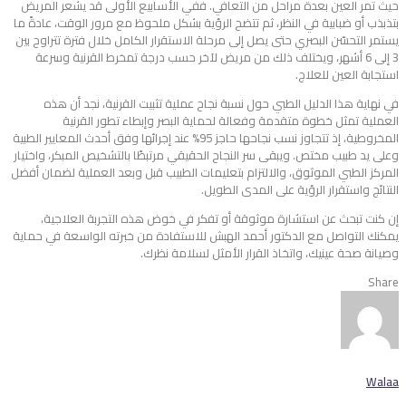
حيث تمر العين بعدة مراحل من التعافي. ففي الأسابيع الأولى قد يشعر المريض
بتذبذب أو ضبابية في النظر، ثم تتضح الرؤية بشكل ملحوظ مع مرور الوقت، عادةً ما
يستمر التحسّن البصري حتى يصل إلى مرحلة الاستقرار الكامل خلال فترة تتراوح بين
3 إلى 6 أشهر، ويختلف ذلك من مريض لآخر حسب درجة تمخرط القرنية وسرعة
استجابة العين للعلاج.
في نهاية هذا الدليل الطبي حول نسبة نجاح عملية تثبيت القرنية، نجد أن هذه
العملية تمثل خطوة متقدمة وفعالة لحماية البصر وإبطاء تطور القرنية
المخروطية، إذ تتجاوز نسب نجاحها حاجز 95% عند إجرائها وفق أحدث المعايير الطبية
وعلى يد طبيب مختص. ويبقى سر النجاح الحقيقي مرتبطًا بالتشخيص المبكر، واختيار
المركز الطبي الموثوق، والالتزام بتعليمات الطبيب قبل وبعد العملية لضمان أفضل
النتائج واستقرار الرؤية على المدى الطويل.
إن كنت تبحث عن استشارة موثوقة أو تفكر في خوض هذه التجربة العلاجية،
يمكنك التواصل مع الدكتور أحمد الهبش للاستفادة من خبرته الواسعة في حماية
وصيانة صحة عينيك، واتخاذ القرار الأمثل لسلامة نظرك.
Share
Walaa