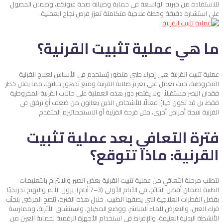
للاستفادة من خبرته الواسعة في حماية وصيانة صحة عيونكم، وضمان الحصول
على استشارة دقيقة وخطة علاجية متكاملة تعزز فرص نجاح العملية.
ما هي عملية تثبيت القرنية؟
عملية تثبيت القرنية هي إجراء طبي متطور يُستخدم في الأساس لعلاج القرنية
المخروطية، حيث تعمل على تعزيز صلابة القرنية ومنع تدهور حالتها، مما يقلل خطر
فقدان البصر مستقبلاً. ولا يقتصر دور هذه العملية على حالات القرنية المخروطية
فقط، بل قد تكون خيارًا فعالًا للأشخاص الذين يعانون من ضعف أو ترقق في
القرنية نتيجة أمراض أخرى، مثل قرحة القرنية أو الاستجماتيزم المتقدم.
فترة التعافي بعد عملية تثبيت
القرنية: ماذا تتوقع؟
تتطلب مرحلة التعافي من عملية تثبيت القرنية بعض الصبر والالتزام بالتعليمات
الطبية لضمان أفضل النتائج. في الأيام الأولى (3–7 أيام)، يزول الألم والتهيج تدريجيًا
بفضل القطرات العلاجية التي يصفها الطبيب. خلال هذه الفترة، يُنصح المرضى بتجنّب
فرك العين، والتعرض للماء المباشر، ووضع المكياج، واستنشاق الأتربة، وممارسة
الأنشطة البدنية العنيفة، والإفراط في استخدام الأجهزة الرقمية لحماية العين من