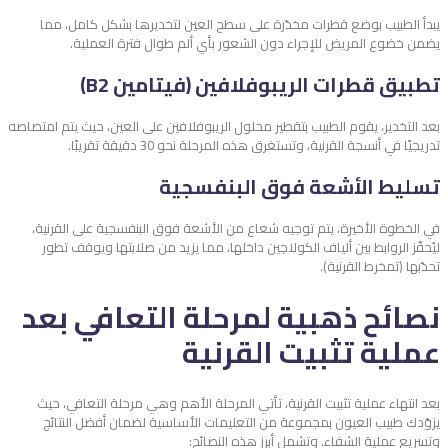
يبدأ الطبيب بوضع قطرات مخدّرة على سطح العين لتخديرها بشكل كامل، مما
يضمن خضوع المريض للإجراء دون الشعور بأي ألم طوال فترة العملية.
تطبيق قطرات الريبوفلافين (فيتامين B2)
بعد التخدير، يقوم الطبيب بتقطير محلول الريبوفلافين على العين، حيث يتم امتصاصه
تدريجيًا في أنسجة القرنية، وتستغرق هذه المرحلة نحو 30 دقيقة تقريبًا.
تسليط الأشعة فوق البنفسجية
في الخطوة الأخيرة، يتم توجيه شعاع من الأشعة فوق البنفسجية على القرنية،
ليُحفّز الروابط بين ألياف الكولاجين داخلها، مما يزيد من صلابتها ويوقف تطور
تحدّبها (تمخرط القرنية).
نصائح ذهبية لمرحلة التعافي بعد
عملية تثبيت القرنية
بعد انتهاء عملية تثبيت القرنية، تأتي المرحلة الأهم وهي مرحلة التعافي، حيث
يزوّدك طبيب العيون بمجموعة من التعليمات الأساسية لضمان أفضل النتائج
وتسريع عملية الشفاء. وتشمل أبرز هذه النصائح: