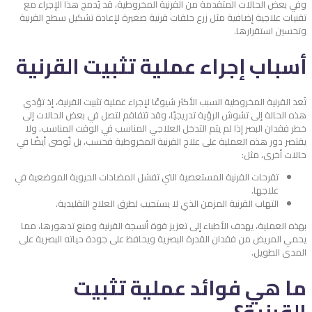
وفي بعض الحالات المتقدمة من القرنية المخروطية، قد يُدمج هذا الإجراء مع
تقنيات علاجية إضافية مثل زرع حلقات قرنية صغيرة لإعادة تشكيل سطح القرنية
وتحسين استقرارها.
أسباب إجراء عملية تثبيت القرنية
تُعد القرنية المخروطية السبب الأكثر شيوعًا لإجراء عملية تثبيت القرنية، إذ تؤدي
هذه الحالة إلى تشوش الرؤية تدريجيًا، وقد تتفاقم لتصل في بعض الحالات إلى
خطر فقدان البصر إذا لم يتم التدخل العلاجي المناسب في الوقت المناسب.
ولا
يقتصر دور هذه العملية على علاج القرنية المخروطية فحسب، بل تُوصى أيضًا في
حالات أخرى، مثل:
تقرحات القرنية المستعصية التي تفشل المضادات الحيوية الموضعية في
علاجها.
التهاب القرنية المزمن الذي لا يستجيب لطرق العلاج التقليدية.
بهذه العملية، يهدف الأطباء إلى تعزيز قوة أنسجة القرنية ومنع تدهورها، مما
يحمي المريض من فقدان القدرة البصرية ويحافظ على جودة حياته البصرية على
المدى الطويل.
ما هي فوائد عملية تثبيت