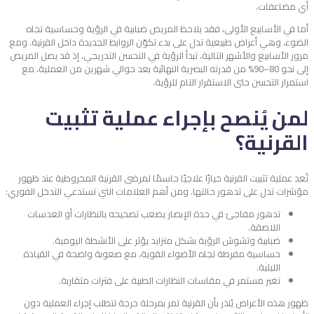
أي مضاعفات.
أما في الأسابيع الأولى، فقد يلاحظ المريض ضبابية في الرؤية وحساسية تجاه
الضوء، وهي أعراض طبيعية تدل على بدء تكوّن الروابط الجديدة داخل القرنية.
ومع
مرور الأسابيع والأشهر التالية، تبدأ الرؤية في التحسن التدريجي، إذ قد يصل المريض
إلى نحو 80–90% من قدرته البصرية النهائية بعد حوالي شهرين من العملية، مع
استمرار التحسن حتى الاستقرار التام للرؤية.
لمن يُنصح بإجراء عملية تثبيت
القرنية؟
تُعد عملية تثبيت القرنية خيارًا علاجيًا حاسمًا لمرضى القرنية المخروطية عند ظهور
مؤشرات تدل على تدهور حالتها. ومن أهم العلامات التي تستدعي التدخل الفوري:
تدهور مفاجئ في حدة الإبصار يصعب تصحيحه بالنظارات أو العدسات
اللاصقة.
ضبابية وتشوش الرؤية بشكل متزايد يؤثر على الأنشطة اليومية.
حساسية مفرطة تجاه الأضواء القوية، مع صعوبة واضحة في القيادة
الليلية.
تغير مستمر في مقاسات النظارات الطبية على فترات متقاربة.
ظهور هذه الأعراض يُنذر بأن القرنية تمر بمرحلة حرجة تتطلب إجراء العملية دون