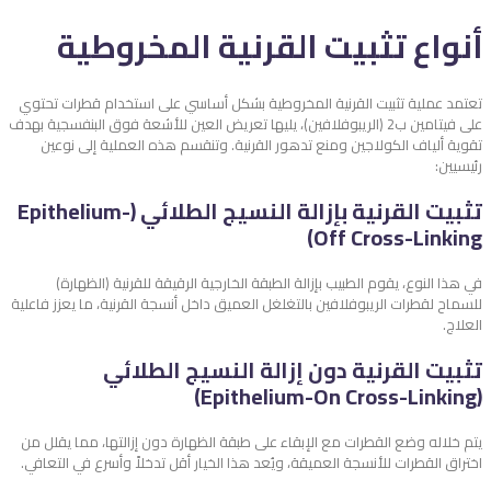
أنواع تثبيت القرنية المخروطية
تعتمد عملية تثبيت القرنية المخروطية بشكل أساسي على استخدام قطرات تحتوي
على فيتامين ب2 (الريبوفلافين)، يليها تعريض العين للأشعة فوق البنفسجية بهدف
تقوية ألياف الكولاجين ومنع تدهور القرنية. وتنقسم هذه العملية إلى نوعين
رئيسيين:
تثبيت القرنية بإزالة النسيج الطلائي (Epithelium-
Off Cross-Linking)
في هذا النوع، يقوم الطبيب بإزالة الطبقة الخارجية الرقيقة للقرنية (الظهارة)
للسماح لقطرات الريبوفلافين بالتغلغل العميق داخل أنسجة القرنية، ما يعزز فاعلية
العلاج.
تثبيت القرنية دون إزالة النسيج الطلائي
(Epithelium-On Cross-Linking)
يتم خلاله وضع القطرات مع الإبقاء على طبقة الظهارة دون إزالتها، مما يقلل من
اختراق القطرات للأنسجة العميقة، ويُعد هذا الخيار أقل تدخلاً وأسرع في التعافي.