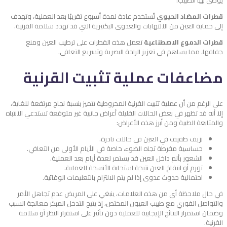
يوصي بها الطبيب:
قطرات المضاد الحيوي
تُستخدم عادة لمدة أسبوع تقريبًا بعد العملية، وتهدف
إلى حماية العين من الالتهابات والعدوى البكتيرية التي قد تهدد سلامة القرنية.
قطرات الدموع الاصطناعية
تعمل هذه القطرات على ترطيب العين ومنع
جفافها، مما يساهم في تعزيز الراحة البصرية وتسريع التعافي.
مضاعفات عملية تثبيت القرنية
على الرغم من أن عملية تثبيت القرنية المخروطية تتميز بنسبة نجاح مرتفعة للغاية،
إلا أنه قد تظهر في بعض الحالات القليلة أعراض جانبية غير متوقعة تستدعي الانتباه
والمتابعة الطبية ومن أبرز هذه الأعراض:
نزيف طفيف في العين في حالات نادرة.
حساسية مفرطة تجاه الضوء، خاصة في الأيام الأولى من التعافي.
الشعور بألم داخل العين قد يستمر لعدة أيام بعد العملية.
تورم أو انتفاخ العين نتيجة استجابة الأنسجة للعملية.
احتمالية حدوث عدوى إذا لم يتم الالتزام بالتعليمات الوقائية.
في حال ملاحظة أي من هذه العلامات، ينبغي على المريض عدم تجاهل الأمر
والتواصل الفوري مع طبيب العيون المختص، إذ يتيح التدخل المبكر معالجة السبب
وضمان استمرار النتائج الإيجابية للعملية دون تأثير على استقرار النظر أو سلامة
القرنية.