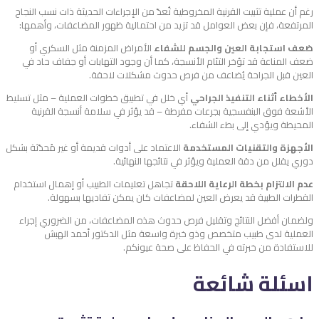
رغم أن عملية تثبيت القرنية المخروطية تُعدّ من الإجراءات الحديثة ذات نسب النجاح
المرتفعة، فإن بعض العوامل قد تزيد من احتمالية ظهور المضاعفات، وأهمها:
ضعف استجابة العين والجسم للشفاء
الأمراض المزمنة مثل السكري أو
ضعف المناعة قد تؤخر التئام الأنسجة، كما أن وجود التهابات أو جفاف حاد في
العين قبل الجراحة يُضاعف من فرص حدوث مشكلات لاحقة.
الأخطاء أثناء التنفيذ الجراحي
أي خلل في تطبيق خطوات العملية – مثل تسليط
الأشعة فوق البنفسجية بجرعات مفرطة – قد يؤثر في سلامة أنسجة القرنية
المحيطة ويؤدي إلى بطء الشفاء.
الأجهزة والتقنيات المستخدمة
الاعتماد على أدوات قديمة أو غير مُحدّثة بشكل
دوري يقلل من دقة العملية ويؤثر في نتائجها النهائية.
عدم الالتزام بخطة الرعاية اللاحقة
تجاهل تعليمات الطبيب أو إهمال استخدام
القطرات الطبية قد يعرض العين لمضاعفات كان يمكن تفاديها بسهولة.
ولضمان أفضل النتائج وتقليل فرص حدوث هذه المضاعفات، من الضروري إجراء
العملية لدى طبيب متخصص وذو خبرة واسعة مثل الدكتور أحمد الهبش
للاستفادة من خبرته في الحفاظ على صحة عيونكم.
اسئلة شائعة