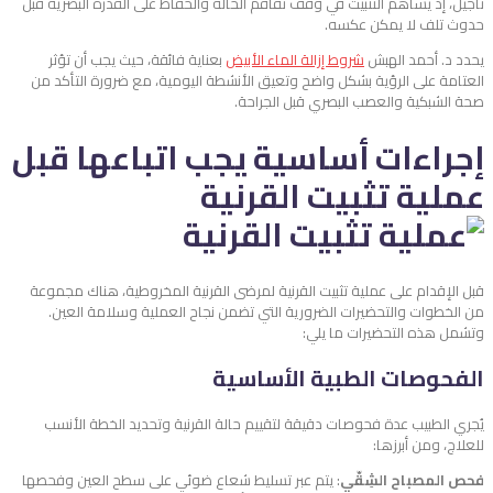
تأجيل، إذ يساهم التثبيت في وقف تفاقم الحالة والحفاظ على القدرة البصرية قبل
حدوث تلف لا يمكن عكسه.
يحدد د. أحمد الهبش
شروط إزالة الماء الأبيض
بعناية فائقة، حيث يجب أن تؤثر
العتامة على الرؤية بشكل واضح وتعيق الأنشطة اليومية، مع ضرورة التأكد من
صحة الشبكية والعصب البصري قبل الجراحة.
إجراءات أساسية يجب اتباعها قبل
عملية تثبيت القرنية
قبل الإقدام على عملية تثبيت القرنية لمرضى القرنية المخروطية، هناك مجموعة
من الخطوات والتحضيرات الضرورية التي تضمن نجاح العملية وسلامة العين.
وتشمل هذه التحضيرات ما يلي:
الفحوصات الطبية الأساسية
يُجري الطبيب عدة فحوصات دقيقة لتقييم حالة القرنية وتحديد الخطة الأنسب
للعلاج، ومن أبرزها:
فحص المصباح الشِقّي
: يتم عبر تسليط شعاع ضوئي على سطح العين وفحصها