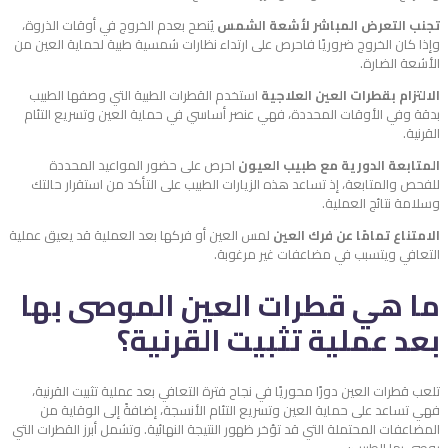
تجنب التعرض المباشر لأشعة الشمس
يُنصح بعدم الخروج في أوقات الذروة،
وإذا كان الخروج ضروريًا فاحرص على ارتداء نظارات شمسية طبية لحماية العين من
الأشعة الضارة.
الالتزام بقطرات العين العلاجية
استخدم القطرات الطبية التي وصفها الطبيب
بدقة وفي الأوقات المحددة، فهي عنصر أساسي في حماية العين وتسريع التئام
القرنية.
المتابعة الدورية مع طبيب العيون
احرص على حضور المواعيد المحددة
للفحص والمتابعة، إذ تساعد هذه الزيارات الطبيب على التأكد من استقرار حالتك
وسلامة نتائج العملية.
الامتناع تمامًا عن فرك العين
لمس العين أو فركها بعد العملية قد يعيق عملية
التعافي ويتسبب في مضاعفات غير مرغوبة.
ما هي قطرات العين الموصى بها
بعد عملية تثبيت القرنية؟
تلعب قطرات العين دورًا محوريًا في نجاح فترة التعافي بعد عملية تثبيت القرنية،
فهي تساعد على حماية العين وتسريع التئام الأنسجة، إضافةً إلى الوقاية من
المضاعفات المحتملة التي قد تؤخر ظهور النتيجة النهائية. وتشمل أبرز القطرات التي