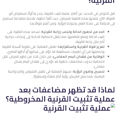
القرنية؟
قبل الخوض في الحديث عن أضرار عملية تثبيت القرنية، يجدر بنا أولًا استعراض أبرز
الفوائد التي تمنحها هذه التقنية للمرضى، حيث تُعَدّ خطوة علاجية متقدمة تساهم
في الحفاظ على صحة العين وجودة الرؤية. ومن أهم فوائدها:
الحد من تدهور الحالة وتجنب زراعة القرنية
: تساعد هذه التقنية على
تثبيت الحالة ومنع تفاقمها، مما يقلل احتمالية الحاجة إلى إجراءات جراحية
أكبر مثل زراعة القرنية.
تعزيز قوة القرنية واستقرارها
: تعمل العملية على تقوية أنسجة القرنية
وحمايتها من أي تغييرات مستقبلية قد تؤثر على شكلها أو أدائها البصري.
الوقاية من فقدان البصر المفاجئ
: من خلال الحد من تطور المرض، تقل
احتمالية حدوث مضاعفات خطيرة قد تؤدي إلى فقدان البصر بشكل
مفاجئ.
تحسين وضوح الرؤية
: تسهم العملية في تقليل التشوش والازدواجية
البصرية، مما يمنح المريض رؤية أكثر صفاءً واستقرارًا.
لماذا قد تظهر مضاعفات بعد
عملية تثبيت القرنية المخروطية؟