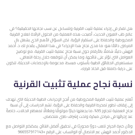
هل تفكر في إجراء عملية تثبيت القرنية وتتساءل عن نسب نجاحها الحقيقية؟ في
عالم طب العيون الحديث، أصبحت هذه العملية من الحلول الرائدة لعلاج القرنية
المخروطية والحفاظ على استقرار الرؤية. لكن السؤال الأهم الذي يشغل بال
المرضى دائمًا هو: ما مدى نجاح هذا الإجراء؟
في هذا المقال، يقدم لك د. أحمد
الهبش دليلًا شاملًا بالأرقام حول نسبة نجاح عملية تثبيت القرنية، مع توضيح
العوامل التي تؤثر على نتائجها، وما يمكن أن تتوقعه خلال رحلة التعافي.
سنستعرض الحقائق الطبية بأسلوب مبسط، مدعومة بالإحصاءات الحديثة، لتكون
على دراية كاملة قبل اتخاذ قرارك.
نسبة نجاح عملية تثبيت القرنية
تُعتبر عملية تثبيت القرنية المخروطية من أنجح الإجراءات الطبية الحديثة التي تهدف
إلى إيقاف تطور تمخرط القرنية والحفاظ على الرؤية. تشير الدراسات إلى أن نسبة
نجاح العملية تتجاوز 95%، ما يجعلها خيارًا موثوقًا وفعّالًا لمعظم الحالات، خاصةً
عند إجرائها في مراحل مبكرة وتحت إشراف طبي متخصص.
ولأن خبرة الجراح تلعب دورًا محوريًا في تحقيق أفضل النتائج، يمكنكم التواصل مع
الدكتور أحمد الهبش عبر الاتصال أو الواتساب على الرقم +966557917143