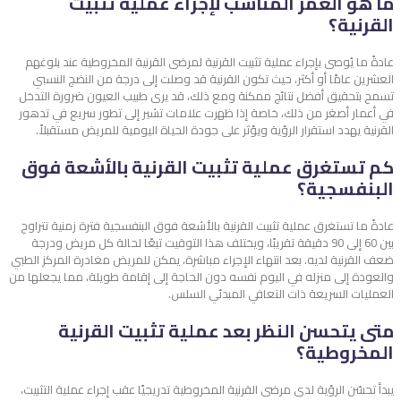
ما هو العمر المناسب لإجراء عملية تثبيت
القرنية؟
عادةً ما يُوصى بإجراء عملية تثبيت القرنية لمرضى القرنية المخروطية عند بلوغهم
العشرين عامًا أو أكثر، حيث تكون القرنية قد وصلت إلى درجة من النضج النسبي
تسمح بتحقيق أفضل نتائج ممكنة ومع ذلك، قد يرى طبيب العيون ضرورة التدخل
في أعمار أصغر من ذلك، خاصة إذا ظهرت علامات تشير إلى تطور سريع في تدهور
القرنية يهدد استقرار الرؤية ويؤثر على جودة الحياة اليومية للمريض مستقبلاً.
كم تستغرق عملية تثبيت القرنية بالأشعة فوق
البنفسجية؟
عادةً ما تستغرق عملية تثبيت القرنية بالأشعة فوق البنفسجية فترة زمنية تتراوح
بين 60 إلى 90 دقيقة تقريبًا، ويختلف هذا التوقيت تبعًا لحالة كل مريض ودرجة
ضعف القرنية لديه. بعد انتهاء الإجراء مباشرة، يمكن للمريض مغادرة المركز الطبي
والعودة إلى منزله في اليوم نفسه دون الحاجة إلى إقامة طويلة، مما يجعلها من
العمليات السريعة ذات التعافي المبدئي السلس.
متى يتحسن النظر بعد عملية تثبيت القرنية
المخروطية؟
يبدأ تحسّن الرؤية لدى مرضى القرنية المخروطية تدريجيًا عقب إجراء عملية التثبيت،