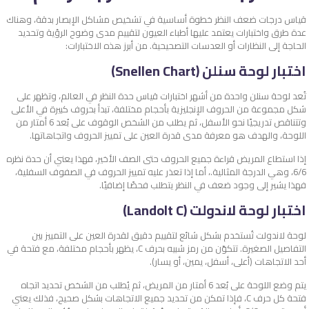
قياس درجات ضعف النظر خطوة أساسية في تشخيص مشاكل الإبصار بدقة، وهناك
عدة طرق واختبارات يعتمد عليها أطباء العيون لتقييم مدى وضوح الرؤية وتحديد
الحاجة إلى النظارات أو العدسات التصحيحية. من أبرز هذه الاختبارات:
اختبار لوحة سنلن (Snellen Chart)
تُعد لوحة سنلن واحدة من أشهر اختبارات قياس حدة النظر في العالم، وتظهر على
شكل مجموعة من الحروف الإنجليزية بأحجام مختلفة، تبدأ بحروف كبيرة في الأعلى
وتتناقص تدريجيًا نحو الأسفل، ثم ي
طلب من الشخص الوقوف على بُعد 6 أمتار من
اللوحة، والهدف هو معرفة مدى قدرة العين على تمييز الحروف واتجاهاتها.
إذا استطاع المريض قراءة جميع الحروف حتى الصف الأخير، فهذا يعني أن حدة نظره
6/6، وهي الدرجة المثالية.، أ
ما إذا تعذر عليه تمييز الحروف في الصفوف السفلية،
فهذا يشير إلى وجود ضعف في النظر يتطلب فحصًا إضافيًا.
اختبار لوحة لاندولت (Landolt C)
لوحة لاندولت تُستخدم بشكل شائع لتقييم دقيق لقدرة العين على التمييز بين
التفاصيل الصغيرة. تتكوّن من رمز شبيه بحرف C، يظهر بأحجام مختلفة، مع فتحة في
أحد الاتجاهات (أعلى، أسفل، يمين، أو يسار).
يتم وضع اللوحة على بُعد 6 أمتار من المريض، ثم
يُطلب من الشخص تحديد اتجاه
فتحة كل حرف C، فإذا تمكن من تحديد جميع الاتجاهات بشكل صحيح، فذلك يعني