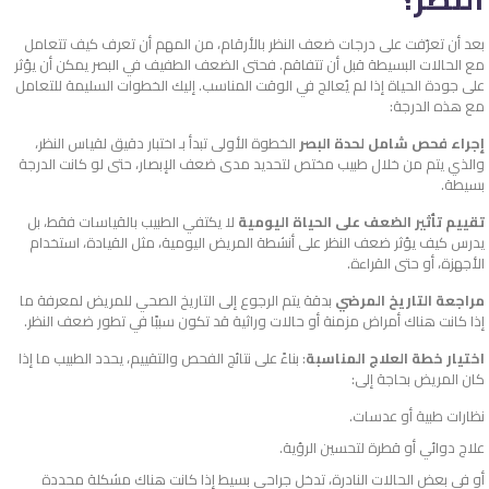
بعد أن تعرّفت على درجات ضعف النظر بالأرقام، من المهم أن تعرف كيف تتعامل
مع الحالات البسيطة قبل أن تتفاقم. فحتى الضعف الطفيف في البصر يمكن أن يؤثر
على جودة الحياة إذا لم يُعالج في الوقت المناسب. إليك الخطوات السليمة للتعامل
مع هذه الدرجة:
إجراء فحص شامل لحدة البصر
الخطوة الأولى تبدأ بـ اختبار دقيق لقياس النظر،
والذي يتم من خلال طبيب مختص لتحديد مدى ضعف الإبصار، حتى لو كانت الدرجة
بسيطة.
تقييم تأثير الضعف على الحياة اليومية
لا يكتفي الطبيب بالقياسات فقط، بل
يدرس كيف يؤثر ضعف النظر على أنشطة المريض اليومية، مثل القيادة، استخدام
الأجهزة، أو حتى القراءة.
مراجعة التاريخ المرضي
بدقة يتم الرجوع إلى التاريخ الصحي للمريض لمعرفة ما
إذا كانت هناك أمراض مزمنة أو حالات وراثية قد تكون سببًا في تطور ضعف النظر.
اختيار خطة العلاج المناسبة
: بناءً على نتائج الفحص والتقييم، يحدد الطبيب ما إذا
كان المريض بحاجة إلى:
نظارات طبية أو عدسات.
علاج دوائي أو قطرة لتحسين الرؤية.
أو في بعض الحالات النادرة، تدخل جراحي بسيط إذا كانت هناك مشكلة محددة