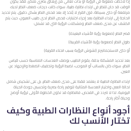
إذا لاحظت صعوبة في الرؤية أو بدأت تعاني من إرهاق بصري متكرر، فقد يكون
الوقت قد حان للنظر في ارتداء نظارة طبية. سواء كانت درجات ضعف النظر لديك
مرتفعة أو حتى بسيطة، فإن القرار لا يُتخذ إلا بعد فحص النظر بشكل دقيق.
يتم تحديد
الحاجة إلى ارتداء النظارة بعد إجراء اختبارات فحص النظر لدى طبيب العيون، حيث يتم
الكشف عن مدى ضعف النظر ومشكلات الرؤية التي قد تشمل:
قصر النظر (صعوبة رؤية الأشياء البعيدة)
طول النظر (صعوبة رؤية الأشياء القريبة)
أو حتى الاستجماتيزم (تشوش الرؤية بسبب انحناء القرنية)
بعد تحديد المشكلة بدقة، يقوم الطبيب بوصف العدسات المناسبة حسب قياس
النظر، سواء كان بالسالب أو الموجب، لضبط الرؤية وتخفيف الضغط والإجهاد عن
العين.
ارتداء النظارة الطبية لا يعتمد فقط على مدى ضعف النظر، بل على تشخيص شامل
لحالة العين واختيار العدسة المثالية لتوفير راحة بصرية وتحسين جودة الحياة
اليومية. لذا لا تتردد في الفحص، فالنظارة قد تكون الخطوة الأولى لرؤية أوضح
وحياة أكثر راحة.
أجود أنواع النظارات الطبية وكيف
تختار الأنسب لك