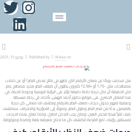
on
Walaa
Published by
يوليو 15, 2025
هل تساءلت يومًا عن معنى الأرقام التي تظهر في نتائج فحص النظر؟ أو عن دلالات
مصطلحات مثل -1.75 أو +2.50؟ كثيرون يظنون أن ضعف النظر مجرد مصطلح عام،
لكن الحقيقة أن لكل درجة دلالة دقيقة تؤثر على الرؤية اليومية وجودة الحياة. في
هذا المقال الحصري على موقع دكتور أحمد الهبش، نأخذك في رحلة مبسطة
وعلمية لفهم جدول درجات ضعف النظر بالارقام ونكشف لك معاني كل درجة
بالتفصيل، بدءًا من قصر النظر وطول النظر، وصولًا إلى اللابؤرية والانحراف. ستكتشف
كيف تقرأ نتيجة فحص العين، ومتى يجب التدخل الطبي، وماذا تعني هذه الدرجات
لمستقبل رؤيتك. تابع القراءة لتكتشف كل ما تحتاج معرفته بلغة واضحة وموثوقة.