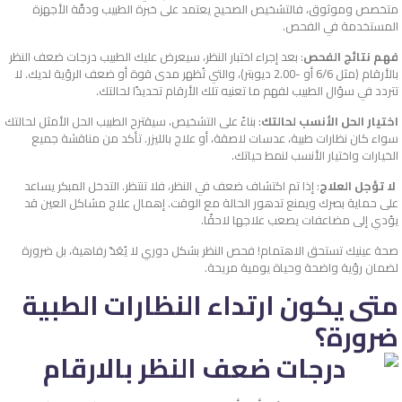
متخصص وموثوق، فالتشخيص الصحيح يعتمد على خبرة الطبيب ودقّة الأجهزة
المستخدمة في الفحص.
فهم نتائج الفحص
: بعد إجراء اختبار النظر، سيعرض عليك الطبيب درجات ضعف النظر
بالأرقام (مثل 6/6 أو -2.00 ديوبتر)، والتي تُظهر مدى قوة أو ضعف الرؤية لديك. لا
تتردد في سؤال الطبيب لفهم ما تعنيه تلك الأرقام تحديدًا لحالتك.
اختيار الحل الأنسب لحالتك
: بناءً على التشخيص، سيقترح الطبيب الحل الأمثل لحالتك
سواء كان نظارات طبية، عدسات لاصقة، أو علاج بالليزر. تأكد من مناقشة جميع
الخيارات واختيار الأنسب لنمط حياتك.
لا تؤجل العلاج
: إذا تم اكتشاف ضعف في النظر، فلا تنتظر. التدخل المبكر يساعد
على حماية بصرك ويمنع تدهور الحالة مع الوقت. إهمال علاج مشاكل العين قد
يؤدي إلى مضاعفات يصعب علاجها لاحقًا.
صحة عينيك تستحق الاهتمام! فحص النظر بشكل دوري لا يُعَدّ رفاهية، بل ضرورة
لضمان رؤية واضحة وحياة يومية مريحة.
متى يكون ارتداء النظارات الطبية
ضرورة؟