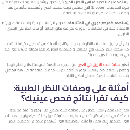
يعتمد عليه لتحديد قياس النظر بالديوبتر
: الجدول يشمل معلومات دقيقة مثل
قوة العدسات (Diopter) التي تعكس درجة ضعف البصر، وتُستخدم كأساس عند
وصف النظارات الطبية أو العدسات اللاصقة.
يُستخدم كمرجع دوري في المتابعة
: الجدول لا يُستخدم مرة واحدة فقط، بل يتم
الاعتماد عليه في المتابعات الدورية لمراقبة تطور الحالة، أو ثبات النظر على المدى
الطويل.
رغم أن جدول مقاسات النظر قد يبدو بسيطًا، إلا أنه يتضمن تفاصيل دقيقة تختلف
من شخص لآخر، حسب نوع الضعف واحتياجاته البصرية، مما يجعله جزءًا لا غنى عنه
في فحوصات العين الحديثة.
تُعتبر
عملية الماء الازرق في العين
من الإجراءات الطبية المهمة لعلاج الجلوكوما
وخفض الضغط داخل العين. يوفر د. أحمد الهبش خدمات متقدمة في هذا المجال
بأحدث التقنيات الطبية لضمان أفضل النتائج.
أمثلة على وصفات النظر الطبية:
كيف تقرأ نتائج فحص عينيك؟
بعد إجراء فحص النظر، تحصل على وصفة طبية تحتوي على رموز وأرقام قد تبدو
معقّدة في البداية، لكنها تحمل معلومات دقيقة حول حالة بصرك ونوع العدسات
التي تحتاجها. إليك بعض الأمثلة التوضيحية التي تُستخدم عادة في وصفات النظر: