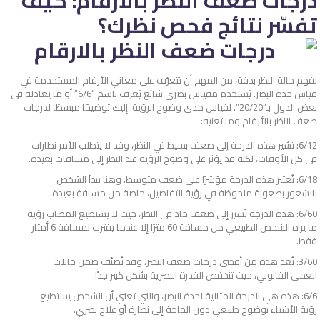
درجات ضعف النظر بالأرقام: كيف
تفسّر نتائج فحص نظرك؟
لفهم حالة النظر بدقة، من المهم أن تتعرّف على معاني الأرقام المستخدمة في
قياس حدة البصر. يُستخدم مقياس بصري شائع يُعرف باسم “6/6” أو ما يعادله في
بعض الدول بـ”20/20″، لقياس مدى وضوح الرؤية. إليك توضيحًا مبسطًا لدرجات
ضعف النظر بالأرقام وما تعنيه:
6/12: تشير هذه الدرجة إلى ضعف بسيط في النظر، وقد لا يتطلب الأمر نظارات
في كل الأوقات، لكنه قد يؤثر على وضوح الرؤية عند النظر إلى مسافات بعيدة.
6/18: تُعتبر هذه الدرجة مؤشرًا على ضعف متوسط، وهنا يبدأ الشخص
بالشعور بصعوبة ملحوظة في رؤية التفاصيل، خاصة من مسافة بعيدة.
6/60: هذه الدرجة تُشير إلى ضعف حاد في النظر، حيث لا يستطيع المصاب رؤية
ما يراه الشخص الطبيعي من مسافة 60 مترًا إلا عندما يقترب لمسافة 6 أمتار
فقط.
3/60: تُعد هذه من أقصى درجات ضعف البصر، وقد تُصنّف ضمن حالات
العمى القانوني، حيث تنخفض القدرة البصرية بشكل كبير جدًا.
6/6: هذه هي الدرجة المثالية لحدة البصر، والتي تعني أن الشخص يستطيع
رؤية الأشياء بوضوح طبيعي دون الحاجة إلى نظارة أو علاج بصري.