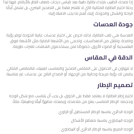
إذا نصحك الطبيب بارتداء نظارة طبية بعد قياس درجات ضعف النظر بالأرقام، فهنا تبدأ
رحلة اختيار النظارة المثالية التي لا تقتصر فقط على التصحيح البصري، بل تشمل أيضًا
الراحة والشكل والجودة. إليك أهم ما يجب الانتباه إليه:
جودة العدسات
العدسة هي قلب النظارة، لذلك احرص على اختيار عدسات عالية الجودة توفر رؤية
واضحة، وتقلل من الانعكاسات، وتحمي من الأشعة الضارة مثل الأشعة فوق
البنفسجية أو الضوء الأزرق، خصوصًا لمن يستخدمون الشاشات لفترات طويلة.
الدقة في المقاس
لا تتهاون في الحصول على المقاس الصحيح والمناسب لعينيك، فالمقاس المثالي
يضمن لك رؤية مريحة وخالية من الإجهاد أو الصداع الناتج عن عدسات غير مناسبة.
تصميم الإطار
اختيار إطار النظارة لا يعتمد فقط على الذوق، بل يجب أن يتناسب مع شكل الوجه
وحجمه. الإطار المناسب يعزز من ملامحك ويمنحك مظهرًا أنيقًا وطبيعيًا. مثلاً:
الوجه الدائري يناسبه الإطار المستطيل أو الزاوي
الوجه البيضاوي يناسبه معظم الأشكال
الوجه المربع يناسبه الإطار الدائري أو البيضاوي