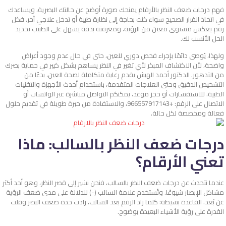
فهم درجات ضعف النظر بالأرقام يمنحك صورة أوضح عن حالتك البصرية، ويساعدك
في اتخاذ القرار الصحيح سواء كنت بحاجة إلى نظارة طبية أو تدخل علاجي آخر. فكل
رقم يعكس مستوى معين من الرؤية، ومعرفته بدقة يسهل على الطبيب تحديد
الحل الأنسب لك.
ولهذا، يُوصى دائمًا بإجراء فحص دوري للعين، حتى في حال عدم وجود أعراض
واضحة، لأن الاكتشاف المبكر لأي تغير في النظر يساهم بشكل كبير في حماية بصرك
من التدهور.
الدكتور أحمد الهبش يقدم رعاية متكاملة لصحة العين، بدءًا من
التشخيص الدقيق وحتى العلاجات المتقدمة، باستخدام أحدث الأجهزة والتقنيات
الطبية.
للاستفسارات أو حجز موعد، يمكنكم التواصل مباشرة عبر الواتساب أو
الاتصال على الرقم: +966557917143، والاستفادة من خبرة طويلة في تقديم حلول
فعالة ومخصصة لكل حالة.
درجات ضعف النظر بالسالب: ماذا
تعني الأرقام؟
عندما نتحدث عن درجات ضعف النظر بالسالب، فنحن نشير إلى قصر النظر، وهو أحد أكثر
مشاكل الإبصار شيوعًا. وتُستخدم علامة السالب (-) للدلالة على مدى ضعف الرؤية
عن بُعد. القاعدة بسيطة: كلما زاد الرقم بعد السالب، زادت حدة ضعف البصر وقلت
القدرة على رؤية الأشياء البعيدة بوضوح.