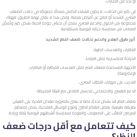
أو تحد من الخيارات.
في كثير من الحالات، لا يكون الشفاء الكامل ممكنًا، خصوصًا في حالات الضعف
البصري الشديد أو الناتج عن أمراض مزمنة. ولكن هذا لا يعني نهاية الطريق، فهناك
مجموعة من الحلول والدعم البصري يمكن أن تحسّن جودة الحياة بشكل كبير وتُمكّن
المصاب من ممارسة حياته اليومية باستقلالية.
أبرز طرق العلاج والدعم لحالات ضعف النظر الشديد:
النظارات والعدسات الطبية.
الجراحة الانكسارية (مثل الليزك).
الأجهزة المساعدة لضعف البصر (مثل العدسات المكبّرة أو النظارات
الإلكترونية).
التدريب على مهارات التكيّف البصري.
الدعم النفسي والاجتماعي لتحسين التفاعل مع البيئة المحيطة.
ضعف النظر قد يشكل تحديًا، لكنه لا يعني بالضرورة فقدان القدرة على العيش
بطريقة طبيعية. بفضل التقدّم الطبي وتنوع الوسائل العلاجية، يمكن لمعظم
المرضى التغلّب على الصعوبات والعودة لممارسة أنشطتهم اليومية بثقة وراحة.
كيف تتعامل مع أقل درجات ضعف
النظر؟