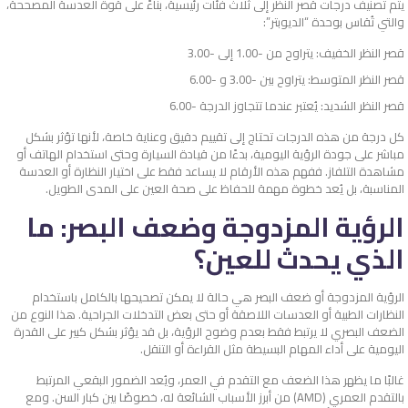
يتم تصنيف درجات قصر النظر إلى ثلاث فئات رئيسية، بناءً على قوة العدسة المصححة،
والتي تُقاس بوحدة “الديوبتر”:
قصر النظر الخفيف: يتراوح من -1.00 إلى -3.00
قصر النظر المتوسط: يتراوح بين -3.00 و -6.00
قصر النظر الشديد: يُعتبر عندما تتجاوز الدرجة -6.00
كل درجة من هذه الدرجات تحتاج إلى تقييم دقيق وعناية خاصة، لأنها تؤثر بشكل
مباشر على جودة الرؤية اليومية، بدءًا من قيادة السيارة وحتى استخدام الهاتف أو
مشاهدة التلفاز. ففهم هذه الأرقام لا يساعد فقط على اختيار النظارة أو العدسة
المناسبة، بل يُعد خطوة مهمة للحفاظ على صحة العين على المدى الطويل.
الرؤية المزدوجة وضعف البصر: ما
الذي يحدث للعين؟
الرؤية المزدوجة أو ضعف البصر هي حالة لا يمكن تصحيحها بالكامل باستخدام
النظارات الطبية أو العدسات اللاصقة أو حتى بعض التدخلات الجراحية. هذا النوع من
الضعف البصري لا يرتبط فقط بعدم وضوح الرؤية، بل قد يؤثر بشكل كبير على القدرة
اليومية على أداء المهام البسيطة مثل القراءة أو التنقل.
غالبًا ما يظهر هذا الضعف مع التقدم في العمر، ويُعد الضمور البقعي المرتبط
بالتقدم العمري (AMD) من أبرز الأسباب الشائعة له، خصوصًا بين كبار السن. ومع