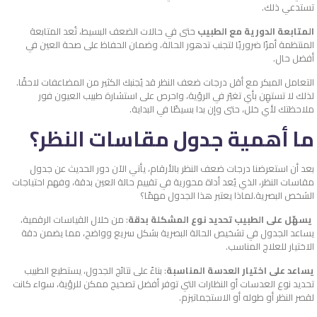
تستدعي ذلك.
المتابعة الدورية مع الطبيب
حتى في حالات الضعف البسيط، تُعد المتابعة
المنتظمة أمرًا ضروريًا لتجنب تدهور الحالة، وضمان الحفاظ على صحة العين في
أفضل حال.
التعامل المبكر مع أقل درجات ضعف النظر قد يُجنبك الكثير من المضاعفات لاحقًا.
لذلك لا تستهِن بأي تغيّر في الرؤية، واحرص على استشارة طبيب العيون فور
ملاحظتك لأي خلل، حتى وإن بدا بسيطًا في البداية.
ما أهمية جدول مقاسات النظر؟
بعد أن استعرضنا درجات ضعف النظر بالأرقام، يأتي الآن دور الحديث عن جدول
مقاسات النظر، الذي يُعد أداة محورية في تقييم حالة العين بدقة، وفهم احتياجات
الشخص البصرية.لماذا يعتبر هذا الجدول مهمًا؟
يسهّل على الطبيب تحديد نوع المشكلة بدقة
: من خلال القياسات الرقمية،
يساعد الجدول في تشخيص الحالة البصرية بشكل سريع وواضح، مما يضمن دقة
الاختيار للعلاج المناسب.
يساعد على اختيار العدسة المناسبة
: بناءً على نتائج الجدول، يستطيع الطبيب
تحديد نوع العدسات أو النظارات التي توفر أفضل تصحيح ممكن للرؤية، سواء كانت
لقصر النظر أو طوله أو الاستجماتيزم.