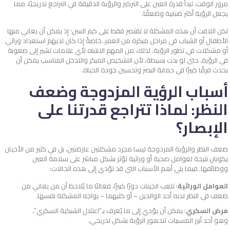
مرور الوقت، تبدأ قدرة العين على التركيز والرؤية الدقيقة في التراجع تدريجيًا، مما
يجعل الرؤية أكثر ضبابية وضعفًا.
لكن اللافت أن هذه المشكلة لا تقتصر فقط على كبار السن؛ إذ يمكن أن يعاني منها
الأطفال أو الشباب في مراحل مبكرة من العمر، خاصةً إذا كان لديهم استعداد وراثي
أو مشكلات في تطور الرؤية. لذلك، من المهم الانتباه لأي علامات تشير إلى صعوبة
في الرؤية، حتى لو بدت بسيطة، لأن التشخيص المبكر والتدخل المناسب يمكن أن
يحدث فرقًا كبيرًا في حماية البصر وتحسين جودة الحياة.
أسباب الرؤية المزدوجة وضعف
النظر: لماذا تتراجع قدرتنا على
الإبصار؟
ضعف النظر والرؤية المزدوجة ليسا مجرد مشكلتين عارضتين، بل في كثير من الأحيان
يكونان نتيجة لعوامل صحية أو وراثية تؤثر بشكل مباشر على سلامة العين
ووظائفها. فيما يلي أهم الأسباب التي قد تؤدي إلى هذه الحالات:
العوامل الوراثية
: تلعب الجينات دورًا كبيرًا، فغالبًا ما يُلاحظ أن من يعاني من
ضعف في النظر لديه أحد الوالدين – أو كليهما – يواجه المشكلة نفسها.
مرض السكري
: يمكن أن يؤدي إلى ما يُعرف بـ”اعتلال الشبكية السكري”،
وهو أحد أبرز المسببات لتدهور الرؤية بشكل تدريجي.