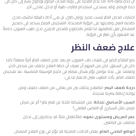
أن حدة بصره 6/6، أما عدم القدرة على رؤية فتحات الرموز بوضوح يُشير إلى خلل في
حدة الإبصار، وقد يستدعي استخدام نظارات طبية أو تدخل علاجي آخر.
اختبارات فحص النظر ليست مجرد روتين طبي، بل هي أداة دقيقة تكشف مدى
كفاءة العين وقدرتها على الرؤية الصحيحة. التشخيص المبكر يساعد في تصحيح
المشاكل قبل تفاقمها، لذا يُنصح بالخضوع للفحص الدوري لدى طبيب العيون، خاصةً
عند الشعور بأي تغيّر في الرؤية.
علاج ضعف النظر
مع التقدّم الكبير في تقنيات طب العيون، لم يعد علاج ضعف النظر أمرًا معقدًا كما
كان في السابق. لكن من المهم أن نعرف أن خطة العلاج تختلف من شخص لآخر،
وتعتمد على عدة عوامل تؤثر بشكل مباشر في اختيار الوسيلة المناسبة.
عند تشخيص
ضعف النظر، يأخذ الطبيب بعين الاعتبار ما يلي:
درجة ضعف البصر
: فالعلاج يختلف بين من يعاني من ضعف خفيف ومن
يواجه إعاقة بصرية شديدة.
السبب الأساسي للحالة
: هل المشكلة ناتجة عن قصر نظر؟ أم عن مرض
مزمن مثل السكري أو التنكس البقعي؟
عمر المريض ومستوى نموه
: فالأطفال مثلاً قد يحتاجون إلى تدخل
مختلف عن البالغين.
الوضع الصحي العام
: بعض الحالات الصحية قد تؤثر في نوع العلاج الممكن