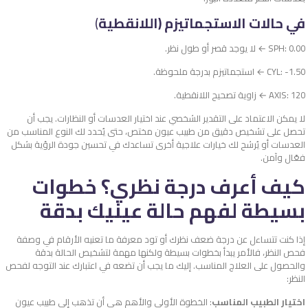
في حالات الاستجماتيزم (اللانقطية
)
SPH: 0.00 ← لا يوجد قصر أو طول نظر.
CYL: -1.50 ← استجماتيزم بدرجة ملحوظة.
AXIS: 120 ← زاوية تصحيح اللانقطية.
لا يمكن الاعتماد على التقدير الشخصي عند اختيار العدسات أو النظارات. يجب أن
تحصل على تشخيص دقيق من طبيب عيون مختص، حتى يُحدد لك النوع المناسب من
العدسات أو يُرشح لك خيارات علاجية أخرى تساعدك في تحسين جودة الرؤية بشكل
فعّال وآمن.
كيف أعرف درجة نظري؟ خطوات
بسيطة لفهم حالة عينيك بدقة
إذا كنت تتساءل عن درجة ضعف نظرك أو تود معرفة ما تعنيه الأرقام في وصفة
فحص النظر، فالأمر يبدأ بخطوات بسيطة ولكنها مهمة لتشخيص الحالة بدقة
والحصول على العلاج المناسب. إليك ما يجب أن تضعه في اعتبارك عند التوجه لفحص
النظر:
اختيار الطبيب المناسب
: الخطوة الأولى والأهم هي أن تذهب إلى طبيب عيون