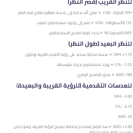
للنظر القريب (قصر النظر)
SPH (الكرة): -2.00 ← تعني أنك بحاجة إلى عدسة مقعّرة لعلاج قصر النظر.
CYL (الأسطوانة): -0.50 ← تشير إلى وجود استجماتيزم خفيف.
AXIS (المحور): 90 ← يحدد زاوية تصحيح الاستجماتيزم.
للنظر البعيد (طول النظر)
SPH: +1.75 ← عدسة محدّبة تساعد على رؤية الأشياء القريبة بوضوح.
CYL: -1.25 ← يوجد استجماتيزم بدرجة متوسطة.
AXIS: 180 ← محور التصحيح البصري.
للعدسات التقدمية (للرؤية القريبة والبعيدة
)
SPH: -3.00
CYL: -0.75
AXIS: 45
ADD: +2.00 ← هذا الرقم يُستخدم لإضافة تصحيح للرؤية القريبة، وهو خاص
بعدسات النظر متعددة البؤر.