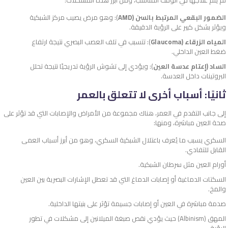
الضمور البقعي المرتبط بالسن (AMD
): وهو مرض يصيب مركز الشبكية
ويؤثر بشكل كبير على الرؤية الدقيقة.
المياه الزرقاء (Glaucoma
): تتسبب في تلف العصب البصري نتيجة ارتفاع
ضغط العين الداخلي.
الساد (إعتام عدسة العين
): ويؤدي إلى تشوش الرؤية تدريجيًا نتيجة تحلل
البروتينات داخل العدسة.
ثانيًا: أسباب أخرى لا تتعلق بالعمر
إلى جانب التقدم في العمر، هناك مجموعة من الأمراض والإصابات التي قد تؤثر على
صحة العين مباشرة، ومنها:
السكري يسبب ما يُعرف باعتلال الشبكية السكري، وهو من أبرز أسباب العمى
القابل للتفادي.
أورام العين مثل سرطان الشبكية.
السكتات الدماغية أو إصابات الدماغ التي قد تعطل الإشارات البصرية بين العين
والمخ.
صدمة مباشرة في العين أو إصابات جسيمة تؤثر على بنيتها الداخلية.
المهق (Albinism) حيث يؤدي نقص صبغة الميلانين إلى مشكلات في تطور
الرؤية.