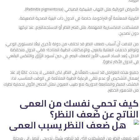
الأمراض الوراثية مثل التهاب الشبكية الصباغي (Retinitis pigmentosa).
القرنية المعتمة أو التراخوما، خاصة في الدول ذات البنية الصحية الضعيفة.
المشكلات الانكسارية المهملة، مثل قصر النظر أو الاستجماتيزم، عند تركها
دون تصحيح.
من اللافت أن أسباب ضعف النظر قد تختلف من دولة لأخرى تبعًا لمستوى الوعي،
وتوافر خدمات العناية بالعين، والإمكانات الطبية المتاحة؛ ففي الدول منخفضة
الدخل، يُعد الساد السبب الأبرز لضعف البصر، في حين تسود الزَرَق والتنكس البقعي
في الدول الأكثر تطورًا.
جميع هذه العوامل قد تسبب ضعفًا في النظر، لكن العمى لا يحدث غالبًا إلا عند
إهمال التشخيص أو عدم تلقي الرعاية الطبية الملائمة في الوقت المناسب. لذا،
الكشف المبكر والمتابعة الدورية مع طبيب العيون تمثل الحصن الأول لحماية نظرك
من التدهور الخطير.
كيف تحمي نفسك من العمى
الناتج عن ضعف النظر؟
يُعد ضعف النظر من المشكلات التي قد تتطور بشكل تدريجي لتصل إلى مرحلة