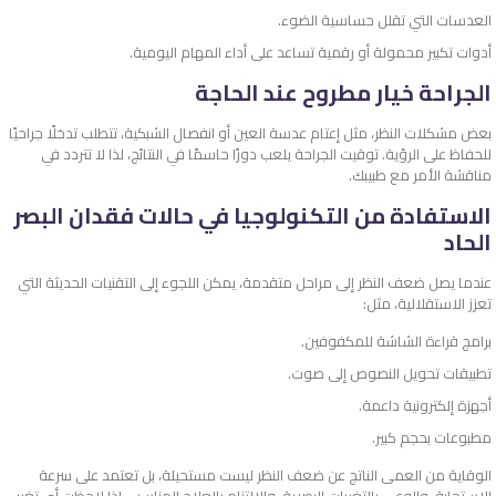
العدسات التي تقلل حساسية الضوء.
أدوات تكبير محمولة أو رقمية تساعد على أداء المهام اليومية.
الجراحة خيار مطروح عند الحاجة
بعض مشكلات النظر، مثل إعتام عدسة العين أو انفصال الشبكية، تتطلب تدخلًا جراحيًا
للحفاظ على الرؤية. توقيت الجراحة يلعب دورًا حاسمًا في النتائج، لذا لا تتردد في
مناقشة الأمر مع طبيبك.
الاستفادة من التكنولوجيا في حالات فقدان البصر
الحاد
عندما يصل ضعف النظر إلى مراحل متقدمة، يمكن اللجوء إلى التقنيات الحديثة التي
تعزز الاستقلالية، مثل:
برامج قراءة الشاشة للمكفوفين.
تطبيقات تحويل النصوص إلى صوت.
أجهزة إلكترونية داعمة.
مطبوعات بحجم كبير.
الوقاية من العمى الناتج عن ضعف النظر ليست مستحيلة، بل تعتمد على سرعة
الاستجابة، والوعي بالتغيرات البصرية، والالتزام بالعلاج المناسب. إذا لاحظت أي تغير