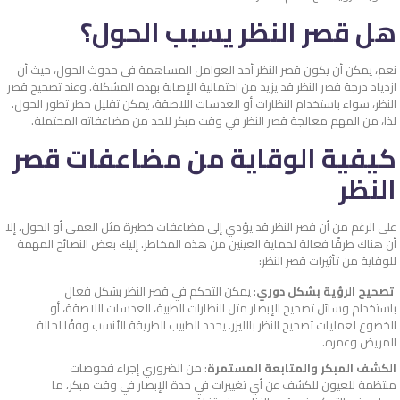
هل قصر النظر يسبب الحول؟
نعم، يمكن أن يكون قصر النظر أحد العوامل المساهمة في حدوث الحول، حيث أن
ازدياد درجة قصر النظر قد يزيد من احتمالية الإصابة بهذه المشكلة. وعند تصحيح قصر
النظر، سواء باستخدام النظارات أو العدسات اللاصقة، يمكن تقليل خطر تطور الحول.
لذا، من المهم معالجة قصر النظر في وقت مبكر للحد من مضاعفاته المحتملة.
كيفية الوقاية من مضاعفات قصر
النظر
على الرغم من أن قصر النظر قد يؤدي إلى مضاعفات خطيرة مثل العمى أو الحول، إلا
أن هناك طرقًا فعالة لحماية العينين من هذه المخاطر. إليك بعض النصائح المهمة
للوقاية من تأثيرات قصر النظر:
تصحيح الرؤية بشكل دوري
: يمكن التحكم في قصر النظر بشكل فعال
باستخدام وسائل تصحيح الإبصار مثل النظارات الطبية، العدسات اللاصقة، أو
الخضوع لعمليات تصحيح النظر بالليزر. يحدد الطبيب الطريقة الأنسب وفقًا لحالة
المريض وعمره.
الكشف المبكر والمتابعة المستمرة
: من الضروري إجراء فحوصات
منتظمة للعيون للكشف عن أي تغييرات في حدة الإبصار في وقت مبكر، ما