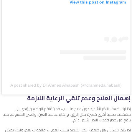
View this post on Instagram
A post shared by Dr Ahmed Alhabash (@drahmedalhabash)
إهمال العلاج وعدم تلقي الرعاية اللازمة
إذا تُرك ضعف النظر الشديد دون علاج مناسب، قد يتفاقم الوضع ويؤدي إلى
مشكلات صحية أخرى خطيرة مثل الزرق، وإعتام عدسة العين، والعين الكسولة، مما
يرفع من خطر فقدان البصر بشكل دائم.
إذا كنت تتساءل هل ضعف النظر الشديد يسبب العمى؟ فالجواب نعم، ولكن يمكن