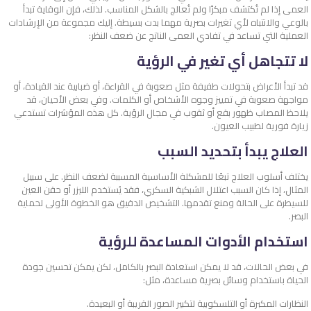
العمى إذا لم تُكتشف مبكرًا ولم تُعالج بالشكل المناسب. لذلك، فإن الوقاية تبدأ
بالوعي والانتباه لأي تغيرات بصرية مهما بدت بسيطة. إليك مجموعة من الإرشادات
العملية التي تساعد في تفادي العمى الناتج عن ضعف النظر:
لا تتجاهل أي تغير في الرؤية
قد تبدأ الأعراض بتحولات طفيفة مثل صعوبة في القراءة، أو ضبابية عند القيادة، أو
مواجهة صعوبة في تمييز وجوه الأشخاص أو الكلمات. وفي بعض الأحيان، قد
يلاحظ المصاب ظهور بقع أو ثقوب في مجال الرؤية. كل هذه المؤشرات تستدعي
زيارة فورية لطبيب العيون.
العلاج يبدأ بتحديد السبب
يختلف أسلوب العلاج تبعًا للمشكلة الأساسية المسببة لضعف النظر. على سبيل
المثال، إذا كان السبب اعتلال الشبكية السكري، فقد يُستخدم الليزر أو حقن العين
للسيطرة على الحالة ومنع تقدمها. التشخيص الدقيق هو الخطوة الأولى لحماية
البصر.
استخدام الأدوات المساعدة للرؤية
في بعض الحالات، قد لا يمكن استعادة البصر بالكامل، لكن يمكن تحسين جودة
الحياة باستخدام وسائل بصرية مساعدة، مثل:
النظارات المكبرة أو التلسكوبية لتكبير الصور القريبة أو البعيدة.