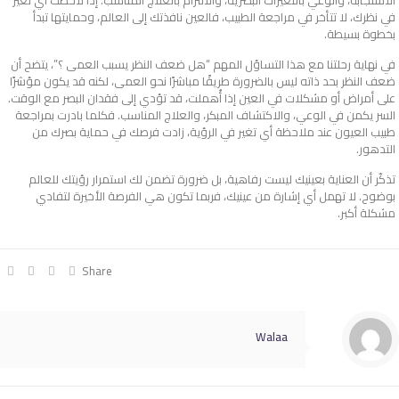
في نظرك، لا تتأخر في مراجعة الطبيب، فالعين نافذتك إلى العالم، وحمايتها تبدأ
بخطوة بسيطة.
في نهاية رحلتنا مع هذا التساؤل المهم “هل ضعف النظر يسبب العمى ؟”، يتضح أن
ضعف النظر بحد ذاته ليس بالضرورة طريقًا مباشرًا نحو العمى، لكنه قد يكون مؤشرًا
على أمراض أو مشكلات في العين إذا أُهملت، قد تؤدي إلى فقدان البصر مع الوقت.
السر يكمن في الوعي، والاكتشاف المبكر، والعلاج المناسب. فكلما بادرت بمراجعة
طبيب العيون عند ملاحظة أي تغير في الرؤية، زادت فرصك في حماية بصرك من
التدهور.
تذكّر أن العناية بعينيك ليست رفاهية، بل ضرورة تضمن لك استمرار رؤيتك للعالم
بوضوح. لا تهمل أي إشارة من عينيك، فربما تكون هي الفرصة الأخيرة لتفادي
مشكلة أكبر.
Share
Walaa