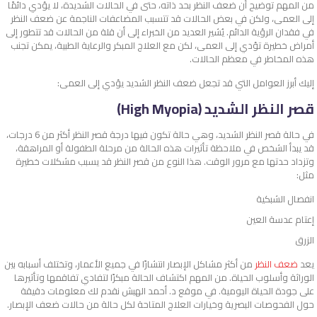
من المهم توضيح أن ضعف النظر بحد ذاته، حتى في الحالات الشديدة، لا يؤدي دائمًا
إلى العمى، ولكن في بعض الحالات قد تتسبب المضاعفات الناجمة عن ضعف النظر
في فقدان الرؤية الدائم. يُشير العديد من الخبراء إلى أن قلة من الحالات قد تتطور إلى
أمراض خطيرة تؤدي إلى العمى، لكن مع العلاج المبكر والرعاية الطبية، يمكن تجنب
هذه المخاطر في معظم الحالات.
إليك أبرز العوامل التي قد تجعل ضعف النظر الشديد يؤدي إلى العمى:
قصر النظر الشديد (High Myopia)
في حالة قصر النظر الشديد، وهي حالة تكون فيها درجة قصر النظر أكثر من 6 درجات،
قد يبدأ الشخص في ملاحظة تأثيرات هذه الحالة من مرحلة الطفولة أو المراهقة،
وتزداد حدتها مع مرور الوقت. هذا النوع من قصر النظر قد يسبب مشكلات خطيرة
مثل:
انفصال الشبكية
إعتام عدسة العين
الزرق
يعد
ضعف النظر
من أكثر مشاكل الإبصار انتشارًا في جميع الأعمار، وتختلف أسبابه بين
الوراثة وأسلوب الحياة. من المهم اكتشاف الحالة مبكرًا لتفادي تفاقمها وتأثيرها
على جودة الحياة اليومية. في موقع د. أحمد الهبش نقدم لك معلومات دقيقة
حول الفحوصات البصرية وخيارات العلاج المتاحة لكل حالة من حالات ضعف الإبصار.