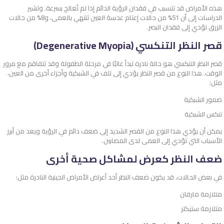
هذه الأمراض قد تتسبب في فقدان الرؤية الدائم إذا لم تُعالج بسرعة. وتشير
الدراسات إلى أن 51% من حالات إعتام عدسة العين تنتهي بالعمى، و8% من حالات
الزرق تؤدي إلى فقدان البصر.
قصر النظر التنكسي (Degenerative Myopia)
قصر النظر التنكسي هو حالة نادرة تبدأ غالبًا في مرحلة الطفولة وقد تتفاقم مع مرور
الوقت. هذا النوع من قصر النظر يؤدي إلى تلف في الشبكية وأجزاء أخرى من العين،
مثل:
ضمور الشبكية
تنكس الشبكية
يمكن أن يؤدي هذا النوع من القصر الشديد إلى ضعف دائم في الرؤية ويعد من أبرز
الأسباب التي تؤدي إلى العمى لدى المصابين.
ضعف النظر كعرض لمشاكل صحية أخرى
في بعض الحالات، قد يكون ضعف النظر أحد أعراض الأمراض الجينية النادرة مثل:
متلازمة مارفان
متلازمة ستيكلر