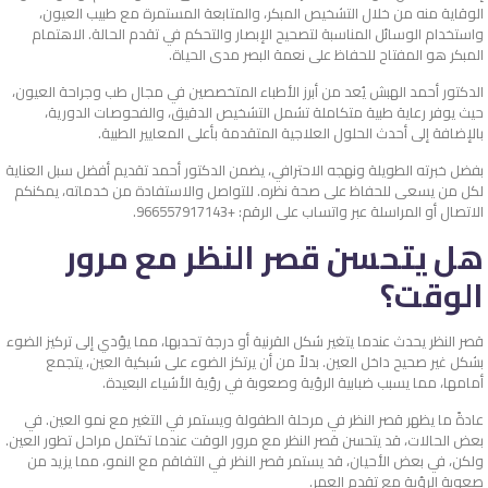
الوقاية منه من خلال التشخيص المبكر، والمتابعة المستمرة مع طبيب العيون،
واستخدام الوسائل المناسبة لتصحيح الإبصار والتحكم في تقدم الحالة. الاهتمام
المبكر هو المفتاح للحفاظ على نعمة البصر مدى الحياة.
الدكتور أحمد الهبش يُعد من أبرز الأطباء المتخصصين في مجال طب وجراحة العيون،
حيث يوفر رعاية طبية متكاملة تشمل التشخيص الدقيق، والفحوصات الدورية،
بالإضافة إلى أحدث الحلول العلاجية المتقدمة بأعلى المعايير الطبية.
بفضل خبرته الطويلة ونهجه الاحترافي، يضمن الدكتور أحمد تقديم أفضل سبل العناية
لكل من يسعى للحفاظ على صحة نظره. للتواصل والاستفادة من خدماته، يمكنكم
الاتصال أو المراسلة عبر واتساب على الرقم: +966557917143.
هل يتحسن قصر النظر مع مرور
الوقت؟
قصر النظر يحدث عندما يتغير شكل القرنية أو درجة تحدبها، مما يؤدي إلى تركيز الضوء
بشكل غير صحيح داخل العين. بدلاً من أن يرتكز الضوء على شبكية العين، يتجمع
أمامها، مما يسبب ضبابية الرؤية وصعوبة في رؤية الأشياء البعيدة.
عادةً ما يظهر قصر النظر في مرحلة الطفولة ويستمر في التغير مع نمو العين. في
بعض الحالات، قد يتحسن قصر النظر مع مرور الوقت عندما تكتمل مراحل تطور العين.
ولكن، في بعض الأحيان، قد يستمر قصر النظر في التفاقم مع النمو، مما يزيد من
صعوبة الرؤية مع تقدم العمر.