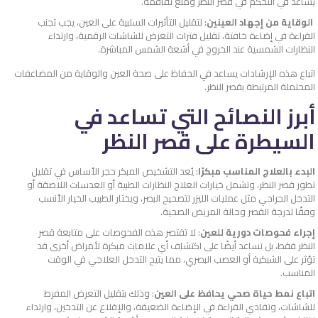
يساعد في التحكم في قصر النظر ومنع تفاقمه.
الوقاية من إجهاد العينين
: لتقليل التأثيرات السلبية على العين، يجب تجنب
القراءة في إضاءة خافتة، تقليل فترات التعرض للشاشات الرقمية، وارتداء
النظارات الشمسية عند الخروج في أشعة الشمس المباشرة.
اتباع هذه الإرشادات يساعد في الحفاظ على صحة العين والوقاية من المضاعفات
المحتملة المرتبطة بقصر النظر.
أبرز النصائح التي تساعد في
السيطرة على قصر النظر
البدء بالعلاج المناسب مبكرًا
: يُعد التشخيص المبكر حجر الأساس في تقليل
تطور قصر النظر، وتشمل خيارات العلاج النظارات الطبية أو العدسات اللاصقة أو
التدخل الجراحي مثل عمليات الليزر لتصحيح البصر، ويختار الطبيب الخيار الأنسب
وفقًا لدرجة القصر وحالة المريض الصحية.
إجراء فحوصات دورية للعين
: لا تقتصر هذه الفحوصات على متابعة قصر
النظر فقط، بل تساعد أيضًا على اكتشاف أي علامات مبكرة لأمراض أخرى قد
تؤثر على الشبكية أو العصب البصري، مما يتيح التدخل العلاجي في الوقت
المناسب.
اتباع نمط حياة صحي يحافظ على العين
: وذلك بتقليل التعرض المفرط
للشاشات، وتفادي القراءة في الإضاءة الضعيفة، والإقلاع عن التدخين، وارتداء