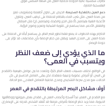
نظارات شمسية عالية الجودة لحماية العين من أشعة الشمس فوق
البنفسجية الضارة.
دعم العين بالتغذية السليمة
: الحرص على تناول أطعمة ومشروبات تعزز
من صحة العين، مثل شرب الماء بانتظام للحفاظ على ترطيب العين، وتناول
الأغذية الغنية بفيتامين (أ) مثل الجزر والكبدة، وفيتامين (ج) مثل البرتقال
والفلفل الأحمر، مما يساهم في تقوية الشبكية وتعزيز وضوح الرؤية.
الالتزام بهذه الخطوات لا يمنع فقط تطور قصر النظر، بل يساهم أيضًا في الحفاظ على
صحة العين على المدى البعيد ويقلل من خطر الإصابة بأي مضاعفات قد تؤثر على
جودة الإبصار.
ما الذي يؤدي إلى ضعف النظر
ويتسبب في العمى؟
في الواقع، تختلف مسببات ضعف النظر كثيرًا، وتتعدد ما بين عوامل طبيعية كالتقدم
في السن، أو أمراض عضوية وعينية معقدة، لكن يبقى العامل الحاسم في كل
الحالات هو مدى سرعة التشخيص ومدى فاعلية التعامل العلاجي مع الحالة.
أولًا: مشاكل البصر المرتبطة بالتقدم في العمر
مع التقدم في العمر، تبدأ أنسجة وأعصاب العين في فقدان بعض مرونتها ووظائفها
الحيوية، مما يزيد خطر الإصابة بأمراض مزمنة قد تُفقد الشخص قدرته على الإبصار إن
لم يتم علاجها في الوقت المناسب، ومن أبرز هذه المشكلات: