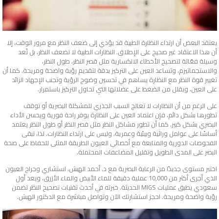
يعتقد البعض أن ارتداء النظارة الطبية قد يؤدي إلى ضعف النظر مع مرور الوقت، إلا
أن هذا الاعتقاد غير صحيح على الإطلاق. النظارات الطبية لا تضعف النظر، بل تُعد
وسيلة فعّالة لتصحيح الأخطاء الانكسارية مثل قصر النظر، طول النظر،
والاستجماتيزم، وتساعد العين على التركيز بدقة لتقديم رؤية واضحة ومريحة. كما أن
تغيير قوة النظر مع النظارة يساهم في تحسين وضوح الرؤية وتجنب الإجهاد الزائد
على العين، ويقلل من الضغط على عضلاتها التي تحاول التركيز باستمرار.
على الرغم من أن النظارات لا تعالج السبب الجذري للمشكلة البصرية أو توقف
تطورها بشكل دائم، فإن اعتماد العين على النظارة يوفر راحة فورية ويحسن الأداء
البصري بشكل كبير. كما أن تطور مشاكل النظر مثل قصر النظر أو طول النظر يعتمد
أساسًا على عوامل وراثية وبيئية وعمرية، وليس على ارتداء النظارات. لذا، تبقى
الفحوصات الدورية والمتابعة مع أخصائي العيون الطريقة المثلى للحفاظ على صحة
البصر على المدى الطويل وتقليل المضاعفات المحتملة.
اختبر مستوى جديدًا من الرعاية البصرية مع د. أحمد الهبش، استشاري وجراح العيون
الذي أجرى أكثر من 10,000 عملية دقيقة للماء الأبيض والماء الأزرق، ويعد أول
سعودي يطبق عمليات MIGS الحديثة. خبرته في أحدث تقنيات تصحيح النظر تضمن
رؤية واضحة ومريحة. احجز استشارتك الآن وتواصل مباشرة مع الدكتور الهبش.