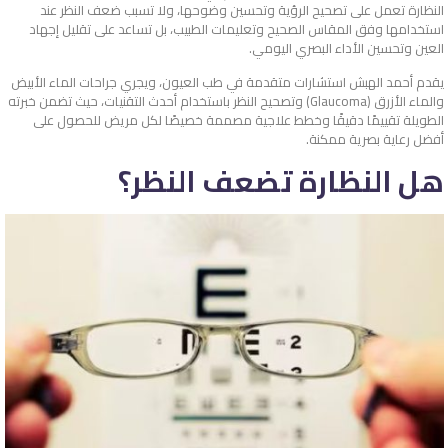
النظارة تعمل على تصحيح الرؤية وتحسين وضوحها، ولا تسبب ضعف النظر عند
استخدامها وفق المقاس الصحيح وتعليمات الطبيب، بل تساعد على تقليل إجهاد
العين وتحسين الأداء البصري اليومي.
يقدم أحمد الهبش استشارات متقدمة في طب العيون، ويجري جراحات الماء الأبيض
والماء الأزرق (Glaucoma) وتصحيح النظر باستخدام أحدث التقنيات، حيث تضمن خبرته
الطويلة تقييمًا دقيقًا وخطط علاجية مصممة خصيصًا لكل مريض للحصول على
أفضل رعاية بصرية ممكنة.
هل النظارة تضعف النظر؟