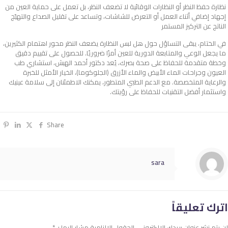
نظارة حفظ النظر أو النظارات الوقائية لا تضعف النظر، بل تعمل على حماية العين من
إجهاد إضافي أثناء العمل أو التعرض للشاشات، وتساعد على تقليل الصداع والتهيّج
الناتج عن التركيز المستمر
في الختام، يبقى التساؤل حول هل لبس النظارة يضعف النظر محور اهتمام الكثيرين،
ما يجعل الوعي والمتابعة الدورية للعين أمرًا ضروريًا. للحصول على تقييم دقيق
وخطة متقدمة للحفاظ على صحة بصرك، يُعد دكتور أحمد الهبش، استشاري طب
العيون وجراحات الماء الأبيض والماء الأزرق (الجلوكوما)، الخيار الأمثل للخبرة
والرعاية المتخصصة. مع الدعم الطبي المتطور، يمكنك الاطمئنان إلى سلامة عينيك
واستثمار أفضل التقنيات للحفاظ على رؤيتك.
Share
sara
اترك تعليقاً
لن يتم نشر عنوان بريدك الإلكتروني.
الحقول الإلزامية مشار إليها بـ
*