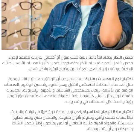
فحص النظر بدقة:
ابدأ دائمًا بزيارة طبيب عيون أو أخصائي بصريات معتمد لإجراء
فحص شامل لتحديد قياسات النظر بدقة، فهذا يضمن اختيار العدسات الأنسب لحالتك
البصرية ويخفف إجهاد العين مع تحسين وضوح الرؤية بشكل فعال.
اختيار نوع العدسات بعناية:
العدسات يجب أن تتوافق مع احتياجاتك اليومية،
مثل العدسات المضادة للانعكاس لتقليل وهج الضوء وتحسين الوضوح، العدسات
الواقية من الأشعة الزرقاء لمستخدمي الشاشات والأجهزة الإلكترونية، العدسات
خفيفة الوزن مثل البولي كربونيت للراحة الطويلة، والعدسات متعددة البؤر لتوفير
رؤية واضحة لكل المسافات في وقت واحد.
اختيار مادة الإطار المناسبة:
يلعب نوع المادة دورًا كبيرًا في الراحة والمتانة،
فالأسيتات خفيف وأنيق ومتوفر بألوان متنوعة، والمعدن متين ويمنح مظهرًا
كلاسيكيًا، والمواد المرنة مثالية للأطفال أو لمن يحتاجون إطارًا يتحمل النشاط
والحركة دون أن يتلف بسرعة.