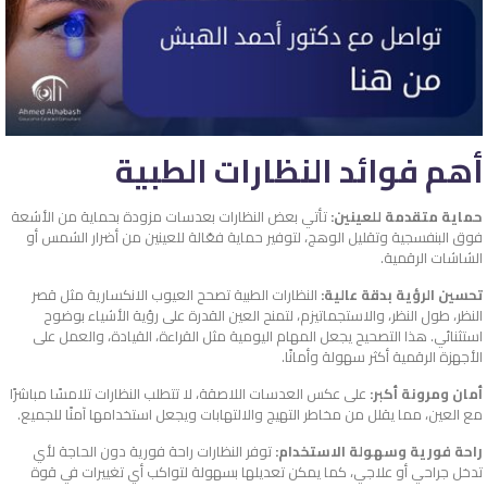
أهم فوائد النظارات الطبية
حماية متقدمة للعينين:
تأتي بعض النظارات بعدسات مزودة بحماية من الأشعة
فوق البنفسجية وتقليل الوهج، لتوفير حماية فعّالة للعينين من أضرار الشمس أو
الشاشات الرقمية.
تحسين الرؤية بدقة عالية:
النظارات الطبية تصحح العيوب الانكسارية مثل قصر
النظر، طول النظر، والاستجماتيزم، لتمنح العين القدرة على رؤية الأشياء بوضوح
استثنائي. هذا التصحيح يجعل المهام اليومية مثل القراءة، القيادة، والعمل على
الأجهزة الرقمية أكثر سهولة وأمانًا.
أمان ومرونة أكبر:
على عكس العدسات اللاصقة، لا تتطلب النظارات تلامسًا مباشرًا
مع العين، مما يقلل من مخاطر التهيج والالتهابات ويجعل استخدامها آمنًا للجميع.
راحة فورية وسهولة الاستخدام:
توفر النظارات راحة فورية دون الحاجة لأي
تدخل جراحي أو علاجي، كما يمكن تعديلها بسهولة لتواكب أي تغييرات في قوة