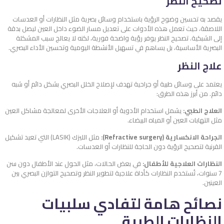
تصحيح النظر
يقصد به تحسين وضوح الرؤية باستخدام وسائل بصرية مثل النظارات أو العدسات
اللاصقة، حيث تعمل هذه الأدوات على تعديل مسار الضوء داخل العين ليصل بدقة
إلى الشبكية. تصحيح النظر يوفر رؤية واضحة فورية، لكنه لا يعالج سبب المشكلة
البصرية الأساسية، بل يساهم في تسهيل الأنشطة اليومية وتحسين الأداء البصري.
علاج النظر
يعتمد على وسائل طبية أو جراحية تهدف لإصلاح الخلل البصري بشكل دائم أو شبه
دائم. من أبرز هذه الطرق:
العلاج الطبي:
يشمل استخدام الأدوية أو العلاجات الأخرى لمعالجة مشاكل العين
مثل التهابات العين أو المياه البيضاء.
الجراحة الانكسارية (Refractive surgery):
مثل الليزك (LASIK) التي تعيد تشكيل
القرنية لتصحيح الرؤية دون الحاجة للنظارات أو العدسات.
النظارات العلاجية للأطفال:
في بعض الحالات، مثل الحول عند الأطفال دون سن
7 سنوات، تُستخدم النظارات كأداة علاجية لتطوير النظر وتصحيح التوازن البصري بين
العينين.
نصائح هامة لتفادي سلبيات
النظارات الطبية