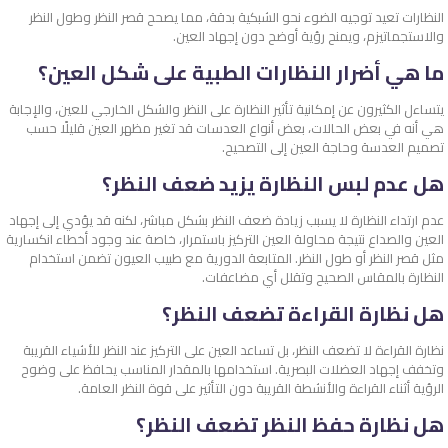
النظارات تعيد توجيه الضوء نحو الشبكية بدقة، مما يصحح قصر النظر وطول النظر
والاستجماتيزم، ويمنح رؤية أوضح دون إجهاد العين.
ما هي أضرار النظارات الطبية على شكل العين؟
يتساءل الكثيرون عن إمكانية تأثير النظارة على النظر والشكل الخارجي للعين، والإجابة
هي أنه في بعض الحالات، بعض أنواع العدسات قد تغير مظهر العين قليلًا حسب
تصميم العدسة وحاجة العين إلى التصحيح.
هل عدم لبس النظارة يزيد ضعف النظر؟
عدم ارتداء النظارة لا يسبب زيادة ضعف النظر بشكل مباشر، لكنه قد يؤدي إلى إجهاد
العين والصداع نتيجة محاولة العين التركيز باستمرار، خاصة عند وجود أخطاء انكسارية
مثل قصر النظر أو طول النظر. المتابعة الدورية مع طبيب العيون تضمن استخدام
النظارة بالمقاس الصحيح وتقلل أي مضاعفات.
هل نظارة القراءة تضعف النظر؟
نظارة القراءة لا تضعف النظر، بل تساعد العين على التركيز عند النظر للأشياء القريبة
وتخفف إجهاد العضلات البصرية. استخدامها بالمقدار المناسب يحافظ على وضوح
الرؤية أثناء القراءة والأنشطة القريبة دون التأثير على قوة النظر العامة.
هل نظارة حفظ النظر تضعف النظر؟