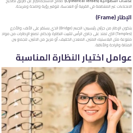
عدسات أسطوانية (Cylindrical lenses):
تعالج الاستجماتيزم عن طريق تصحيح
الانحناءات غير المنتظمة في القرنية أو العدسة، لتوفير رؤية واضحة ومريحة.
الإطار (Frame)
يتكون الإطار من جزئين رئيسيين: الجسر (Bridge) الذي يستقر على الأنف، والأذرع
(Temples) التي تمتد على جانبي الرأس لتثبيت النظارة بإحكام. تصنع الإطارات من مواد
متنوعة مثل البلاستيك المتين، المعدن الخفيف، أو مزيج من الاثنين، لتجمع بين
المتانة والراحة والأناقة.
عوامل اختيار النظارة المناسبة