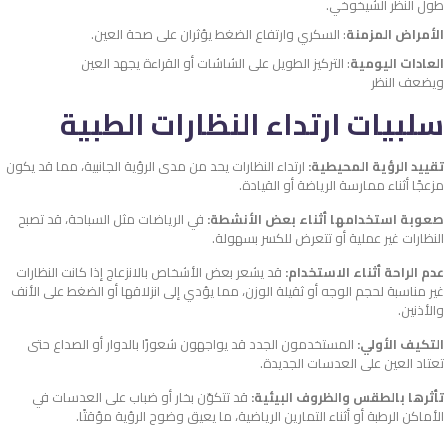
طول النظر الشيخوخي.
الأمراض المزمنة
: السكري وارتفاع الضغط يؤثران على صحة العين.
العادات اليومية
: التركيز الطويل على الشاشات أو القراءة يجهد العين
ويضعف النظر
سلبيات ارتداء النظارات الطبية
تقييد الرؤية المحيطية:
ارتداء النظارات يحد من مدى الرؤية الجانبية، مما قد يكون
مزعجًا أثناء ممارسة الرياضة أو القيادة.
صعوبة استخدامها أثناء بعض الأنشطة:
في الرياضات مثل السباحة، قد تصبح
النظارات غير عملية أو تتعرض للكسر بسهولة.
عدم الراحة أثناء الاستخدام:
قد يشعر بعض الأشخاص بالانزعاج إذا كانت النظارات
غير مناسبة لحجم الوجه أو ثقيلة الوزن، مما يؤدي إلى انزلاقها أو الضغط على الأنف
والأذنين.
التكيف الأولي:
المستخدمون الجدد قد يواجهون شعورًا بالدوار أو الصداع حتى
تعتاد العين على العدسات الجديدة.
تأثرها بالطقس والظروف البيئية:
قد تتكوّن بخار أو ضباب على العدسات في
الأماكن الرطبة أو أثناء التمارين الرياضية، ما يعيق وضوح الرؤية مؤقتًا.