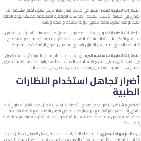
النظارات الطبية لقصر النظر:
في حالات قصر النظر، يتركز الضوء أمام الشبكية، ما
يؤدي إلى ضبابية الأشياء البعيدة. العدسات المقعرة المصممة خصيصًا لهذه الحالة
تعيد توجيه الضوء بدقة، لتظهر الرؤية البعيدة واضحة ونقية.
النظارات الطبية للحول:
يعاني المصابون بالحول من صعوبة التنسيق بين العينين،
ما يمنع التركيز على نقطة واحدة. العدسات المنشورية تعيد توجيه الضوء لتصحيح
الانحراف البصري، مما يعزز التوازن البصري ويحسن وضوح الرؤية بشكل ملحوظ.
النظارات الطبية للاستجماتيزم:
يؤدي عدم انتظام سطح القرنية أو عدسة العين
إلى تشوه الرؤية على جميع المسافات. العدسات الأسطوانية الخاصة بالاستجماتيزم
تصحح هذا التشوه، فتضمن رؤية حادة ومتوازنة في كل الاتجاهات.
أضرار تجاهل استخدام النظارات
الطبية
تفاقم مشاكل النظر:
عدم تصحيح الأخطاء الانكسارية مثل قصر النظر أو طول النظر
يؤدي إلى تدهور الرؤية مع مرور الوقت. تحاول العين التكيف مع الرؤية الضبابية
بطرق قد تزيد من سوء النظر، ما يجعل الرؤية بدون نظارات أكثر صعوبة ويزيد الحاجة
إليها لاحقًا.
زيادة الإجهاد البصري:
عدم ارتداء النظارات عند الحاجة يجعل العينين تعملان بجهد
إضافي للتركيز على الأشياء القريبة أو البعيدة، مما يسبب إجهادًا بصريًا مستمرًا. هذه