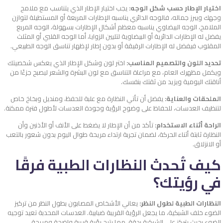
اختيار الإطار حسب شكل الوجه:
يجب اختيار الإطار الذي يتناسب مع ملامح
وجهك ويبرز جماله، فالوجه الدائري يناسبه الإطارات المربعة أو المستطيلة لتوازن
الملامح، الوجه البيضاوي يناسبه معظم أشكال الإطارات بسهولة، الوجه المربع
يفضل له الإطارات الدائرية أو البيضاوية لتليين الزوايا، أما الوجه القلبي أو المثلث
المقلوب فيفضل له الإطارات الرقيقة أو بدون إطار لإظهار تناسق الوجه الطبيعي.
تحديد اللون والتصميم المناسب:
اختر لون وشكل الإطار الذي يعكس شخصيتك
ويكمل مظهرك العام، مع مراعاة التناسق مع لون البشرة والشعر ليصبح جزءًا من
أناقتك اليومية ويزيد من ثقتك بنفسك.
الملحقات والعناية:
يفضل أن تأتي النظارة مع علبة للحفظ، ومنديل وبخاخ خاص
لتنظيف العدسات، للحفاظ على وضوح الرؤية وجودة العدسات لأطول فترة ممكنة.
الراحة أثناء الاستخدام:
تأكد من أن الإطار لا يضغط على الأنف أو الأذنين وأن
النظارة ثابتة أثناء الحركة، لضمان تجربة ارتداء مريحة طوال اليوم بدون شعور بالتعب
أو الانزلاق.
كيف تُحدث النظارات الطبية فرقًا
في رؤيتك؟
النظارات الطبية لطول النظر:
يعاني الأشخاص المصابون بطول النظر من تركيز
الضوء خلف الشبكية، ما يجعل الرؤية القريبة ضبابية. العدسات المحدبة تعيد توجيه
الضوء بحيث يتركز على الشبكية بدقة، مما يتيح رؤية قريبة واضحة ومريحة.