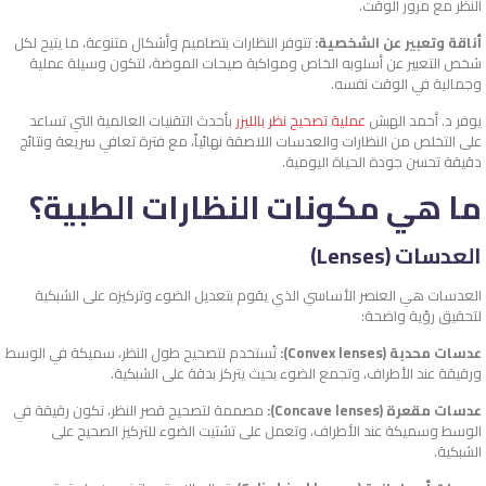
النظر مع مرور الوقت.
أناقة وتعبير عن الشخصية:
تتوفر النظارات بتصاميم وأشكال متنوعة، ما يتيح لكل
شخص التعبير عن أسلوبه الخاص ومواكبة صيحات الموضة، لتكون وسيلة عملية
وجمالية في الوقت نفسه.
يوفر د. أحمد الهبش
عملية تصحيح نظر بالليزر
بأحدث التقنيات العالمية التي تساعد
على التخلص من النظارات والعدسات اللاصقة نهائياً، مع فترة تعافي سريعة ونتائج
دقيقة تحسن جودة الحياة اليومية.
ما هي مكونات النظارات الطبية؟
العدسات (Lenses)
العدسات هي العنصر الأساسي الذي يقوم بتعديل الضوء وتركيزه على الشبكية
لتحقيق رؤية واضحة:
عدسات محدبة (Convex lenses):
تُستخدم لتصحيح طول النظر، سميكة في الوسط
ورقيقة عند الأطراف، وتجمع الضوء بحيث يتركز بدقة على الشبكية.
عدسات مقعرة (Concave lenses):
مصممة لتصحيح قصر النظر، تكون رقيقة في
الوسط وسميكة عند الأطراف، وتعمل على تشتيت الضوء للتركيز الصحيح على
الشبكية.