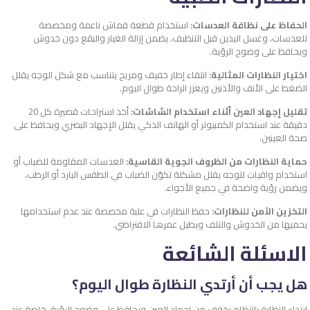
الحفاظ على نظافة العدسات:
استخدام قطعة قماش ناعمة ومخصصة
للعدسات، وغسل اليدين قبل التنظيف، يضمن إزالة الغبار والبقع دون خدوش
ويحافظ على وضوح الرؤية.
اختيار النظارات المثالية:
انتقاء إطار خفيف ومريح يتناسب مع شكل الوجه يقلل
الضغط على الأنف والأذنين ويعزز الراحة طوال اليوم.
تقليل إجهاد العين أثناء استخدام الشاشات:
أخذ استراحات قصيرة كل 20
دقيقة عند استخدام الكمبيوتر أو الهاتف الذكي يقلل الإجهاد البصري ويحافظ على
صحة العينين.
حماية النظارات من الظروف الجوية القاسية:
العدسات المقاومة للضباب أو
استخدام واقيات للوجه يقلل مشكلة تكوّن الضباب في الطقس البارد أو الرطب،
ويضمن رؤية واضحة في جميع الأجواء.
التخزين الآمن للنظارات:
حفظ النظارات في علبة مخصصة عند عدم استخدامها
يحميها من الخدوش والتلف ويطيل عمرها الافتراضي.
الاسئلة الشائعة
هل يجب أن أرتدي النظارة طوال اليوم؟
ارتداء النظارة بانتظام يخفف من إجهاد العين ويحافظ على وضوح الرؤية، خاصة عند