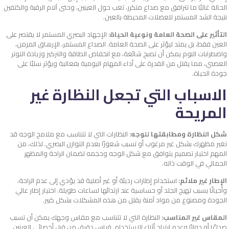
الحالة غالبًا ما تترافق مع صداع متكرر، تعب حول العينين، وحتى آلام الرقبة والكتفين
نتيجة الشد المستمر للعضلات المحيطة بالعين.
التأثير على الصحة العامة ونوعية الحياة:
الإجهاد البصري المستمر لا يقتصر على
العين فقط، بل يمتد ليؤثر على الصحة العامة. الصداع المستمر، الإرهاق المزمن،
واضطرابات النوم يمكن أن تصبح شائعة، مع انخفاض الطاقة والتركيز وزيادة التوتر
العصبي، مما يقلل من القدرة على أداء المهام اليومية بفعالية ويؤثر سلبًا على
جودة الحياة.
الاسباب التي تجعل النظارة غير
المريحة
شكل النظارة ومطابقتها للوجه:
النظارات التي لا تتناسب مع ملامح الوجه قد
تغير مظهرك بشكل غير مرغوب أو تسبب شعورًا بعدم التوازن البصري. لذلك، من
المهم اختيار تصميم يتوافق مع شكل الوجه وحجمه لضمان الراحة والمظهر
الجمالي في الوقت ذاته.
الإطار غير ملائم:
استخدام إطارات رديئة أو غير أصلية قد يؤدي إلى عدم الراحة،
وأحيانًا يسبب تهيج الجلد أو حساسية عند ارتدائها لساعات طويلة. اختيار إطار عالي
الجودة ومصنوع من مواد آمنة يقلل من هذه المشكلات بشكل كبير.
المقاس غير المناسب:
النظارة التي لا تتناسب مع مقاس وجهك يمكن أن تسبب
صداعًا أو دوارًا وعدم ارتياح أثناء الاستخدام. قياس دقيق من قبل أخصائي العينين