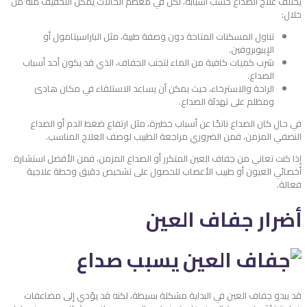
يختلف علاج الصداع حسب أسبابه، لكن في معظم الحالات يمكن التخفيف منه من
خلال:
تناول المسكنات المتاحة دون وصفة طبية، مثل الباراسيتامول أو
الإيبوبروفين.
شرب كميات كافية من الماء لتجنب الجفاف، الذي قد يكون أحد أسباب
الصداع.
الراحة والاسترخاء، حيث يمكن أن يساعد الاستلقاء في مكان هادئ
ومظلم على تهدئة الصداع.
في حال كان الصداع ناتجًا عن أسباب خطيرة، مثل ارتفاع ضغط الدم أو الصداع
النصفي المزمن، فمن الضروري مراجعة الطبيب لوصف العلاج المناسب.
إذا كنت تعاني من جفاف العين المتكرر أو الصداع المزمن، فمن الأفضل استشارة
أخصائي العيون أو طبيب الأعصاب للحصول على تشخيص دقيق وخطة علاجية
فعالة.
أضرار جفاف العين
قد يبدو جفاف العين في البداية مشكلة بسيطة، لكنه قد يؤدي إلى مضاعفات