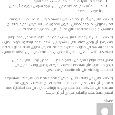
صعوبة في القراءة لفترات طويلة بسبب إجهاد العين.
مشكلات أثناء القيادة، خاصة في الليل، نتيجة تشوش الرؤية وتأثر العين
بالأضواء الساطعة.
إذا كنت تعاني من أعراض جفاف العين المستمرة وتأثيرها على حياتك اليومية،
فمن الضروري مراجعة أخصائي العيون للحصول على التشخيص الدقيق والعلاج
المناسب، وتجنب المضاعفات التي قد تؤثر على راحة عينيك وصحة نظرك.
إذا كنت تتساءل هل جفاف العين يسبب صداع؟ فالإجابة تعتمد على عدة عوامل،
حيث يمكن أن يؤدي جفاف العين الشديد إلى الشعور بعدم الراحة والإجهاد البصري،
مما قد يساهم في حدوث الصداع، خاصة عند التعرض الطويل للشاشات أو الإضاءة
الساطعة. لذلك، لا ينبغي تجاهل الأعراض، بل يجب البحث عن حلول فعالة لتخفيفها.
لحسن الحظ، تتوفر العديد من العلاجات التي تساعد في ترطيب العين وتقليل
الإجهاد البصري، مثل استخدام القطرات المرطبة، وتقليل وقت التحديق في
الشاشات، والحفاظ على بيئة مناسبة لترطيب العين.
إذا كنت تعاني من جفاف العين المتكرر أو الصداع المصاحب له، يمكنك استشارة د.
أحمد الهبش، حيث يقدم أحدث التقنيات الطبية لعلاج مشكلات العيون، مما
يساعدك على استعادة راحة عينيك وجودة رؤيتك. لا تتردد في حجز استشارة طبية
لضمان صحة عينيك والتخلص من أي أعراض مزعجة.
Share