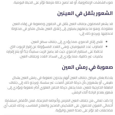
ضوء الشاشات الإلكترونية، أو قد تصبح حالة مزمنة تؤثر على الحياة اليومية.
الشعور بثقل في العينين
قد يشعر المصابون بجفاف العين بثقل في الجفون وصعوبة في إبقاء العين
مفتوحة، وهو ما يجعلهم يميلون إلى إغلاق العين بشكل متكرر في محاولة
لحمايتها. ويرجع ذلك إلى:
نقص إنتاج الدموع، مما يؤدي إلى جفاف سطح العين.
اضطراب غدد الميبوميان، وهي الغدد المسؤولة عن إفراز الزيوت التي
تحافظ على استقرار الدموع، حيث قد يصبح الزيت سميكًا جدًا أو يتم إفرازه
بكميات غير كافية، مما يؤدي إلى انسداد الغدد وجفاف العين.
صعوبة في رمش العين
يلاحظ بعض مرضى جفاف العين أنهم يجدون صعوبة في رمش العين بشكل
طبيعي، أو يشعرون بأن حركة الجفن أصبحت غير سلسة. ويرجع ذلك إلى جفاف
الطبقة الخارجية للعين، مما يجعل حركة الجفن العلوي أكثر صعوبة ويؤدي إلى
شعور بعدم الراحة أثناء الرمش.
إذا كنت تعاني من جفاف العين المزمن وأعراضه المزعجة، فمن الأفضل استشارة
أخصائي العيون للحصول على التشخيص الصحيح والعلاج المناسب، وذلك لتجنب أي
مضاعفات قد تؤثر على صحة العين والرؤية.