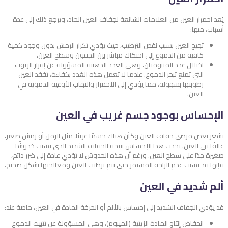
يُعد احمرار العين من العلامات الشائعة لجفاف العين الحاد، ويرجع ذلك إلى عدة
أسباب، منها:
تهيج العين بسبب نقص الترطيب، حيث يؤدي تكرار الرمش بدون وجود كمية
كافية من الدموع إلى احتكاك مباشر بين الجفون وسطح العين.
اختلال غدد الميبوميان، وهي الغدد الدهنية المسؤولة عن إفراز الزيوت
التي تمنع تبخر الدموع. عندما لا تعمل هذه الغدد بكفاءة، تفقد العين
رطوبتها بسهولة، مما يؤدي إلى الاحمرار والتهاب الأوعية الدموية في
العين.
الإحساس بوجود جسم غريب في العين
يشعر بعض مرضى جفاف العين وكأن هناك جسمًا غريبًا، مثل الرمل أو رمش صغير،
عالقًا في العين. يحدث هذا الإحساس نتيجة الجفاف الشديد الذي يسبب خدوشًا
صغيرة جدًا على سطح العين. ورغم أن هذه الخدوش لا تؤدي عادة إلى ضرر دائم،
فإنها قد تسبب عدم الراحة المستمر حتى يتم ترطيب العين ومعالجتها بشكل صحيح.
ألم شديد في العين
قد يؤدي الجفاف الشديد إلى إحساس بالألم أو الحرقة الحادة في العين، خاصة عند:
انخفاض إنتاج المادة الزيتية (الميبوم)، وهي المسؤولة عن تثبيت الدموع