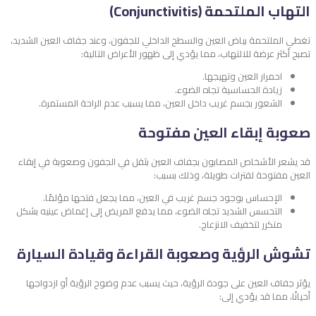
التهاب الملتحمة (Conjunctivitis)
تغطي الملتحمة بياض العين والسطح الداخلي للجفون، وعند جفاف العين الشديد،
تصبح أكثر عرضة للالتهاب، مما يؤدي إلى ظهور الأعراض التالية:
احمرار العين وتهيجها.
زيادة الحساسية تجاه الضوء.
الشعور بجسم غريب داخل العين، مما يسبب عدم الراحة المستمرة.
صعوبة إبقاء العين مفتوحة
قد يشعر الأشخاص المصابون بجفاف العين بثقل في الجفون وصعوبة في إبقاء
العين مفتوحة لفترات طويلة، وذلك بسبب:
الإحساس بوجود جسم غريب في العين، مما يجعل فتحها مؤلمًا.
التحسس الشديد تجاه الضوء، مما يدفع المريض إلى إغماض عينيه بشكل
متكرر لتخفيف الانزعاج.
تشوش الرؤية وصعوبة القراءة وقيادة السيارة
يؤثر جفاف العين على جودة الرؤية، حيث يسبب عدم وضوح الرؤية أو ازدواجها
أحيانًا، مما قد يؤدي إلى: