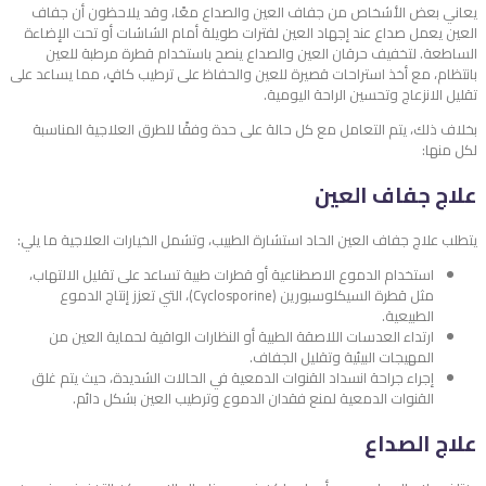
يعاني بعض الأشخاص من جفاف العين والصداع معًا، وقد يلاحظون أن جفاف
العين يعمل صداع عند إجهاد العين لفترات طويلة أمام الشاشات أو تحت الإضاءة
الساطعة. لتخفيف حرقان العين والصداع ينصح باستخدام قطرة مرطبة للعين
بانتظام، مع أخذ استراحات قصيرة للعين والحفاظ على ترطيب كافٍ، مما يساعد على
تقليل الانزعاج وتحسين الراحة اليومية.
بخلاف ذلك، يتم التعامل مع كل حالة على حدة وفقًا للطرق العلاجية المناسبة
لكل منها:
علاج جفاف العين
يتطلب علاج جفاف العين الحاد استشارة الطبيب، وتشمل الخيارات العلاجية ما يلي:
استخدام الدموع الاصطناعية أو قطرات طبية تساعد على تقليل الالتهاب،
مثل قطرة السيكلوسبورين (Cyclosporine)، التي تعزز إنتاج الدموع
الطبيعية.
ارتداء العدسات اللاصقة الطبية أو النظارات الواقية لحماية العين من
المهيجات البيئية وتقليل الجفاف.
إجراء جراحة انسداد القنوات الدمعية في الحالات الشديدة، حيث يتم غلق
القنوات الدمعية لمنع فقدان الدموع وترطيب العين بشكل دائم.
علاج الصداع