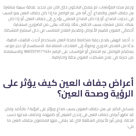
ورغم هذه المؤشرات، لم يتمكن الباحثون حتى الآن من تحديد علاقة سببية مباشرة
بين جفاف العين والصداع. أي أنه من غير الواضح ما إذا كان جفاف العين هو السبب
في حدوث الصداع، أو إذا كان الصداع النصفي يؤدي إلى جفاف العين، أو إذا كان
هناك عامل مشترك يسبب الحالتين معًا. ولذلك، يبقى من الضروري استشارة
أخصائي العيون لتقييم الأعراض وتقديم العلاج المناسب في حال استمرار المشكلة.
د. أحمد الهبش يقدم رعاية متكاملة لصحة العين باستخدام أحدث التقنيات الطبية،
بدءًا من الفحص الدوري وصولًا إلى العلاجات المتقدمة. للاستفسار أو حجز موعد،
يمكنكم التواصل عبر الاتصال أو الواتساب على الرقم +966557917143 والاستفادة
من خبرته في علاج مشكلات العيون بدقة واحترافية.
أعراض جفاف العين كيف يؤثر على
الرؤية وصحة العين؟
يتساءل الكثير عن هل جفاف العيون يسبب صداع ويؤثر على الرؤية؟، بالتأكيد ولكن
قد تظهر أعراض جفاف العين في إحدى العينين أو كلتيهما، وتختلف شدتها حسب
الحالة. ومن أبرز الأعراض الشائعة التي قد يعاني منها المصابون بجفاف العين ما
يلي: