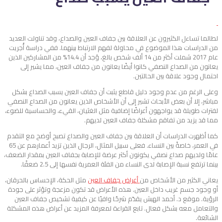
لطالما تساءل الكثيرون عن العلاقة بين جفاف العين والصداع، وقد تناولت العديد
من الدراسات هذا الموضوع في محاولة لفهم الارتباط بينهما. ففي دراسة أُجريت
عام 2017 شملت أكثر من 14 ألف شخص بالغ، وُجد أن 14.4% من المشاركين الذين
يعانون من الصداع النصفي كانوا أيضًا يعانون من جفاف العين، مما يشير إلى
احتمال وجود علاقة بين الحالتين.
وعلى الرغم من عدم وجود دليل قاطع يثبت أن جفاف العين يسبب الصداع بشكل
مباشر، إلا أن بعض الأبحاث تشير إلى أن الأشخاص الذين يعانون من الصداع النصفي
لفترات طويلة قد يواجهون أعراضًا إضافية مثل الغثيان، القيء، والحساسية للضوء،
مما قد يزيد من تفاقم مشكلة جفاف العين لديهم.
كما أظهرت الدراسات أن العلاقة بين جفاف العين والصداع تصبح أوضح مع التقدم
في العمر، خاصةً بين النساء. فعلى سبيل المثال، الرجال الذين تزيد أعمارهم عن 65
عامًا ولديهم صداع نصفي يكونون أكثر عرضة للإصابة بجفاف العين بمقدار الضعف،
بينما ترتفع نسبة الإصابة لدى النساء من الفئة العمرية نفسها إلى 2.5 ضعفًا.
يعاني الكثير من الأشخاص من
أعراض جفاف العين
مثل الحكة، الإحساس بالحرقان،
أو وجود جسم غريب داخل العين. هذه الأعراض قد تكون مزعجة وتؤثر على جودة
الرؤية. موقع د. أحمد الهبش يقدّم شرحًا وافيًا عن كيفية تشخيص جفاف العين
والتعامل معه بشكل فعال. تابع القراءة لمعرفة المزيد عن أعراض هذه المشكلة
الشائعة.