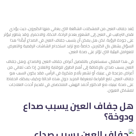
يُعد جفاف العين من المشكلات الشائعة التي يعاني منها الكثيرون، حيث يؤدي
نقص الترطيب في العين إلى الشعور بعدم الراحة، الحكة، والاحمرار، وقد يتطور ليؤثر
على جودة الرؤية. لكن هل يمكن أن يتسبب جفاف العين في الصداع أيضًا؟ هذا
السؤال يشغل بال الكثيرين، خاصةً مع تزايد استخدام الشاشات الرقمية والتعرض
للعوامل البيئية التي تؤثر على صحة العين.
في هذا المقال، سنستعرض بالتفصيل أعراض جفاف العين والصداع، وهل جفاف
العين يسبب صداع، بالإضافة إلى أهم الطرق للوقاية والعلاج. إذا كنت تعاني من
أعراض مزعجة في عينيك أو تشعر بآلام متكررة في الرأس، فقد يكون السبب هو
جفاف العين. تابع القراءة لمعرفة المزيد حول هذه الحالة وكيف يمكنك الحفاظ
على صحة عينيك مع الدكتور أحمد الهبش، المتخصص في تقديم أحدث العلاجات
لمشاكل العيون.
هل جفاف العين يسبب صداع
ودوخة؟