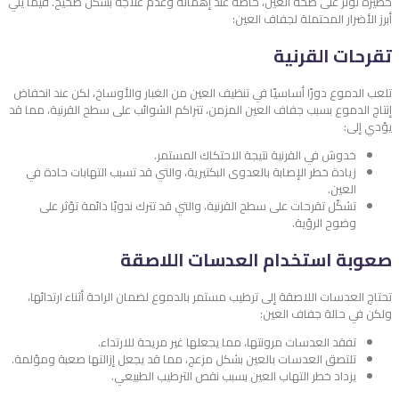
خطيرة تؤثر على صحة العين، خاصة عند إهماله وعدم علاجه بشكل صحيح. فيما يلي
أبرز الأضرار المحتملة لجفاف العين:
تقرحات القرنية
تلعب الدموع دورًا أساسيًا في تنظيف العين من الغبار والأوساخ، لكن عند انخفاض
إنتاج الدموع بسبب جفاف العين المزمن، تتراكم الشوائب على سطح القرنية، مما قد
يؤدي إلى:
خدوش في القرنية نتيجة الاحتكاك المستمر.
زيادة خطر الإصابة بالعدوى البكتيرية، والتي قد تسبب التهابات حادة في
العين.
تشكّل تقرحات على سطح القرنية، والتي قد تترك ندوبًا دائمة تؤثر على
وضوح الرؤية.
صعوبة استخدام العدسات اللاصقة
تحتاج العدسات اللاصقة إلى ترطيب مستمر بالدموع لضمان الراحة أثناء ارتدائها،
ولكن في حالة جفاف العين:
تفقد العدسات مرونتها، مما يجعلها غير مريحة للارتداء.
تلتصق العدسات بالعين بشكل مزعج، مما قد يجعل إزالتها صعبة ومؤلمة.
يزداد خطر التهاب العين بسبب نقص الترطيب الطبيعي.