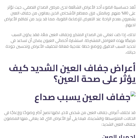
تُعد حساسية الضوء أحد الأعراض الشائعة لدى مرضى الصداع النصفي، حيث تؤثر
على 80% منهم. وبالمثل، فإن معظم الأشخاص الذين يعانون من جفاف العين
يشعرون بعدم الراحة عند التعرض للإضاءة القوية، مما قد يزيد من تفاقم الأعراض
لديهم.
لذلك، إذا كنت تعاني من الصداع المتكرر وجفاف العين معًا، فقد يكون السبب
مرتبطًا بهذه العوامل المشتركة. استشارة أخصائي العيون يمكن أن تساعد في
تحديد السبب الدقيق ووضع خطة علاجية فعالة لتخفيف الأعراض وتحسين جودة
حياتك.
أعراض جفاف العين الشديد كيف
يؤثر على صحة العين؟
قد تختلف أعراض جفاف العين من شخص لآخر، لكنها تصبح أكثر وضوحًا وإزعاجًا في
الحالات المتوسطة والشديدة. فيما يلي أبرز الأعراض التي قد يعاني منها المصابون
بجفاف العين الشديد:
احمرار العين