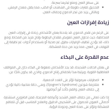
على سطح العين ومنع تبخرها بسرعة.
التحديق لفترات طويلة في الشاشات أو الكتب، مما يقلل معدل الرمش،
وبالتالي يزيد من تبخر الدموع وجفاف العين.
زيادة إفرازات العين
على الرغم من نقص الدموع، قد يلاحظ بعض الأشخاص زيادة في إفرازات العين
المخاطية، حيث تحاول العين تعويض فقدان الرطوبة بإنتاج مزيد من المخاط. ومع
ذلك، قد يؤدي تنظيف الإفرازات بطرق غير صحية أو باستخدام أدوات غير نظيفة إلى
التهابات في العين، مما يزيد من حدة المشكلة.
عدم القدرة على البكاء
في بعض الحالات الشديدة، قد يجد الأشخاص صعوبة في البكاء حتى في المواقف
العاطفية القوية. ويرتبط هذا بانخفاض إنتاج الدموع، والذي قد يكون ناتجًا عن:
اضطرابات هرمونية تؤثر على الغدد الدمعية.
متلازمة شوغرن (Sjogren’s Syndrome)، وهي حالة مناعية ذاتية تؤدي
إلى جفاف العين والفم كأحد أبرز أعراضها.
إذا كنت تعاني من جفاف العين الشديد وأعراضه المزعجة، فمن الضروري استشارة
أخصائي العيون للحصول على التشخيص الدقيق والعلاج المناسب قبل أن تتفاقم
المشكلة وتؤثر على صحة العين وجودة الرؤية.