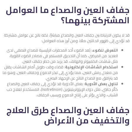
جفاف العين والصداع ما العوامل
المشتركة بينهما؟
قد لا يكون الارتباط بين جفاف العين والصداع مباشرًا، لكنه ناتج عن عوامل مشتركة
قد تؤدي إلى ظهور الحالتين معًا. ومن أبرز هذه العوامل:
التعرض للضوء
: يُعد الضوء أحد المحفزات الرئيسية للصداع النصفي لدى
العديد من المرضى، كما أن التحديق المستمر في مصادر الضوء القوية،
مثل شاشات الكمبيوتر والهاتف، قد يزيد من خطر جفاف العين.
استخدام الشاشات الإلكترونية
: قضاء وقت طويل أمام الشاشات يقلل
من معدل رمش العين، مما يؤدي إلى تبخر الدموع وجفاف العين، وهو ما
قد يترافق مع الصداع الناتج عن الإجهاد البصري.
تناول بعض الأدوية
: بعض الأدوية قد تؤدي إلى جفاف العين والصداع
كأثر جانبي، مثل دواء الإيزوتريتينوين (Isotretinoin)، المستخدم لعلاج حب
الشباب، والذي يؤثر على إنتاج الدموع ويسبب الجفاف.
جفاف العين والصداع طرق العلاج
والتخفيف من الأعراض