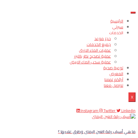
الرئيسية
سيرتي
الخدمات
حجز موعد
جميع الخدمات
عمليات الماء الازرق
عملية تصحيح نظر بالليزر
عملية سحب الماء الابيض
توعية صحية
المعرض
آرائكم تهمنا
تواصل معنا
X
Instagram
Twitter
Linkedin
ما هي أسباب رفة العين اليمنى وطرق علاجها ؟