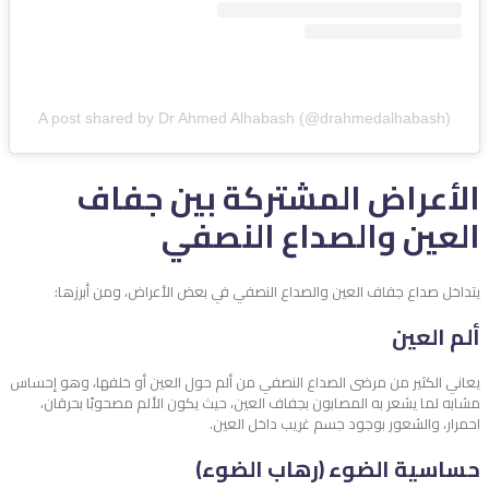
A post shared by Dr Ahmed Alhabash (@drahmedalhabash)
الأعراض المشتركة بين جفاف
العين والصداع النصفي
يتداخل صداع جفاف العين والصداع النصفي في بعض الأعراض، ومن أبرزها:
ألم العين
يعاني الكثير من مرضى الصداع النصفي من ألم حول العين أو خلفها، وهو إحساس
مشابه لما يشعر به المصابون بجفاف العين، حيث يكون الألم مصحوبًا بحرقان،
احمرار، والشعور بوجود جسم غريب داخل العين.
حساسية الضوء (رهاب الضوء)