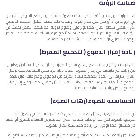
ضبابية الرؤية
تُعد ضبابية الرؤية من أكثر أعراض جفاف العين انتشارًا، حيث يشعر المريض بتشوش
في الرؤية يزداد أو يقل على مدار اليوم. ويحدث ذلك بسبب اختلال الغشاء الدمعي
الذي يغطي سطح العين، مما يؤثر على وضوح الرؤية. قد يلاحظ البعض تحسنًا في
الرؤية في الصباح الباكر، لكنها تتدهور تدريجيًا مع مرور الساعات، خاصة عند التعرض
للإجهاد البصري أو التحديق في الشاشات لفترات طويلة.
زيادة إفراز الدموع (التدميع المفرط)
على الرغم من أن جفاف العين يعني نقص الرطوبة، إلا أن بعض الأشخاص يعانون
من زيادة غير طبيعية في إفراز الدموع. يحدث ذلك كرد فعل للجفاف، حيث ترسل
العين إشارات إلى الغدد الدمعية لإنتاج المزيد من الدموع. ومع ذلك، فإن هذه
الدموع غالبًا ما تكون غير كافية لترطيب العين بشكل فعّال، مما يؤدي إلى إفراز
الدموع بشكل زائد دون فائدة حقيقية.
الحساسية للضوء (رهاب الضوء)
في الحالات الطبيعية، يعمل الغشاء الدمعي كطبقة واقية تحمي العين عند
تعرضها للضوء. لكن عند الإصابة بجفاف العين، قد يتعرض الغشاء للتمزق أو يصبح
غير متساوٍ، مما يؤدي إلى زيادة حساسية العين للضوء.
قد تكون هذه الحساسية تجاه أنواع معينة من الإضاءة، مثل الضوء الساطع أو