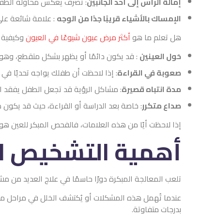
إمالة الرأس إلى أحد الجانبين
: تصرف يعكس محاولة الطفل 
الإمساك بالأشياء قريبًا جدًا من الوجه
: علامة شائعة على
هل تعلم ما هو
أكثر مرض عيون شيوعًا في العيون
وكيفية 
حَول العينين
: قد يكون دائمًا أو يظهر بشكل متقطع، وهو 
صعوبة في القراءة
: إذا لاحظت أن طفلك يواجه تحديًا في ت
مدة انتباه قصيرة
: مشاكل الرؤية قد تجعل الطفل يفقد الا
صداع متكرر
: خاصة بعد الدراسة أو القراءة، حيث قد يكون 
إذا لاحظت أيًا من هذه العلامات، فالفحص المبكر للعين 
أهمية التشخيص ا
تلعب المعالجة المبكرة دورًا حاسمًا في علاج العديد من م
عندما تُهمل هذه المشكلات أو يُكتشف الخلل في مراحل متأخ
بدرجات متفاوتة.