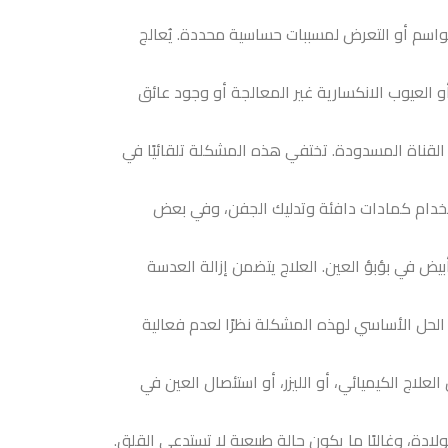
مواسم أو التعرض لمسببات حساسية محددة. يُعالج
و العيوب الانكسارية غير المعالجة أو وجود عائق
ح القناة المسدودة. تختفي هذه المشكلة تلقائيًا في
استخدام كمادات دافئة وتدليك الجفن، وفي بعض
أبيض في بؤبؤ العين. العلاج يتضمن إزالة العدسة
الحل الأساسي لهذه المشكلة نظرًا لعدم فعالية
علاج الكيميائي، أو الليزر، أو استئصال العين في
 الخفيف في العين أمرًا شائعًا خلال أول 15 يومًا بعد الولادة، وغالبًا ما يكون حالة طبيعية لا تستدعي القلق.