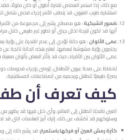
مع ذلك، إذا استمر العماص لفترة أطول أو كان ملونًا، فق
استشارة طبيب العيون. قد يتطلب الأمر إجراء فحص شامل لل
ضمور الشبكية
: هو مصطلح يشير إلى مجموعة من الأمراض
أنها قد تكون نتيجة لخلل جيني أو تطور غير طبيعي خلال مرا
عمى الألوان
: هو حالة تؤدي إلى عدم القدرة على رؤية بع
يختبرون رؤية مشوشة لبعضها. تعتبر هذه الحالة ناتجة عن خ
عمى الألوان بين الأفراد، حيث قد يتأثر البعض بألوان معين
للحفاظ على صحة عيون الأطفال، يُوصى بإجراء فحوصات دوري
بصريًا طبيعيًا للطفل ويحميه من المضاعفات المستقبلية.
كيف تعرف أن طفل
العين نافذة الطفل إلى العالم، وأي خلل فيها قد يظهر من خ
وسلوكهم قد تكشف عن ذلك. إليك أبرز العلامات التي قد 
كثرة رمش العين أو فركها باستمرار
: قد يشير ذلك إلى 