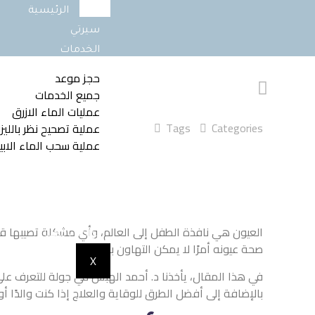
الرئيسية
سيرتي
الخدمات
حجز موعد
جميع الخدمات
عمليات الماء الازرق
Tags
Categories
عملية تصحيح نظر بالليزر
عملية سحب الماء الاب
توعية صحية
المعرض
آرائكم تهمنا
العيون هي نافذة الطفل إلى العالم، وأي مشكلة تصيبها قد
تواصل معنا
صحة عيونه أمرًا لا يمكن التهاون به.
X
في هذا المقال، يأخذنا د. أحمد الهبش في جولة للتعرف على
بالإضافة إلى أفضل الطرق للوقاية والعلاج إذا كنت والدً