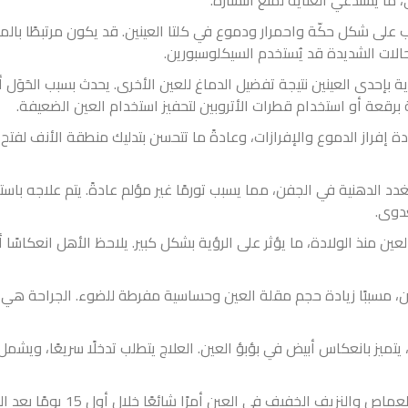
ب على شكل حكّة واحمرار ودموع في كلتا العينين. قد يكون مرتبطًا بال
الات الشديدة قد يُستخدم السيكلوسبورين.
إحدى العينين نتيجة تفضيل الدماغ للعين الأخرى. يحدث بسبب الحَوَل أ
 برقعة أو استخدام قطرات الأتروبين لتحفيز استخدام العين الضعيفة.
دة إفراز الدموع والإفرازات، وعادةً ما تتحسن بتدليك منطقة الأنف لفت
غدد الدهنية في الجفن، مما يسبب تورمًا غير مؤلم عادةً. يتم علاجه ب
عدوى.
ين منذ الولادة، ما يؤثر على الرؤية بشكل كبير. يلاحظ الأهل انعكاسًا 
ن، مسببًا زيادة حجم مقلة العين وحساسية مفرطة للضوء. الجراحة هي 
ميز بانعكاس أبيض في بؤبؤ العين. العلاج يتطلب تدخلًا سريعًا، ويشمل ال
: يُعتبر العماص والنزيف