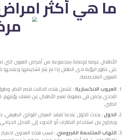
ما هي أكثر امراض 
الأطفال عرضة للإصابة بمجموعة من أمراض العيون التي تختلف
على تطور الرؤية لدى الطفل إذا لم يتم تشخيصها وعلاجها ف
العيون المتخصصة.
العيوب الانكسارية
: تشمل هذه الحالات قصر النظر، وطول الن
التحدي يكمن في صعوبة تعبير الأطفال عن ضعف رؤيتهم. قد
الطبي.
الحَوَل
: يحدث الحَوَل عندما تفقد العينان التوازي الطبيعي، 
ويتراوح بين استخدام النظارات أو اللجوء إلى التدخل الجرا
التهاب الملتحمة الفيروسي
: تسبب هذه العدوى احمرار ال