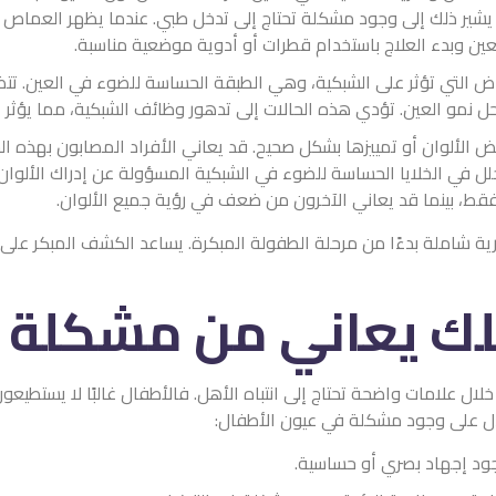
د يشير ذلك إلى وجود مشكلة تحتاج إلى تدخل طبي. عندما يظهر العما
عين وبدء العلاج باستخدام قطرات أو أدوية موضعية مناسبة.
 التي تؤثر على الشبكية، وهي الطبقة الحساسة للضوء في العين. تت
حل نمو العين. تؤدي هذه الحالات إلى تدهور وظائف الشبكية، مما يؤثر 
ض الألوان أو تمييزها بشكل صحيح. قد يعاني الأفراد المصابون بهذه ال
لل في الخلايا الحساسة للضوء في الشبكية المسؤولة عن إدراك الألوان،
ة فقط، بينما قد يعاني الآخرون من ضعف في رؤية جميع الألوان.
ة شاملة بدءًا من مرحلة الطفولة المبكرة. يساعد الكشف المبكر على ع
ك يعاني من مشكلة ف
لال علامات واضحة تحتاج إلى انتباه الأهل. فالأطفال غالبًا لا يستطيع
تدل على وجود مشكلة في عيون الأطفال:
وجود إجهاد بصري أو حساسية.