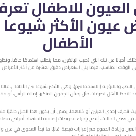
العيون للاطفال تعرف 
 أحيانًا عن تلك التي تصيب البالغين، مما يتطلب اهتمامًا خاصًا. وتظه
ي الوقت المناسب. فيما يلي استعراض دقيق لعشرة من أكثر الأمراض الع
ظر، واللابؤرية (الاستجماتيزم)، وهي الأكثر شيوعًا بين الأطفال. غالبًا 
 تلاحظ الأهل تصرفات مثل رمش الجفون المتكرر، إمالة الرأس، أو فق
حيث تنحرف إحدى العينين أو كلاهما. يمكن أن يكون هذا الخلل خلقيًا منذ ال
حي. في بعض الحالات، يُنصح بإجراء فحوصات إضافية لاستبعاد أمراض مصاح
عين وزيادة الدموع مع إفرازات قيحية. غالبًا ما تبدأ العدوى في عين وا