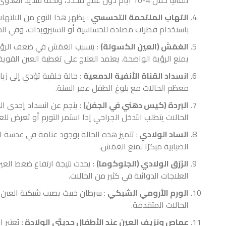
تلقائيًا خلال 4-10 أيام دون علاج محدد، ولكنه شديد العدوى، ما يستدعي العناية لمنع انتشاره.
التهاب الملتحمة التحسسي
: يظهر هذا النوع من الالتها
باستخدام قطرات مضادة للحساسية أو الستيرويدات، وفي الح
الغمَش (العين الكسولة)
: يتسبب الغمَش في ضعف الرؤية ب
يمنع الرؤية الواضحة. يعتمد العلاج على تغطية العين القوية
انسداد القناة الأنفية الدمعية
: حالة خلقية تؤدي إلى زيا
معظم الحالات مع بلوغ الطفل عمر السنة.
البَردة (كيس دهني في الجفن)
: ينجم عن انسداد إحدى ال
الحالات يتطلب التدخل الجراحي إذا استمر التورم أو تعرض لل
الساد الولادي
: تتميز هذه الحالة بوجود عتامة في عدسة الع
الضبابية مبكرًا لمنع الغمَش.
الزَرَق الولادي (الجلوكوما)
: يحدث نتيجة ارتفاع ضغط العي
العلاجات الدوائية في كثير من الحالات.
الورم الأرومي الشبكي
: سرطان خبيث يصيب شبكية العين، يت
الحالات المتقدمة.
عماص ونزيف العين عند الأطفال حديثي الولادة