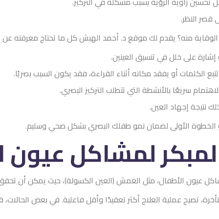
تحسين زاوية الرؤية بسبب مشكلة في التركيز.
 قصر النظر.
الوقاية منه؟ يقدم لك موقع د. أحمد الهبش كل ما تحتاج معرفته عن 
إشارة على خلل في تنسيق العينين.
تبع الكلمات أو يفقد مكانه أثناء القراءة، فقد يكون السبب بصريًا.
هتمام سريعًا بالأنشطة التي تتطلب التركيز البصري.
ذلك نتيجة إجهاد العين.
هو الخطوة الأولى لضمان نمو طفلك البصري بشكل صحي وسليم.
لمبكر لمشاكل عيون 
شاكل عيون الأطفال، مثل الغمش (العين الكسولة)، حيث يمكن أن تحقق 
رة، تصبح عملية العلاج أكثر تعقيدًا وأقل فاعلية. في بعض الحالات، ق