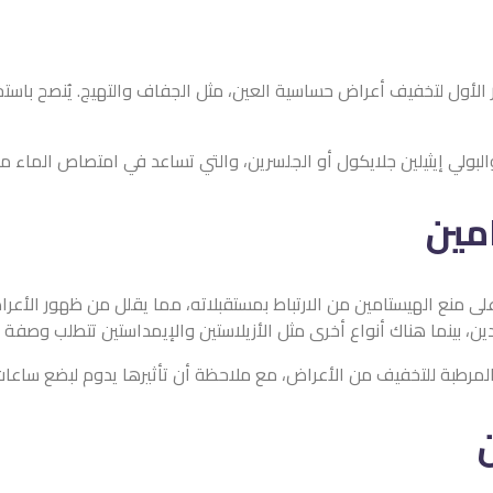
خيار الأول لتخفيف أعراض حساسية العين، مثل الجفاف والتهيج. يُنصح باس
لبولي إيثيلين جلايكول أو الجلسرين، والتي تساعد في امتصاص الماء من
مين
ى منع الهيستامين من الارتباط بمستقبلاته، مما يقلل من ظهور الأعر
ادين، بينما هناك أنواع أخرى مثل الأزيلاستين والإيمداستين تتطلب وصفة ط
ت المرطبة للتخفيف من الأعراض، مع ملاحظة أن تأثيرها يدوم لبضع سا