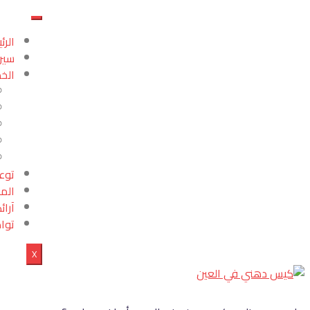
الرئ
سير
الخ
توع
الم
آرائ
توا
X