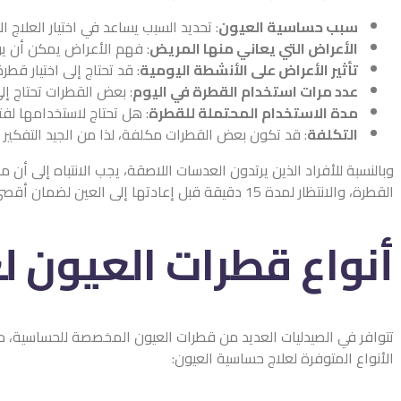
سبب حساسية العيون
: تحديد السبب يساعد في اختيار العلاج ال
الأعراض التي يعاني منها المريض
: فهم الأعراض يمكن أن ي
تأثير الأعراض على الأنشطة اليومية
: قد تحتاج إلى اختيار ق
عدد مرات استخدام القطرة في اليوم
: بعض القطرات تحتاج إلى
مدة الاستخدام المحتملة للقطرة
: هل تحتاج لاستخدامها لف
التكلفة
: قد تكون بعض القطرات مكلفة، لذا من الجيد التفكير ف
وبالنسبة للأفراد الذين يرتدون العدسات اللاصقة، يجب الانتباه إلى أ
القطرة، والانتظار لمدة 15 دقيقة قبل إعادتها إلى العين لضمان أقصى استفادة من العلاج دون التأثير على سلامة العدسات.
أنواع قطرات العيون ل
تتوافر في الصيدليات العديد من قطرات العيون المخصصة للحساسية، منه
الأنواع المتوفرة لعلاج حساسية العيون: