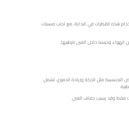
تخدام هذه القطرات في البداية، مع تجنب مسببات
 الهواء وحبسه داخل العين لترطيبها.
اض التحسسية مثل الحكة وزيادة الدموع، تشمل
بية.
عات فقط وقد يسبب جفاف العين.