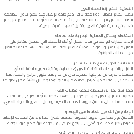
التغذية المتوازنة لصحة العين:
يلعب النظام الغذائي دورًا محوريًا في دعم صحة الإبصار، حيث يُنصح بتناول الأطعمة
الغنية بفيتامين A وC وE، بالإضافة إلى الأحماض الدهنية أوميجا-3، لما لها من دور
فعال في حماية شبكية العين وتقليل تدهور القدرة البصرية.
استخدام وسائل الحماية البصرية عند الحاجة:
ارتداء النظارات الواقية في بيئات العمل أو أثناء الأنشطة التي تتضمن مخاطر على
العين مثل الغبار أو المواد الكيميائية أو الرياضة، يُعتبر وسيلة أساسية لحماية العين
من الإصابات المباشرة.
المتابعة الدورية مع طبيب العيون:
الالتزام بالفحوصات المنتظمة للعين يُعد خطوة وقائية ضرورية لاكتشاف أي
مشكلات بصرية في مراحلها المبكرة، حتى في حال عدم ظهور أعراض واضحة، مما
يساعد على الوقاية من أمراض خطيرة مثل الجلوكوما واعتلال الشبكية قبل تطورها.
ممارسة تمارين بسيطة لتحفيز عضلات العين:
ممارسة تمارين العين مثل تحريكها في اتجاهات مختلفة أو التركيز على مسافات
متباينة يساعد على تحسين مرونة العضلات البصرية وتقليل الشعور بالإجهاد البصري.
الإقلاع عن التدخين للحفاظ على الإبصار:
التدخين يؤثر سلبًا على الدورة الدموية المغذية للعين، مما يزيد من احتمالية الإصابة
بأمراض بصرية خطيرة ويؤدي إلى تراجع تدريجي في جودة الرؤية مع مرور الوقت.
تقليل إجهاد العين أثناء استخدام الشاشات: