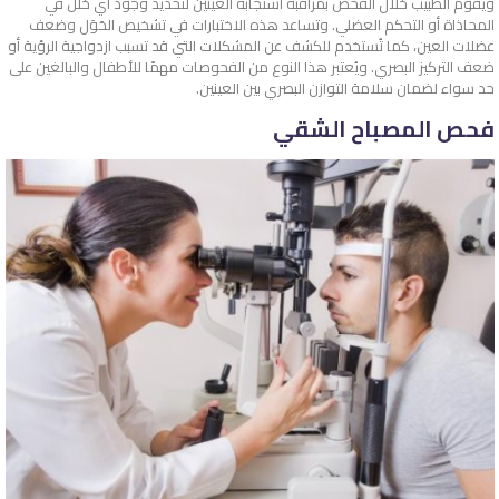
ويقوم الطبيب خلال الفحص بمراقبة استجابة العينين لتحديد وجود أي خلل في
المحاذاة أو التحكم العضلي. وتساعد هذه الاختبارات في تشخيص الحَوَل وضعف
عضلات العين، كما تُستخدم للكشف عن المشكلات التي قد تسبب ازدواجية الرؤية أو
ضعف التركيز البصري. ويُعتبر هذا النوع من الفحوصات مهمًا للأطفال والبالغين على
حد سواء لضمان سلامة التوازن البصري بين العينين.
فحص المصباح الشقي