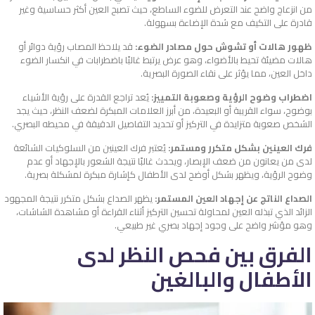
من انزعاج واضح عند التعرض للضوء الساطع، حيث تصبح العين أكثر حساسية وغير
قادرة على التكيف مع شدة الإضاءة بسهولة.
ظهور هالات أو تشوش حول مصادر الضوء:
قد يلاحظ المصاب رؤية دوائر أو
هالات مضيئة تحيط بالأضواء، وهو عرض يرتبط غالبًا باضطرابات في انكسار الضوء
داخل العين، مما يؤثر على نقاء الصورة البصرية.
اضطراب وضوح الرؤية وصعوبة التمييز:
يُعد تراجع القدرة على رؤية الأشياء
بوضوح، سواء القريبة أو البعيدة، من أبرز العلامات المبكرة لضعف النظر، حيث يجد
الشخص صعوبة متزايدة في التركيز أو تحديد التفاصيل الدقيقة في محيطه البصري.
فرك العينين بشكل متكرر ومستمر:
يُعتبر فرك العينين من السلوكيات الشائعة
لدى من يعانون من ضعف الإبصار، ويحدث غالبًا نتيجة الشعور بالإجهاد أو عدم
وضوح الرؤية، ويظهر بشكل أوضح لدى الأطفال كإشارة مبكرة لمشكلة بصرية.
الصداع الناتج عن إجهاد العين المستمر:
يظهر الصداع بشكل متكرر نتيجة المجهود
الزائد الذي تبذله العين لمحاولة تحسين التركيز أثناء القراءة أو مشاهدة الشاشات،
وهو مؤشر واضح على وجود إجهاد بصري غير طبيعي.
الفرق بين فحص النظر لدى
الأطفال والبالغين