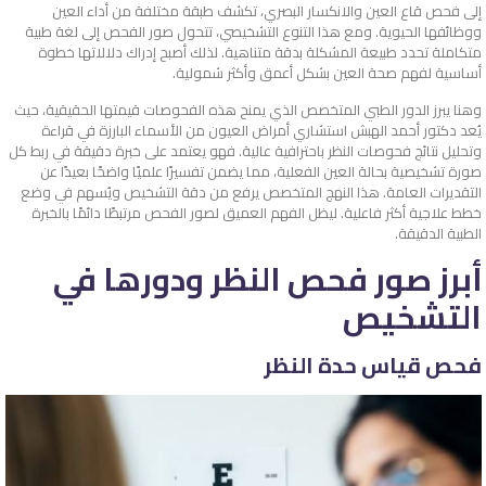
إلى فحص قاع العين والانكسار البصري، تكشف طبقة مختلفة من أداء العين
ووظائفها الحيوية. ومع هذا التنوع التشخيصي، تتحول صور الفحص إلى لغة طبية
متكاملة تحدد طبيعة المشكلة بدقة متناهية. لذلك أصبح إدراك دلالاتها خطوة
أساسية لفهم صحة العين بشكل أعمق وأكثر شمولية.
وهنا يبرز الدور الطبي المتخصص الذي يمنح هذه الفحوصات قيمتها الحقيقية، حيث
يُعد دكتور أحمد الهبش استشاري أمراض العيون من الأسماء البارزة في قراءة
وتحليل نتائج فحوصات النظر باحترافية عالية. فهو يعتمد على خبرة دقيقة في ربط كل
صورة تشخيصية بحالة العين الفعلية، مما يضمن تفسيرًا علميًا واضحًا بعيدًا عن
التقديرات العامة. هذا النهج المتخصص يرفع من دقة التشخيص ويُسهم في وضع
خطط علاجية أكثر فاعلية. ليظل الفهم العميق لصور الفحص مرتبطًا دائمًا بالخبرة
الطبية الدقيقة.
أبرز صور فحص النظر ودورها في
التشخيص
فحص قياس حدة النظر