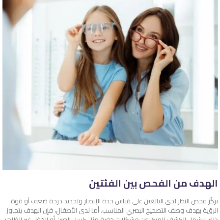
الهدف من الفحص بين الفئتين
يركّز فحص النظر لدى البالغين على قياس حدة الإبصار وتحديد درجة ضعف أو قوة
الرؤية بهدف وصف التصحيح البصري المناسب. أما لدى الأطفال، فإن الهدف يتجاوز
ذلك ليشمل الكشف المبكر عن مشكلات خفية مثل كسل العين أو الحَوَل غير الظاهر،