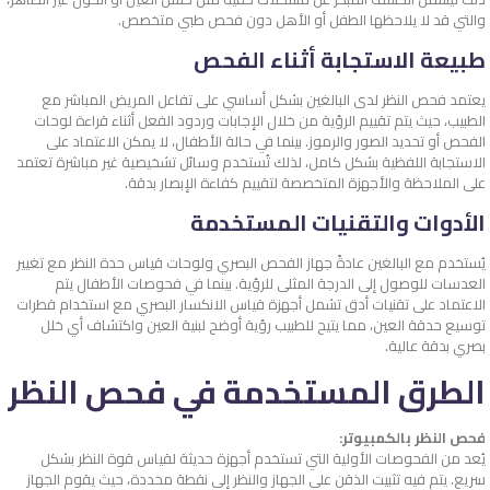
والتي قد لا يلاحظها الطفل أو الأهل دون فحص طبي متخصص.
طبيعة الاستجابة أثناء الفحص
يعتمد فحص النظر لدى البالغين بشكل أساسي على تفاعل المريض المباشر مع
الطبيب، حيث يتم تقييم الرؤية من خلال الإجابات وردود الفعل أثناء قراءة لوحات
الفحص أو تحديد الصور والرموز. بينما في حالة الأطفال، لا يمكن الاعتماد على
الاستجابة اللفظية بشكل كامل، لذلك تُستخدم وسائل تشخيصية غير مباشرة تعتمد
على الملاحظة والأجهزة المتخصصة لتقييم كفاءة الإبصار بدقة.
الأدوات والتقنيات المستخدمة
يُستخدم مع البالغين عادةً جهاز الفحص البصري ولوحات قياس حدة النظر مع تغيير
العدسات للوصول إلى الدرجة المثلى للرؤية. بينما في فحوصات الأطفال يتم
الاعتماد على تقنيات أدق تشمل أجهزة قياس الانكسار البصري مع استخدام قطرات
توسيع حدقة العين، مما يتيح للطبيب رؤية أوضح لبنية العين واكتشاف أي خلل
بصري بدقة عالية.
الطرق المستخدمة في فحص النظر
فحص النظر بالكمبيوتر:
يُعد من الفحوصات الأولية التي تستخدم أجهزة حديثة لقياس قوة النظر بشكل
سريع. يتم فيه تثبيت الذقن على الجهاز والنظر إلى نقطة محددة، حيث يقوم الجهاز