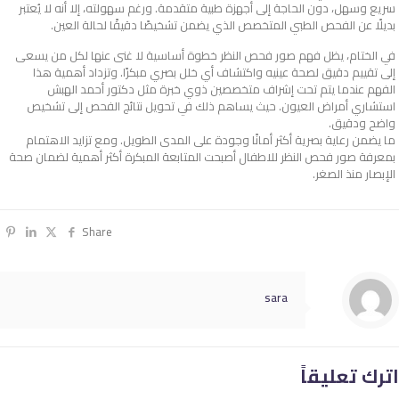
سريع وسهل، دون الحاجة إلى أجهزة طبية متقدمة. ورغم سهولته، إلا أنه لا يُعتبر
بديلًا عن الفحص الطبي المتخصص الذي يضمن تشخيصًا دقيقًا لحالة العين.
في الختام، يظل فهم صور فحص النظر خطوة أساسية لا غنى عنها لكل من يسعى
إلى تقييم دقيق لصحة عينيه واكتشاف أي خلل بصري مبكرًا. وتزداد أهمية هذا
الفهم عندما يتم تحت إشراف متخصصين ذوي خبرة مثل دكتور أحمد الهبش
استشاري أمراض العيون. حيث يساهم ذلك في تحويل نتائج الفحص إلى تشخيص
واضح ودقيق.
ما يضمن رعاية بصرية أكثر أمانًا وجودة على المدى الطويل. ومع تزايد الاهتمام
بمعرفة صور فحص النظر للاطفال أصبحت المتابعة المبكرة أكثر أهمية لضمان صحة
الإبصار منذ الصغر.
Share
sara
اترك تعليقاً