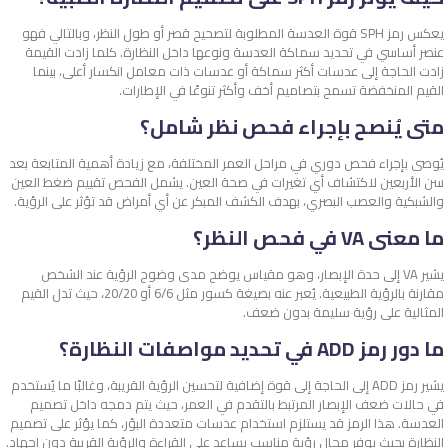
يعكس رمز SPH قوة العدسة المطلوبة لتصحيح قصر أو طول النظر، وبالتالي فهو
عنصر أساسي في تحديد سماكة العدسة ونوعها داخل النظارة. كلما زادت القيمة
زادت الحاجة إلى عدسات أكثر سماكة أو عدسات ذات معامل انكسار أعلى، بينما
القيم المنخفضة تسمح بتصاميم أخف وأكثر تنوعًا في الإطارات.
متى يُنصح بإجراء فحص نظر شامل؟
يُوصى بإجراء فحص دوري في مراحل العمر المختلفة، مع زيادة أهمية المتابعة بعد
سن الأربعين لاكتشاف أي تغيرات في صحة العين. يشمل الفحص تقييم ضغط العين
والشبكية والعصب البصري، بهدف الكشف المبكر عن أي أمراض قد تؤثر على الرؤية.
ما معنى VA في فحص النظر؟
يشير VA إلى حدة الإبصار، وهو مقياس يوضح مدى وضوح الرؤية عند الشخص
مقارنة بالرؤية الطبيعية. يُعبر عنه بصيغة كسور مثل 6/6 أو 20/20، حيث تدل القيم
المثالية على رؤية سليمة بدون ضعف.
ما دور رمز ADD في تحديد مواصفات النظارة؟
يشير رمز ADD إلى الحاجة إلى قوة إضافية لتحسين الرؤية القريبة، وغالبًا ما يُستخدم
في حالات ضعف الإبصار المرتبط بالتقدم في العمر، حيث يتم دمجه داخل تصميم
العدسة. هذا الرمز قد يستلزم استخدام عدسات متعددة البؤر، كما يؤثر على تصميم
النظارة بحيث يوفر مجال رؤية مناسب يساعد على القراءة والرؤية القريبة دون إجهاد.