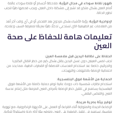
ظهور نقاط سوداء في مجال الرؤية:
ملاحظة أجسام أو نقاط سوداء عائمة
أمام العين بشكل متكرر قد تشير إلى مشكلة داخل العين، ويجب فحصها طبيًا لتجنب
تطور الحالة.
ازدواجية الرؤية:
رؤية الأشياء بشكل مزدوج بعد الفحص أو في أي وقت آخر تُعد
من العلامات غير الطبيعية التي تستدعي تدخلًا طبيًا سريعًا لمعرفة السبب وعلاجه.
تعليمات هامة للحفاظ على صحة
العين
الحفاظ على نظافة اليدين قبل ملامسة العين:
تجنب لمس العينين دون غسل اليدين يقلل بشكل كبير من خطر انتقال البكتيريا
والجراثيم، خاصة عند استخدام العدسات اللاصقة أو القطرات الطبية، مما يحد من
احتمالية الإصابة بالالتهابات والتهيجات.
الحماية من الأشعة فوق البنفسجية:
استخدام نظارات شمسية ذات جودة عالية توفر حماية كاملة من الأشعة فوق
البنفسجية يساهم في تقليل خطر الإصابة بأمراض العين المزمنة مثل إعتام عدسة
العين والتنكس البقعي.
توفير بيئة بصرية مريحة:
الإضاءة الجيدة والمتوازنة أثناء القراءة أو العمل على الأجهزة الإلكترونية، مع تهوية
مناسبة، تساهم في تقليل الضغط على العين وتوفير بيئة أكثر راحة واستقرارًا للرؤية.