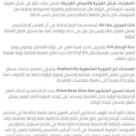
اضطرابات شكل القرنية (الأمراض القرنية):
تشمل حالات تؤثر على شكل القرنية
وتسبب تشوشًا في الرؤية مثل الاستجماتيزم والقرنية المخروطية وغيرها من
التشوهات التي تحتاج متابعة دقيقة وعلاج متخصص حسب الحالة.
كلتا العينين معًا OU:
يُستخدم هذا الرمز للدلالة على أن القياس أو التشخيص
يشمل العينين معًا وليس كل عين على حدة، ويُعتمد عليه عند تسجيل النتائج العامة
للرؤية.
حدة الإبصار V/A:
يشير إلى مدى قدرة العين على رؤية التفاصيل بوضوح، ويتم
التعبير عنه بنسب قياسية مثل 6/6 أو 20/20، حيث تعني القيمة المثالية رؤية طبيعية
بدون ضعف.
العدسات غير الكروية المتطورة Asphericity:
يشير إلى تصميم عدسات بسطح
غير كروي لتقليل التشوهات البصرية وتحسين وضوح الرؤية خاصة عند الأطراف، مما
يوفر راحة بصرية أعلى مقارنة بالعدسات التقليدية.
اتجاه تصحيح المنشور Prism Base Direction:
يحدد اتجاه تصحيح انحراف العين
أو ازدواجية الرؤية داخل العدسة، ويساعد على توحيد الصورة أمام العينين بشكل
دقيق لتحسين جودة الإبصار.
يتميّز دكتور أحمد الهبش استشاري أمراض العيون بخبرة علمية متقدمة في تشخيص
مشكلات الإبصار وتحليل
صور فحص النظر ارقام
باحترافية عالية ودقة متناهية. وقد
ساهمت إنجازاته الأكاديمية وزمالاته المتخصصة في تقديم مستوى متطور من
الفحوصات البصرية المعتمدة على أحدث أساليب التشخيص والعناية بالعين. إذا كنت
تبحث عن تقييم بصري شامل تحت إشراف طبي موثوق، فالتواصل مع دكتور أحمد