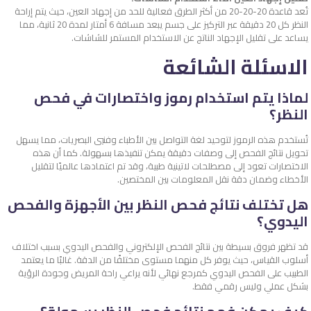
تُعد قاعدة 20-20-20 من أكثر الطرق فعالية للحد من إجهاد العين، حيث يتم إراحة
النظر كل 20 دقيقة عبر التركيز على جسم يبعد مسافة 6 أمتار لمدة 20 ثانية، مما
يساعد على تقليل الإجهاد الناتج عن الاستخدام المستمر للشاشات.
الاسئلة الشائعة
لماذا يتم استخدام رموز واختصارات في فحص
النظر؟
تُستخدم هذه الرموز لتوحيد لغة التواصل بين الأطباء وفنيي البصريات، مما يسهل
تحويل نتائج الفحص إلى وصفات دقيقة يمكن تنفيذها بسهولة. كما أن هذه
الاختصارات تعود إلى مصطلحات لاتينية طبية، وقد تم اعتمادها عالميًا لتقليل
الأخطاء وضمان دقة نقل المعلومات بين المختصين.
هل تختلف نتائج فحص النظر بين الأجهزة والفحص
اليدوي؟
قد تظهر فروق بسيطة بين نتائج الفحص الإلكتروني والفحص اليدوي بسبب اختلاف
أسلوب القياس، حيث يوفر كل منهما مستوى مختلفًا من الدقة. غالبًا ما يعتمد
الطبيب على الفحص اليدوي كمرجع نهائي لأنه يراعي راحة المريض وجودة الرؤية
بشكل عملي وليس رقمي فقط.