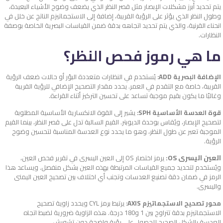
يتم تحديد أبرز مشكلات الإبصار مثل قصر النظر الذي يضعف وضوح الأشياء البعيدة،
وطول النظر الذي يؤثر على الرؤية القريبة، إضافة إلى الاستجماتيزم الناتج عن خلل في
انحناء القرنية، والذي يتم تحديد اتجاهه بدقة ضمن القياسات البصرية الخاصة بوصفة
النظارات.
ما هي رموز فحص النظر؟
الإضافة البصرية ADD:
يُستخدم في النظارات متعددة البؤر أو حالات ضعف الرؤية
القريبة، خاصة مع التقدم في العمر. يحدد مقدار التصحيح الإضافي للرؤية القريبة
وغالبًا ما يكون بقيم موجبة تساعد على تحسين التركيز أثناء القراءة.
قوة العدسة الأساسية SPH:
يشير إلى القوة الانكسارية الأساسية المطلوبة
لتصحيح الإبصار، ويُقاس بوحدة الديوبتر. القيم السالبة تدل على قصر النظر، بينما القيم
الموجبة تعبر عن طول النظر، وهو ما يحدد نوع العدسة المناسبة لتحسين وضوح
الرؤية.
العين اليسرى OS:
يرمز اختصار OS إلى العين اليسرى في تقرير فحص العين،
ويُستخدم لتحديد جميع القياسات المرتبطة بهذه العين بشكل منفصل. ويساعد هذا
الرمز في ضمان دقة تصنيع العدسات وتجنب أي اختلاف بين تصحيح العين اليمنى
واليسرى.
محور تصحيح الاستجماتيزم AXIS:
يرتبط برمز CYL ويحدد زاوية تصحيح
الاستجماتيزم بدقة تتراوح بين 1 و180 درجة. هذه الزاوية ضرورية لضبط اتجاه
العدسة بالشكل الصحيح للحصول على رؤية واضحة دون تشويش.