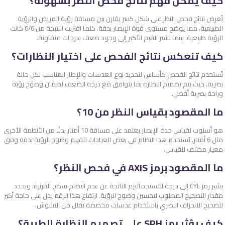
كيف يمكن فهم نتائج فحص النظر بسهولة؟
تُعرض نتائج فحص النظر على شكل كسر يقارن بين مسافة رؤية المريض والرؤية
الطبيعية، مما يوضح مستوى قوة الإبصار بدقة. كلما اقتربت النتيجة من 6/6 كانت
الرؤية طبيعية، بينما تشير القيم الأكبر إلى وجود ضعف بدرجات متفاوتة.
كيف تنعكس نتائج الفحص على اختيار النظارات؟
تُستخدم نتائج الفحص كأساس لتحديد نوع العدسات والإطار المناسب لكل حالة
بصرية. حيث يتم تصميم النظارة بما يتوافق مع درجة الضعف لضمان وضوح رؤية
وراحة بصرية أفضل.
ما المقصود بقياس النظر من 10؟
هو أسلوب لقياس حدة الإبصار يعتمد على مسافة 10 أمتار بدلًا من الأنظمة الأخرى
مثل 6 أمتار. يُستخدم هذا النظام في بعض العيادات لتقييم وضوح الرؤية بدقة وفق
معيار مختلف للقياس.
ما المقصود برمز AXIS في فحص النظر؟
يشير رمز CYL إلى درجة الاستجماتيزم الناتجة عن عدم انتظام سطح القرنية، ويحدد
مقدار التصحيح المطلوب لتحسين وضوح الرؤية. ارتفاع هذا الرقم يدل على حاجة أكبر
لتصحيح الانحراف البصري باستخدام عدسات مخصصة تقلل من التشوش.
كيف يؤثر رمز SPH على تصميم النظارة الطبية؟