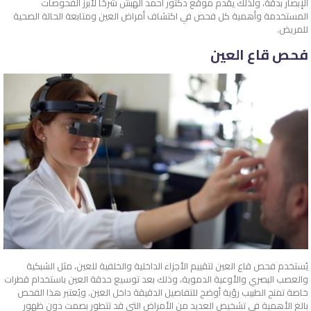
الإبصار بدقة، ولذلك يقدم موقع دكتور أحمد الهبش شرحًا لأبرز الفحوصات
المستخدمة وأهمية كل فحص في اكتشاف أمراض العين ومتابعة الحالة الصحية
للمريض.
فحص قاع العين
يُستخدم فحص قاع العين لتقييم الأجزاء الداخلية والخلفية للعين، مثل الشبكية
والعصب البصري والأوعية الدموية، وذلك بعد توسيع حدقة العين باستخدام قطرات
خاصة تمنح الطبيب رؤية أوضح للتفاصيل الدقيقة داخل العين. ويُعتبر هذا الفحص
بالغ الأهمية في تشخيص العديد من الأمراض التي قد تتطور بصمت دون ظهور