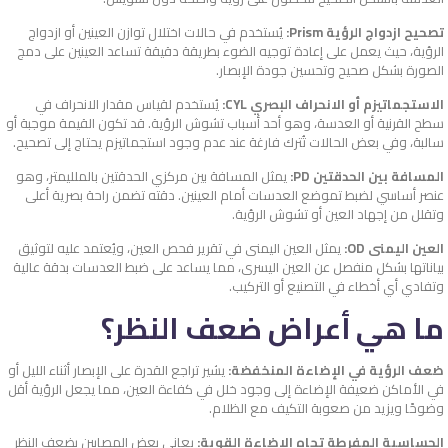
تصحيح ازدواج الرؤية Prism:
يُستخدم في حالات اختلال توازن العينين أو ازدواج
الرؤية، حيث يعمل على إعادة توجيه الضوء بطريقة دقيقة تساعد العينين على دمج
الصورة بشكل صحيح وتحسين جودة الإبصار.
الاستجماتيزم أو الانحراف البصري CYL:
يُستخدم لقياس مقدار الانحراف في
سطح القرنية أو العدسة، وهو أحد أسباب تشوش الرؤية. قد تكون القيمة موجبة أو
سالبة، وفي بعض الحالات تُترك فارغة عند عدم وجود استجماتيزم يحتاج إلى تصحيح.
المسافة بين الحدقتين PD:
يمثل المسافة بين مركزي الحدقتين بالملليمتر، وهو
عنصر أساسي لضبط تموضع العدسات أمام العينين. دقته تضمن راحة بصرية أعلى
وتقلل من إجهاد العين أو تشوش الرؤية.
العين اليمنى OD:
يمثل العين اليمنى في تقرير فحص العين، ويُعتمد عليه لتوثيق
بياناتها بشكل منفصل عن العين اليسرى، مما يساعد على ضبط العدسات بدقة عالية
وتفادي أي أخطاء في التصنيع أو التركيب.
ما هي أعراض ضعف النظر؟
ضعف الرؤية في الإضاءة المنخفضة:
يشير تراجع القدرة على الإبصار أثناء الليل أو
في الأماكن ضعيفة الإضاءة إلى وجود خلل في كفاءة العين، مما يجعل الرؤية أقل
وضوحًا ويزيد من صعوبة التكيف مع الظلام.
الحساسية المفرطة تجاه الإضاءة القوية:
يعاني بعض المصابين بضعف النظر