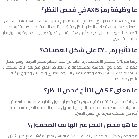
ما وظيفة رمز AXIS في فحص النظر؟
يوضح AXIS الاتجاه الزاوي لتصحيح الاستجماتيزم داخل العدسة، وهو عنصر أساسي
لضبط وضع العدسة داخل الإطار بشكل دقيق. اختلاف الزاوية يحدد كيفية توجيه
التصحيح البصري، حيث إن أي خطأ في هذا القياس قد يؤدي إلى عدم وضوح الرؤية أو
عدم راحة العين.
ما تأثير رمز CYL على شكل العدسات؟
يرتبط رمز CYL بتصحيح الاستجماتيزم الناتج عن عدم انتظام سطح القرنية، وهو عامل
مهم في تحديد نوع العدسة المستخدمة في النظارة. ارتفاع قيم هذا الرمز يستدعي
استخدام عدسات أكثر دقة وخفة لتقليل التشوه البصري وتحسين وضوح الرؤية
بشكل ملحوظ.
ما معنى S.E في نتائج فحص النظر؟
هو اختصار لقيمة تقريبية تجمع بين تأثير قصر أو طول النظر مع الاستجماتيزم في
رقم واحد مبسط. يُستخدم هذا القياس لتسهيل قراءة الوصفة الطبية عندما توجد
أكثر من مشكلة بصرية في نفس العين.
ما هو فحص النظر عبر الهاتف المحمول؟
هو فحص مبدئي يعتمد على تطبيقات ذكية لقياس بعض مؤشرات الإبصار بشكل