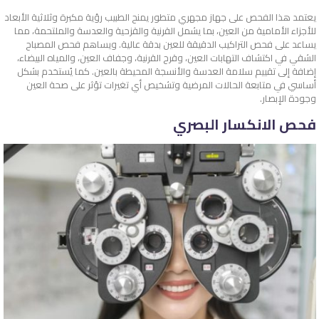
يعتمد هذا الفحص على جهاز مجهري متطور يمنح الطبيب رؤية مكبرة وثلاثية الأبعاد
للأجزاء الأمامية من العين، بما يشمل القرنية والقزحية والعدسة والملتحمة، مما
يساعد على فحص التراكيب الدقيقة للعين بدقة عالية. ويساهم فحص المصباح
الشقي في اكتشاف التهابات العين، وقرح القرنية، وجفاف العين، والمياه البيضاء،
إضافة إلى تقييم سلامة العدسة والأنسجة المحيطة بالعين. كما يُستخدم بشكل
أساسي في متابعة الحالات المرضية وتشخيص أي تغيرات تؤثر على صحة العين
وجودة الإبصار.
فحص الانكسار البصري