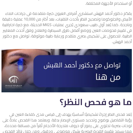
أو استخدام الأجهزة المختلفة.
يقدّم دكتور أحمد الهبش استشاري أمراض العيون خبرة متقدمة في جراحات الماء
الأبيض والجلوكوما وتصحيح النظر بأحدث التقنيات، بعد أكثر من 10,000 عملية دقيقة
وناجحة. كما يُعد أول طبيب سعودي يُجري عمليات MIGS الحديثة، مع خبرة احترافية
في تقييم فحوصات العين ووضع أفضل طرق السيطرة والعلاج وفق أحدث المعايير
الطبية. للحصول على تشخيص بصري متقدم ورعاية طبية موثوقة، تواصل مع دكتور
أحمد الهبش.
ما هو فحص النظر؟
يُعد فحص النظر إجراءً تشخيصيًا أساسيًا يهدف إلى قياس مدى كفاءة العين في
رؤية التفاصيل بوضوح وتحديد مستوى الإبصار بدقة. ويعتمد هذا الفحص عادةً على
لوحات بصرية تحتوي على رموز أو حروف متدرجة الأحجام تُقرأ من مسافة محددة،
مما يسمح بتقييم القدرة البصرية بشكل موضوعي ودقيق. ومن خلال نتائج الفحص،