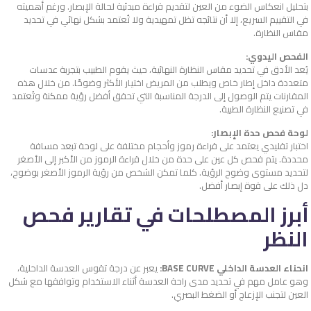
بتحليل انعكاس الضوء من العين لتقديم قراءة مبدئية لحالة الإبصار. ورغم أهميته
في التقييم السريع، إلا أن نتائجه تظل تمهيدية ولا تُعتمد بشكل نهائي في تحديد
مقاس النظارة.
الفحص اليدوي:
يُعد الأدق في تحديد مقاس النظارة النهائية، حيث يقوم الطبيب بتجربة عدسات
متعددة داخل إطار خاص ويطلب من المريض اختيار الأكثر وضوحًا. من خلال هذه
المقارنات يتم الوصول إلى الدرجة المناسبة التي تحقق أفضل رؤية ممكنة وتُعتمد
في تصنيع النظارة الطبية.
لوحة فحص حدة الإبصار:
اختبار تقليدي يعتمد على قراءة رموز وأحجام مختلفة على لوحة تبعد مسافة
محددة. يتم فحص كل عين على حدة من خلال قراءة الرموز من الأكبر إلى الأصغر
لتحديد مستوى وضوح الرؤية. كلما تمكن الشخص من رؤية الرموز الأصغر بوضوح،
دل ذلك على قوة إبصار أفضل.
أبرز المصطلحات في تقارير فحص
النظر
انحناء العدسة الداخلي BASE CURVE:
يعبر عن درجة تقوس العدسة الداخلية،
وهو عامل مهم في تحديد مدى راحة العدسة أثناء الاستخدام وتوافقها مع شكل
العين لتجنب الإزعاج أو الضغط البصري.