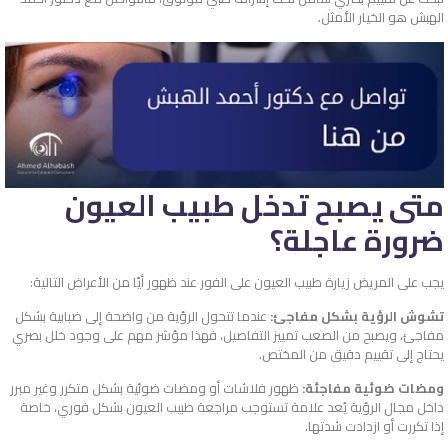
الهبش هو الخيار الأمثل.
متى يصبح تدخل طبيب العيون
ضرورة عاجلة؟
يجب على المريض زيارة طبيب العيون على الفور عند ظهور أيًا من الأعراض التالية:
تشوش الرؤية بشكل مفاجئ:
عندما تتحول الرؤية من واضحة إلى ضبابية بشكل
مفاجئ، ويصبح من الصعب تمييز التفاصيل، فهذا مؤشر مهم على وجود خلل بصري
يحتاج إلى تقييم دقيق من المختص.
ومضات ضوئية مفاجئة:
ظهور فلاشات أو ومضات ضوئية بشكل متكرر وغير مبرر
داخل مجال الرؤية يُعد علامة تستوجب مراجعة طبيب العيون بشكل فوري، خاصة
إذا تكررت أو ازدادت شدتها.