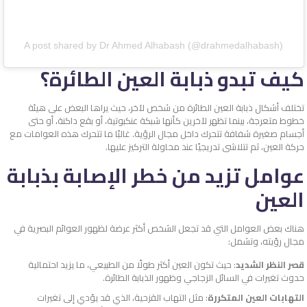
A post shared by Dr Ahmed Alhabash (@drahmedalhabash)
كيف تبدو ذبابة العين الطائرة؟
تختلف أشكال ذبابة العين الطائرة من شخص لآخر، حيث يراها البعض على هيئة
خطوط متعرجة، بينما تظهر لآخرين كأنها شبكة عنكبوتية، أو بقع داكنة، أو حتى
أجسام صغيرة شفافة تتحرك داخل مجال الرؤية. غالبًا ما تتحرك هذه العوامات مع
حركة العين، ثم تتلاشى تدريجيًا عند محاولة التركيز عليها.
عوامل تزيد من خطر الإصابة بذبابة
العين
هناك بعض العوامل التي قد تجعل الشخص أكثر عرضة لظهور العوائم البصرية في
مجال رؤيته، وتشمل:
قصر النظر الشديد
: حيث تكون العين أكثر طولًا من الطبيعي، ما يزيد احتمالية
حدوث تغيرات في السائل الزجاجي وظهور الذبابة الطائرة.
التهابات العين المتكررة
: مثل التهاب القزحية، الذي قد يؤدي إلى تغيرات