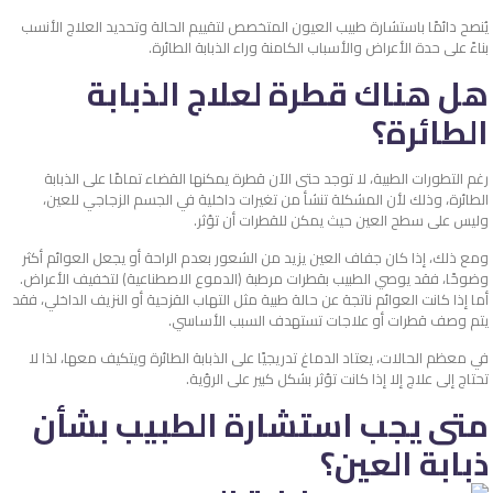
يُنصح دائمًا باستشارة طبيب العيون المتخصص لتقييم الحالة وتحديد العلاج الأنسب
بناءً على حدة الأعراض والأسباب الكامنة وراء الذبابة الطائرة.
هل هناك قطرة لعلاج الذبابة
الطائرة؟
رغم التطورات الطبية، لا توجد حتى الآن قطرة يمكنها القضاء تمامًا على الذبابة
الطائرة، وذلك لأن المشكلة تنشأ من تغيرات داخلية في الجسم الزجاجي للعين،
وليس على سطح العين حيث يمكن للقطرات أن تؤثر.
ومع ذلك، إذا كان جفاف العين يزيد من الشعور بعدم الراحة أو يجعل العوائم أكثر
وضوحًا، فقد يوصي الطبيب بقطرات مرطبة (الدموع الاصطناعية) لتخفيف الأعراض.
أما إذا كانت العوائم ناتجة عن حالة طبية مثل التهاب القزحية أو النزيف الداخلي، فقد
يتم وصف قطرات أو علاجات تستهدف السبب الأساسي.
في معظم الحالات، يعتاد الدماغ تدريجيًا على الذبابة الطائرة ويتكيف معها، لذا لا
تحتاج إلى علاج إلا إذا كانت تؤثر بشكل كبير على الرؤية.
متى يجب استشارة الطبيب بشأن
ذبابة العين؟