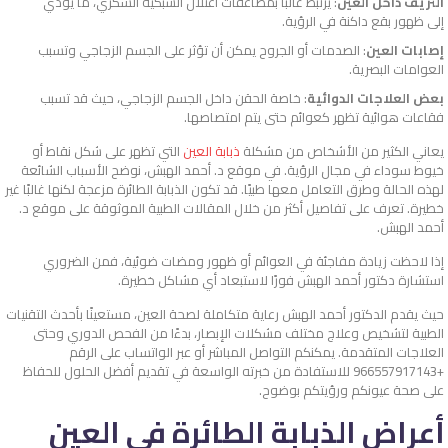
النزيف داخل العين
: يرتبط غالبًا بمضاعفات اعتلال الشبكية السكري، ما يؤدي
إلى ظهور بقع داكنة في الرؤية.
إصابات العين
: الصدمات أو الجروح يمكن أن تؤثر على الجسم الزجاجي وتسبب
العوامات البصرية.
بعض العلاجات الدوائية
: خاصة الحقن داخل الجسم الزجاجي، حيث قد تسبب
فقاعات هوائية تظهر كعوائم حتى يتم امتصاصها.
يعاني الكثير من الأشخاص من مشكلة
ذبابة العين
التي تظهر على شكل نقاط أو
خيوط سوداء في مجال الرؤية. في موقع د. أحمد الهبش، نوضح الأسباب الشائعة
لهذه الحالة وطرق التعامل معها طبيًا. قد تكون الذبابة الطائرة مزعجة لكنها غالبًا غير
خطيرة. تعرف على تفاصيل أكثر من خلال المقالات الطبية الموثوقة على موقع د.
أحمد الهبش.
إذا لاحظت زيادة مفاجئة في العوائم أو ظهور ومضات ضوئية، فمن الضروري
استشارة دكتور أحمد الهبش فورًا لاستبعاد أي مشاكل خطيرة.
حيث يقدم الدكتور أحمد الهبش رعاية متكاملة لصحة العين، مستعينًا بأحدث التقنيات
الطبية لتشخيص وعلاج مختلف مشكلات الإبصار، بدءًا من الفحص الدوري وحتى
العلاجات المتقدمة. يمكنكم التواصل المباشر أو عبر الواتساب على الرقم
+966557917143 للاستفادة من خبرته الواسعة في تقديم أفضل الحلول للحفاظ
على صحة عيونكم ورؤيتكم بوضوح.
أعراض الذبابة الطائرة في العين