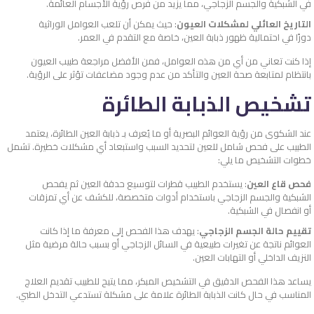
في الشبكية والجسم الزجاجي، مما يزيد من فرص رؤية الأجسام العائمة.
التاريخ العائلي لمشكلات العيون
: حيث يمكن أن تلعب العوامل الوراثية
دورًا في احتمالية ظهور ذبابة العين، خاصة مع التقدم في العمر.
إذا كنت تعاني من أي من هذه العوامل، فمن الأفضل مراجعة طبيب العيون
بانتظام لمتابعة صحة العين والتأكد من عدم وجود مضاعفات تؤثر على الرؤية.
تشخيص الذبابة الطائرة
عند الشكوى من رؤية العوائم البصرية أو ما يُعرف بـ ذبابة العين الطائرة، يعتمد
الطبيب على فحص شامل للعين لتحديد السبب واستبعاد أي مشكلات خطيرة. تشمل
خطوات التشخيص ما يلي:
فحص قاع العين
: يستخدم الطبيب قطرات لتوسيع حدقة العين ثم يفحص
الشبكية والجسم الزجاجي باستخدام أدوات متخصصة، للكشف عن أي تمزقات
أو انفصال في الشبكية.
تقييم حالة الجسم الزجاجي
: يهدف هذا الفحص إلى معرفة ما إذا كانت
العوائم ناتجة عن تغيرات طبيعية في السائل الزجاجي أو بسبب حالة مرضية مثل
النزيف الداخلي أو التهابات العين.
يساعد هذا الفحص الدقيق في التشخيص المبكر، مما يتيح للطبيب تقديم العلاج
المناسب في حال كانت الذبابة الطائرة علامة على مشكلة تستدعي التدخل الطبي.