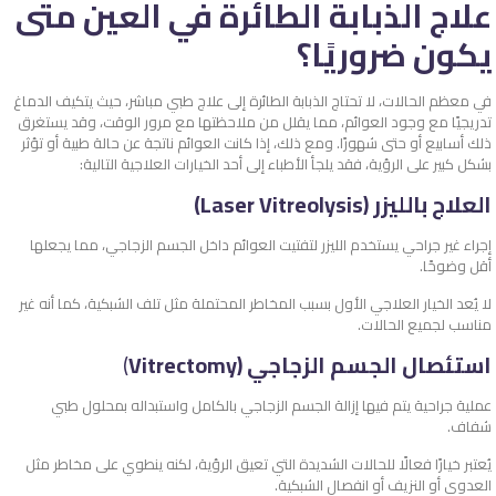
علاج الذبابة الطائرة في العين متى
يكون ضروريًا؟
في معظم الحالات، لا تحتاج الذبابة الطائرة إلى علاج طبي مباشر، حيث يتكيف الدماغ
تدريجيًا مع وجود العوائم، مما يقلل من ملاحظتها مع مرور الوقت، وقد يستغرق
ذلك أسابيع أو حتى شهورًا. ومع ذلك، إذا كانت العوائم ناتجة عن حالة طبية أو تؤثر
بشكل كبير على الرؤية، فقد يلجأ الأطباء إلى أحد الخيارات العلاجية التالية:
العلاج بالليزر (Laser Vitreolysis)
إجراء غير جراحي يستخدم الليزر لتفتيت العوائم داخل الجسم الزجاجي، مما يجعلها
أقل وضوحًا.
لا يُعد الخيار العلاجي الأول بسبب المخاطر المحتملة مثل تلف الشبكية، كما أنه غير
مناسب لجميع الحالات.
استئصال الجسم الزجاجي (Vitrectomy
)
عملية جراحية يتم فيها إزالة الجسم الزجاجي بالكامل واستبداله بمحلول طبي
شفاف.
يُعتبر خيارًا فعالًا للحالات الشديدة التي تعيق الرؤية، لكنه ينطوي على مخاطر مثل
العدوى أو النزيف أو انفصال الشبكية.