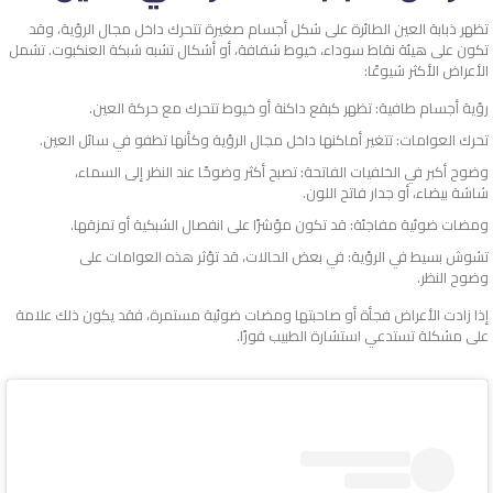
تظهر ذبابة العين الطائرة على شكل أجسام صغيرة تتحرك داخل مجال الرؤية، وقد
تكون على هيئة نقاط سوداء، خيوط شفافة، أو أشكال تشبه شبكة العنكبوت. تشمل
الأعراض الأكثر شيوعًا:
رؤية أجسام طافية: تظهر كبقع داكنة أو خيوط تتحرك مع حركة العين.
تحرك العوامات: تتغير أماكنها داخل مجال الرؤية وكأنها تطفو في سائل العين.
وضوح أكبر في الخلفيات الفاتحة: تصبح أكثر وضوحًا عند النظر إلى السماء،
شاشة بيضاء، أو جدار فاتح اللون.
ومضات ضوئية مفاجئة: قد تكون مؤشرًا على انفصال الشبكية أو تمزقها.
تشوش بسيط في الرؤية: في بعض الحالات، قد تؤثر هذه العوامات على
وضوح النظر.
إذا زادت الأعراض فجأة أو صاحبتها ومضات ضوئية مستمرة، فقد يكون ذلك علامة
على مشكلة تستدعي استشارة الطبيب فورًا.