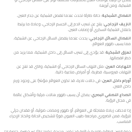
الشبكية، ومن أبرزها:
انفصال الشبكية
: حالة طارئة تحدث عندما تنفصل الشبكية عن جدار العين.
النزيف الزجاجي
: ينتج عن تسرب الدم إلى الجسم الزجاجي، وعادة ما يرتبط
باعتلال الشبكية السكري أو إصابات العين.
انفصال السائل الزجاجي
: يحدث عندما ينفصل السائل الزجاجي عن الشبكية،
مما يسبب ظهور العوائم.
تمزق الشبكية
: قد يؤدي إلى تسرب السائل إلى داخل الشبكية، مما يزيد من
خطر انفصالها.
التهابات العين
: مثل التهاب السائل الزجاجي أو الشبكية، والتي قد تنتج عن
التهابات فيروسية، فطرية، أو أمراض مناعية ذاتية.
أورام داخل العين
: في حالات نادرة، قد تكون العوائم مؤشرًا على وجود ورم
داخل العين.
الصداع النصفي البصري
: يمكن أن يسبب ظهور هالات مرئية وأشكال عائمة
في مجال الرؤية.
إذا لاحظت زيادة مفاجئة في العوائم، أو ظهور ومضات ضوئية، أو فقدان جزئي
للرؤية، فمن الضروري مراجعة طبيب العيون فورًا لتشخيص الحالة واتخاذ الإجراء
المناسب.
ذبابة العين الطائرة ظاهرة شائعة قد تكون مزعجة، لكنها غالبًا غير خطيرة، خاصة إذا