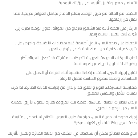
التعامل معها وتقليل تأثيرها على رؤيتك اليومية:
التكيف مع الحالة مع مرور الوقت، يتعلم الدماغ تجاهل العوائم تدريجيًا، مما
يقلل من إزعاجها.
التركيز على نقطة ثابتة عند الشعور بانزعاج من العوائم، حاول توجيه نظرك إلى
شيء ثابت لتقليل الانتباه إليها.
الحفاظ على صحة العين، تناول أطعمة غنية بمضادات الأكسدة، واحرص على
شرب كميات كافية من الماء للحفاظ على ترطيب العين.
تجنب الحركات السريعة للعين، فالتحركات المفاجئة قد تجعل العوائم أكثر
وضوحًا، لذا حاول تحريك عينيك بسلاسة.
تقليل إجهاد العين، استخدم إضاءة مناسبة أثناء القراءة أو العمل على
الشاشات، واضبط سطوع الشاشة لتقليل الانزعاج.
ممارسة الاسترخاء، التوتر والقلق قد يزيدان من إدراكك للذبابة الطائرة، لذا جرب
تقنيات التأمل والتنفس العميق.
ارتداء النظارات الطبية المناسبة، خاصة تلك المزودة بفلترة للضوء الأزرق لحماية
العين من الإجهاد البصري.
إجراء فحوصات دورية للعين، مراجعة طبيب العيون بانتظام تساعد على متابعة
صحة العين واكتشاف أي تغيرات مبكرة.
اتباع هذه النصائح يمكن أن يساعدك في التكيف مع الذبابة الطائرة وتقليل تأثيرها