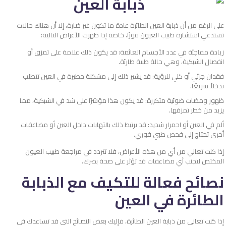
على الرغم من أن ذبابة العين الطائرة عادة ما تكون غير ضارة، إلا أن هناك حالات
تستدعي استشارة طبيب العيون فورًا، خاصة إذا ظهرت الأعراض التالية:
زيادة مفاجئة في عدد الأجسام العائمة: قد يكون ذلك علامة على تمزق أو
انفصال الشبكية، وهي حالة طبية طارئة.
فقدان جزئي أو كلي للرؤية: قد يشير ذلك إلى مشكلة خطيرة في العين تتطلب
تدخلاً سريعًا.
ظهور ومضات ضوئية متكررة: قد يكون هذا مؤشرًا على شد في الشبكية، مما
يزيد من خطر تمزقها.
ألم في العين أو احمرار شديد: قد يرتبط ذلك بالتهابات داخل العين أو مضاعفات
أخرى تحتاج إلى فحص طبي فوري.
إذا كنت تعاني من أي من هذه الأعراض، فلا تتردد في مراجعة طبيب العيون
المختص لتجنب أي مضاعفات قد تؤثر على صحة بصرك.
نصائح فعالة للتكيف مع الذبابة
الطائرة في العين
إذا كنت تعاني من ذبابة العين الطائرة، فإليك بعض النصائح التي قد تساعدك في