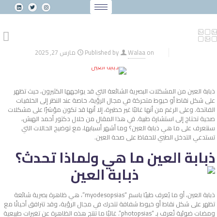
on
Walaa
Published by
مارس 27, 2025
ذبابة العين من المشكلات البصرية الشائعة التي قد يواجهها الكثيرون، حيث تظهر
على شكل نقاط أو خيوط متحركة في مجال الرؤية، خاصة عند النظر إلى الخلفيات
الفاتحة. وعلى الرغم من أنها غالبًا غير خطيرة، إلا أنها قد تكون مؤشرًا على مشكلات
صحية تحتاج إلى استشارة طبية. في هذا المقال من خلال دكتور أحمد الهبش،
سنتعرف على ما هي ذبابة العين؟ وما أشهر أسبابها، مع توضيح الحالات التي
تستدعي التدخل الطبي للحفاظ على صحة العين.
ذبابة العين ما هي ولماذا تحدث؟
ذبابة العين، أو ما يُعرف طبيًا باسم “myodesopsias”، هي ظاهرة بصرية شائعة
تظهر على شكل نقاط أو خيوط شفافة تتحرك في مجال الرؤية، وقد تترافق أحيانًا مع
ومضات ضوئية تُعرف بـ “photopsias”. غالبًا ما تنتج هذه الظاهرة عن تغيرات طبيعية