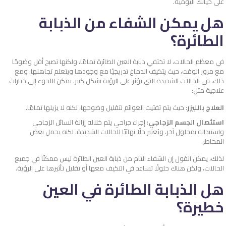
على حياتك اليومية.
هل يمكن الشفاء من الذبابة
الطائرة؟
في معظم الحالات، لا تختفي ذبابة العين الطائرة تمامًا، ولكنها تصبح أقل وضوحًا
مع مرور الوقت، حيث يتكيف الدماغ تدريجيًا مع وجودها ويتعلم تجاهلها. ومع
ذلك، في الحالات الشديدة التي تؤثر على الرؤية بشكل كبير، يمكن اللجوء إلى خيارات
علاجية مثل:
العلاج بالليزر
: حيث يتم تفتيت العوائم لتقليل وضوحها، لكنه لا يزيلها تمامًا.
استئصال الجسم الزجاجي
: إجراء جراحي يتم خلاله إزالة السائل الزجاجي
واستبداله بمحلول آخر، ويُعتبر حلًا نهائيًا للحالات الشديدة، لكنه يحمل بعض
المخاطر.
لذلك، يمكن القول إن الشفاء التام من ذبابة العين الطائرة ليس ممكنًا في جميع
الحالات، ولكن هناك حلولًا تساعد في التكيف معها أو تقليل تأثيرها على الرؤية.
هل الذبابة الطائرة في العين
خطيرة؟