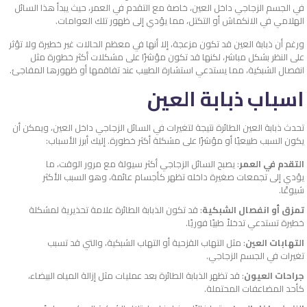
في الجسم الزجاجي داخل العين، خاصة مع التقدم في العمر، حيث يبدأ هذا السائل
الهلامي في الانكماش أو التكتل، مما يؤدي إلى ظهور تلك العوامات.
ورغم أن ذبابة العين قد تكون مزعجة، إلا أنها في معظم الحالات غير خطيرة ولا تؤثر
على النظر بشكل مباشر، لكنها قد تكون مؤشرًا على مشكلات أكثر خطورة مثل
انفصال الشبكية، مما يستدعي استشارة الطبيب عند تفاقمها أو ظهورها المفاجئ.
اسباب ذبابة العين
تحدث ذبابة العين الطائرة نتيجة لتغيرات في السائل الزجاجي داخل العين، ويمكن أن
يكون السبب طبيعيًا أو مؤشرًا على مشكلة أكثر خطورة. إليك أبرز الأسباب:
التقدم في العمر
: يصبح السائل الزجاجي أكثر سيولة مع مرور الوقت، ما
يؤدي إلى تجمعات صغيرة داخله تظهر كأجسام عائمة، وهو السبب الأكثر
شيوعًا.
تمزق أو انفصال الشبكية
: قد تكون الذبابة الطائرة علامة تحذيرية لمشكلة
خطيرة تستدعي تدخلاً طبيًا فوريًا.
التهابات العين
: مثل التهاب القزحية أو التهاب الشبكية، والتي قد تسبب
تغيرات في الجسم الزجاجي.
جراحات العيون
: قد تظهر الذبابة الطائرة بعد عمليات مثل إزالة المياه البيضاء،
كأحد المضاعفات المحتملة.