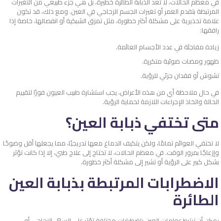
في معظم الحالات، لا تُعد الذبابة الطائرة خطيرة، بل هي جزء طبيعي من التغيرات
المرتبطة بتقدم العمر أو تغيرات الجسم الزجاجي في العين. ومع ذلك، قد تكون
علامة تحذيرية على مشكلة أكثر خطورة، مثل تمزق الشبكية أو انفصالها، خاصة إذا
رافقها:
زيادة مفاجئة في عدد الأجسام العائمة.
ظهور ومضات ضوئية متكررة.
تشوش أو فقدان جزئي للرؤية.
في حال ملاحظة أي من هذه الأعراض، يجب استشارة طبيب العيون فورًا لتقييم
الحالة واتخاذ الإجراءات اللازمة لحماية الرؤية.
متى تختفي ذبابة العين؟
لا تختفي العوائم تمامًا، ولكن يتكيف الدماغ معها تدريجيًا، مما يجعلها أقل وضوحًا
وإزعاجًا بمرور الوقت. في معظم الحالات، لا تحتاج إلى علاج طبي، إلا إذا كانت تؤثر
بشكل كبير على الرؤية أو تشير إلى مشكلة أكثر خطورة.
الاضطرابات المرتبطة بذبابة العين
الطائرة
يمكن أن ترتبط عوامات العين باضطرابات مختلفة تؤثر على السائل الزجاجي أو