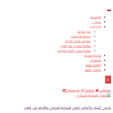
الرئيسية
سيرتي
الخدمات
حجز موعد
جميع الخدمات
عمليات الماء الازرق
عملية تصحيح نظر بالليزر
عملية سحب الماء الابيض
توعية صحية
المعرض
آرائكم تهمنا
تواصل معنا
X
Instagram
Twitter
Linkedin
ما هي أسباب وأعراض اعتلال الشبكية السكري وتأثيرها على العين