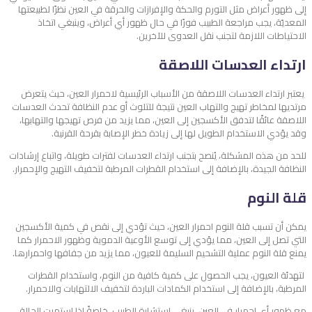
إلى ظهور أعراض مثل التورم والحكة والإفرازات والحرقة في العين نظرًا لطبيعتها
المعديّة، يجب مراجعة الطبيب فورًا في حال ظهور أي أعراض، وينبغي اتخاذ
الاحتياطات اللازمة لتجنب نقل العدوى للآخرين.
ارتداء العدسات اللاصقة
يعتبر ارتداء العدسات اللاصقة من الأسباب الرئيسية لاحمرار العين، حيث يتعرض
مرتديها لمخاطر تهيج والتهاب العين نتيجة للتلوث أو عدم النظافة تحدث العدسات
اللاصقة عائقًا لتدفق الأكسجين إلى العين، مما يزيد من فرص تهيجها والتهابها،
وقد يؤدي الاستخدام الطويل لها إلى زيادة خطر الإصابة بقرحة القرنية.
للحد من هذه المشكلة، يُنصح بتجنب ارتداء العدسات لفترات طويلة، واتباع إرشادات
النظافة الجيدة، بالإضافة إلى استخدام القطرات المرطبة لتخفيف التهيج والإحمرار.
قلة النوم
يمكن أن تسبب قلة النوم احمرار العين، حيث تؤدي إلى نقص في كمية الأكسجين
التي تصل إلى العين، مما يؤدي إلى توسع الأوعية الدموية وظهور الاحمرار كما
يمنع قلة النوم عملية التشحيم السليمة للعيون، مما يزيد من جفافها واحمرارها.
لتهدئة العيون، يجب الحصول على كمية كافية من النوم، واستخدام القطرات
المرطبة، بالإضافة إلى استخدام الكمادات الباردة لتخفيف الالتهابات والاحمرار.
مع ظهور أي احمرار في العين، ينبغي استشارة الطبيب، خاصةً إذا استمرت الحالة