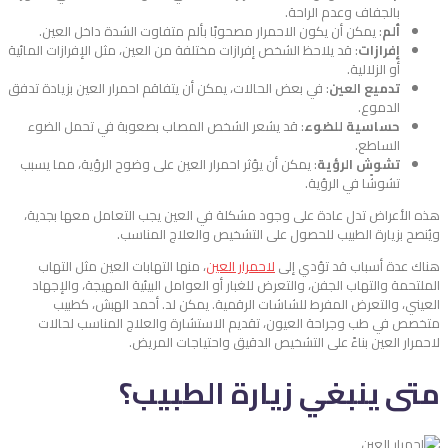
بالجفاف وعدم الراحة.
ألم
: يمكن أن يكون الاحمرار مصحوبًا بألم متفاوت الشدة داخل العين.
إفرازات
: قد يلاحظ الشخص إفرازات مختلفة من العين، مثل الإفرازات المائية
أو الزلالية.
تدميع العين
: في بعض الحالات، يمكن أن يتفاقم احمرار العين بزيادة تدفق
الدموع.
حساسية للضوء
: قد يشعر الشخص المصاب بصعوبة في تحمل الضوء
الساطع.
تشوش الرؤية
: يمكن أن يؤثر احمرار العين على وضوح الرؤية، مما يسبب
تشوشًا في الرؤية.
هذه الأعراض تدل عادة على وجود مشكلة في العين يجب التعامل معها بجدية،
ويُنصح بزيارة الطبيب للحصول على التشخيص والعلاج المناسب.
هناك عدة أسباب قد تؤدي إلى
لاحمرار العين
، منها التهابات العين مثل التهاب
الملتحمة والتهاب الجفن، والتعرض للغبار أو العوامل البيئية المهيجة، والإجهاد
العيني، والتعرض المفرط للشاشات الرقمية. يمكن لد. أحمد الهبش، كطبيب
متخصص في طب وجراحة العيون، تقديم الاستشارة والعلاج المناسب لحالات
لاحمرار العين بناءً على التشخيص الدقيق واحتياجات المريض.
متى ينبغي زيارة الطبيب؟