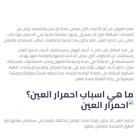
تعتبر العيون من أبرز الأعضاء التي تعكس صحة الجسم ورفاهيته، ومن بين
العلامات الشائعة التي قد تشير إلى وجود مشكلة صحية هي الاحمرار، فإذا كنت
تعاني من احمرار العين، فقد يكون هذا إشارة لاضطرابات تتطلب الاهتمام والعلاج.
في هذا المقال من خلال د. أحمد الهبش سنستكشف أسباب احمرار العين،
وسنكشف عن الخطوات التي يمكن اتخاذها لتجنبها والوقاية منها، بهدف
المساهمة في الحفاظ على صحة وسلامة العيون وتجنب المضاعفات المحتملة،
يتبنى دكتور أحمد الهبش رؤية تركز على توعية المرضى وتقديم الإرشادات الطبية
الشافية للحفاظ على الصحة البصرية الجيدة، مما يجعله شريكًا موثوقًا ومرشدًا
موهوبًا في رحلة العناية بصحة العين.
ما هي اسباب احمرار العين؟
احمرار العين قد يكون نتيجة لعدة عوامل مختلفة، وفيما يلي نستعرض بعضها مع
الطرق الصحيحة للتعامل معها: