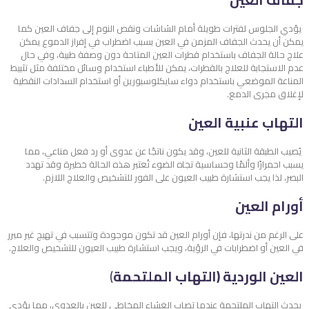
يؤدي الجلوس لفترات طويلة أمام الشاشات ونقص النوم إلى جفاف العين كما
يمكن أن يحدث الجفاف المزمن في العين بسبب اضطراب في إفراز الدموع يمكن
علاج حالة الجفاف باستخدام قطرات العين المتاحة دون وصفة طبية، وفي حال
عدم الاستجابة للعلاج بالقطرات، يمكن للأطباء استخدام وسائل مختلفة مثل تثبيط
المناعة الموضعي باستخدام دواء سايكلوسبورين أو استخدام السدادات النقطية
لإغلاق مجرى الدمع.
التهاب عنبية العين
يُصيب الطبقة الثانية للعين، وقد يكون ناتجًا عن عدوى أو رد فعل مناعي، مما
يسبب احمرارًا وألمًا وحساسية تجاه الضوء تُعتبر هذه الحالة خطيرة وقد تهدد
البصر، لذا يجب استشارة طبيب العيون على الفور للتشخيص والعلاج اللازم.
أورام العين
على الرغم من ندرتها، فإن أورام العين قد تكون موجودة وتتسبب في تهيج غير مبرر
في العين أو اضطرابات في الرؤية، ويجب استشارة طبيب العيون للتشخيص والعلاج.
العين الوردية (التهاب الملتحمة
)
يحدث التهاب الملتحمة عندما تصاب الغشاء المخاطي للعين بالعدوى، مما يؤدي