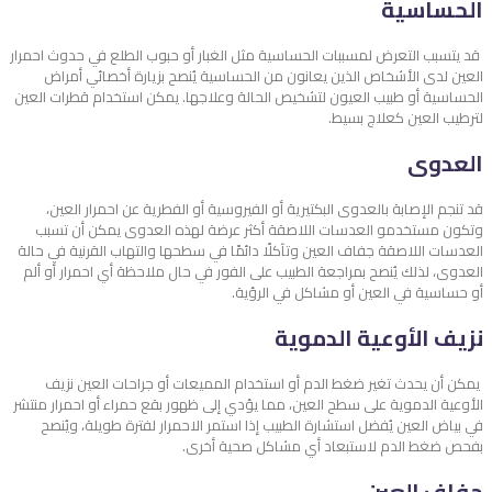
الحساسية
قد يتسبب التعرض لمسببات الحساسية مثل الغبار أو حبوب الطلع في حدوث احمرار
العين لدى الأشخاص الذين يعانون من الحساسية يُنصح بزيارة أخصائي أمراض
الحساسية أو طبيب العيون لتشخيص الحالة وعلاجها. يمكن استخدام قطرات العين
لترطيب العين كعلاج بسيط.
العدوى
قد تنجم الإصابة بالعدوى البكتيرية أو الفيروسية أو الفطرية عن احمرار العين،
وتكون مستخدمو العدسات اللاصقة أكثر عرضة لهذه العدوى يمكن أن تسبب
العدسات اللاصقة جفاف العين وتآكلًا دائمًا في سطحها والتهاب القرنية في حالة
العدوى، لذلك يُنصح بمراجعة الطبيب على الفور في حال ملاحظة أي احمرار أو ألم
أو حساسية في العين أو مشاكل في الرؤية.
نزيف الأوعية الدموية
يمكن أن يحدث تغير ضغط الدم أو استخدام المميعات أو جراحات العين نزيف
الأوعية الدموية على سطح العين، مما يؤدي إلى ظهور بقع حمراء أو احمرار منتشر
في بياض العين يُفضل استشارة الطبيب إذا استمر الاحمرار لفترة طويلة، ويُنصح
بفحص ضغط الدم لاستبعاد أي مشاكل صحية أخرى.
جفاف العين