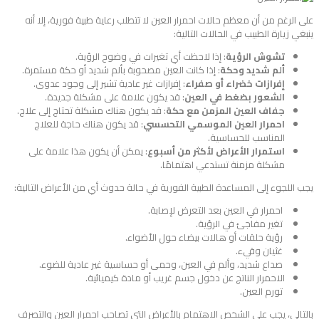
على الرغم من أن معظم حالات احمرار العين لا تتطلب رعاية طبية فورية، إلا أنه
ينبغي زيارة الطبيب في الحالات التالية:
تشوش الرؤية
: إذا لاحظت أي تغيرات في وضوح الرؤية.
ألم شديد وحكة
: إذا كانت العين مصحوبة بألم شديد أو حكة مستمرة.
إفرازات خضراء أو صفراء
: إفرازات غير عادية تشير إلى وجود عدوى.
الشعور بضغط في العين
: قد يكون علامة على مشكلة جديدة.
جفاف العين المزمن مع حكة
: قد يكون هناك مشكلة تحتاج إلى علاج.
احمرار العين الموسمي التحسسي
: قد يكون هناك حاجة للعلاج
المناسب للحساسية.
استمرار الأعراض لأكثر من أسبوع
: يمكن أن يكون هذا علامة على
مشكلة مزمنة تستدعي اهتمامًا.
يجب اللجوء إلى المساعدة الطبية الفورية في حالة حدوث أي من الأعراض التالية:
احمرار في العين بعد التعرض لإصابة.
تغير مفاجئ في الرؤية.
رؤية حلقات أو هالات بيضاء حول الأضواء.
غثيان وقيء.
صداع شديد، وألم في العين، وحمى أو حساسية غير عادية للضوء.
الاحمرار الناتج عن دخول جسم غريب أو مادة كيميائية.
تورم العين.
بالتالي، يجب على الشخص الاهتمام بالأعراض التي تصاحب احمرار العين والتصرف