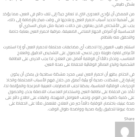
بشكل طبيعي.
من الممكن أن تؤدي العدوى التي لا تعالج جيدًا إلى تلف دائم في العين، مما يؤكد
على أهمية تحديد أسباب احمرار العين وعلاجها في وقت مبكر بالإضافة إلى ذلك،
يجب على الأشخاص الذين يعانون من حالات صحية مثل مرض السكري أو
الحساسية أو أمراض الجهاز المناعي الضعيفة، مراقبة احمرار العين بعناية خاصة
والتحقق منه بانتظام.
استشر طبيب العيون إذا لاحظت أي مضاعفات محتملة لاحمرار العين أو إذا استمرت
الأعراض لفترة طويلة دون تحسن، للحصول على التشخيص الدقيق والعلاج
المناسب، وتذكر دائمًا أن الوقاية أفضل من العلاج، لذا يجب الحرص على النظافة
الشخصية واتباع النصائح الوقائية للحفاظ على صحة العين.
في الختام، يظهر أن احمرار العين ليس مجرد مشكلة سطحية بل يمكن أن يكون
إشارة إلى مشكلات صحية أو بيئية أعمق من خلال فهم الأسباب المحتملة واتخاذ
الإجراءات الوقائية المناسبة، يمكننا تجنب الاضطرابات العينية المزعجة والمؤلمة لذا،
تأكد من الحفاظ على نظافة العين واستخدام العدسات اللاصقة بحذر، والحصول
على كمية كافية من النوم، وتجنب العوامل المهيجة، والبقاء على اطلاع دائم على
صحة عينيك باختصار، الوقاية دائماً خير من العلاج، فلنعمل معًا على الحفاظ على
صحة عيوننا لتحقيق رؤية صحية وواضحة طوال الوقت.
Share