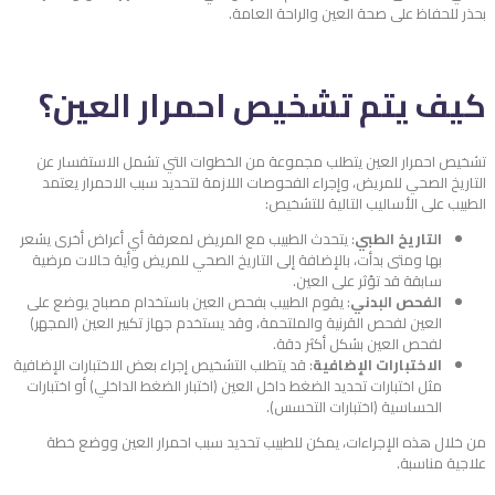
بحذر للحفاظ على صحة العين والراحة العامة.
كيف يتم تشخيص احمرار العين؟
تشخيص احمرار العين يتطلب مجموعة من الخطوات التي تشمل الاستفسار عن
التاريخ الصحي للمريض، وإجراء الفحوصات اللازمة لتحديد سبب الاحمرار يعتمد
الطبيب على الأساليب التالية للتشخيص:
التاريخ الطبي
: يتحدث الطبيب مع المريض لمعرفة أي أعراض أخرى يشعر
بها ومتى بدأت، بالإضافة إلى التاريخ الصحي للمريض وأية حالات مرضية
سابقة قد تؤثر على العين.
الفحص البدني
: يقوم الطبيب بفحص العين باستخدام مصباح يوضع على
العين لفحص القرنية والملتحمة، وقد يستخدم جهاز تكبير العين (المجهر)
لفحص العين بشكل أكثر دقة.
الاختبارات الإضافية
: قد يتطلب التشخيص إجراء بعض الاختبارات الإضافية
مثل اختبارات تحديد الضغط داخل العين (اختبار الضغط الداخلي) أو اختبارات
الحساسية (اختبارات التحسس).
من خلال هذه الإجراءات، يمكن للطبيب تحديد سبب احمرار العين ووضع خطة
علاجية مناسبة.