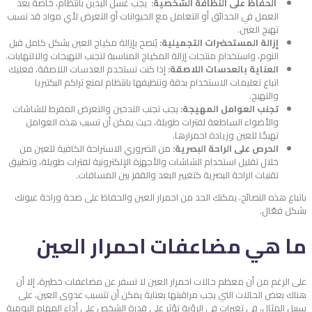
الحفاظ على النظافة الشخصية:
يجب غسل اليدين بانتظام، خاصةً بعد
العمل في الحدائق أو التعامل مع الحيوانات أو التعرض لأي مواد قد تسبب
تهيج العين.
إزالة المستحضرات التجميلية:
يُنصح بإزالة مكياج العين بشكل كامل قبل
النوم، واستخدام منتجات إزالة المكياج المناسبة لتجنب التهيجات والالتهابات.
العناية بالعدسات اللاصقة:
إذا كنت تستخدم العدسات اللاصقة، فعليك
اتباع تعليمات الاستخدام بدقة وتنظيفها بانتظام لمنع تراكم البكتيريا
والتهيج.
تجنب العوامل المهيجة:
يجب تجنب التدخين والتعرض المفرط للشاشات
والأضواء الساطعة لفترات طويلة، حيث يمكن أن تسبب هذه العوامل
تهيجًا للعين وزيادة احمرارها.
الحرص على الراحة البصرية:
من الضروري الاستراحة الكافية للعين من
خلال تقليل استخدام الشاشات والأجهزة الإلكترونية لفترات طويلة، وتطبيق
تقنيات الراحة البصرية كتغيير البعد والقفز بين المسافات.
باتباع هذه النصائح، يمكنك الحد من احمرار العين والحفاظ على صحة وراحة عيونك
بشكل فعّال.
ما هي مضاعفات احمرار العين
على الرغم من أن معظم حالات احمرار العين لا تسفر عن مضاعفات خطيرة، إلا أن
هناك بعض الحالات التي يجب مراقبتها بعناية يمكن أن تتسبب عدوى العين، على
سبيل المثال، في تغيرات في الرؤية تؤثر على قدرة الشخص على أداء المهام اليومية