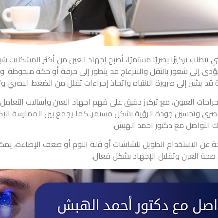
تتطلب تركيزًا بصريًا مستمرًا، أصبح إجهاد العين من أكثر المشكلات شيو
دي إلى شعور بالثقل والانزعاج قد يتطور إلى حرقة أو حكة ملحوظة. ورغم أن
 قد يشير إلى ضرورة الانتباه واتخاذ إجراءات تقلل من الضغط البصري و
حات العيون، مع تركيز دقيق على فهم اجهاد العين وأساليب التعامل م
البصري وتحسين جودة الرؤية بشكل مستمر. كما يجمع بين الممارسة الإك
ك التواصل مع دكتور احمد الهبش.
تجة عن الاستخدام الطويل للشاشات أو قلة النوم أو ضعف الإضاءة، ي
 صحة العين وتقليل الإجهاد بشكل فعال.