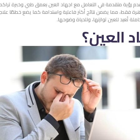
يقدم رؤية متقدمة في التعامل مع اجهاد العين بعمق طبي وخبرة ترا
رة فقط، مما يضمن نتائج أكثر فاعلية واستدامة كما يضع خططًا علاجي
املة تُعيد للعين توازنها، وللحياة وضوحها.
د العين؟