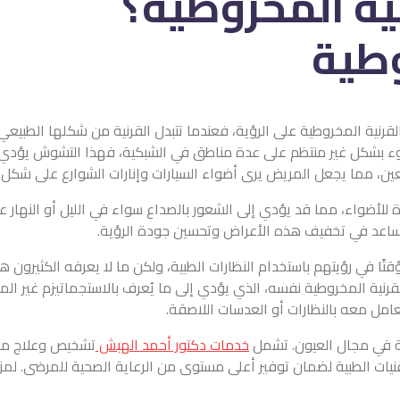
ة المخروطية؟
رنية المخروطية على الرؤية، فعندما تتبدل القرنية من شكلها الطبيعي،
ء بشكل غير منتظم على عدة مناطق في الشبكية، فهذا التشوش يؤدي
 مما يجعل المريض يرى أضواء السيارات وإنارات الشوارع على شكل حرف X أو بأشعة م
للأضواء، مما قد يؤدي إلى الشعور بالصداع سواء في الليل أو النهار 
ساعد في تخفيف هذه الأعراض وتحسين جودة الرؤية.
 في رؤيتهم باستخدام النظارات الطبية، ولكن ما لا يعرفه الكثيرون هو 
نية المخروطية نفسه، الذي يؤدي إلى ما يُعرف بالاستجماتيزم غير المن
تعامل معه بالنظارات أو العدسات اللاصقة.
 في مجال العيون. تشمل
خدمات دكتور أحمد الهبش
تشخيص وعلاج مشاك
لتقنيات الطبية لضمان توفير أعلى مستوى من الرعاية الصحية للمرضى. ل