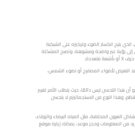
 الذي يتيح انكسار الضوء وتركيزه على الشبكية
 إلى رؤية غير واضحة ومشوهة، وتصبح المشكلة
تعددة.
عند التعرض لأضواء المصابيح أو لضوء الشمس،
أن هذا التحسن ليس دائمًا، حيث يتطلب الأمر تغيير
تظم، وهذا النوع من الاستجماتيزم لا يتحسن
ل العيون المختلفة، مثل المياه البيضاء والزرقاء،
مزيد من المعلومات وحجز موعد، يمكنك زيارة موقع