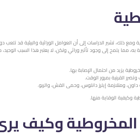
طية
 ومع ذلك، تشير الدراسات إلى أن العوامل الوراثية والبيئية قد تلعب د
ة به، مما يلمح إلى وجود تأثير وراثي ولكن، لا يعتبر هذا السبب الوحي
خروطية يزيد من احتمال الإصابة بها.
تضرر القرنية بمرور الوقت.
 داون، ومتلازمة إيلرز دانلوس، وحمى القش، والربو.
ة وكيفية الوقاية منها.
المخروطية وكيف يرى 