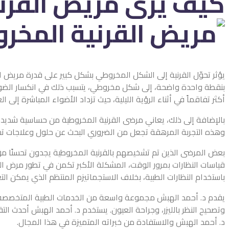
كيف يرى مريض القرني
يؤثر تحوّل القرنية إلى الشكل المخروطي بشكل كبير على قدرة مريض الق
بنقطة واحدة واضحة، إلى شكل مخروطي، يتسبب ذلك في انكسار الضو
أكثر تفاقماً في أثناء الرؤية الليلية، حيث تزداد الأضواء المباشرة إلى العين،
بالإضافة إلى ذلك، يعاني مرضى القرنية المخروطية من حساسية شديدة 
وهذه التجربة المرهقة تجعل من الضروري البحث عن حلول وعلاجات ت
بعض المرضى الذين تم تشخيصهم بالقرنية المخروطية يجدون تحسنًا مؤقتًا
قياسات النظارات بمرور الوقت، المشكلة الأكبر تكمن في تطور مرض القر
باستخدام النظارات الطبية، بخلاف الاستجماتيزم المنتظم الذي يمكن ال
يقدم د. أحمد الهبش مجموعة واسعة من الخدمات الطبية المتخصصة
وتصحيح النظر بالليزر، وجراحة العيون. يستخدم د. أحمد الهبش أحدث ا
د. أحمد الهبش والاستفادة من خبراته المتميزة في هذا المجال.