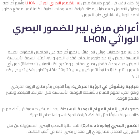
إذا كنت ترغب في فهم طبيعة مرض
ليبر للضمور البصري الوراثي LHON
وأهم أعراضه
وطرق التعامل معه طبيًا، يمكنك قراءة المعلومات الطبية الكاملة عبر موقع دكتور
احمد الهبش استشاري طب العيون.
أعراض مرض ليبر للضمور البصري
الوراثي LHON
داء ليبر هو اضطراب وراثي نادر غالبًا لا تظهر أعراضه على الحاملين للطفرات الجينية
المسببة للمرض، إلا عند ظهور علامات فقدان البصر، والتي تمثل السمة الأساسية
للمرض، حيث يحدث فقدان بصري مفاجئ ومتدرج لكلا العينين (Bilateral) دون أي
شعور بالألم. غالبًا ما تبدأ الأعراض بين سن 20 و30 عامًا، وتتطور بشكل تدريجي كما
يلي:
ضبابية وتشوش في الرؤية المركزية:
يبدأ المرض بتأثر نطاق الرؤية المركزي،
وهو الجزء المهم للقيام بالأنشطة اليومية الأساسية مثل القراءة، القيادة، وتمييز
ملامح الوجه.
صعوبة في إتمام المهام اليومية البسيطة:
يجد المريض صعوبة في أداء مهام
كانت سهلة سابقًا مثل القراءة، قيادة المركبات، واستخدام الأجهزة.
الضمور البصري (Optic atrophy):
تلف خلايا العصب البصري المسؤولة عن نقل
الصور إلى الدماغ، مما يؤدي إلى فقدان بصري دائم في أغلب الحالات.