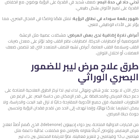
تدني حاد في حدة البصر:
ضعف شديد في القدرة على الرؤية بوضوح، مع انخفاض
القدرة على تمييز الألوان بشكل طبيعي.
ظهور بقعة سوداء في نطاق الرؤية:
تمثل نقصًا واضحًا في المجال البصري، مما
يؤثر على الأداء الوظيفي للعين.
أعراض نادرة إضافية لدى بعض المرضى:
مشكلات عصبية مثل الرعشة
الموضعية أو اضطرابات الحركة. اضطرابات نظم القلب وقد تؤثر على معدل ضربات
القلب وسلامة القلب العامة. أعراض تشبه التصلب المتعدد التي قد تتضمن ضعف
العضلات أو اختلال التوازن.
طرق علاج
مرض ليبر للضمور
البصري الوراثي
حتى الآن، لا يوجد علاج شافٍ ونهائي لداء ليبر، لذا تركز الطرق العلاجية المتاحة على
دعم حياة المريض والمحافظة على قدر الإمكان من حاسة البصر. على الرغم من
التطورات العلمية، فإن جميع الأدوية المقترحة حاليًا لا تزال قيد البحث والدراسة، ولا
يمكن اعتبارها علاجًا نهائيًا، وإنما تهدف إلى الحد من تقدم فقدان الرؤية وتحسين
جودة حياة المرضى.
من الخيارات الدوائية المتاحة، يبرز دواء إديبينون (Idebenone)، الذي صُمم أصلاً لعلاج
مرض الزهايمر، ويُوصى أحيانًا بتناوله بالتزامن مع مكملات غذائية داعمة مثل
فيتامين ب12 وفيتامين ج لتعزيز فعاليته. نظرًا للارتباط المحتمل بين داء ليبر