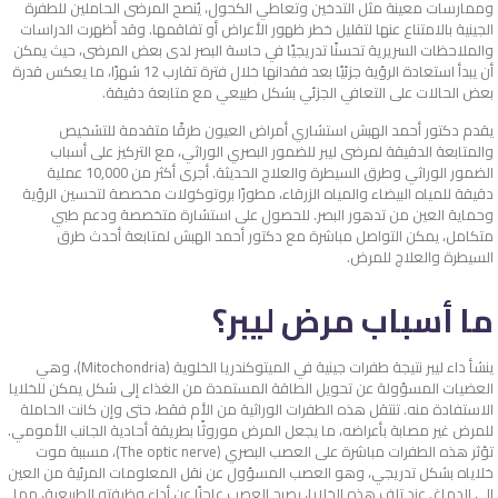
وممارسات معينة مثل التدخين وتعاطي الكحول، يُنصح المرضى الحاملين للطفرة
الجينية بالامتناع عنها لتقليل خطر ظهور الأعراض أو تفاقمها. وقد أظهرت الدراسات
والملاحظات السريرية تحسنًا تدريجيًا في حاسة البصر لدى بعض المرضى، حيث يمكن
أن يبدأ استعادة الرؤية جزئيًا بعد فقدانها خلال فترة تقارب 12 شهرًا، ما يعكس قدرة
بعض الحالات على التعافي الجزئي بشكل طبيعي مع متابعة دقيقة.
يقدم دكتور أحمد الهبش استشاري أمراض العيون طرقًا متقدمة للتشخيص
والمتابعة الدقيقة لمرضى ليبر للضمور البصري الوراثي، مع التركيز على أسباب
الضمور الوراثي وطرق السيطرة والعلاج الحديثة. أجرى أكثر من 10,000 عملية
دقيقة للمياه البيضاء والمياه الزرقاء، مطورًا بروتوكولات مخصصة لتحسين الرؤية
وحماية العين من تدهور البصر. للحصول على استشارة متخصصة ودعم طبي
متكامل، يمكن التواصل مباشرة مع دكتور أحمد الهبش لمتابعة أحدث طرق
السيطرة والعلاج للمرض.
ما أسباب مرض ليبر؟
ينشأ داء ليبر نتيجة طفرات جينية في الميتوكندريا الخلوية (Mitochondria)، وهي
العضيات المسؤولة عن تحويل الطاقة المستمدة من الغذاء إلى شكل يمكن للخلايا
الاستفادة منه. تنتقل هذه الطفرات الوراثية من الأم فقط، حتى وإن كانت الحاملة
للمرض غير مصابة بأعراضه، ما يجعل المرض موروثًا بطريقة أحادية الجانب الأمومي.
تؤثر هذه الطفرات مباشرة على العصب البصري (The optic nerve)، مسببة موت
خلاياه بشكل تدريجي، وهو العصب المسؤول عن نقل المعلومات المرئية من العين
إلى الدماغ. عند تلف هذه الخلايا، يصبح العصب عاجزًا عن أداء وظيفته الطبيعية، مما