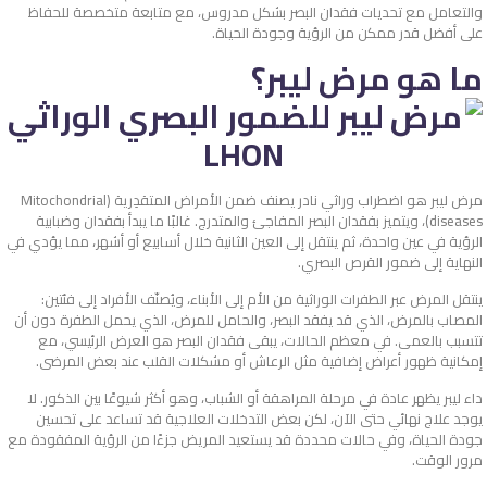
والتعامل مع تحديات فقدان البصر بشكل مدروس، مع متابعة متخصصة للحفاظ
على أفضل قدر ممكن من الرؤية وجودة الحياة.
ما هو مرض ليبر؟
مرض ليبر هو اضطراب وراثي نادر يصنف ضمن الأمراض المتقدِرية (Mitochondrial
diseases)، ويتميز بفقدان البصر المفاجئ والمتدرج. غالبًا ما يبدأ بفقدان وضبابية
الرؤية في عين واحدة، ثم ينتقل إلى العين الثانية خلال أسابيع أو أشهر، مما يؤدي في
النهاية إلى ضمور القرص البصري.
ينتقل المرض عبر الطفرات الوراثية من الأم إلى الأبناء، ويُصنّف الأفراد إلى فئتين:
المصاب بالمرض، الذي قد يفقد البصر، والحامل للمرض، الذي يحمل الطفرة دون أن
تتسبب بالعمى. في معظم الحالات، يبقى فقدان البصر هو العرض الرئيسي، مع
إمكانية ظهور أعراض إضافية مثل الرعاش أو مشكلات القلب عند بعض المرضى.
داء ليبر يظهر عادة في مرحلة المراهقة أو الشباب، وهو أكثر شيوعًا بين الذكور. لا
يوجد علاج نهائي حتى الآن، لكن بعض التدخلات العلاجية قد تساعد على تحسين
جودة الحياة، وفي حالات محددة قد يستعيد المريض جزءًا من الرؤية المفقودة مع
مرور الوقت.