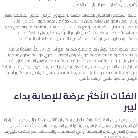
يؤدي إلى فقدان البصر الجزئي أو الكامل.
غالبية الأشخاص الحاملين للطفرات الجينية لا يظهرون أعراض المرض المتعلقة بالبصر،
إلا أن بعض العوامل البيئية يمكن أن تلعب دورًا في تحفيز ظهور الأعراض، مثل
التدخين وتعاطي الكحوليات. ومع ذلك، لا تزال الدراسات العلمية متباينة حول مدى
مساهمة هذه العوامل في تحفيز ظهور المرض، مما يجعل مراقبة الحالة
واستشارة طبيب العيون أمرًا بالغ الأهمية للحد من المضاعفات المحتملة.
يتميز دكتور أحمد الهبش بخبرة علمية متميزة، مع أكثر من 30 بحثًا منشورًا عالميًا،
و100 محاضرة محلية ودولية حول أمراض العصب البصري الوراثية وطرق علاجها.
حصل على زمالات متقدمة وجوائز بحثية مرموقة، مما يعكس التزامه بتطوير أحدث
استراتيجيات التشخيص والعلاج لمتابعة مرض ليبر للضمور البصري الوراثي. للاستفادة
من خبرته المتخصصة والحلول العلاجية المتقدمة، يمكن التواصل مع دكتور أحمد
الهبش مباشرة لتلقي الرعاية الأمثل.
الفئات الأكثر عرضة للإصابة بداء
ليبر
على الرغم من أن الطفرة الجينية لداء ليبر يمكن أن تنتقل من الأم إلى جميع أبنائها، إلا
أن المرض يظهر بشكل أكثر شيوعًا وتأثيرًا لدى الذكور الشباب. عادةً ما تبدأ أعراض
فقدان البصر في فترة المراهقة أو في العشرينيات والثلاثينيات، مع إمكانية ظهورها
في أي مرحلة عمرية.