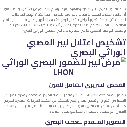
يرتبط تفشي المرض بين الذكور بظاهرة تُعرف باسم الاختراق غير الكامل، والتي تعني
أن حامل الطفرة الجينية لا يصاب بالضرورة بالمرض. بينما تكون الإناث الحاملات
للطفرة أقل عرضة لتطور أعراض فقدان البصر الشديد، إلا أنهن يظللن قادرات على نقل
الطفرة إلى الجيل القادم. هذا الفهم الوراثي أساسي لإجراء الاستشارات الوراثية
وتقديم التوجيه العلمي للأسر المتأثرة بداء ليبر العصبي الوراثي البصري.
تشخيص اعتلال ليبر العصبي
الوراثي البصري
الفحص السريري الشامل للعين
يتضمن تقييم حدة البصر للكشف عن فقدان الرؤية المركزية، وفحص قدرة العين على
التمييز بين الألوان، وفحص مجال البصر للكشف عن العتمة المركزية المميزة للمرض.
كما يُجرى فحص قاع العين، الذي قد يظهر في البداية تورمًا طفيفًا في رأس العصب
البصري، ثم شحوبًا وضمورًا واضحًا مع تقدم المرض.
التصوير المتقدم للعصب البصري