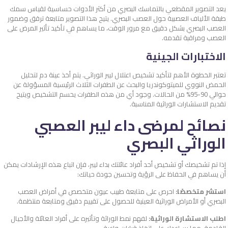
يعد التصوير المقطعي بالتماسك البصري من أكثر الأدوات حساسية لقياس سمك
طبقة الألياف العصبية حول العصب البصري. يتيح هذا التصوير متابعة ترقق وضمور
العصب البصري بشكل دقيق مع مرور الوقت، ما يساهم في تأكيد تأثير المرض على
العصب ومراقبة تقدمه.
الاختبارات الجينية
تعتبر الخطوة الأهم لتأكيد تشخيص اعتلال ليبر الوراثي. يتم أخذ عينة دم لتحليل
الحمض النووي للميتوكوندريا والبحث عن الطفرات الثلاث الرئيسية المسؤولة عن
حوالي 90-95% من الحالات. وجود أي من هذه الطفرات يحسم التشخيص ويتيح
تقديم الاستشارات الوراثية المناسبة.
نصائح لمرضى داء ليبر العصبي
الوراثي البصري
إذا تم تشخيصك أو تشخيص أحد أفراد عائلتك بداء ليبر، فإن اتباع هذه الإرشادات يمكن
أن يساهم في الحفاظ على الرؤية وتحسين جودة حياتك:
استشر متخصصًا:
احرص على متابعة طبيب عيون متخصص في أمراض العصب
البصري أو الأمراض الوراثية العينية للحصول على تقييم دقيق ومتابعة منتظمة.
اطلب الاستشارة الوراثية:
لفهم نمط الوراثة وتأثيره على أفراد العائلة والأجيال