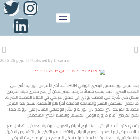
on
sara
Published by
فبراير 26, 2026
يُعد
مرض ليبر للضمور البصري الوراثي LHON
أحد أكثر الأمراض الوراثية تأثيرًا على
العصب البصري، حيث يسبب فقدانًا تدريجيًا للبصر يمكن أن يغير مجرى حياة المرضى
بشكل كبير. تأثيره على العصب يؤدي إلى ضمور تدريجي في الخلايا العصبية البصرية،
ما يجعل التشخيص المبكر والمتابعة الدقيقة أمرًا بالغ الأهمية. يتسم هذا المرض
بتحدياته الفريدة التي تجمع بين الوراثة والتأثير الوظيفي المباشر على الرؤية، مما
يضع المرضى أمام ضرورة الوعي المستمر والتقييم الطبي المتخصص.
يقدم دكتور أحمد الهبش، استشاري أمراض العيون، خبرة واسعة في التعامل مع
حالات مرض ليبر للضمور البصري الوراثي (LHON)، مع التركيز على التشخيص الدقيق
والاستراتيجيات العلاجية الداعمة. خبرته تمكن المرضى من فهم طبيعة المرض