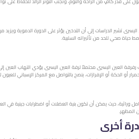
على قدر كافٍ من الراحة والنوم، وتجنب التوتر الزائد للحفاظ على تو
ليسرى تشير الدراسات إلى أن التدخين يؤثر على الدورة الدموية ويزيد 
مط حياة صحي للحد من تأثيراته السلبية.
 رفرفة العين اليسرى محتملاً لرفة العين اليسرى يؤدي التهاب العين إ
ر أو الحكة أو الإفرازات، ينصح بالتواصل مع المركز الإسباني للعيون 
ل وراثية، حيث يمكن أن تكون بنية العضلات أو اضطرابات جينية في الع
ن المظهر.
درة أخرى