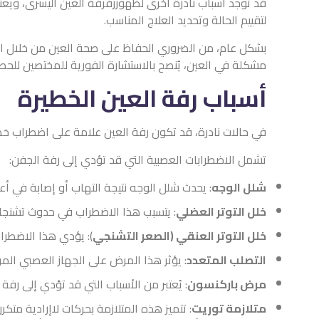
قد توجد أسباب نادرة أخرى لظهوررفرفة العين اليسرى، ويعت
لتقييم الحالة وتحديد العلاج المناسب.
بشكل عام، من الضروري الحفاظ على صحة العين من خلال اتبا
مشكلة في العين، يُنصح بالاستشارة الفورية للمختصين للح
أسباب رفة العين الخطيرة
في حالات نادرة، قد تكون رفة العين علامة على اضطراب خطي
تشمل الاضطرابات العصبية التي قد تؤدي إلى رفة الجفن:
شلل الوجه
: يحدث شلل الوجه نتيجة التهاب أو إصابة في 
خلل التوتر العضلي
: يتسبب هذا الاضطراب في حدوث تشنجات
خلل التوتر العنقي (الصعر التشنجي
): يؤدي هذا الاضطرا
التصلب المتعدد
: يؤثر هذا المرض على الجهاز العصبي الم
مرض باركنسون
: يُعتبر من الأسباب التي قد تؤدي إلى ر
متلازمة توريت
: تتميز هذه المتلازمة بحركات لاإرادية مت