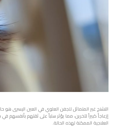
التشنج غير المتماثل للجفن العلوي في العين اليسرى هو حا
إزعاجاً كبيراً لآخرين، مما يؤثر سلباً على ثقتهم بأنفسهم 
العلاجية الممكنة لهذه الحالة.