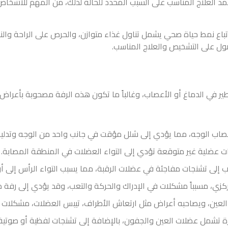
مد العلاج المناسب على السبب المحدد للحالة لذلك، من المهم للأشخاص
ع نمط حياة صحي يشمل تناول غذاء متوازن، والحرص على الراحة والنوم 
صول على التشخيص والعلاج المناسب.
ر في الدماغ أو الأعصاب، وغالباً ما تكون هذه الرفة مصحوبة بأعراض 
أعصاب الوجه، مما يؤدي إلى شلل مؤقت في جانب واحد من الوجه وتدليه
 عضلية غير متوقعة تؤدي إلى التواء العضلات في المنطقة المصابة.
ب إلى تشنجات مفاجئة في عضلات الرقبة، مما يسبب التواء الرأس إلى أو
ركزي، مسبباً مشكلات في الإدراك والحركة والتعب، وقد يؤدي إلى رفة د
فة العين، ويصاحبه أعراض مثل ارتعاش الأطراف، تيبس العضلات، مشكلات 
كررة تشمل عضلات العين والجفون، بالإضافة إلى تشنجات لفظية أو صوتية 