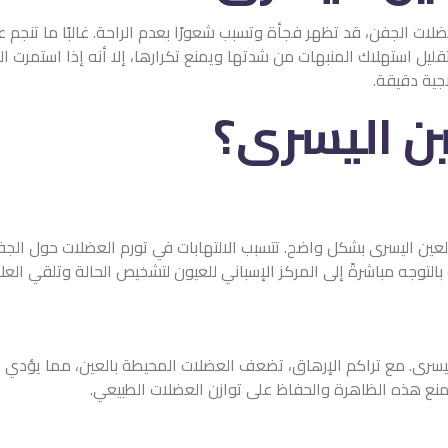
ات الجفن، قد تظهر فجأة وتسبب شعورًا بعدم الراحة. غالبًا ما تنجم عن
ليل استهلاك المنبهات من شدتها ويمنع تكرارها، إلا أنه إذا استمرت ا
جية دقيقة.
ين اليسرى؟
عين اليسرى بشكل واضح. تتسبب الالتهابات في تورم العضلات حول الجف
 بالتوجه مباشرةً إلى المركز الإسباني للعيون لتشخيص الحالة وتلقي العل
ن اليسرى. مع تراكم الإرهاق، تضعف العضلات المحيطة بالعين، مما يؤدي 
منع هذه الظاهرة والحفاظ على توازن العضلات الطبيعي.