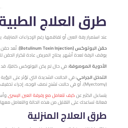
طرق العلاج الطبية
عند استمرار رفة العين أو تفاقمها رغم الإجراءات المنزلية، 
حقن البوتوكس (Botulinum Toxin Injection):
تُعد حقن 
يوقف الرفة لعدة أشهر. يحتاج المريض عادة لتكرار الحقن للح
الأدوية الموصوفة:
في حال لم يكن البوتوكس كافيًا، قد
التدخل الجراحي:
في الحالات الشديدة التي تؤثر على الرؤي
(Myectomy)، أو في حالات تشنج نصف الوجه، إجراء تخفيف ضغط الأوعية الدقيقة على العصب الوجهي (Microvascular Decompression) لحمايته من التهيج.
يتساءل الكثير عن
كيف تتعامل مع رفرفة العين اليسرى
وأسب
فعالة تساعدك على التقليل من هذه الحالة والتعامل معها
طرق العلاج المنزلية