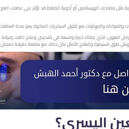
ة مثل مضادات الهيستامين أو أدوية الضغط قد تؤثر على عضلات العين عن
 والفواكه والبروتينات مع تقليل السكريات المكررة يعزز صحة العضلات
هبش طرق السيطرة والعلاج الأمثل لكل حالة، مع متابعة دقيقة لضمان ر
ين اليسرى؟