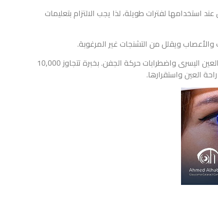
د استخدامها لفترات طويلة، لذا يجب الالتزام بتعليمات
 والأعصاب ويقلل من التشنجات غير المرغوبة.
ابدأ رحلة العناية بعينيك مع دكتور أحمد الهبش استشاري أمراض العيون، الذي يمتلك خبرة واسعة في تشخيص وعلاج حالات رفرفة العين اليسرى واضطرابات حركة الجفن. بخبرة تتجاوز 10,000
احة العين واستقرارها.