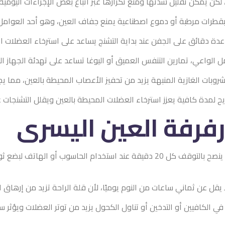
كن يمكن تقليل شدتها ومنع تكرارها عبر اتباع بعض الإجراءات اليومية ا
بقطرات مرطبة أو دموع اصطناعية يمنع جفاف العين، وهو أحد العوامل 
ة دقائق على الجفن عند بداية التشنج يساعد على استرخاء العضلات الم
ل الواعي، تمارين التنفس العميق أو اليوغا تساعد على تهدئة الجهاز ال
وبات الغازية المنبهة يزيد من تحفيز الأعصاب المحيطة بالعين، مما يجعل
لمدة كافية يعزز استرخاء العضلات المحيطة بالعين ويقلل التشنجات غير
رفرفة العين اليسرى
ينصح بالتوقف كل 20 دقيقة عند استخدام الحاسوب أو الهات
يقل عن ثماني ساعات من النوم يوميًا، لأن قلة الراحة تزيد من إرهاق 
في الكافيين أو التدخين أو تناول الكحول يزيد من توتر العضلات ويؤثر سل