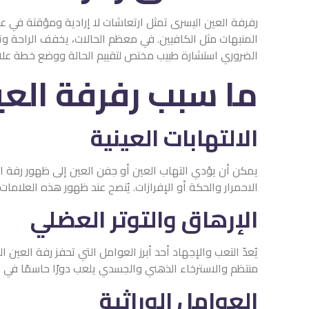
رفرفة العين اليسرى تمثل ارتعاشات لا إرادية ومؤقتة في عضل
المنبهات مثل الكافيين. في معظم الحالات، يخفف الراحة وتق
الضروري استشارة طبيب مختص لتقييم الحالة ووضع خطة علا
ما سبب رفرفة الع
الالتهابات العينية
يمكن أن يؤدي التهاب العين أو جفن العين إلى ظهور رفة ال
الاحمرار والحكة أو الإفرازات. يُنصح عند ظهور هذه العلامات
الإرهاق والتوتر العضلي
يُعدّ التعب والإجهاد أحد أبرز العوامل التي تحفز رفة العي
منتظم والاسترخاء الذهني والجسدي يلعب دورًا حاسمًا في 
العوامل الوراثية