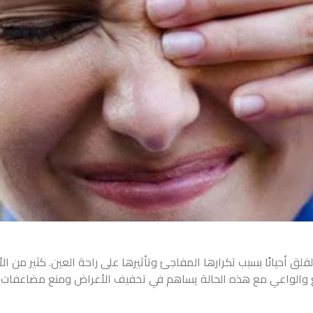
القلق أحيانًا بسبب تكرارها المفاجئ وتأثيرها على راحة العين. كثير 
ريع والواعي مع هذه الحالة يساهم في تخفيف الأعراض ومنع مضاعفات م