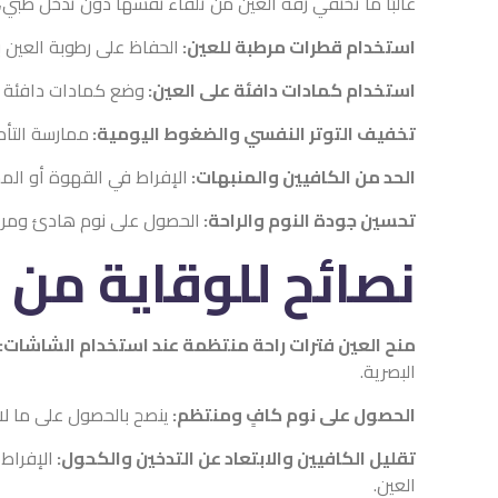
غالبًا ما تختفي رفة العين من تلقاء نفسها دون تدخل طبي، ل
استخدام قطرات مرطبة للعين:
الحفاظ على رطوبة العين 
استخدام كمادات دافئة على العين:
وضع كمادات دافئة عد
تخفيف التوتر النفسي والضغوط اليومية:
ممارسة التأم
الحد من الكافيين والمنبهات:
الإفراط في القهوة أو المشر
تحسين جودة النوم والراحة:
الحصول على نوم هادئ ومريح 
نصائح للوقاية من 
منح العين فترات راحة منتظمة عند استخدام الشاشات:
البصرية.
الحصول على نوم كافٍ ومنتظم:
ينصح بالحصول على ما لا 
تقليل الكافيين والابتعاد عن التدخين والكحول:
الإفراط 
العين.