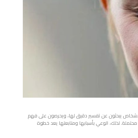
من الأشخاص يبحثون عن تفسير دقيق لها، ويحرصون على فهم
حتملة. لذلك، الوعي بأسبابها ومتابعتها يعد خطوة