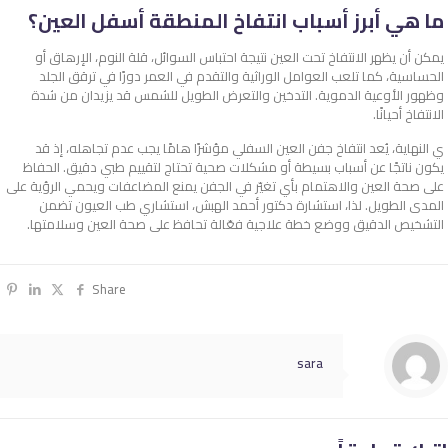
ما هي أبرز أسباب انتفاخ المنطقة أسفل العين؟
يمكن أن يظهر الانتفاخ تحت العين نتيجة احتباس السوائل، قلة النوم، الإرهاق أو
الحساسية، كما تلعب العوامل الوراثية والتقدم في العمر دورًا في ترقق الجلد
وظهور الأوعية الدموية. التدخين والتعرض الطويل للشمس قد يزيدان من شدة
الانتفاخ أحيانًا.
ي النهاية، يُعد انتفاخ جفن العين السفلي مؤشرًا هامًا يجب عدم تجاهله، إذ قد
يكون ناتجًا عن أسباب بسيطة أو مشكلات صحية تحتاج لتقييم طبي دقيق. الحفاظ
على صحة العين والاهتمام بأي تغيّر في الجفن يمنع المضاعفات ويحمي الرؤية على
المدى الطويل. لذا، استشارة دكتور أحمد الهبش، استشاري طب العيون تضمن
التشخيص الدقيق ووضع خطة علاجية فعّالة تحافظ على صحة العين وسلامتها.
Share
sara