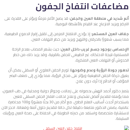
مضاعفات انتفاخ الجفون
ألم شديد في منطقة العين والجفن:
قد يصبح الألم مزمنًا ويؤثر على القدرة على
التركيز ويزيد الانزعاج عند القيام بالأنشطة اليومية.
جفاف العين المستمر:
إذ يؤدي الانتفاخ المزمن إلى تقليل إفراز الدموع الطبيعية،
مما يسبب شعورًا بالحرقان والتهيج ويزيد من خطر التهابات العين.
الإحساس بوجود جسم غريب داخل العين:
حيث يشعر المصاب بعدم الراحة
المستمرة نتيجة الاحتكاك غير الطبيعي للجفن بالقرنية، وقد يزيد ذلك من خطر
الخدوش أو التهابات العين المتكررة.
تدهور جودة الرؤية وعدم وضوحها:
تورم الجفن العلوي أو السفلي يمكن أن
يعيق حركة الجفن الطبيعية ويؤثر على مجال الرؤية، مما يؤدي إلى ضعف البصر
المؤقت أو الدائم إذا تُرك دون علاج.
يتميز دكتور أحمد الهبش بحصوله على زمالات وجوائز دولية ومحلية في طب العيون،
مما يؤهله لتقديم أفضل تشخيص وعلاج لحالات انتفاخ الجفن السفلي للعين
باستخدام أحدث أساليب العلم الطبي. مع أكثر من 30 بحثًا منشورًا و100 محاضرة
عالمية، يضمن الدكتور متابعة دقيقة لكل حالة لتقديم حلول آمنة وفعالة. احجز الآن
لاستشارة متخصصة واستفد من خبرته الطويلة في الحفاظ على صحة العين ورؤيتك
السليمة.