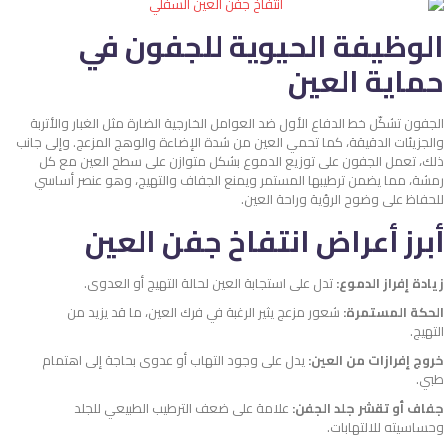
الوظيفة الحيوية للجفون في
حماية العين
الجفون تشكّل خط الدفاع الأول ضد العوامل الخارجية الضارة مثل الغبار والأتربة
والجزيئات الدقيقة، كما تحمي العين من شدة الإضاءة والوهج المزعج. وإلى جانب
ذلك، تعمل الجفون على توزيع الدموع بشكل متوازن على سطح العين مع كل
رمشة، مما يضمن ترطيبها المستمر ويمنع الجفاف والتهيج، وهو عنصر أساسي
للحفاظ على وضوح الرؤية وراحة العين.
أبرز أعراض انتفاخ جفن العين
زيادة إفراز الدموع:
تدل على استجابة العين لحالة التهيج أو العدوى.
الحكة المستمرة:
شعور مزعج يثير الرغبة في فرك العين، ما قد يزيد من
التهيج.
خروج إفرازات من العين:
يدل على وجود التهاب أو عدوى بحاجة إلى اهتمام
طبي.
جفاف أو تقشر جلد الجفن:
علامة على ضعف الترطيب الطبيعي للجلد
وحساسيته للالتهابات.