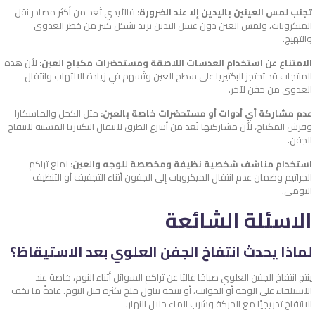
تجنب لمس العينين باليدين إلا عند الضرورة:
فالأيدي تُعد من أكثر مصادر نقل
الميكروبات، ولمس العين دون غسل اليدين يزيد بشكل كبير من خطر العدوى
والتهيج.
الامتناع عن استخدام العدسات اللاصقة ومستحضرات مكياج العين:
لأن هذه
المنتجات قد تحتجز البكتيريا على سطح العين وتُسهم في زيادة الالتهاب وانتقال
العدوى من جفن لآخر.
عدم مشاركة أي أدوات أو مستحضرات خاصة بالعين:
مثل الكحل والماسكارا
وفرش المكياج، لأن مشاركتها تُعد من أسرع الطرق لانتقال البكتيريا المسببة لانتفاخ
الجفن.
استخدام مناشف شخصية نظيفة ومخصصة للوجه والعين:
لمنع تراكم
الجراثيم وضمان عدم انتقال الميكروبات إلى الجفون أثناء التجفيف أو التنظيف
اليومي.
الاسئلة الشائعة
لماذا يحدث انتفاخ الجفن العلوي بعد الاستيقاظ؟
ينتج انتفاخ الجفن العلوي صباحًا غالبًا عن تراكم السوائل أثناء النوم، خاصة عند
الاستلقاء على الوجه أو الجوانب، أو نتيجة تناول ملح بكثرة قبل النوم. عادةً ما يخف
الانتفاخ تدريجيًا مع الحركة وشرب الماء خلال النهار.