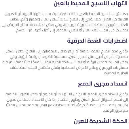
التهاب النسيج المحيط بالعين
يعد التهاب النسيج المحيط بالعين حالة خطيرة، حيث يسبب التهابا للجروح أو العدوى
القريبة من العين، مما يؤدي إلى انتفاخ شديد أسفل العين واحمرار وألم. يتطلب
العلاج الفوري بالمضادات الحيوية الوريدية، وفي بعض الحالات قد يحتاج المريض إلى
تدخل جراحي لتجنب تلف العين أو انتقال العدوى إلى أجزاء أخرى من الجسم.
اضطرابات الغدة الدرقية
يؤدي عدم انتظام الغدة الدرقية أو الإفراط في هرموناتها إلى انتفاخ الجفن السفلي،
مصحوبًا بأعراض أخرى مثل احمرار العين، حساسية الضوء، ازدواجية الرؤية، وفي
بعض الحالات فقدان الرؤية أو الغباش. هذه الحالة تتطلب تقييمًا طبيًا دقيقًا لمراقبة
مستويات الهرمون وعلاج الأعراض المصاحبة بشكل متكامل لتجنب المضاعفات
البصرية الخطيرة.
انسداد مجرى الدمع
يؤدي انسداد مجرى الدمع، الناتج عن الالتهابات أو الجروح أو بعض العيوب الخلقية،
إلى تجمع السوائل أسفل العين وظهور الانتفاخ. إذا كان الانسداد ناجمًا عن عدوى
بكتيرية، يصف الطبيب مضادًا حيويًا، أما الانسدادات غير البكتيرية فقد تتحسن تلقائيًا
مع مرور الوقت.
الحكة الشديدة للعين