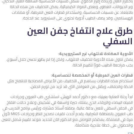
باحمرار العين وزيادة إفراز الدموع. تشمل مسببات الحساسية الشائعة الغبار، التدخين،
وبر الحيوانات، العطور، وبعض المواد الكيميائية. يمكن التخفيف من هذه الحالة
بالابتعاد عن مسببات الحساسية، واستخدام قطرات العين المرطبة، أو مضادات
الهيستامين، وقد يصف الطبيب أدوية تحتوي على الستيرويد عند الحاجة.
طرق
علاج انتفاخ جفن العين
السفلي
الأدوية المضادة للالتهاب غير الستيرويدية:
يمكن تناول هذه الأدوية لتخفيف الالتهاب، ولكن إذا لم يظهر تحسن خلال أسبوع،
يجب مراجعة الطبيب فورًا لتقييم الحالة.
قطرات العين المرطبة أو المخصصة للحساسية:
استخدام هذه القطرات يساهم في التخفيف من الأعراض المصاحبة للانتفاخ مثل
الحكة والجفاف، ويقلل من العوامل التي قد تزيد من تورم الجفن.
ابدأ رحلة العناية بعينيك مع دكتور أحمد الهبش، استشاري طب العيون وجراحات
المياه البيضاء والزرقاء، الذي يمتلك خبرة واسعة في تشخيص وعلاج حالات
انتفاخ
في الجفن السفلي للعين
بدقة عالية. بصفته أستاذ مشارك ورئيس برنامج التدريب في
طب العيون بالمنطقة الشرقية، يقدم أحدث تقنيات تصحيح النظر وجراحات MIGS لأول
مرة في المملكة. يمكنكم التواصل مع الدكتور الآن لتحديد موعد تقييم شامل للعين
والحصول على خطة علاجية متكاملة.