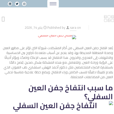
on
sara
Published by
يناير 14, 2026
يُعد
انتفاخ جفن العين السفلي
من أكثر المشكلات شيوعًا التي تؤثر على مظهر العين
وصحة المنطقة المحيطة بها، وقد ينجم عن أسباب متعددة تتراوح بين الحساسية
والالتهابات إلى العدوى والجروح. هذا الانتفاخ قد يسبب انزعاجًا واضحًا، ويؤثر أحيانًا
على الرؤية وراحة العين. وللتعامل مع هذه المشكلة بشكل صحيح، يُنصح دائمًا
باستشارة الخبراء المتخصصين مثل دكتور أحمد الهبش، استشاري طب العيون، الذي
يقدم تقييمًا دقيقًا للسبب الكامن وراء الانتفاخ، ويضع خطة علاجية مناسبة تحمي
العين من المضاعفات المحتملة.
ما
سبب انتفاخ جفن العين
السفلي؟