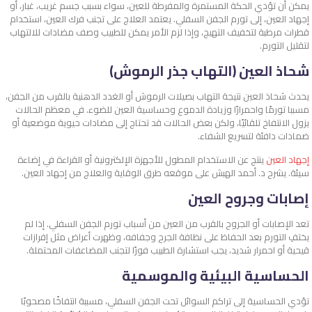
يمكن أن تؤدي الحكة المستمرة والمفرطة للعين، سواء بسبب جسم غريب، غبار، أو
إجهاد العين، إلى تورم الجفن السفلي. يعتمد العلاج على تجنب فرك العين، استخدام
قطرات مرطبة لتخفيف التهيج، وإذا لزم الأمر يمكن للطبيب وصف مضادات للالتهاب
لتقليل التورم.
شحاذ العين (التهاب جذر الرموش)
يحدث شحاذ العين نتيجة التهاب بصيلات الرموش أو الغدد الدهنية بالقرب من الجفن،
مسببا تورمًا واحمرارًا وزيادة الدموع وحساسية العين للضوء. في معظم الحالات
يزول الانتفاخ تلقائيًا، ولكن بعض الحالات قد تحتاج إلى مضادات حيوية موضعية أو
ضمادات دافئة لتسريع الشفاء.
إجهاد العين
ينتج عن الاستخدام المطول للأجهزة الإلكترونية أو القراءة في إضاءة
سيئة. يشرح د. أحمد الهبش على موقعه طرق الوقاية والعلاج من إجهاد العين.
إصابات وجروح العين
تعد الإصابات أو الجروح بالقرب من العين من أسباب تورم الجفن السفلي. إذا لم
يختفِ التورم بعد الحفاظ على نظافة الجرح وجفافه، وظهرت أعراض مثل إفرازات
قيحية أو احمرار شديد، يجب استشارة الطبيب فورًا لتجنب المضاعفات المحتملة.
الحساسية البيئية والموسمية
تؤدي الحساسية إلى تراكم السوائل تحت الجفن السفلي، مسببة انتفاخًا مصحوبًا