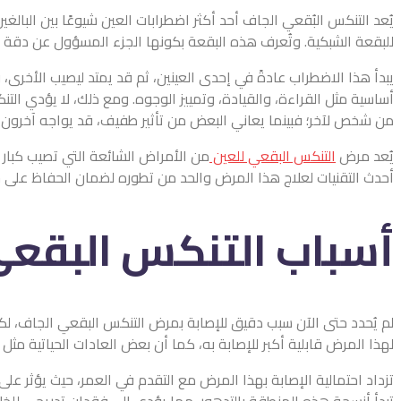
يُعد التنكس البُقعي الجاف أحد أكثر اضطرابات العين شيوعًا بين البال
للبقعة الشبكية. وتُعرف هذه البقعة بكونها الجزء المسؤول عن دقة ال
يبدأ هذا الاضطراب عادةً في إحدى العينين، ثم قد يمتد ليصيب الأخرى
أساسية مثل القراءة، والقيادة، وتمييز الوجوه. ومع ذلك، لا يؤدي الت
من شخص لآخر؛ فبينما يعاني البعض من تأثير طفيف، قد يواجه آخرون ضع
يُعد مرض
التنكس البقعي للعين
من الأمراض الشائعة التي تصيب كبار ا
أحدث التقنيات لعلاج هذا المرض والحد من تطوره لضمان الحفاظ على ج
أسباب التنكس البقع
لم يُحدد حتى الآن سبب دقيق للإصابة بمرض التنكس البقعي الجاف، لكن ا
لهذا المرض قابلية أكبر للإصابة به، كما أن بعض العادات الحياتية مث
تزداد احتمالية الإصابة بهذا المرض مع التقدم في العمر، حيث يؤثر 
تبدأ أنسجة هذه المنطقة بالتدهور، مما يؤدي إلى فقدان تدريجي للخلا