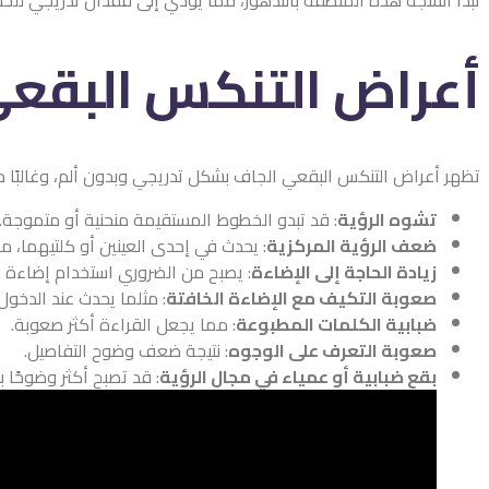
أعراض التنكس البقعي
تظهر أعراض التنكس البقعي الجاف بشكل تدريجي وبدون ألم، وغالبًا ما ت
تشوه الرؤية
: قد تبدو الخطوط المستقيمة منحنية أو متموجة.
ضعف الرؤية المركزية
: يحدث في إحدى العينين أو كلتيهما، مم
زيادة الحاجة إلى الإضاءة
: يصبح من الضروري استخدام إضاءة أق
صعوبة التكيف مع الإضاءة الخافتة
: مثلما يحدث عند الدخو
ضبابية الكلمات المطبوعة
: مما يجعل القراءة أكثر صعوبة.
صعوبة التعرف على الوجوه
: نتيجة ضعف وضوح التفاصيل.
بقع ضبابية أو عمياء في مجال الرؤية
: قد تصبح أكثر وضوحًا ب