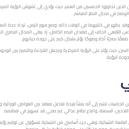
غين الذين تجاوزوا الخمسين من العمر، حيث يؤدي إلى تشوش الرؤية المركز
إبصار في مجال النظر المباشر.
، وقد يظهر في كلتيهما في الوقت ذاته. ومع مرور الزمن، تزداد حدة الم
نكس البُقعي الجاف إلى فقدان البصر الكامل، إذ يبقى المجال البصري ا
فًا بصريًا أكثر وضوحًا يؤثر بشكل كبير على جودة حياتهم.
لسن، حيث يؤثر على الرؤية المركزية ويجعل القراءة والتمييز بين الوجو
ودة الرؤية.
ي
لدراسات تشير إلى أنه ينشأ نتيجة تفاعل معقد بين العوامل الوراثية وا
ل التدخين، السمنة، واتباع نظام غذائي غير صحي قد تسهم في تفاقمه.
على البقعة الشبكية، وهي جزء أساسي من الشبكية مسؤول عن توفير رؤي
يا البصرية، وهو ما يؤثر على وضوح الرؤية بشكل ملحوظ.