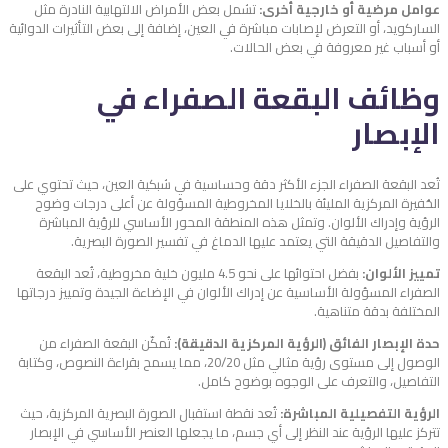
عوامل مرضية أو خارجية أخرى:
تشمل بعض الأمراض الالتهابية النادرة مثل
الساركويد، أو التعرض لإصابات مباشرة في العين، إضافة إلى بعض التأثيرات الدوائية
أو أسباب غير معروفة في بعض الحالات.
وظائف
البقعة الصفراء
في
الإبصار
تُعد البقعة الصفراء الجزء الأكثر دقة وحساسية في شبكية العين، حيث تحتوي على
الحُفيرة المركزية المليئة بالخلايا المخروطية المسؤولة عن أعلى درجات وضوح
الرؤية وإدراك الألوان. وتمثل هذه المنطقة المحور الأساسي للرؤية المباشرة
والتفاصيل الدقيقة التي يعتمد عليها الدماغ في تفسير الصورة البصرية.
تمييز الألوان:
بفضل احتوائها على نحو 4.5 مليون خلية مخروطية، تُعد البقعة
الصفراء المسؤولة الأساسية عن إدراك الألوان في الإضاءة الجيدة وتمييز درجاتها
المختلفة بدقة متناهية.
حدة الإبصار الفائق (الرؤية المركزية الدقيقة):
تُمكّن البقعة الصفراء من
الوصول إلى مستوى رؤية مثالي مثل 20/20، مما يسمح بقراءة النصوص، وكتابة
التفاصيل، والتعرف على الوجوه بوضوح كامل.
الرؤية التفصيلية المباشرة:
تُعد نقطة استقبال الصورة البصرية المركزية، حيث
تتركز عليها الرؤية عند النظر إلى أي جسم، ما يجعلها العنصر الأساسي في الإبصار