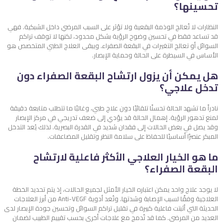
تحسينها؟
النظارات لا تُعالج الوذمة البقعية ولا تؤثر على السبب المرضي داخل الشبكية. فهي
قد تساعد فقط في تحسين وضوح الرؤية بشكل محدود، لكنها لا توقف تراكم
السوائل أو تعالج التغيرات في البقعة الصفراء. ويبقى العلاج الطبي المتخصص هو
الأساس في السيطرة على الحالة وحماية الإبصار.
هل يمكن أن يزول ارتشاح البقعة الصفراء دون
تدخل علاجي؟
نادراً ما تشهد الحالة تحسنًا تلقائيًا دون علاج طبي، وغالبًا ما تتطلب متابعة دقيقة
لمنع تدهور الرؤية. إهمال الحالة قد يؤدي إلى ضعف تدريجي في مركز الإبصار
وقد يصل في بعض الحالات إلى فقدان شديد في القدرة البصرية. لذلك يُعد التدخل
المبكر عنصرًا أساسيًا للحفاظ على سلامة النظر وتقليل المضاعفات.
ما هو الخيار العلاجي الأكثر فاعلية لارتشاح
البقعة الصفراء؟
لا يوجد علاج واحد يمكن اعتباره الخيار الأمثل لجميع الحالات، إذ يتم تحديد الخطة
العلاجية وفقًا لسبب الإصابة وشدتها. وتُعد أدوية Anti-VEGF من أبرز العلاجات
الحديثة التي أثبتت فاعلية كبيرة في تقليل تراكم السوائل وتحسين جودة الإبصار لدى
العديد من المرضى. كما قد تُدمج مع علاجات أخرى بحسب تقييم الطبيب لضمان