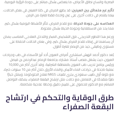
البصرية واتساع نطاق الأعراض، ما ينعكس بشكل مباشر على جودة الرؤية اليومية.
تأثير غير متماثل بين العينين:
قد يظهر المرض في كلتا العينين في بعض الحالات،
بينما يقتصر في حالات أخرى على عين واحدة فقط لفترة من الزمن.
انعكاسه على جودة الحياة:
مع تقدم المرض، تتأثر الأنشطة اليومية بشكل كبير،
مما يحد من الاستقلالية وجودة الحياة بشكل ملحوظ.
ورغم هذا التطور التدريجي، فإن التشخيص المبكر والتدخل العلاجي المناسب يمكن
أن يساهما في إبطاء تقدم المرض بشكل كبير، وفي بعض الحالات الحفاظ على
مستوى وظيفي جيد من الإبصار لفترة أطول.
يُعد دكتور أحمد الهبش استشاري أمراض العيون أحد أبرز الأسماء في طب وجراحات
العيون، حيث يشغل منصب أستاذ مشارك بجامعة الإمام عبدالرحمن بن فيصل
ورئيس برنامج تدريب طب العيون بالمنطقة الشرقية. وقد أجرى أكثر من 10,000
عملية ناجحة في جراحات الماء الأبيض والماء الأزرق خلال أكثر من 10 سنوات خبرة،
مع كونه أول طبيب سعودي يجري تقنيات MIGS لعلاج الجلوكوما. ويمثل خيارًا
طبيًا متقدمًا في التعامل مع حالات مثل ارتشاح البقعة الصفراء، يمكنك التواصل
المباشر مع الدكتور للحصول على تقييم دقيق وخطة علاجية متكاملة.
طرق الوقاية والتحكم في ارتشاح
البقعة الصفراء