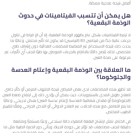
أفضل نتيجة علاجية ممكنة.
هل يمكن أن تتسبب الفيتامينات في حدوث
الوذمة البقعية؟
لا ترتبط الفيتامينات بشكل عام بظهور الوذمة البقعية، إلا أن الإ فراط في تناول
جرعات عالية جدًا من فيتامين B3 (النياسين) قد يكون له تأثير محتمل. وغالبًا ما
يحدث ذلك نتيجة الاستخدام غير المنضبط للمكملات الغذائية دون إشراف طبي
متخصص. لذلك يُنصح دائمًا بالالتزام بالجرعات الموصى بها طبيًا لتجنب أي تأثيرات غير
مرغوبة على صحة العين.
ما العلاقة بين الوذمة البقعية وإعتام العدسة
والجلوكوما؟
قد تظهر هذه المضاعفات لدى بعض المرضى نتيجة الالتهاب المزمن أو كأثر جانبي
للعلاج طويل المدى بالستيرويدات. حيث يمكن أن يؤدي ذلك إلى ارتفاع ضغط العين
(الجلوكوما) أو فقدان شفافية العدسة (إعتام عدسة العين) بشكل تدريجي. وغالبًا
ما يتم التعامل مع هذه الحالات عبر العلاج الدوائي أو التدخل الجراحي وفقًا لتقييم
الطبيب المختص.
في الختام، تمثل
ارتشاح البقعة الصفراء
حالة تستدعي وعيًا مستمرًا ومتابعة
دقيقة لتجنب مضاعفات قد تؤثر على جودة الحياة. ويأتي دور الخبرة الطبية مثل ما
يقدمه دكتور احمد الهبش استشاري أمراض العيون في رفع كفاءة التشخيص