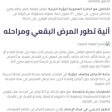
الدقيق والمباشر.
التكامل مع الخلايا العصوية للرؤية الليلية:
تعمل البقعة ضمن نظام بصري
متكامل يحتوي على حوالي 91 مليون خلية عصوية مسؤولة عن الرؤية في
الإضاءة المنخفضة، بينما تتولى المخاريط الإبصار النهاري عالي الدقة.
آلية تطور المرض البقعي ومراحله
يتسم تطور الضمور البقعي بتباين واضح من مريض لآخر، سواء في سرعة التقدم أو
في شدة التأثير، كما قد يختلف تأثيره بين العينين لدى الشخص نفسه. يبدأ المرض
غالبًا باضطراب بسيط في وضوح الرؤية، ثم يتدرج تدريجيًا نحو تدهور بصري أكثر
تعقيدًا مع مرور الوقت.
بداية الأعراض وضعف الرؤية:
في المراحل المبكرة، يلاحظ المريض تراجعًا تدريجيًا
في حدة الإبصار دون أعراض واضحة أخرى، مما يجعل التشخيص في هذه المرحلة
أكثر صعوبة.
اضطرابات بصرية متقدمة:
مع تطور الحالة، تبدأ الأعراض في الازدياد مثل تقوس
الخطوط المستقيمة، وصعوبة أداء المهام الدقيقة، وتراجع القدرة على القراءة
والتعرف على الوجوه.
تدهور تدريجي في مركز الإبصار:
يؤدي استمرار المرض إلى تفاقم التشوهات