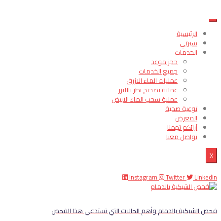
الرئيسية
سيرتي
الخدمات
حجز موعد
جميع الخدمات
عمليات الماء الازرق
عملية تصحيح نظر بالليزر
عملية سحب الماء الابيض
توعية صحية
المعرض
آرائكم تهمنا
تواصل معنا
X
Instagram
Twitter
Linkedin
فحص الشبكية بالدمام وأهم الحالات التي تستدعي هذا الفحص