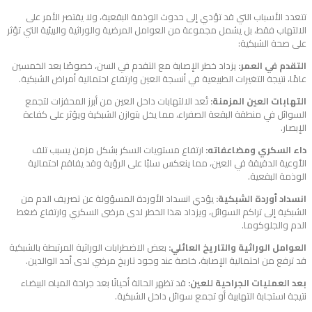
تتعدد الأسباب التي قد تؤدي إلى حدوث الوذمة البقعية، ولا يقتصر الأمر على
الالتهاب فقط، بل يشمل مجموعة من العوامل المرضية والوراثية والبيئية التي تؤثر
على صحة الشبكية:
التقدم في العمر:
يزداد خطر الإصابة مع التقدم في السن، خصوصًا بعد الخمسين
عامًا، نتيجة التغيرات الطبيعية في أنسجة العين وارتفاع احتمالية أمراض الشبكية.
التهابات العين المزمنة:
تُعد الالتهابات داخل العين من أبرز المحفزات لتجمع
السوائل في منطقة البقعة الصفراء، مما يخل بتوازن الشبكية ويؤثر على كفاءة
الإبصار.
داء السكري ومضاعفاته:
ارتفاع مستويات السكر بشكل مزمن يسبب تلف
الأوعية الدقيقة في العين، مما ينعكس سلبًا على الرؤية وقد يفاقم احتمالية
الوذمة البقعية.
انسداد أوردة الشبكية:
يؤدي انسداد الأوردة المسؤولة عن تصريف الدم من
الشبكية إلى تراكم السوائل، ويزداد هذا الخطر لدى مرضى السكري وارتفاع ضغط
الدم والجلوكوما.
العوامل الوراثية والتاريخ العائلي:
بعض الاضطرابات الوراثية المرتبطة بالشبكية
قد ترفع من احتمالية الإصابة، خاصة عند وجود تاريخ مرضي لدى أحد الوالدين.
بعد العمليات الجراحية للعين:
قد تظهر الحالة أحيانًا بعد جراحة المياه البيضاء
نتيجة استجابة التهابية أو تجمع سوائل داخل الشبكية.