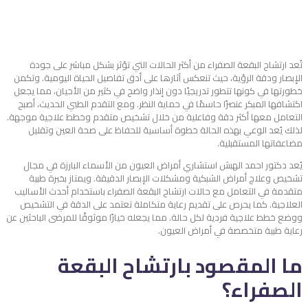
تُعد
ارتشاح البقعة الصفراء
من أكثر الحالات التي تؤثر بشكل مباشر على جودة
الإبصار ودقة الرؤية، حيث تنعكس آثارها على أدق تفاصيل الحياة اليومية. وتكمن
خطورتها في كونها تتطور تدريجيًا دون إنذار واضح في كثير من الأحيان، مما يجعل
اكتشافها المبكر عنصرًا حاسمًا في حماية النظر. ومع التقدم الطبي الحديث، أصبح
التعامل معها أكثر دقة وفاعلية من خلال تشخيص متقدم وخطط علاجية موجهة.
لذلك يُعد الوعي بهذه الحالة خطوة أساسية للحفاظ على صحة العين وتقليل
مضاعفاتها المستقبلية.
يُعد دكتور احمد الهبش استشاري أمراض العيون من الأسماء البارزة في مجال
تشخيص وعلاج أمراض الشبكية ومشكلات الإبصار الدقيقة. ويمتاز بخبرة طبية
متقدمة في التعامل مع حالات ارتشاح البقعة الصفراء باستخدام أحدث الأساليب
العلاجية. كما يحرص على تقديم رعاية متكاملة تعتمد على الدقة في التشخيص
ووضع خطط علاجية فردية لكل حالة. مما يجعله خيارًا موثوقًا للمرضى الباحثين عن
رعاية طبية متخصصة في أمراض العيون.
ما المقصود بارتشاح البقعة
الصفراء؟