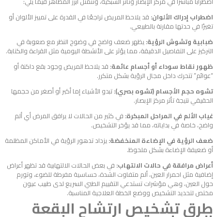
اضطرابًا مباشرًا في مركز الإبصار وتأثر الشبكية، وتتمثل أبرز المظاهر فيما يلي:
اضطراب إدراك الألوان:
قد يلاحظ المريض تراجعًا في القدرة على تمييز الألوان أو
تغيرًا في حدتها مقارنة بالطبيعي.
ضبابية وتشوش الرؤية:
يظهر ضعف واضح في وضوح النظر مع صعوبة في
التركيز على التفاصيل الدقيقة، مما يؤثر على الأنشطة اليومية مثل القراءة والكتابة.
ظهور نقاط سوداء أو أجسام عائمة:
قد يلاحظ المريض وجود بقع داكنة أو
“عوائم” تتحرك داخل مجال الرؤية بشكل متكرر.
تشوه حجم الأجسام (تشوه بصري):
تبدو الأشياء إما أكبر أو أصغر من حجمها
الحقيقي نتيجة تأثر مركز الإبصار.
غياب الألم في المراحل المبكرة:
في كثير من الحالات لا يرافق المرض أي ألم
واضح، خاصة في بداياته، مما قد يؤخر التشخيص.
ضعف الرؤية في الإضاءة المنخفضة:
يزداد تدهور الرؤية في الأماكن المظلمة
أو ضعيفة الإضاءة بشكل ملحوظ.
أعراض مرافقة في حالات الالتهاب:
في بعض الحالات الالتهابية قد تظهر أعراض
إضافية مثل احمرار العين، ألم متفاوت الشدة، حساسية مفرطة للضوء، وتورم
حول العين، وهي مؤشرات تستدعي التقييم الطبي السريع لدى طبيب عيون
مختص لتحديد التشخيص ووضع الخطة العلاجية المناسبة.
طرق تشخيص
ارتشاح البقعة