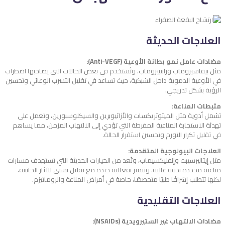
العلاجات الحديثة
مضادات عامل نمو بطانة الأوعية (Anti-VEGF):
مثل بيفاسيزوماب ورانيبيزوماب، وتُستخدم في بعض الحالات التي يصاحبها اضطراب
في الأوعية الدموية داخل الشبكية، حيث تساعد في تقليل التسرب الوعائي وتحسين
الرؤية بشكل تدريجي.
مثبطات المناعة:
تشمل أدوية مثل الميثوتريكسات والأزاثيوبرين والسيكلوسبورين، وتعمل على
تهدئة الاستجابة المناعية المفرطة التي تؤدي إلى الالتهاب المزمن، مما يساهم
في تقليل تكرار التورم وتحسين استقرار الحالة.
العلاجات البيولوجية المتقدمة:
مثل إيتانيرسيبت وإنفليكسيماب، وتُعد من الخيارات الحديثة التي تستهدف مسارات
مناعية محددة بدقة عالية، وتتميز بفعالية جيدة مع تقليل نسبي للآثار الجانبية،
لكنها تتطلب إشرافًا طبيًا متخصصًا، خاصة في أمراض المناعة والروماتيزم.
العلاجات التقليدية
مضادات الالتهاب غير الستيرويدية (NSAIDs):