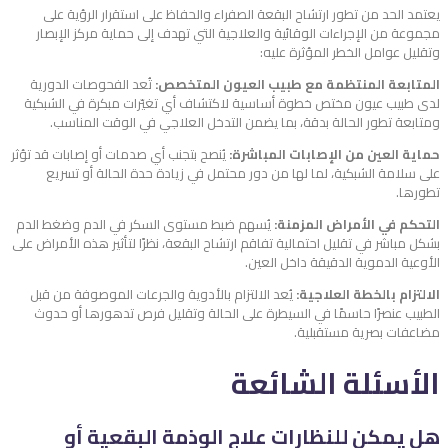
يعتمد الحد من تطور ارتشاح البقعة الصفراء والحفاظ على استقرار الرؤية على
مجموعة من الإجراءات الوقائية والعلاجية التي تهدف إلى حماية مركز الإبصار
وتقليل عوامل الخطر المؤثرة عليه:
المتابعة المنتظمة مع طبيب العيون المتخصص:
تُعد الفحوصات الدورية
لدى طبيب عيون مختص خطوة أساسية لاكتشاف أي تغيّرات مبكرة في الشبكية
ومتابعة تطور الحالة بدقة، بما يضمن التدخل العلاجي في الوقت المناسب.
حماية العين من الإصابات المباشرة:
يُنصح بتجنب أي صدمات أو إصابات قد تؤثر
على سلامة الشبكية، لما لها من دور محتمل في زيادة حدة الحالة أو تسريع
تطورها.
التحكم في الأمراض المزمنة:
يُسهم ضبط مستوى السكر في الدم وضغط الدم
بشكل مباشر في تقليل احتمالية تفاقم ارتشاح البقعة، نظرًا لتأثير هذه الأمراض على
الأوعية الدموية الدقيقة داخل العين.
الالتزام بالخطة العلاجية:
يُعد الالتزام بالأدوية والجرعات الموصوفة من قبل
الطبيب عنصرًا حاسمًا في السيطرة على الحالة وتقليل فرص تدهورها أو حدوث
مضاعفات بصرية مستقبلية.
الأسئلة الشائعة
هل يمكن للنظارات علاج الوذمة البقعية أو