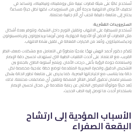
تُستخدم غالبًا على هيئة قطرات عينية مثل برومفيناك ونيبافيناك، وتساعد في
تخفيف الأعراض الالتهابية بدرجة أقل من الستيرويدات، لكنها تظل خيارًا مساعدًا
يحتاج إلى متابعة دقيقة لتجنب أي آثار جانبية محتملة.
الستيرويدات القشرية:
تُستخدم للسيطرة على الالتهاب وتقليل التورم داخل الشبكية، وتتوفر بعدة أشكال
مثل القطرات أو الحقن أو الأدوية الجهازية، ومن أبرزها بريدنيزولون وتريامسينولون
وديكساميثازون، وتُعد من الخيارات الفعالة في تقليل نشاط الالتهاب.
يُقدّم دكتور أحمد الهبش نهجًا علاجيًا متطورًا في التعامل مع مشكلات ضعف النظر
القريب، مع الاعتماد على أحدث التقنيات الطبية التي تستهدف تحسين دقة الإبصار
واستعادة جودة الرؤية بأعلى درجات الأمان. ويتميز أسلوبه الطبي بالجمع بين
التشخيص الدقيق والخبرة السريرية المتقدمة لوضع خطة علاجية مخصصة لكل
حالة بما يتناسب مع احتياجاتها البصرية. كما يحرص على متابعة تطور الحالة بشكل
مستمر لضمان تحقيق أفضل النتائج الممكنة وتقليل أي مضاعفات محتملة. لذلك
يُعد خيارًا موثوقًا للمرضى الباحثين عن رعاية متقدمة في مجال تحسين الإبصار
باستخدام أحدث ما توصل إليه الطب الحديث.
الأسباب المؤدية إلى
ارتشاح
البقعة الصفراء