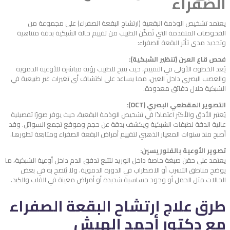
الصفراء
يعتمد تشخيص الوذمة البقعية (ارتشاح البقعة الصفراء) على مجموعة من
الفحوصات المتقدمة التي تُمكّن الطبيب من تقييم حالة الشبكية بدقة متناهية
وتحديد مدى تأثر البقعة الصفراء:
فحص قاع العين (تنظير الشبكية):
يُعد الخطوة الأولى في التقييم، حيث يتيح للطبيب رؤية مباشرة للأوعية الدموية
والعصب البصري داخل العين، مما يساعد على اكتشاف أي تغيرات غير طبيعية في
الشبكية خلال دقائق معدودة.
التصوير المقطعي البصري (OCT):
يُعتبر الأدق والأكثر اعتمادًا في تشخيص الوذمة البقعية، حيث يوفر صورًا تفصيلية
عالية الدقة لطبقات الشبكية ويكشف بدقة عن حجم وموقع تجمع السوائل. وقد
أصبح منذ سنوات المعيار الذهبي لتقييم أمراض البقعة الصفراء ومتابعة تطورها.
تصوير الأوعية بالفلوريسين:
يعتمد على حقن صبغة خاصة داخل الوريد لتتبع تدفق الدم داخل أوعية الشبكية، ما
يوضح مناطق التسرب أو الاضطراب في الدورة الدموية. ولا يُنصح به في بعض
الحالات مثل الحمل أو وجود حساسية شديدة أو أمراض معينة في القلب والكبد.
طرق علاج
ارتشاح البقعة الصفراء
مع دكتور أحمد الهبش