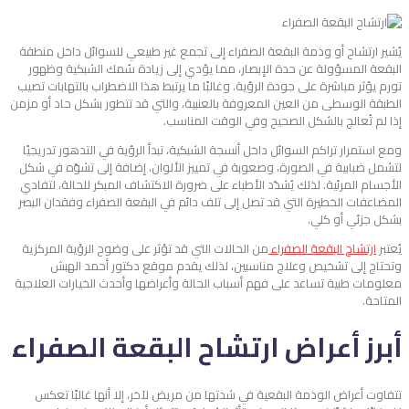
يُشير ارتشاح أو وذمة البقعة الصفراء إلى تجمع غير طبيعي للسوائل داخل منطقة
البقعة المسؤولة عن حدة الإبصار، مما يؤدي إلى زيادة سُمك الشبكية وظهور
تورم يؤثر مباشرة على جودة الرؤية. وغالبًا ما يرتبط هذا الاضطراب بالتهابات تصيب
الطبقة الوسطى من العين المعروفة بالعنبية، والتي قد تتطور بشكل حاد أو مزمن
إذا لم تُعالج بالشكل الصحيح وفي الوقت المناسب.
ومع استمرار تراكم السوائل داخل أنسجة الشبكية، تبدأ الرؤية في التدهور تدريجيًا
لتشمل ضبابية في الصورة، وصعوبة في تمييز الألوان، إضافة إلى تشوّه في شكل
الأجسام المرئية. لذلك يُشدّد الأطباء على ضرورة الاكتشاف المبكر للحالة، لتفادي
المضاعفات الخطيرة التي قد تصل إلى تلف دائم في البقعة الصفراء وفقدان البصر
بشكل جزئي أو كلي.
يُعتبر
ارتشاح البقعة الصفراء
من الحالات التي قد تؤثر على وضوح الرؤية المركزية
وتحتاج إلى تشخيص وعلاج مناسبين، لذلك يقدم موقع دكتور أحمد الهبش
معلومات طبية تساعد على فهم أسباب الحالة وأعراضها وأحدث الخيارات العلاجية
المتاحة.
أبرز أعراض
ارتشاح البقعة الصفراء
تتفاوت أعراض الوذمة البقعية في شدتها من مريض لآخر، إلا أنها غالبًا تعكس