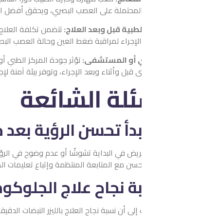
لمحتملة على العصب البصري، ويحقق أفضل النتائج الممكنة للمريض.
طبية قبل وبعد العلاج:
تتضمن تكلفة العلاج أيضًا الفحوصات الطبية ا
 الإجراء لمراقبة ضغط العين وحالة العصب البصري، وتقييم النتائج ب
بي أو المستشفى:
تؤثر جودة المركز الطبي أو المستشفى المختار في فعا
قبل وأثناء وبعد الإجراء، وتوفر بيئة آمنة لإجراء العلاج بكفاءة واحتراف
ئلة الشائعة
دأ تحسن الرؤية بعد جلسة ليزر ال
يض في البداية تشوشًا أو عدم وضوح في الرؤية بعد العلاج، وهو أمر طب
تحسن مع المتابعة المنتظمة وإتباع تعليمات الطبيب.
ة نجاح علاج الجلوكوما باستخدام 
تشير الدراسات إلى أن 