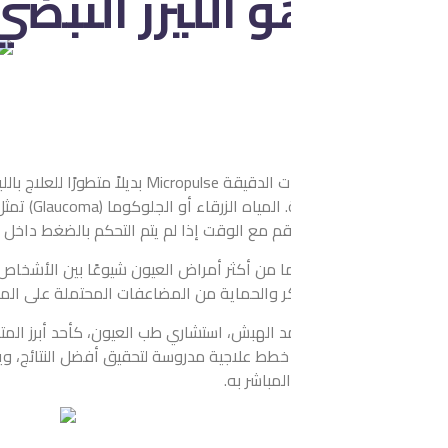
و
الليزر النبضي Micropulse
يُعدّ ليزر النبضات الدقيقة Micropulse بديلاً متطورًا للعل
قم مع الوقت إذا لم يتم التحكم بالضغط داخل العين.
 من أكثر أمراض العيون شيوعًا بين الأشخاص فوق الأربعين، بينما نادر
 والحماية من المضاعفات المحتملة على المدى الطويل.
طط علاجية مدروسة لتحقيق أفضل النتائج، ويقدّم استراتيجيات فعّالة 
مباشر به.