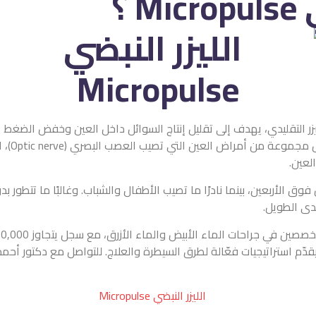
؟
اج بالليزر التقليدي، يهدف إلى تقليل إنتاج السوائل داخل العين وخفض الضغط الداخلي، مما
فقدان الرؤية. المياه الزرقاء أو الجلوكوما (Glaucoma) تمثل مجموعة من أمراض العين ال
ًا ما تصيب الأطفال والشباب. وغالبًا ما تتطور بدون أعراض واضحة، لذل
يبرز دكتور أحمد الهبش، استشاري طب العيون، كأحد أبرز المتخصصين في جراحات الماء ا
لطرق السيطرة والعلاج. للتواصل مع دكتور أحمد الهبش وبدء رحلة علاجي