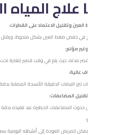
 علاج المياه الزرقاء بت
لعين وتقليل الاعتماد على القطرات:
 في خفض ضغط العين بشكل ملحوظ، ويقلل الحاجة للاعتماد المستمر ع
غير مؤلم:
بقصر مدته، حيث يتم في وقت قصير للغاية تحت تأثير التخدير الموضعي، ما يج
 عالية:
ليزر النبضات الدقيقة الأنسجة المصابة بدقة متناهية، دون التأثير عل
تقليل المضاعفات:
 حدوث المضاعفات الخطيرة عند تنفيذه بدقة ومهارة عالية، مما يجعله خي
مكن للمريض العودة إلى أنشطته اليومية بسرعة، دون الحاجة لأي فترة ن