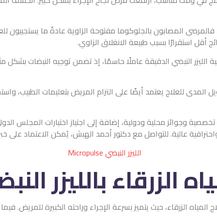
فعت فرص نجاح الإجراء بشكل كبير. الكشف المبكر يسمح بالسيطرة على
وكوما مفتوحة الزاوية عادةً ما يستجيبون للعلاج بشكل أسرع وأكثر استقر
عة الانغلاق الزاوي.
 عاملًا حاسمًا، إذ تضمن توجيه النبضات بشكل مثالي دون التأثير على ا
يضًا على التزام المريض بتعليمات الطبيب، واستخدام الأدوية الموصوفة
ولية، إضافة إلى اجتياز اختبارات المجلس الدولي والبورد السعودي. خبرت
اء بالليزر النبضي