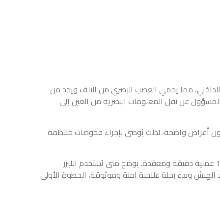
 يحمي العصب البصري من التلف ويحد من
تي تصيب العصب البصري (Optic nerve)، المسؤول عن نقل المعلومات البصرية من العين إلى
ك يُوصى بإجراء فحوصات منتظمة
لأبيض والماء الأزرق، مع سجل يتجاوز 10,000 عملية دقيقة ومعقدة. يوضح متى يُستخدم الليزر
ة آمنة وموثوقة، الخطوة الأولى