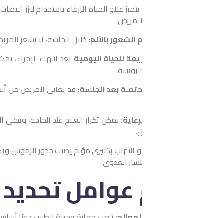
يتميز ع
 للمريض.
 الشعور بالألم:
خلال الجلسة، لا يشعر المريض بأي ألم أو انزعاج، إذ ي
يعة للحياة اليومية:
بعد انتهاء الإجراء، يمكن للمريض العودة إلى م
روتينية.
حتملة بعد الجلسة:
قد يعاني المريض من ألم طفيف أو انزعاج بسيط في 
رعاية:
يمكن تكرار العلاج عند الحاجة، وتبقى المتابعة الدورية ضروري
.
التهاب بكتيري مؤلم يصيب جذور الرموش ويظهر كانتفاخ أحمر على حاف
تشار العدوى.
عوامل تحديد تكلفة الع
المعالج:
تلعب مهارة وخبرة الطبيب دورًا أساسيًا في نجاح العلاج وجودته