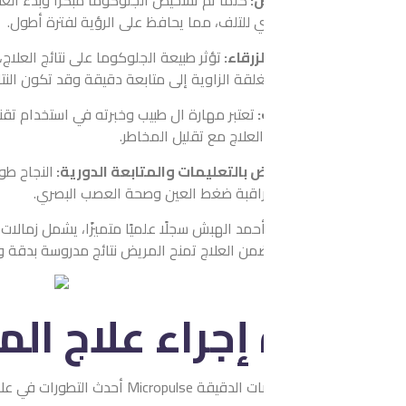
ض:
كلما تم تشخيص الجلوكوما مبكرًا وبدء العلاج في وقت مناسب، ارت
 للتلف، مما يحافظ على الرؤية لفترة أطول.
زرقاء:
تؤثر طبيعة الجلوكوما على نتائج العلاج، فالمرضى المصابون بالجل
قة الزاوية إلى متابعة دقيقة وقد تكون النتائج أقل استقرارًا بسبب طبي
:
تعتبر مهارة ال طبيب وخبرته في استخدام تقنية الليزر النبضي الدقيقة
لعلاج مع تقليل المخاطر.
ض بالتعليمات والمتابعة الدورية:
النجاح طويل المدى للعلاج يعتمد أ
اقبة ضغط العين وصحة العصب البصري.
حمد الهبش سجلًا علميًا متميزًا، يشمل زمالات تخصصية وجوائز محلية ود
جراء علاج المياه الزرق
الإجراء وراحته الكبيرة للمريض. فيما يلي تفاصيل مدة الإجراء وما يرافقه من خطوات ونتائج: