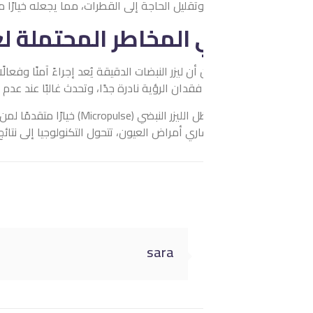
قليل الحاجة إلى القطرات، مما يجعله خيارًا موثوقًا وفعّالًا للمرضى.
المخاطر المحتملة لعلاج المياه ا
أن ليزر النبضات الدقيقة يُعد إجراءً آمنًا وفعالًا، إلا أنه قد يراف
فقدان الرؤية نادرة جدًا، وتحدث غالبًا عند عدم الالتزام بتعليمات الطبيب أ
ظل
الليزر النبضي (Micropulse)
خيارًا متقدمًا لمن يبحث عن علاج دقيق بلا ت
ي أمراض العيون، تتحول التكنولوجيا إلى نتائج ملموسة وثقة طويلة الأمد
sara