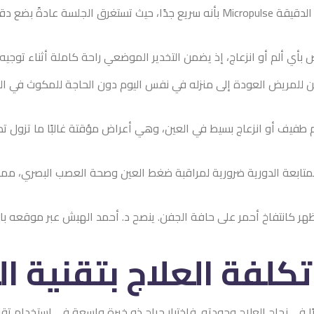
لاج المياه الزرقاء باستخدام ليزر النبضات الدقيقة Micropulse بأنه سريع جدًا، حيث تستغرق الجلسة عادةً بضع دقائق
ضمن التخدير الموضعي راحة كاملة أثناء توجيه نبضات الليزر الدقيقة إلى 
نزله في نفس اليوم دون الحاجة للمكوث في المستشفى، مما يجعل العلاج 
العين، وهي أعراض مؤقتة غالبًا ما تزول تدريجيًا خلال ساعات أو أيام
ة لمراقبة ضغط العين وصحة العصب البصري، مما يضمن استمرارية النتائ
ة الجفن. ينصح د. أحمد الهبش عبر موقعه باستخدام الكمادات الدافئة
لاج بتقنية الليزر الن
. فاختيار جراح ذو خبرة واسعة في استخدام تقنيات الليزر الدقيقة يضمن 