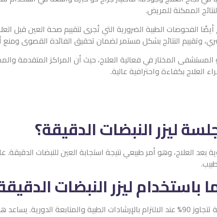
لضرورية التي تُجرى لتقييم صحة العين قبل العلاج وضمان جاهزية المري
شكل مستمر لضمان تحقيق الفائدة القصوى ومنع أي مضاعفات محتملة.
لية العلاج، حيث أن المراكز المتقدمة والمجهزة بأحدث أجهزة الليزر والب
ية عالية.
نبضات الدقيقة؟
يعي نتيجة استجابة العين للنبضات الدقيقة. عادةً ما يظهر تحسن ملحوظ
ليزر النبضات الدقيقة؟
نسبة نجاح العلاج بالليزر النبضات الدقيقة تتجاوز 90% عند الالتزام بالإرشادات الطبية والمتابعة الدورية. يساعد هذ