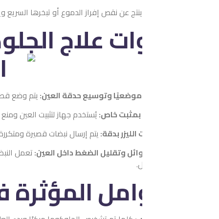
ينتج عن نقص إفراز الدموع أو تبخرها السريع ويسبب حرقة واحمرار وعدم 
 علاج الجلوكوما باللي
 موضعيًا وتوسيع حدقة العين:
يتم وضع قطرات مخدرة لتخفيف أي شعو
 بمثبت خاص:
يُستخدم جهاز لتثبيت العين ومنع أي حركة أثناء إطلاق شعاع
الليزر بدقة:
يتم إرسال نبضات قصيرة ومتكررة تتخللها فترات راحة دقي
ئل وتقليل الضغط داخل العين:
تعمل النبضات الدقيقة على تحسين 
.
امل المؤثرة في نجاح ا