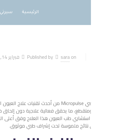
الرئيسية
سيرتي
الخدمات
توع
on
sara
Published by
فبراير 14, 2026
Micropu
من أحدث تقنيات علاج العيون التي غيّرت المفهوم التقلي
قطع، ما يحقق فعالية علاجية دون إلحاق ضرر بالأنسجة الحساسة. ابتكا
تشاري طب العيون هذا العلاج وفق أعلى المعايير الطبية العالمية. يجمع 
 نتائج ملموسة تحت إشراف طبي موثوق.