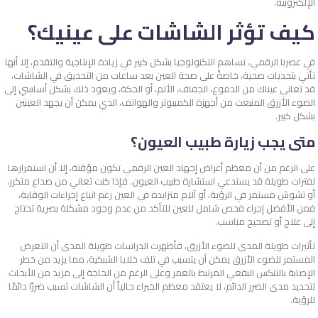
الإلكترونية.
كيف تؤثر الشاشات على عينيك؟
في عصرنا الرقمي، تساهم التكنولوجيا بشكل كبير في زيادة الإنتاجية والتقدم، إلا أنها
تأتي بتحديات صحية، خاصةً على صحة العين بعد ساعات من التحديق في الشاشات،
قد تعاني عيناك من الدموع، الجفاف، الألم، أو الحكة، ويعود ذلك بشكل أساسي إلى
الضوء الأزرق المنبعث من أجهزة الكمبيوتر والهواتف، الذي يمكن أن يجهد العينين
بشكل كبير.
متى يجب زيارة طبيب العيون؟
على الرغم من أن معظم أعراض إجهاد العين الرقمي تكون مؤقتة، إلا أن استمرارها
لفترات طويلة قد يستدعي استشارة طبيب العيون. فإذا كنت تعاني من صداع متكرر،
أو تشوش مستمر في الرؤية، أو آلام متزايدة في العين رغم اتباع إجراءات الوقاية،
فمن الأفضل إجراء فحص شامل للعين للتأكد من عدم وجود مشكلة بصرية تحتاج
إلى علاج أو تصحيح مناسب.
تأثيرات طويلة المدى للضوء الأزرق، فأظهرت الدراسات طويلة المدى أن التعرض
المستمر للضوء الأزرق يمكن أن يتسبب في تلف خلايا الشبكية، مما يزيد من خطر
الإصابة بالتنكس البقعي المرتبط بالعمر وعلى الرغم من الحاجة إلى مزيد من الأبحاث
لتحديد مدى الضرر الدائم، لا يعتقد معظم الخبراء حالياً أن الشاشات تسبب ضررًا دائمًا
للرؤية.