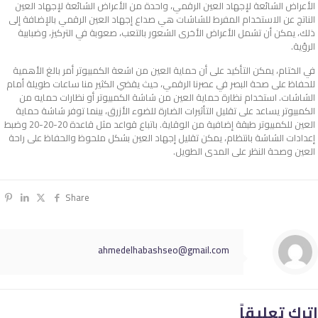
الأعراض الشائعة لإجهاد العين الرقمي، واحدة من الأعراض الشائعة لإجهاد العين
الناتج عن الاستخدام المفرط للشاشات هي صداع إجهاد العين الرقمي بالإضافة إلى
ذلك، يمكن أن تشمل الأعراض الأخرى الشعور بالتعب، صعوبة في التركيز، وضبابية
الرؤية.
في الختام، يمكن التأكيد على أن حماية العين من اشعة الكمبيوتر أمر بالغ الأهمية
للحفاظ على صحة البصر في عصرنا الرقمي، حيث يقضي الكثير منا ساعات طويلة أمام
الشاشات. استخدام نظارة حماية العين من شاشة الكمبيوتر أو نظارات حمايه من
الكمبيوتر يساعد على تقليل التأثيرات الضارة للضوء الأزرق، بينما توفر شاشة حماية
العين للكمبيوتر طبقة إضافية من الوقاية. باتباع قواعد مثل قاعدة 20-20-20 وضبط
إعدادات الشاشة بانتظام، يمكن تقليل إجهاد العين بشكل ملحوظ والحفاظ على راحة
العين وصحة النظر على المدى الطويل.
Share
ahmedelhabashseo@gmail.com
اترك تعليقاً