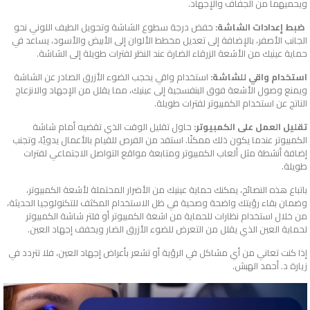
ويحميهما من الجفاف والإجهاد.
ضبط إعدادات الشاشة:
خفض درجة سطوع الشاشة وتحويل الطيف اللوني نحو
الجانب الأصفر، بالإضافة إلى تعديل مخطط الألوان إلى الأبيض والأسود، يساعد في
حماية عينيك من الأشعة الزرقاء الضارة عند النظر لفترات طويلة إلى الشاشة.
استخدام واقي للشاشة:
استخدام واقي يحجب الضوء الأزرق الصادر عن الشاشة
ويمنع وصول الأشعة فوق البنفسجية إلى عينيك، مما يقلل من الإجهاد والانزعاج
الناتج عن استخدام الكمبيوتر لفترات طويلة.
تقليل العمل على الكمبيوتر:
حاول تقليل الوقت الذي تقضيه أمام شاشة
الكمبيوتر عندما يكون ذلك ممكنًا. استفد من الفرص للقيام بالأعمال يدويًا، وتجنب
إضافة أنشطة مثل ألعاب الكمبيوتر ومتابعة مواقع التواصل الاجتماعي لفترات
طويلة.
باتباع هذه النصائح، يمكنك حماية عينيك من الأضرار المحتملة لأشعة الكمبيوتر،
وضمان بقاء رؤيتك واضحة وصحية في ظل الاستخدام المكثف للتكنولوجيا الحديثة،
من خلال استخدام نظارات للحماية من اشعة الكمبيوتر أو فلتر شاشة الكمبيوتر
لحماية العين الذي يقلل من التعرض للضوء الأزرق الضار ويخفف إجهاد العين.
إذا كنت تعاني من أي مشاكل في الرؤية أو تشعر بأعراض إجهاد العين، فلا تتردد في
زيارة د. أحمد الهبش.