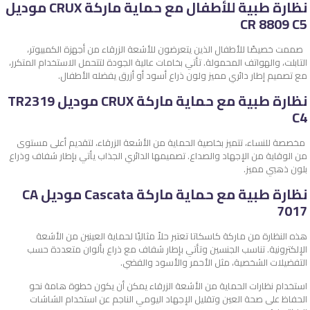
نظارة طبية للأطفال مع حماية ماركة CRUX موديل
CR 8809 C5
صممت خصيصًا للأطفال الذين يتعرضون للأشعة الزرقاء من أجهزة الكمبيوتر،
التابلت، والهواتف المحمولة. تأتي بخامات عالية الجودة لتتحمل الاستخدام المتكرر،
مع تصميم إطار دائري مميز ولون ذراع أسود أو أزرق يفضله الأطفال.
نظارة طبية مع حماية ماركة CRUX موديل TR2319
C4
مخصصة للنساء، تتميز بخاصية الحماية من الأشعة الزرقاء، لتقديم أعلى مستوى
من الوقاية من الإجهاد والصداع. تصميمها الدائري الجذاب يأتي بإطار شفاف وذراع
بلون ذهبي مميز.
نظارة طبية مع حماية ماركة Cascata موديل CA
7017
هذه النظارة من ماركة كاسكاتا تعتبر حلاً مثاليًا لحماية العينين من الأشعة
الإلكترونية. تناسب الجنسين وتأتي بإطار شفاف مع ذراع بألوان متعددة حسب
التفضيلات الشخصية، مثل الأحمر والأسود والفضي.
استخدام نظارات الحماية من الأشعة الزرقاء يمكن أن يكون خطوة هامة نحو
الحفاظ على صحة العين وتقليل الإجهاد اليومي الناجم عن استخدام الشاشات