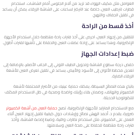
العوامل مثل مكيف الهواء قد تزيد من آلام الجلوس أمام الشاشات. استخدام
قطرات لترطيب العين، خاصة عند التركيز لساعات على الشاشة الزرقاء، يمكن أن يساعد
في تقليل الجفاف والتهيج.
أخذ قسط من الراحة
للتقليل من إجهاد العين، احرص على أخذ فترات راحة منتظمة خلال استخدام الأجهزة
الإلكترونية، وهذا يساعد على إراحة عضلات العين والحفاظ على تأهبها لفترات أطول.
ضبط إعدادات الجهاز
خفض درجة سطوع الشاشة وتحويل الطيف اللوني إلى الجانب الأصفر، بالإضافة إلى
تعديل مخطط الألوان إلى الأسود والأبيض، يساعد في تقليل تعرض العين للأشعة
الزرقاء الضارة.
باتباع هذه النصائح البسيطة، يمكنك حماية عينيك من الأضرار المحتملة لأشعة
الكمبيوتر والهاتف، وضمان بقاء رؤيتك واضحة وصحية في ظل الاستخدام المكثف
للتكنولوجيا الحديثة.
مع الاستخدام المتزايد للأجهزة الإلكترونية، تصبح
حماية العين من أشعة الكمبيوتر
ضرورة. يقدم د. أحمد الهبش نصائح وإرشادات حول كيفية تقليل إجهاد العين أثناء
العمل على الكمبيوتر، مثل استخدام نظارات واقية، وضبط إضاءة الشاشة، وأخذ
فترات راحة منتظمة للحفاظ على صحة العين وسلامتها.