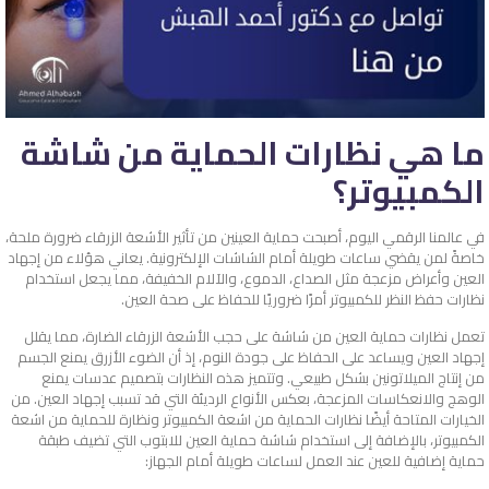
ما هي نظارات الحماية من شاشة
الكمبيوتر؟
في عالمنا الرقمي اليوم، أصبحت حماية العينين من تأثير الأشعة الزرقاء ضرورة ملحة،
خاصةً لمن يقضي ساعات طويلة أمام الشاشات الإلكترونية. يعاني هؤلاء من إجهاد
العين وأعراض مزعجة مثل الصداع، الدموع، والآلام الخفيفة، مما يجعل استخدام
نظارات حفظ النظر للكمبيوتر أمرًا ضروريًا للحفاظ على صحة العين.
تعمل نظارات حماية العين من شاشة على حجب الأشعة الزرقاء الضارة، مما يقلل
إجهاد العين ويساعد على الحفاظ على جودة النوم، إذ أن الضوء الأزرق يمنع الجسم
من إنتاج الميلاتونين بشكل طبيعي. وتتميز هذه النظارات بتصميم عدسات يمنع
الوهج والانعكاسات المزعجة، بعكس الأنواع الرديئة التي قد تسبب إجهاد العين. من
الخيارات المتاحة أيضًا نظارات الحماية من اشعة الكمبيوتر ونظارة للحماية من اشعة
الكمبيوتر، بالإضافة إلى استخدام شاشة حماية العين للابتوب التي تضيف طبقة
حماية إضافية للعين عند العمل لساعات طويلة أمام الجهاز: