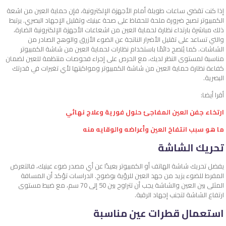
إذا كنت تقضي ساعات طويلة أمام الأجهزة الإلكترونية، فإن حماية العين من اشعة
الكمبيوتر تصبح ضرورة ملحة للحفاظ على صحة عينيك وتقليل الإجهاد البصري. يرتبط
ذلك مباشرة بارتداء نظارة لحماية العين من اشعاعات الأجهزة الإلكترونية الضارة،
والتي تساعد على تقليل الأضرار الناتجة عن الضوء الأزرق والوهج الصادر من
الشاشات. كما يُنصح دائمًا باستخدام نظارات لحماية العين من شاشة الكمبيوتر
مناسبة لمستوى النظر لديك، مع الحرص على إجراء فحوصات منتظمة للعين لضمان
كفاءة نظارة حماية العين من شاشة الكمبيوتر ومواكبتها لأي تغيرات في قدرتك
البصرية.
أقرا أيضا:
ارتخاء جفن العين المفاجئ حلول فورية وعلاج نهائي
ما هو سبب انتفاخ العين وأعراضه والوقايه منه
تحريك الشاشة
يفضل تحريك شاشة الهاتف أو الكمبيوتر بعيدًا عن أي مصدر ضوء عينيك، فالتعرض
المفرط للضوء يزيد من جهد العين للرؤية بوضوح. الدراسات تؤكد أن المسافة
المثلى بين العين والشاشة يجب أن تتراوح بين 50 إلى 70 سم، مع ضبط مستوى
ارتفاع الشاشة لتجنب إجهاد الرقبة.
استعمال قطرات عين مناسبة