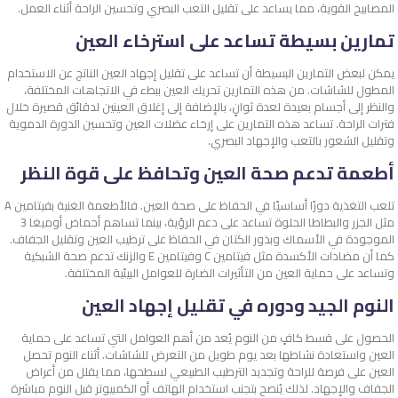
المصابيح القوية، مما يساعد على تقليل التعب البصري وتحسين الراحة أثناء العمل.
تمارين بسيطة تساعد على استرخاء العين
يمكن لبعض التمارين البسيطة أن تساعد على تقليل إجهاد العين الناتج عن الاستخدام
المطول للشاشات. من هذه التمارين تحريك العين ببطء في الاتجاهات المختلفة،
والنظر إلى أجسام بعيدة لعدة ثوانٍ، بالإضافة إلى إغلاق العينين لدقائق قصيرة خلال
فترات الراحة. تساعد هذه التمارين على إرخاء عضلات العين وتحسين الدورة الدموية
وتقليل الشعور بالتعب والإجهاد البصري.
أطعمة تدعم صحة العين وتحافظ على قوة النظر
تلعب التغذية دورًا أساسيًا في الحفاظ على صحة العين. فالأطعمة الغنية بفيتامين A
مثل الجزر والبطاطا الحلوة تساعد على دعم الرؤية، بينما تساهم أحماض أوميغا 3
الموجودة في الأسماك وبذور الكتان في الحفاظ على ترطيب العين وتقليل الجفاف.
كما أن مضادات الأكسدة مثل فيتامين C وفيتامين E والزنك تدعم صحة الشبكية
وتساعد على حماية العين من التأثيرات الضارة للعوامل البيئية المختلفة.
النوم الجيد ودوره في تقليل إجهاد العين
الحصول على قسط كافٍ من النوم يُعد من أهم العوامل التي تساعد على حماية
العين واستعادة نشاطها بعد يوم طويل من التعرض للشاشات. أثناء النوم تحصل
العين على فرصة للراحة وتجديد الترطيب الطبيعي لسطحها، مما يقلل من أعراض
الجفاف والإجهاد. لذلك يُنصح بتجنب استخدام الهاتف أو الكمبيوتر قبل النوم مباشرة