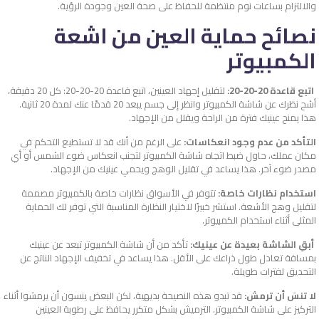
والالتزام بساعات نوم منتظمة للحفاظ على صحة العين وجودة الرؤية.
نصائح حماية العين من اشعة
الكمبيوتر
اتبع قاعدة 20-20-20:
لتقليل إجهاد العينين، اتبع قاعدة 20-20-20: كل 20 دقيقة،
أشح نظرك عن شاشة الكمبيوتر وانظر إلى جسم يبعد 20 قدمًا عنك لمدة 20 ثانية.
هذا يمنح عينيك فترة من الراحة ويقلل من الإجهاد.
التأكد من عدم وجود انعكاسات:
على الرغم من أنك قد لا تستطيع التحكم في
مكان عملك، حاول ضبط اتجاه شاشة الكمبيوتر لتجنب انعكاس ضوء الشمس أو أي
مصدر ضوء آخر. هذا يساعد في تقليل الوهج ويحمي عينيك من الإجهاد.
استخدام نظارات خاصة:
تتوفر في الأسواق نظارات خاصة بالكمبيوتر مصممة
لتقليل وهج الأشعة. استشر خبيرًا لاختيار النظارة المناسبة التي توفر لك الحماية
المثلى أثناء استخدام الكمبيوتر.
أبقِ الشاشة بعيدة عن عينيك:
تأكد من أن شاشة الكمبيوتر تبعد عن عينيك
بمسافة تعادل طول ذراعك على الأقل. هذا يساعد في تخفيف الإجهاد الناتج عن
التحديق لفترات طويلة.
لا تنسَ أن ترمش:
قد تبدو هذه النصيحة بديهية، لكن البعض ينسون أن يرمشوا أثناء
التركيز على شاشة الكمبيوتر. الترميش بشكل متكرر يحافظ على رطوبة العينين