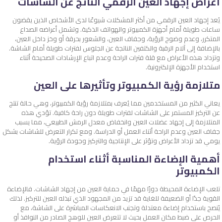
أعراض إجهاد العين الرقمي الناتج عن الشاشات
يُعد إجهاد العين الرقمي من أكثر المشكلات شيوعًا لدى الأشخاص الذين يقضون
ساعات طويلة أمام أجهزة الكمبيوتر والهواتف الذكية. وتشمل أعراضه الصداع
المتكرر، وعدم وضوح الرؤية، وجفاف العين، والشعور بحرقة أو وخز داخل العين،
بالإضافة إلى آلام الرقبة والكتفين الناتجة عن الجلوس لفترات طويلة أمام الشاشة.
وتزداد هذه الأعراض مع قلة فترات الراحة وعدم اتباع الإرشادات الصحيحة أثناء
استخدام الأجهزة الإلكترونية.
متلازمة رؤية الكمبيوتر وتأثيرها على العين
يعاني الكثير من المستخدمين مما يُعرف بمتلازمة رؤية الكمبيوتر، وهي حالة تنتج
عن التركيز المستمر على الشاشات لفترات طويلة دون راحة كافية. تؤدي هذه
المتلازمة إلى إجهاد عضلات العين وانخفاض معدل الرمش الطبيعي، مما يسبب
جفاف العين وعدم الراحة أثناء العمل أو الدراسة. ومع تكرار التعرض للشاشات بشكل
يومي قد تزداد الأعراض وتؤثر على الإنتاجية والتركيز وجودة الرؤية.
أهمية الإضاءة المناسبة أثناء استخدام
الكمبيوتر
تلعب الإضاءة المحيطة دورًا مهمًا في حماية العين من إجهاد الشاشات. فالإضاءة
القوية جدًا أو الضعيفة للغاية قد تزيد من المجهود الذي تبذله العين للتركيز. لذلك
يُنصح باستخدام إضاءة معتدلة وتجنب الانعكاسات المباشرة على الشاشة، مع
الحرص على ضبط مكان العمل بحيث لا تتعرض العين للوهج الصادر من النوافذ أو