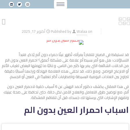
on
Walaa
Published by
أكتوبر 17, 2025
قد تستيقظ في الصباح لتتفاجأ بمرآتك تُظهر عينًا حمراء دون ألم يُذكر، فتبدأ
التساؤلات: هل هو أمر بسيط أم علامة على مشكلة أعمق؟ احمرار العين بدون الم
من الحالات الشائعة التي يمر بها كثير من الناس، وغالبًا ما يُهملها البعض لغياب الألم
أو الانزعاج الواضح. ومع ذلك، قد تخفي هذه العلامة الهادئة وراءها أسبابًا دقيقة
تتراوح بين العادات اليومية البسيطة واضطرابات أكثر تعقيدًا في العين أو الجسم.
في هذا المقال، يكشف دكتور أحمد الهبش عن 6 أسباب خفية لاحمرار العين دون
ألم، مع توضيح طرق التعامل والعلاج الآمن لكل حالة، حتى تحافظ على صحة عينيك
وتفهم الإشارات التي يرسلها لك جسدك قبل أن تتفاقم المشكلة.
اسباب احمرار العين بدون الم