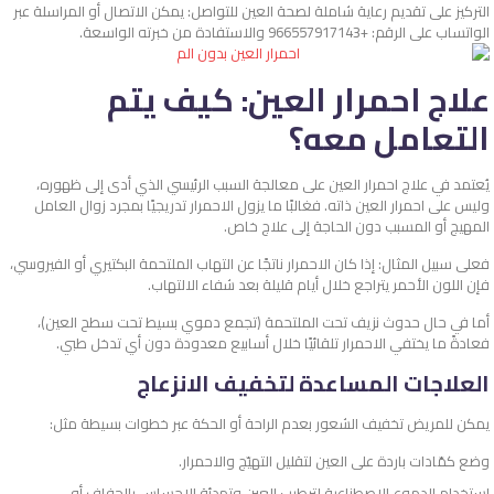
التركيز على تقديم رعاية شاملة لصحة العين للتواصل: يمكن الاتصال أو المراسلة عبر
الواتساب على الرقم: +966557917143 والاستفادة من خبرته الواسعة.
علاج احمرار العين: كيف يتم
التعامل معه؟
يُعتمد في علاج احمرار العين على معالجة السبب الرئيسي الذي أدى إلى ظهوره،
وليس على احمرار العين ذاته. فغالبًا ما يزول الاحمرار تدريجيًا بمجرد زوال العامل
المهيج أو المسبب دون الحاجة إلى علاج خاص.
فعلى سبيل المثال: إذا كان الاحمرار ناتجًا عن التهاب الملتحمة البكتيري أو الفيروسي،
فإن اللون الأحمر يتراجع خلال أيام قليلة بعد شفاء الالتهاب.
أما في حال حدوث نزيف تحت الملتحمة (تجمع دموي بسيط تحت سطح العين)،
فعادةً ما يختفي الاحمرار تلقائيًا خلال أسابيع معدودة دون أي تدخل طبي.
العلاجات المساعدة لتخفيف الانزعاج
يمكن للمريض تخفيف الشعور بعدم الراحة أو الحكة عبر خطوات بسيطة مثل:
وضع كمّادات باردة على العين لتقليل التهيّج والاحمرار.
استخدام الدموع الاصطناعية لترطيب العين وتهدئة الإحساس بالجفاف أو