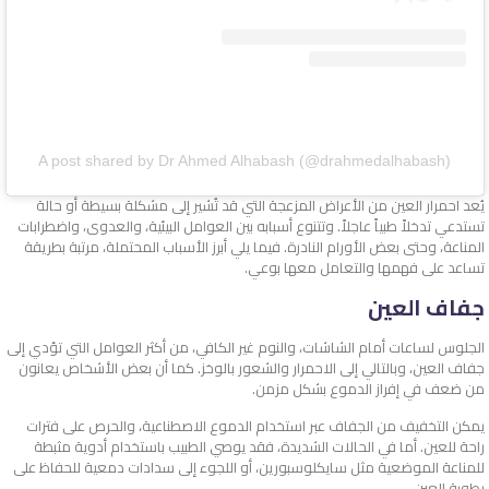
A post shared by Dr Ahmed Alhabash (@drahmedalhabash)
يُعد احمرار العين من الأعراض المزعجة التي قد تُشير إلى مشكلة بسيطة أو حالة
تستدعي تدخلاً طبياً عاجلاً. وتتنوع أسبابه بين العوامل البيئية، والعدوى، واضطرابات
المناعة، وحتى بعض الأورام النادرة. فيما يلي أبرز الأسباب المحتملة، مرتبة بطريقة
تساعد على فهمها والتعامل معها بوعي.
جفاف العين
الجلوس لساعات أمام الشاشات، والنوم غير الكافي، من أكثر العوامل التي تؤدي إلى
جفاف العين، وبالتالي إلى الاحمرار والشعور بالوخز. كما أن بعض الأشخاص يعانون
من ضعف في إفراز الدموع بشكل مزمن.
يمكن التخفيف من الجفاف عبر استخدام الدموع الاصطناعية، والحرص على فترات
راحة للعين. أما في الحالات الشديدة، فقد يوصي الطبيب باستخدام أدوية مثبطة
للمناعة الموضعية مثل سايكلوسبورين، أو اللجوء إلى سدادات دمعية للحفاظ على
رطوبة العين.