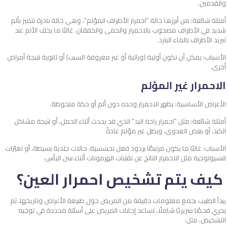
والقدمين.
أمثلة شائعة: من أبرزها حالة “احمرار الأطراف المؤلم”، وهي حالة نادرة تتميز بألم
شديد في الأطراف مصحوب بالاحمرار والحمى والخفقان. غالبًا ما يخف الألم عند
تبريد الأطراف بالماء البارد.
الأسباب: يمكن أن تكون أولية (وراثية أو غير معروفة السبب) أو ثانوية نتيجة أمراض
أخرى.
الاحمرار غير المؤلم
الأعراض الأساسية: يظهر الاحمرار وحده دون ألم أو حكة ملحوظة.
أمثلة شائعة: مثل “احمرار راحة اليد” الذي قد يحدث أثناء الحمل، أو نتيجة مشاكل
الكبد، أو بعض العدوى، ويظل غير مؤلم عادةً
الأسباب: غالبًا ما يكون مرتبطًا بردود فعل تحسسية، حالات جلدية بسيطة، أو تغيّرات
فسيولوجية مثل الاحمرار الناتج عن تقلبات الهرمونات أثناء سن اليأس.
كيف يتم تشخيص احمرار العين؟
يبدأ الطبيب بجمع معلومات دقيقة من المريض حول طبيعة الأعراض وتاريخها، ثم
يجري فحصًا سريريًا شاملًا، تساعد إجابات المريض على أسئلة محددة في توجيه
التشخيص، مثل: