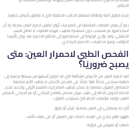
الحرقان.
هذه الطرق آمنة وفعّالة لمعظم الحالات الخفيفة التي لا تترافق بأعراض خطيرة.
رغم أن بعض القطرات المنتشرة في الصيدليات تُروّج لتقليل احمرار العين بسرعة، إلا أن
استخدامها غير مستحب دون استشارة الطبيب. فهذه القطرات لا تعالج السبب
الحقيقي، وقد يؤدي الإفراط في استعمالها إلى تفـاقم الاحمرار بعد زوال تأثيرها
المؤقت، وهو ما يُعرف بـ الاحمرار الارتدادي.
الفحص الطبي لاحمرار العين: متى
يصبح ضروريًا؟
يُعد احمرار العين من الأعراض الشائعة التي قد تتراوح أسبابها بين بسيطة وعابرة إلى
خطيرة تستدعي تدخلاً طبيًا عاجلًا. في كثير من الأحيان، لا يتطلب الأمر مراجعة
اختصاصي العيون مباشرة، إذ يمكن للطبيب العام إجراء التقييم الأولي وتحديد مدى
الحاجة لتحويل الحالة إلى طبيب عيون مختص بالعلاج الجراحي أو غير الجراحي لأمراض
العين، وإليك مؤشرات الخطر التي تستوجب القلق:-
ألم حاد ومفاجئ في العين يصاحبه غثيان أو تقيؤ.
ظهور طفح جلدي في الوجه، خاصة حول العينين أو على طرف الأنف.
ضعف أو تشوش في الرؤية.