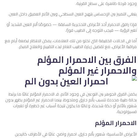
وجود قرحة ظاهرة على سطح القرنية.
ينبغي التمييز بين الإحساس بتهيج العين السطحي وبين الألم العميق داخل العين.
فإذا رافق الاحمرار أحد الأعراض التحذيرية السابقة — خصوصًا ألم العين الشديد أو
تغير الرؤية — فيجب التوجه إلى الطبيب فورًا.
أما في الحالات الخفيفة التي تخلو من تلك العلامات، يمكن الانتظار لبضعة أيام مع
مراقبة الأعراض، مع تفضيل زيارة الطبيب العام لبدء التقييم والعلاج المبكر.
الفرق بين الاحمرار المؤلم
والاحمرار غير المؤلم
يكمن الفرق الجوهر بين النوعين في وجود الألم، فـ الاحمرار المؤلم غالبًا ما يرتبط
بحالة طبية محددة تتسبب بألم حارق وملحوظ، بينما الاحمرار غير المؤلم يظهر بدون
شعور بالألم أو حكة شديدة، وغالبًا ما يكون نتيجة أسباب غير خطيرة أو تغيرات
فسيولوجية.
الاحمرار المؤلم
الأعراض الأساسية: شعور بألم حارق، احمرار واضح، غالبًا في الأطراف كاليدين