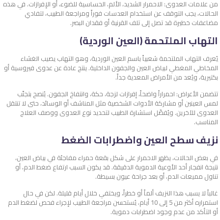
من علامات العدوى: الاحمرار الشديد، الألم، الحساسية للضوء، أو الإفرازات. في هذه
الحالات، يجب التوقف عن استخدام العدسات فوراً ومراجعة الطبيب، لتفادي
مضاعفات خطيرة قد تصل إلى تلف القرنية أو فقدان البصر.
التهاب الملتحمة (العين الوردية)
يُعرف التهاب الملتحمة شعبياً باسم العين الوردية، وهو التهاب يصيب الغشاء
المخاطي المغطي لبياض العين والجفون الداخلية. ينتج عادة عن عدوى فيروسية أو
بكتيرية، ويُعد من الأمراض المعدية جداً.
تتضمن الأعراض: احمراراً واضحاً، إفرازات لزجة، حكة، وانتفاخ الجفون. يُنصح بتجنّب
لمس العينين أو مشاركة الأدوات الشخصية مثل المناشف أو الوسائد، حتى لا تنتقل
العدوى للآخرين. ويُفضّل استشارة الطبيب لتحديد نوع العدوى ووصف العلاج
المناسب.
نزيف سطح العين واضطرابات الضغط
في بعض الحالات، يظهر الاحمرار على شكل بقعة حمراء مفاجئة في بياض العين،
نتيجة انفجار أحد الأوعية الدموية الدقيقة. قد يكون السبب ارتفاع ضغط الدم، أو
تناول مميعات الدم، أو بعد جراحة عيون بسيطة.
غالباً لا يسبب هذا النزيف ألماً أو خطراً، ويختفي خلال أيام قليلة. لكن في حال
استمراره أكثر من 5 إلى 10 أيام، يُستحسن مراجعة الطبيب لإجراء فحص لضغط الدم
أو التأكد من عدم وجود اضطرابات دموية.