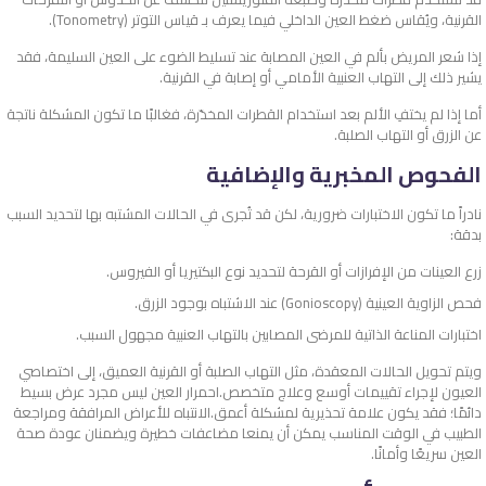
القرنية، ويُقاس ضغط العين الداخلي فيما يعرف بـ قياس التوتر (Tonometry).
إذا شعر المريض بألم في العين المصابة عند تسليط الضوء على العين السليمة، فقد
يشير ذلك إلى التهاب العنبية الأمامي أو إصابة في القرنية.
أما إذا لم يختفِ الألم بعد استخدام القطرات المخدّرة، فغالبًا ما تكون المشكلة ناتجة
عن الزرق أو التهاب الصلبة.
الفحوص المخبرية والإضافية
نادراً ما تكون الاختبارات ضرورية، لكن قد تُجرى في الحالات المشتبه بها لتحديد السبب
بدقة:
زرع العينات من الإفرازات أو القرحة لتحديد نوع البكتيريا أو الفيروس.
فحص الزاوية العينية (Gonioscopy) عند الاشتباه بوجود الزرق.
اختبارات المناعة الذاتية للمرضى المصابين بالتهاب العنبية مجهول السبب.
ويتم تحويل الحالات المعقدة، مثل التهاب الصلبة أو القرنية العميق، إلى اختصاصي
العيون لإجراء تقييمات أوسع وعلاج متخصص.
احمرار العين ليس مجرد عرض بسيط
دائمًا؛ فقد يكون علامة تحذيرية لمشكلة أعمق.
الانتباه للأعراض المرافقة ومراجعة
الطبيب في الوقت المناسب يمكن أن يمنعا مضاعفات خطيرة ويضمنان عودة صحة
العين سريعًا وأمانًا.