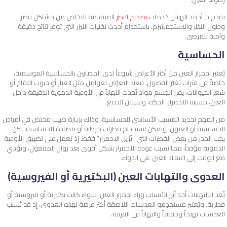
يقدم د. أحمد الهبش خدمات
تصحيح النظر
المتقدمة للتخلص من مشاكل قصر
وطول النظر والاستجماتيزم، باستخدام أحدث تقنيات الليزر التي توفر نتائج دقيقة
وآمنة للمرضى.
الحساسية
يُعتبر احمرار العين من أكثر الأعراض شيوعاً لدى المصابين بالحساسية الموسمية،
خاصةً في فترات تغيّر الفصول. فعند التعرّض لعوامل مثل الغبار أو حبوب اللقاح أو
شعر الحيوانات، يفرز الجسم مواد تُحدث التهاباً في الأوعية الدموية الدقيقة داخل
العين، مسببة الاحمرار، الحكة، وسيلان الدمع.
من المهم تحديد المسبب الأساسي للحساسية، وذلك بزيارة طبيب مختص في أمراض
الحساسية أو العيون. ويمكن استخدام قطرات مرطبة أو مضادة للحساسية، لكن
يجب الحذر من بعض القطرات التي “تُزيل الاحمرار” فقط، إذ تعمل على تضييق الأوعية
الدموية مؤقتاً، مما يسبب عودة الاحمرار بشكل أقوى بعد زوال المفعول، ويؤدي
مع الوقت إلى اعتماد العين على الدواء.
العدوى والتهابات العين (البكتيرية أو الفيروسية)
تُعد الالتهابات أحد أبرز الأسباب وراء احمرار العين، سواء كانت بكتيرية أو فيروسية أو
فطرية. ويُعتبر مستخدِمو العدسات اللاصقة أكثر عرضة لهذه العدوى، إذ قد تُسبب
العدسات تهيجاً وجفافاً والتهاباً في القرنية.