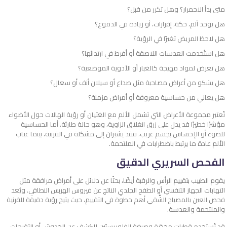
متى بدأ الاحمرار؟ وهل تكرر من قبل؟
هل يوجد ألم، حكة، إفرازات، أو زيادة في الدموع؟
هل لاحظ المريض تغيرًا في الرؤية؟
هل استُخدمت العدسات اللاصقة أو أفرط في ارتدائها؟
هل تعرض لمواد مهيجة كالغبار أو الأدوية الموضعية؟
هل يشكو من أعراض مصاحبة مثل صداع أو سيلان أنف أو سعال؟
هل يعاني من حساسية معروفة أو أمراض مزمنة؟
تُعتبر مجموعة الأعراض التي تشمل الألم مع الغثيان أو رؤية الهالات حول الأضواء
مؤشرًا خطيرًا قد يدل على زرق انغلاق الزاوية، وهو حالة طارئة.
أما الحساسية
للضوء أو الإحساس بجسم غريب، فقد يشيران إلى مشكلة في القرنية، بينما غياب
الألم عادة ما يرتبط باضطرابات في الملتحمة.
الفحص السريري الدقيق
يقوم الطبيب بتقييم الرأس والرقبة أيضًا، بحثًا عن دلائل على أمراض مرافقة مثل
التهابات الجهاز التنفسي أو الطفح الجلدي الناتج عن فيروس الهربس النطاقي. ويُعد
فحص العين بالمصباح الشِّقي أهم خطوة في التقييم، حيث يتيح رؤية دقيقة للقرنية
والملتحمة والعدسة.
قد تُستخدم قطرات مخدّرة وصبغة الفلوريسئين للكشف عن الخدوش أو التقرحات