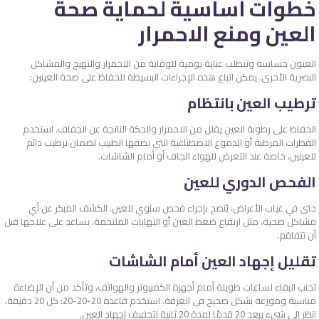
خطوات أساسية لحماية صحة
العين ومنع الاحمرار
العيون حساسة وتتطلب عناية يومية للوقاية من الاحمرار والتهيج والمشاكل
البصرية الأخرى. يمكن اتباع هذه الإجراءات البسيطة للحفاظ على صحة العينين:
ترطيب العين بانتظام
الحفاظ على رطوبة العين يقلل من الاحمرار والحكة الناتجة عن الجفاف. استخدم
القطرات المرطبة أو الدموع الاصطناعية التي يصفها الطبيب لضمان ترطيب دائم
للعينين، خاصة عند التعرض للهواء الجاف أو أمام الشاشات.
الفحص الدوري للعين
حتى في غياب الأعراض، يُنصح بإجراء فحص سنوي للعين. الكشف المبكر عن أي
مشاكل صحية، مثل ارتفاع ضغط العين أو التهابات الملتحمة، يساعد على علاجها قبل
أن تتفاقم.
تقليل إجهاد العين أمام الشاشات
تجنب البقاء لساعات طويلة أمام أجهزة الكمبيوتر والهواتف، وتأكد من أن الإضاءة
مناسبة وموزعة بشكل صحيح في الغرفة. استخدم قاعدة 20-20-20: كل 20 دقيقة،
انظر إلى شيء يبعد 20 قدمًا لمدة 20 ثانية لتخفيف إجهاد العين.