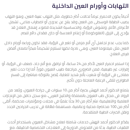
التهابات وأورام العين الداخلية
أحياناً يكون الاحمرار عرضاً لحالات أكثر خطورة، مثل التهاب عنبية العين، وهو التهاب
يصيب الطبقة الوسطى من العين وقد ينتج عن عدوى أو اضطراب مناعي. تشمل
الأعراض الألم، وتشوش الرؤية، والحساسية الشديدة للضوء. إهمال العلاج قد
يؤدي إلى الزرق (الغلوكوما) أو إعتام العدسة أو حتى فقدان دائم للبصر.
كما يجب عدم تجاهل أي ألم مزمن أو تغير في الرؤية، فقد تكون وراءه أورام داخل
العين مثل ميلانوما العين، وهي نادرة لكنها تستلزم تشخيصاً مبكراً لضمان أفضل
فرص العلاج.
إذا استمر احمرار العين لأكثر من 24 ساعة، أو ترافق مع ألم حاد، ضعف في الرؤية، أو
إفرازات غير طبيعية، فمن الضروري مراجعة طبيب العيون فوراً. أما إذا حدث تغير
مفاجئ في الرؤية أو شعرت بألم شديد للغاية، يُنصح بالتوجّه مباشرة إلى قسم
الطوارئ لتلقي الرعاية العاجلة دون تأخير.
يتمتع الدكتور أحمد الهبش بخبرة أكثر من 10 سنوات في جراحة العيون، ويُعد من
الرواد في مجال طب العيون بالمملكة والخليج العربي، مع سجل حافل من الإنجازات
العلمية والتعليمية: نشر أكثر من 30 بحثًا علميًا في مجلات ومؤتمرات محكمة، ألقى
أكثر من 100 محاضرة محلية وعالمية، مساهمة فعّالة في تدريب الجراحين الجدد
ونقل الخبرات الطبية المتقدمة.
يقدّم الدكتور أحمد الهبش خدمات شاملة لعلاج مشاكل العيون باستخدام أحدث
التقنيات الطبية، بدءًا من الفحوص الدورية إلى العلاجات التخصصية الدقيقة، مع