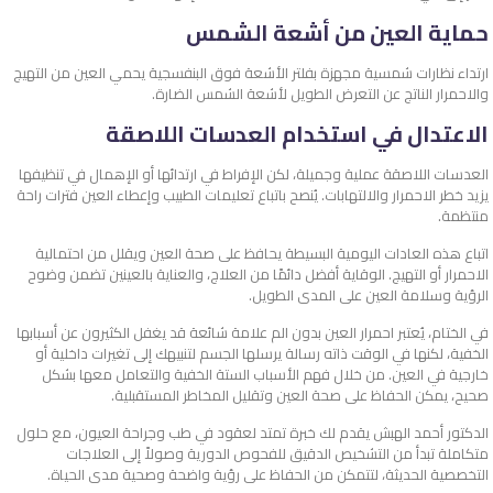
حماية العين من أشعة الشمس
ارتداء نظارات شمسية مجهزة بفلتر الأشعة فوق البنفسجية يحمي العين من التهيج
والاحمرار الناتج عن التعرض الطويل لأشعة الشمس الضارة.
الاعتدال في استخدام العدسات اللاصقة
العدسات اللاصقة عملية وجميلة، لكن الإفراط في ارتدائها أو الإهمال في تنظيفها
يزيد خطر الاحمرار والالتهابات. يُنصح باتباع تعليمات الطبيب وإعطاء العين فترات راحة
منتظمة.
اتباع هذه العادات اليومية البسيطة يحافظ على صحة العين ويقلل من احتمالية
الاحمرار أو التهيج. الوقاية أفضل دائمًا من العلاج، والعناية بالعينين تضمن وضوح
الرؤية وسلامة العين على المدى الطويل.
في الختام، يُعتبر احمرار العين بدون الم علامة شائعة قد يغفل الكثيرون عن أسبابها
الخفية، لكنها في الوقت ذاته رسالة يرسلها الجسم لتنبيهك إلى تغيرات داخلية أو
خارجية في العين. من خلال فهم الأسباب الستة الخفية والتعامل معها بشكل
صحيح، يمكن الحفاظ على صحة العين وتقليل المخاطر المستقبلية.
الدكتور أحمد الهبش يقدم لك خبرة تمتد لعقود في طب وجراحة العيون، مع حلول
متكاملة تبدأ من التشخيص الدقيق للفحوص الدورية وصولاً إلى العلاجات
التخصصية الحديثة، لتتمكن من الحفاظ على رؤية واضحة وصحية مدى الحياة.