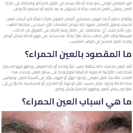
فإن التعامل الواعي مع هذه الحالة يساعد في تقليل المخاطر والحفاظ على صحة
العين. وتبقى العين الحمراء عرضًا لا يُستهان به عند تكراره أو استمرار الأعراض.
ويُقدّم دكتور أحمد الهبش استشاري أمراض العيون شرحًا دقيقًا لأبرز أسباب العين
الحمراء وطرق التعامل معها. كما يوضح العلامات التي تستدعي مراجعة الطبيب
دون تأخير لتجنب أي مضاعفات على النظر. ويتم التركيز على الفروق بين الحالات
البسيطة وتلك التي تتطلب تدخلًا طبيًا عاجلًا. بما يساعد على فهم الحالة بشكل أوضح
واتخاذ القرار الصحيح في الوقت المناسب.
ما المقصود بالعين الحمراء؟
تُعد العين الحمراء حالة شائعة تصيب عينًا واحدة أو كلتا العينين، ويظهر فيها الاحمرار
نتيجة تمدد الأوعية الدموية الدقيقة الموجودة على سطح العين. ويحدث هذا
التمدد غالبًا كرد فعل طبيعي لوجود تهيّج أو التهاب يؤثر على أنسجة العين. وتعكس
هذه الحالة وجود عامل مسبب مثل الإجهاد أو العدوى أو الحساسية، ما يؤدي إلى
تغيّر لون بياض العين وظهور الاحمرار بشكل واضح.
ما هي اسباب العين الحمراء؟