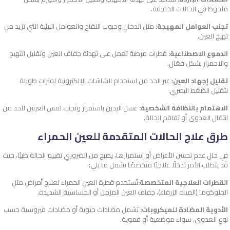
ملحوظ في الحالات الخفيفة.
تجنب العوامل المهيجة:
مثل الدخان وحبوب اللقاح والعوامل البيئية التي تزيد من
تهيج العين.
الدموع الاصطناعية:
قطرات مرطبة تعمل على تهدئة جفاف العين وتقليل التهيج
والاحمرار بشكل فعّال.
تقليل إجهاد العين:
عبر الحد من استخدام الشاشات الإلكترونية لفترات طويلة
لتقليل الضغط البصري.
الاهتمام بالنظافة الشخصية:
غسل اليدين باستمرار وتجنب لمس العينين للحد من
انتقال العدوى أو تفاقم الحالة.
طرق علاج الحالات المتقدمة للعين الحمراء
في حال عدم تحسن الأعراض أو استمرارها، يصبح من الضروري تقييم الحالة طبيًا، حيث
قد يتطلب الأمر تدخلًا علاجيًا متخصصًا يشمل ما يلي:
القطرات العلاجية المتخصصة:
تُستخدم
قطرة العين الحمراء
لعلاج أمراض مثل
الجلوكوما (المياه الزرقاء)، جفاف العين المزمن أو الحساسية الشديدة.
الأدوية المضادة للميكروبات:
تشمل مضادات حيوية أو مضادات فيروسية حسب
نوع العدوى، سواء موضعية أو فموية.