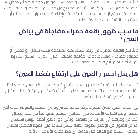
غالبًا يرتبط احمرار العين المفاجئ بعين واحدة بسبب عوامل موضعية مثل دخول غبار
أو جسم صغير يسبب تهيجًا مباشرًا. كما قد ينتج عن خدش في القرنية أو بداية التهاب
الملتحمة أو حتى نزيف بسيط تحت الملتحمة. وإذا استمر الاحمرار أو صاحبه ألم أو
ضعف في الرؤية، يجب مراجعة الطبيب.
ما سبب ظهور بقعة حمراء مفاجئة في بياض
العين؟
غالبًا تنتج البقعة الحمراء عن نزيف بسيط تحت الملتحمة بسبب سعال أو عطس أو
مجهود مفاجئ. وهي عادة غير مؤلمة وتختفي خلال أيام إلى أسابيع. لكن إذا
تكررت أو صاحبها ألم فيجب مراجعة الطبيب.
هل يدل احمرار العين على ارتفاع ضغط العين؟
في بعض الحالات قد يرتبط احمرار العين بارتفاع ضغط العين، لكنه ليس عرضًا كافيًا
للتشخيص بمفرده. وغالبًا ما يصاحبه صداع أو ألم أو ضعف في الرؤية. لذلك يستلزم
استمرار الأعراض فحصًا طبيًا للتأكد.
في الختام، تبقى
العين الحمراء
عرضًا شائعًا قد يتراوح بين البسيط والمؤشر لحالة أكثر
تعقيدًا. ومع اختلاف الأسباب، فإن التعامل الصحيح معها يبدأ من عدم إهمال
الأعراض ومراقبة أي تغيّرات غير طبيعية. ويأتي دور دكتور أحمد الهبش استشاري
أمراض العيون في توضيح الصورة الطبية بشكل يساعد على الفهم الصحيح. لضمان
التعامل السليم مع الحالة قبل حدوث أي مضاعفات تؤثر على الرؤية.