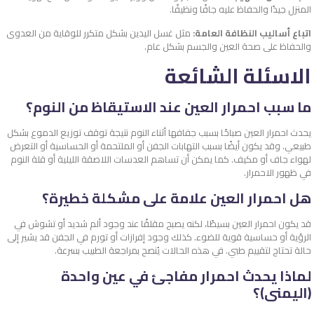
المنزل جيدًا والحفاظ عليه جافًا ونظيفًا.
اتباع أساليب النظافة العامة:
مثل غسل اليدين بشكل متكرر للوقاية من العدوى
والحفاظ على صحة العين والجسم بشكل عام.
الاسئلة الشائعة
ما سبب احمرار العين عند الاستيقاظ من النوم؟
يحدث احمرار العين صباحًا بسبب جفافها أثناء النوم نتيجة توقف توزيع الدموع بشكل
طبيعي. وقد يكون أيضًا بسبب التهابات الجفن أو الملتحمة أو الحساسية أو التعرض
لهواء جاف أو مكيف. كما يمكن أن تساهم العدسات اللاصقة الليلية أو قلة النوم
في ظهور الاحمرار.
هل احمرار العين علامة على مشكلة خطيرة؟
قد يكون احمرار العين بسيطًا، لكنه يصبح مقلقًا عند وجود ألم شديد أو تشوش في
الرؤية أو حساسية قوية للضوء. كذلك وجود إفرازات أو تورم في الجفن قد يشير إلى
حالة تحتاج لتقييم طبي. في هذه الحالات يُنصح بمراجعة الطبيب بسرعة.
لماذا يحدث احمرار مفاجئ في عين واحدة
(اليمنى)؟