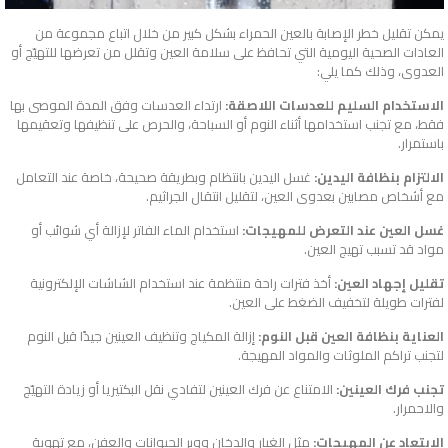
يمكن تقليل خطر الإصابة بالعين الحمراء بشكل كبير من خلال اتباع مجموعة من
العادات الصحية اليومية التي تحافظ على سلامة العين وتقلل من تعرضها للتهيّج أو
العدوى، وذلك كما يلي:
الاستخدام السليم للعدسات اللاصقة:
ارتداء العدسات وفق المدة الموصى بها
فقط، مع تجنب استخدامها أثناء النوم أو السباحة، والحرص على تنظيفها وتعقيمها
باستمرار.
الالتزام بنظافة اليدين:
غسل اليدين بانتظام وبطريقة صحيحة، خاصة عند التعامل
مع أشخاص مصابين بعدوى العين، لتقليل انتقال الجراثيم.
غسل العين عند التعرض للمهيجات:
استخدام الماء الفاتر لإزالة أي شوائب أو
مواد قد تسبب تهيج العين.
تقليل إجهاد العين:
أخذ فترات راحة منتظمة عند استخدام الشاشات الإلكترونية
لفترات طويلة لتخفيف الضغط على العين.
العناية بنظافة العين قبل النوم:
إزالة المكياج وتنظيف العينين جيدًا قبل النوم
لتجنب تراكم الملوثات والمواد المهيجة.
تجنب فرك العينين:
الامتناع عن فرك العينين لتفادي نقل البكتيريا أو زيادة التهيّج
والاحمرار.
الابتعاد عن المهيجات:
مثل الغبار والدخان ووبر الحيوانات والعفن، مع تهوية