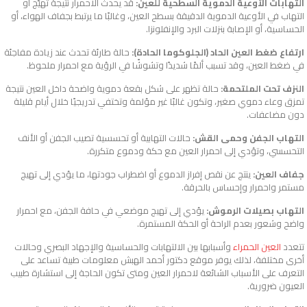
التهابات الأوعية الدموية السطحية للعين:
قد يحدث الاحمرار نتيجة تهيّج أو
التهاب في الأوعية الدموية الدقيقة بسطح العين، وغالبًا ما يرتبط بجفاف الهواء، أو
الحساسية، أو الإصابة بنزلات البرد والإنفلونزا.
ارتفاع ضغط العين الحاد (الجلوكوما الحادة):
حالة طارئة تحدث عند زيادة مفاجئة
في ضغط العين، وقد تسبب ألمًا شديدًا وتشوشًا في الرؤية مع احمرار ملحوظ.
النزف تحت الملتحمة:
حالة تظهر على شكل بقعة دموية واضحة داخل العين نتيجة
تمزق وعاء دموي صغير، وتكون غالبًا غير مؤلمة وتختفي تدريجيًا خلال أيام قليلة
دون مضاعفات.
التهاب الجفن وحمى القش:
حالات التهابية أو تحسسية تصيب الجفن أو الأنف
التحسسي، وتؤدي إلى احمرار العين مع حكة ودموع متكررة.
جفاف العين:
ينتج عن نقص إفراز الدموع أو اضطراب جودتها، ما يؤدي إلى تهيج
مستمر واحمرار وإحساس بالحرقة.
التهاب بصيلات الرموش:
يؤدي إلى تهيج موضعي في حافة الجفن، مع احمرار
واضح وشعور بعدم الراحة أو الحكة المستمرة.
تتعدد
العين الحمراء
وأسبابها بين الالتهابات والحساسية والإجهاد البصري وحالات
أخرى مختلفة، لذلك يوفر موقع دكتور أحمد الهبش معلومات طبية تساعد على
التعرف على الأسباب الشائعة لاحمرار العين ومتى تكون الحاجة إلى استشارة طبيب
العيون ضرورية.