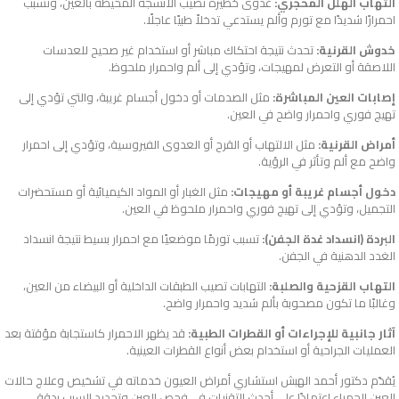
التهاب الهلل المحجري:
عدوى خطيرة تصيب الأنسجة المحيطة بالعين، وتسبب
احمرارًا شديدًا مع تورم وألم يستدعي تدخلاً طبيًا عاجلًا.
خدوش القرنية:
تحدث نتيجة احتكاك مباشر أو استخدام غير صحيح للعدسات
اللاصقة أو التعرض لمهيجات، وتؤدي إلى ألم واحمرار ملحوظ.
إصابات العين المباشرة:
مثل الصدمات أو دخول أجسام غريبة، والتي تؤدي إلى
تهيج فوري واحمرار واضح في العين.
أمراض القرنية:
مثل الالتهاب أو القرح أو العدوى الفيروسية، وتؤدي إلى احمرار
واضح مع ألم وتأثر في الرؤية.
دخول أجسام غريبة أو مهيجات:
مثل الغبار أو المواد الكيميائية أو مستحضرات
التجميل، وتؤدي إلى تهيج فوري واحمرار ملحوظ في العين.
البردة (انسداد غدة الجفن):
تسبب تورمًا موضعيًا مع احمرار بسيط نتيجة انسداد
الغدد الدهنية في الجفن.
التهاب القزحية والصلبة:
التهابات تصيب الطبقات الداخلية أو البيضاء من العين،
وغالبًا ما تكون مصحوبة بألم شديد واحمرار واضح.
آثار جانبية للإجراءات أو القطرات الطبية:
قد يظهر الاحمرار كاستجابة مؤقتة بعد
العمليات الجراحية أو استخدام بعض أنواع القطرات العينية.
يُقدّم دكتور أحمد الهبش استشاري أمراض العيون خدماته في تشخيص وعلاج حالات
العين الحمراء اعتمادًا على أحدث التقنيات في فحص العين وتحديد السبب بدقة.