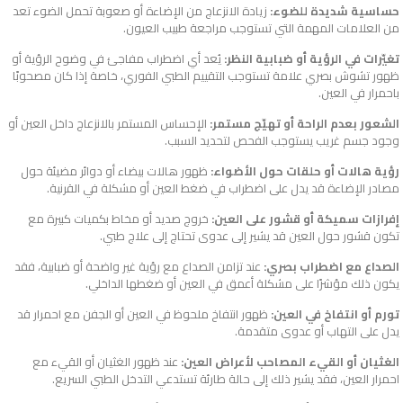
حساسية شديدة للضوء:
زيادة الانزعاج من الإضاءة أو صعوبة تحمل الضوء تعد
من العلامات المهمة التي تستوجب مراجعة طبيب العيون.
تغيّرات في الرؤية أو ضبابية النظر:
يُعد أي اضطراب مفاجئ في وضوح الرؤية أو
ظهور تشوش بصري علامة تستوجب التقييم الطبي الفوري، خاصة إذا كان مصحوبًا
باحمرار في العين.
الشعور بعدم الراحة أو تهيّج مستمر:
الإحساس المستمر بالانزعاج داخل العين أو
وجود جسم غريب يستوجب الفحص لتحديد السبب.
رؤية هالات أو حلقات حول الأضواء:
ظهور هالات بيضاء أو دوائر مضيئة حول
مصادر الإضاءة قد يدل على اضطراب في ضغط العين أو مشكلة في القرنية.
إفرازات سميكة أو قشور على العين:
خروج صديد أو مخاط بكميات كبيرة مع
تكون قشور حول العين قد يشير إلى عدوى تحتاج إلى علاج طبي.
الصداع مع اضطراب بصري:
عند تزامن الصداع مع رؤية غير واضحة أو ضبابية، فقد
يكون ذلك مؤشرًا على مشكلة أعمق في العين أو ضغطها الداخلي.
تورم أو انتفاخ في العين:
ظهور انتفاخ ملحوظ في العين أو الجفن مع احمرار قد
يدل على التهاب أو عدوى متقدمة.
الغثيان أو القيء المصاحب لأعراض العين:
عند ظهور الغثيان أو القيء مع
احمرار العين، فقد يشير ذلك إلى حالة طارئة تستدعي التدخل الطبي السريع.