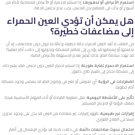
استمرار الأعراض أو تدهورها:
إذا استمر الاحمرار أو الأعراض المصاحبة لأكثر من
أسبوع أو بدأت في التفاقم بدل التحسن، يجب عدم تجاهل الحالة.
هل يمكن أن تؤدي العين الحمراء
إلى مضاعفات خطيرة؟
في الغالب لا تُعد العين الحمراء حالة خطيرة، وغالبًا ما تزول دون مضاعفات، إلا أن
تجاهلها أو إهمالها قد يؤدي إلى تفاقم المشكلة وتحولها إلى حالات أكثر تعقيدًا
قد تهدد سلامة النظر، لذلك يُنصح بعدم الاستهانة بالأعراض التالية:
استمرار الاحمرار لفترة طويلة:
إذا استمر احمرار العين دون تحسن، فقد يشير ذلك
إلى مشكلة تحتاج إلى تقييم طبي دقيق.
اضطرابات في الرؤية:
أي تشوش أو تغير في وضوح النظر قد يعكس وجود مشكلة
أكثر خطورة.
تأثير على الأنشطة اليومية:
مثل صعوبة القيادة أو أداء المهام الأساسية نتيجة
ضعف الرؤية أو الانزعاج المستمر.
إفرازات غير طبيعية:
ظهور إفرازات غير معتادة من العين قد يدل على وجود عدوى
تستدعي العلاج الفوري.
احتمال حدوث مضاعفات دائمة:
في حالات نادرة قد يؤدي الإهمال إلى أضرار