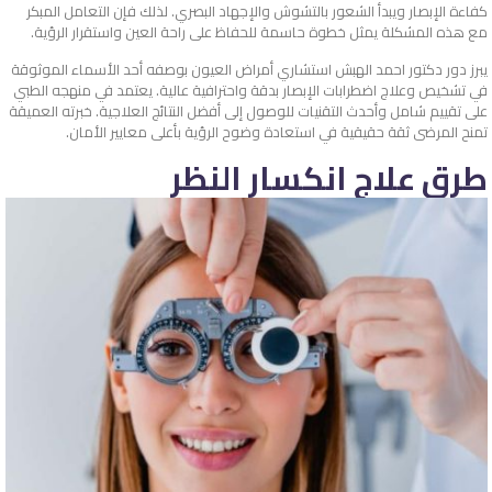
كفاءة الإبصار ويبدأ الشعور بالتشوش والإجهاد البصري. لذلك فإن التعامل المبكر
مع هذه المشكلة يمثل خطوة حاسمة للحفاظ على راحة العين واستقرار الرؤية.
يبرز دور دكتور احمد الهبش استشاري أمراض العيون بوصفه أحد الأسماء الموثوقة
في تشخيص وعلاج اضطرابات الإبصار بدقة واحترافية عالية. يعتمد في منهجه الطبي
على تقييم شامل وأحدث التقنيات للوصول إلى أفضل النتائج العلاجية. خبرته العميقة
تمنح المرضى ثقة حقيقية في استعادة وضوح الرؤية بأعلى معايير الأمان.
طرق علاج انكسار النظر