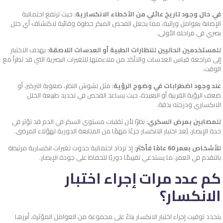
في حال وجود تاريخ عائلي من الأخطاء الانكسارية:
حيث ترتفع احتمالية
الإصابة بعوامل وراثية، مما يجعل الفحص المبكر خطوة وقائية لاكتشاف أي خلل
بصري في مراحله الأولى.
للمستخدمين الحاليين للنظارات الطبية أو العدسات اللاصقة:
يهدف الاختبار
إلى مراجعة قياس العدسات والتأكد من ملاءمتها للتغيرات البصرية التي قد تطرأ مع
الوقت.
عند وجود اضطرابات في وضوح الرؤية:
مثل تشوش النظر، صعوبة التركيز، أو
ضعف الرؤية القريبة أو البعيدة، حيث يساعد الفحص في تحديد طبيعة الخلل
الانكساري ودرجته بدقة.
للمصابين بمرض السكري:
نظرًا لأن تقلبات مستوى السكر في الدم قد تؤثر في
حدة الإبصار، يُعد اختبار الانكسار جزءًا مهمًا من المتابعة الدورية لهؤلاء المرضى.
للأشخاص بعمر 60 عامًا فأكثر:
إذ تزداد احتمالية حدوث تغيرات انكسارية مرتبطة
بالتقدم في العمر، ما يستدعي تقييمًا دوريًا للحفاظ على جودة الإبصار.
كم عدد مرات إجراء اختبار
الانكسار؟
يتحدد توقيت إجراء اختبار الانكسار بناءً على مجموعة من العوامل المؤثرة، أبرزها