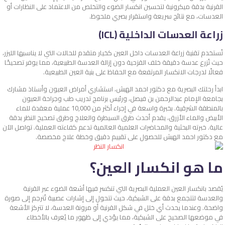
القرنية بدقة ميكرونية لتحسين انكسار الضوء والتخلص من الاعتماد على النظارات أو
العدسات، مع نتائج سريعة واستقرار بصري ملحوظ.
زراعة العدسات الداخلية (ICL)
تُستخدم تقنية زراعة العدسات داخل العين كخيار متقدم للحالات التي لا يناسبها الليزر،
حيث تُزرع عدسة دقيقة خلف القزحية دون إزالة العدسة الطبيعية، مما يوفر تصحيحًا
فعالًا لدرجات الانكسار المرتفعة مع الحفاظ على بنية العين الطبيعية.
ابدأ رحلتك البصرية مع دكتور احمد الهبش، استشاري أمراض العيون وأستاذ مشارك
بجامعة الإمام عبدالرحمن بن فيصل، ورئيس برنامج تدريب طب وجراحة العيون
بالمنطقة الشرقية. بخبرة واسعة في إجراء أكثر من 10,000 عملية معقدة للماء
الأبيض والماء الأزرق، يقدم أحدث طرق السيطرة والعلاج وطرق تصحيح النظر بدقة
عالية. خبرته البحثية والمحاضرات العلمية العالمية تدعم كفاءته العملية. تواصل الآن
مع دكتور احمد الهبش للحصول على تقييم دقيق وخطة علاج مخصصة.
ما هو انكسار العين؟
يُقصد بانكسار العين العملية البصرية التي تنكسر فيها أشعة الضوء عبر القرنية
والعدسة لتتجمع بدقة على الشبكية، حيث تتحول إلى إشارات عصبية تُترجم إلى صورة
واضحة. وعندما يحدث أي خلل في شكل القرنية أو مرونة العدسة، لا تتركز الأشعة
في موضعها الصحيح على الشبكية، مما يؤدي إلى ظهور ما يُعرف بالأخطاء