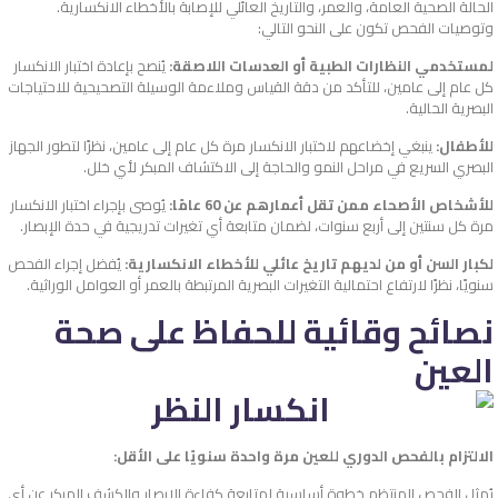
الحالة الصحية العامة، والعمر، والتاريخ العائلي للإصابة بالأخطاء الانكسارية.
وتوصيات الفحص تكون على النحو التالي:
لمستخدمي النظارات الطبية أو العدسات اللاصقة:
يُنصح بإعادة اختبار الانكسار
كل عام إلى عامين، للتأكد من دقة القياس وملاءمة الوسيلة التصحيحية للاحتياجات
البصرية الحالية.
للأطفال:
ينبغي إخضاعهم لاختبار الانكسار مرة كل عام إلى عامين، نظرًا لتطور الجهاز
البصري السريع في مراحل النمو والحاجة إلى الاكتشاف المبكر لأي خلل.
للأشخاص الأصحاء ممن تقل أعمارهم عن 60 عامًا:
يُوصى بإجراء اختبار الانكسار
مرة كل سنتين إلى أربع سنوات، لضمان متابعة أي تغيرات تدريجية في حدة الإبصار.
لكبار السن أو من لديهم تاريخ عائلي للأخطاء الانكسارية:
يُفضل إجراء الفحص
سنويًا، نظرًا لارتفاع احتمالية التغيرات البصرية المرتبطة بالعمر أو العوامل الوراثية.
نصائح وقائية للحفاظ على صحة
العين
الالتزام بالفحص الدوري للعين مرة واحدة سنويًا على الأقل:
يُمثل الفحص المنتظم خطوة أساسية لمتابعة كفاءة الإبصار والكشف المبكر عن أي