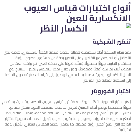
أنواع اختبارات قياس العيوب
الانكسارية للعين
تنظير الشبكية
يُعد تنظير الشبكية أداة تشخيصية فعالة لتحديد طبيعة الخطأ الانكساري، خاصة لدى
الأطفال أو المرضى غير القادرين على التعبير بدقة عن مستوى وضوح الرؤية.
يستخدم الطبيب جهازًا محمولًا يُسلّط ضوءًا على حدقة العين، ثم يراقب انعكاس
الضوء أثناء تحريكه أفقيًا وعموديًا، ومن خلال نمط الانعكاس يمكن استنتاج نوع
الخلل الانكساري ودرجته، مما يساعد في الوصول إلى قياسات دقيقة دون الحاجة
إلى استجابة لفظية من المريض.
اختبار الفوروبتر
يُعتبر اختبار الفوروبتر الأكثر شيوعًا ودقة في قياس العيوب الانكسارية، حيث يستخدم
جهازًا متخصصًا يوضع أمام العينين لعرض عدسات متعددة القوة بشكل متتابع.
يجلس المريض أمام لوحة حروف قياسية على مسافة محددة، ويطلب منه قراءة
أصغر سطر يمكنه تمييزه بوضوح، بينما يقوم الطبيب بتبديل العدسات تدريجيًا لاختيار
الدرجة التي تمنح أفضل رؤية ممكنة، ما يضمن تحديد المقاس البصري الأمثل بدقة
احترافية.