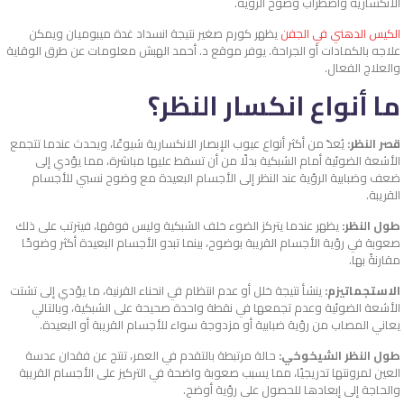
الانكسارية واضطراب وضوح الرؤية.
الكيس الدهني في الجفن
يظهر كورم صغير نتيجة انسداد غدة ميبوميان ويمكن
علاجه بالكمادات أو الجراحة. يوفر موقع د. أحمد الهبش معلومات عن طرق الوقاية
والعلاج الفعال.
ما أنواع انكسار النظر؟
قصر النظر:
يُعدّ من أكثر
أنواع عيوب الإبصار
الانكسارية شيوعًا، ويحدث عندما تتجمع
الأشعة الضوئية أمام الشبكية بدلًا من أن تسقط عليها مباشرة، مما يؤدي إلى
ضعف وضبابية الرؤية عند النظر إلى الأجسام البعيدة مع وضوح نسبي للأجسام
القريبة.
طول النظر:
يظهر عندما يتركز الضوء خلف الشبكية وليس فوقها، فيترتب على ذلك
صعوبة في رؤية الأجسام القريبة بوضوح، بينما تبدو الأجسام البعيدة أكثر وضوحًا
مقارنةً بها.
الاستجماتيزم:
ينشأ نتيجة خلل أو عدم انتظام في انحناء القرنية، ما يؤدي إلى تشتت
الأشعة الضوئية وعدم تجمعها في نقطة واحدة صحيحة على الشبكية، وبالتالي
يعاني المصاب من رؤية ضبابية أو مزدوجة سواء للأجسام القريبة أو البعيدة.
طول النظر الشيخوخي:
حالة مرتبطة بالتقدم في العمر، تنتج عن فقدان عدسة
العين لمرونتها تدريجيًا، مما يسبب صعوبة واضحة في التركيز على الأجسام القريبة
والحاجة إلى إبعادها للحصول على رؤية أوضح.