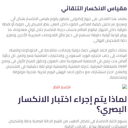
مقياس الانكسار التلقائي
يعتمد هذا الفحص على جهاز إلكتروني متطور يقوم بقياس الانكسار بشكل آلي
وسريع عبر تحليل كيفية انعكاس الضوء داخل العين. ينظر المريض إلى صورة أو نقطة
ضوئية داخل الجهاز، ليقوم النظام بحساب درجة الانكسار خلال ثوانٍ معدودة، ما
يوفر قراءة أولية دقيقة تساهم في دعم نتائج الفحوصات السريرية الأخرى وتعزيز
دقة التشخيص النهائي.
يمتلك دكتور احمد الهبش خبرة دولية وزمالات متقدمة في الجلوكوما والمياه
البيضاء، إلى جانب اجتيازه البورد السعودي والاختبارات العالمية بتميز واضح. نال جائزة
أفضل بحث زميل في الجمعية السعودية لطب العيون وحقق المركز الأول في برنامج
OKAP بالمنطقة الشرقية. خبرته العلمية والعملية توفر ثقة حقيقية في التشخيص
والعلاج. احجز استشارتك مع دكتور احمد الهبش اليوم لتجربة علاجية موثوقة
ومتخصصة.
لماذا يتم إجراء اختبار الانكسار
البصري؟
يسهم اختبار الانكسار في تمكين الطبيب من تقييم الحالة البصرية بدقة وتشخيص
المشكلات المرتبطة بها في الحالات التالية: