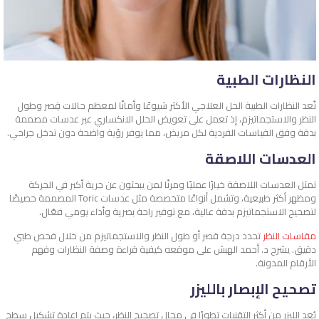
النظارات الطبية
تُعد النظارات الطبية الحل العلاجي الأكثر شيوعًا وأمانًا لمعظم حالات قِصر وطول
النظر والاستجماتيزم، إذ تعمل على تعويض الخلل الانكساري عبر عدسات مصممة
بدقة وفق القياسات الفردية لكل مريض، مما يوفر رؤية واضحة دون تدخل جراحي.
العدسات اللاصقة
تمثل العدسات اللاصقة خيارًا عمليًا ومرنًا لمن يبحثون عن حرية أكبر في الحركة
ومظهر أكثر طبيعية، وتشمل أنواعًا متخصصة مثل عدسات Toric المصممة خصيصًا
لتصحيح الاستجماتيزم بدقة عالية، مع توفير راحة بصرية وأداء يومي فعّال.
مقاسات النظر
تحدد درجة قصر أو طول النظر والاستجماتيزم من خلال فحص طبي
دقيق. يشرح د. أحمد الهبش على موقعه كيفية قراءة وصفة النظارات وفهم
الأرقام المدونة.
تصحيح الإبصار بالليزر
يُعد الليزر من أكثر التقنيات تطورًا في مجال تصحيح النظر، حيث يتم إعادة تشكيل سطح