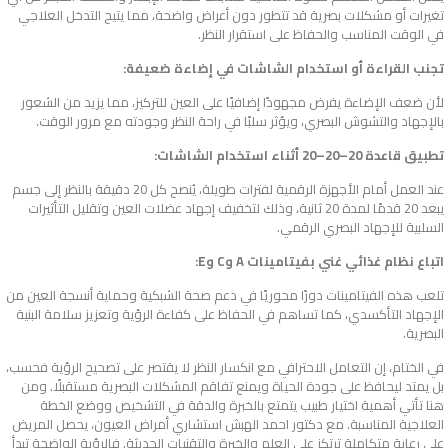
تغيرات أو مشكلات بصرية قد تتطور دون أعراض واضحة، مما يتيح التدخل العلاجي
في الوقت المناسب والحفاظ على استقرار النظر.
تجنب القراءة أو استخدام الشاشات في إضاءة ضعيفة:
لأن ضعف الإضاءة يفرض مجهودًا إضافيًا على العين للتركيز، مما يزيد من الشعور
بالإجهاد والتشوش البصري، ويؤثر سلبًا في راحة النظر وجودته مع مرور الوقت.
تطبيق قاعدة 20–20–20 أثناء استخدام الشاشات:
عند العمل أمام الأجهزة الرقمية لفترات طويلة، يُنصح كل 20 دقيقة بالنظر إلى جسم
يبعد 20 قدمًا لمدة 20 ثانية، وذلك لتخفيف إجهاد عضلات العين وتقليل التأثيرات
السلبية للإجهاد البصري الرقمي.
اتباع نظام غذائي غني بفيتامينات A وC وE:
تلعب هذه الفيتامينات دورًا محوريًا في دعم صحة الشبكية وحماية أنسجة العين من
الإجهاد التأكسدي، كما تساهم في الحفاظ على كفاءة الرؤية وتعزيز سلامة البنية
البصرية.
في الختام، إن التعامل الاحترافي مع
انكسار النظر
لا يقتصر على تصحيح الرؤية فحسب،
بل يمتد ليحافظ على جودة الحياة ويمنع تفاقم المشكلات البصرية مستقبلًا. ومن
هنا تأتي أهمية اختيار طبيب يتمتع بالخبرة والدقة في التشخيص ووضع الخطة
العلاجية المناسبة. مع دكتور احمد الهبش استشاري أمراض العيون، يحصل المريض
على رعاية متكاملة ترتكز على العلم والخبرة والتقنيات الحديثة. فالرؤية الواضحة تبدأ