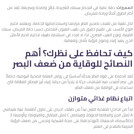
المميزات:
دقة عالية في التحكم بسمك الشريحة، نتائج واضحة وسريعة، يُعد من
أكثر الطرق أمانًا وراحة للمريض.
لكل تقنية من تقنيات تصحيح النظر مزاياها واستخداماتها الخاصة، ويعتمد اختيار
النوع الأنسب على تقييم دقيق من طبيب العيون المختص حسب حالة المريض، سمك
القرنية، ونوع العيب البصري. لذا، لا تتردد في استشارة طبيبك لاختيار الخيار الأمثل
الذي يعيد إليك وضوح الرؤية بأمان وفعالية.
كيف تحافظ على نظرك؟ أهم
النصائح للوقاية من ضعف البصر
يُعد الحفاظ على قوة النظر هدفًا أساسيًا في روتين العناية الصحية اليومية، خاصةً
في عصر أصبحت فيه الشاشات جزءًا لا يتجزأ من حياتنا. إليك أبرز النصائح الفعّالة التي
تساعدك في الوقاية من ضعف النظر:
اتباع نظام غذائي متوازن
ابدأ من الداخل! فتغذية العين تبدأ من طبقك. احرص على تناول أطعمة غنية بفيتامين
A (مثل الجزر والبطاطا الحلوة)، وفيتامين C (مثل البرتقال والفراولة)، وأوميغا 3
(كالأسماك الدهنية)، لأنها تحافظ على صحة الشبكية وتحمي من ضعف الرؤية
المرتبط بالتقدم في العمر.