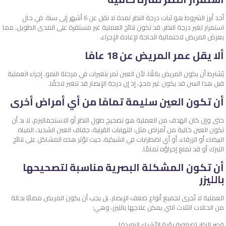
أحد أبرز الشروط هو ثبات درجة النظر لمدة لا تقل عن 6 أشهر إلى سنة. في حال
استمرار تغير درجة النظر، قد تكون نتائج العملية غير مستقرة على المدى الطويل، مما
يعرض المريض لاحتمالية الحاجة لإعادة الإجراء.
ألا يقل عمر المريض عن 18 عامًا
يُشترط أن يكون المريض بالغًا، لأن العين تمر بتغيرات في مرحلة النمو. إجراء العملية
قبل هذا السن قد يكون غير مجدٍ، إذ إن درجة الإبصار قد تتغير لاحقًا.
أن تكون العين سليمة تمامًا من أي أمراض أخرى
حتى وإن كان الهدف من العملية هو تصحيح طول النظر أو الاستجماتيزم، لا بد أن
تكون العين خالية من أمراض مثل: التهابات القرنية، جفاف العين الشديد، المياه
البيضاء أو الزرقاء، أو أي اضطرابات في الشبكية، حيث تؤثر هذه المشاكل على نتائج
الليزك أو قد تمنع إجراؤه تمامًا.
أن تكون المشكلة البصرية مناسبة لتصحيحها
بالليزر
العملية لا تُجرى لجميع أنواع ضعف الإبصار. بل يجب أن يكون المريض مصابًا بحالة
من الحالات الثلاث التي يمكن علاجها بالليزر، وهي:
قصر النظر (صعوبة رؤية الأشياء البعيدة)