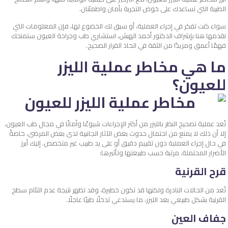
الطبية التي تساعدك على خوض التجربة بأمان واطمئنان.
سواء كنت تفكر في إجراء العملية، أو سبق لك الخضوع لها، فإن المعلومات التي
نقدمها هنا بإشراف الدكتور أحمد الهبش، استشاري طب وجراحة العيون ستمنحك
فهمًا أعمق ومزيدًا من الثقة في اتخاذ القرار الصحيح.
ما هي مخاطر عملية الليزر
للعيون؟
تُعد عملية تصحيح النظر بالليزر من أكثر الإجراءات شيوعًا وأمانًا في مجال طب العيون،
إلا أن ذلك لا يمنع من احتمال حدوث بعض الآثار الجانبية لدى بعض المرضى، خاصةً
في حال إجراء العملية دون تقييم دقيق أو على يد طبيب غير متخصص.
إليك أبرز
الأضرار المحتملة، مرتبة حسب طبيعتها وتأثيرها:
قرح القرنية
تُعد من الحالات النادرة ولكنها قد تكون خطيرة، وقد تظهر نتيجة عدم التئام سطح
القرنية بشكل طبيعي بعد الليزر، ما يستدعي تدخلًا طبيًا عاجلًا.
جفاف العين