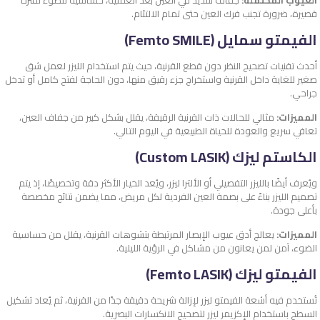
قصيرة، ضرورة تجنب فرك العين حتى تمام الالتئام.
الفيمتو سمايل (Femto SMILE)
أحدث تقنيات تصحيح النظر دون قطع القرنية، حيث يتم استخدام الليزر لعمل شق
صغير للغاية داخل القرنية واستخراج جزء رقيق منها، دون الحاجة لفتح كامل أو تدخل
جراحي.
المميزات:
مثالي للحالات ذات القرنية الرقيقة، يقلل بشكل كبير من جفاف العين،
تعافي سريع والعودة للحياة الطبيعية في اليوم التالي.
الكاستم ليزك (Custom LASIK)
ويُعرف أيضًا بالليزر التفصيلي أو الألترا ليزر، ويُعد الخيار الأكثر دقة وتخصيصًا، إذ يتم
تصميم الليزر بناءً على بصمة العين الفردية لكل مريض، مما يضمن نتائج مخصصة
بأعلى جودة.
المميزات:
يعالج أدق عيوب الإبصار المرتبطة بتشوهات القرنية، يقلل من حساسية
الضوء، آمن لمن يعانون من مشاكل في الرؤية الليلية.
الفيمتو ليزك (Femto LASIK)
تُستخدم فيه أشعة الفيمتو ليزر لإزالة شريحة دقيقة جدًا من القرنية، ثم يُعاد تشكيل
السطح باستخدام الإكزيمر ليزر لتصحيح الانكسارات البصرية.