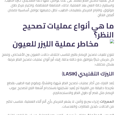
نجاح عملية تصحيح النظر يعتمد على عدة عوامل، منها دقة التشخيص، خبرة الطبيب،
واستقرار حالة العين بعد العملية. لذلك، المتابعة المنتظمة، واختيار مركز طبي
موثوق، والتزام المريض بتعليمات الطبيب، تظل جميعها عوامل أساسية لضمان
أفضل النتائج.
ما هي أنواع عمليات تصحيح
النظر؟
تتنوع تقنيات تصحيح الإبصار بالليزر لتناسب اختلاف حالات العيون بين الأشخاص، وتمنح
كل مريض خيارًا يتوافق مع حالته بدقة. إليك أبرز أنواع عمليات تصحيح النظر مرتبة
بشكل مختلف:
الليزك التقليدي (LASIK
)
يُعد الليزك من أكثر عمليات تصحيح النظر شهرة وانتشارًا، ويقوم فيه الطبيب بقطع
شريحة دقيقة من القرنية ثم يُعيد تشكيلها باستخدام أشعة الليزر لتصحيح عيوب
الإبصار مثل قصر أو طول النظر والاستجماتيزم.
المميزات:
إجراء سريع وآمن، لا يشعر المريض بأي ألم أثناء العملية، مناسب لكثير
من الحالات كبديل للنظارات والعدسات.
العيوب المحتملة:
جفاف شديد في العين بعد العملية، حساسية للضوء لفترة