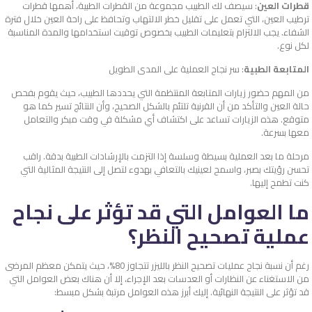
قطرات العين
: سيصف لك الطبيب مجموعة من القطرات الطبية، أهمها قطرات
ترطيب العين، التي تعمل على تقليل خطر الالتهاب وتحافظ على راحة العين خلال فترة
الشفاء. يجب الالتزام بتعليمات الطبيب بخصوص توقيت استخدامها والمدة المناسبة
لكل نوع.
المتابعة الطبية
: سر نجاح العملية على المدى الطويل
من المهم حضور زيارات المتابعة المنتظمة التي يحددها الطبيب، حيث يقوم بفحص
حالة العين والتأكد من أن القرنية تلتئم بالشكل الصحيح، وأن النتائج تسير كما هو
متوقع. هذه الزيارات تساعد على اكتشاف أي مشكلة في وقت مبكر والتعامل
معها بسرعة.
مرحلة ما بعد العملية بسيطة وسلسة إذا التزمت بالإرشادات الطبية بدقة. راقب
تحسن رؤيتك بصبر، واسمح لعينيك بالتعافي بهدوء لتصل إلى النتيجة المثالية التي
كنت تطمح إليها.
ما العوامل التي قد تؤثر على نجاح
عملية تصحيح النظر؟
رغم أن نسبة نجاح عمليات تصحيح النظر بالليزر تتجاوز 80%، حيث يتمكن معظم المرضى
من الاستغناء عن النظارات أو العدسات بعد الإجراء، إلا أن هناك بعض العوامل التي
قد تؤثر على النتيجة النهائية. إليك أبرز هذه العوامل مرتبة بشكل مبسط: