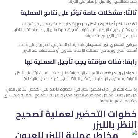
يجب معالجتها أولًا قبل الإقدام على الليزك.
ثالثًا: مشكلات عامة تؤثر على نتائج العملية
تذبذب النظر أو تغيره بشكل سريع
إذا كان المريض يعاني من تغيّرات
سريعة في درجة الإبصار خلال فترات قصيرة، فهذا يشير إلى عدم استقرار النظر،
ما يجعل نتائج الليزر غير مضمونة.
مرضى السكري غير المسيطر
عليه ارتفاع السكر في الدم يؤثر على شفاء
أنسجة العين ويزيد من احتمالية الإصابة بعدوى أو مضاعفات بعد الليزر.
رابعًا: فئات مؤقتة يجب تأجيل العملية لها
الحوامل والمرضعات
التغيرات الهرمونية خلال هذه الفترات تؤثر على شكل
القرنية ومستوى الإبصار، لذا يُفضل الانتظار حتى انتهاء الحمل والرضاعة.
إذا كنت تفكر في إجراء تصحيح النظر، فإن الخطوة الأهم هي الفحص الكامل للعين
من قِبل طبيب مختص وذو خبرة، لتحديد مدى جاهزيتك للخضوع للعملية وتجنب أي
مضاعفات غير متوقعة.
خطوات التحضير لعملية تصحيح
النظر بالليزر