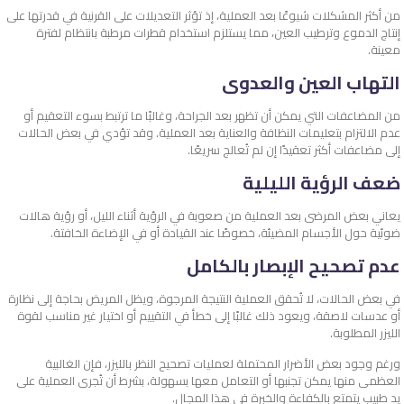
من أكثر المشكلات شيوعًا بعد العملية، إذ تؤثر التعديلات على القرنية في قدرتها على
إنتاج الدموع وترطيب العين، مما يستلزم استخدام قطرات مرطبة بانتظام لفترة
معينة.
التهاب العين والعدوى
من المضاعفات التي يمكن أن تظهر بعد الجراحة، وغالبًا ما ترتبط بسوء التعقيم أو
عدم الالتزام بتعليمات النظافة والعناية بعد العملية. وقد تؤدي في بعض الحالات
إلى مضاعفات أكثر تعقيدًا إن لم تُعالج سريعًا.
ضعف الرؤية الليلية
يعاني بعض المرضى بعد العملية من صعوبة في الرؤية أثناء الليل، أو رؤية هالات
ضوئية حول الأجسام المضيئة، خصوصًا عند القيادة أو في الإضاءة الخافتة.
عدم تصحيح الإبصار بالكامل
في بعض الحالات، لا تُحقق العملية النتيجة المرجوة، ويظل المريض بحاجة إلى نظارة
أو عدسات لاصقة، ويعود ذلك غالبًا إلى خطأ في التقييم أو اختيار غير مناسب لقوة
الليزر المطلوبة.
ورغم وجود بعض الأضرار المحتملة لعمليات تصحيح النظر بالليزر، فإن الغالبية
العظمى منها يمكن تجنبها أو التعامل معها بسهولة، بشرط أن تُجرى العملية على
يد طبيب يتمتع بالكفاءة والخبرة في هذا المجال.