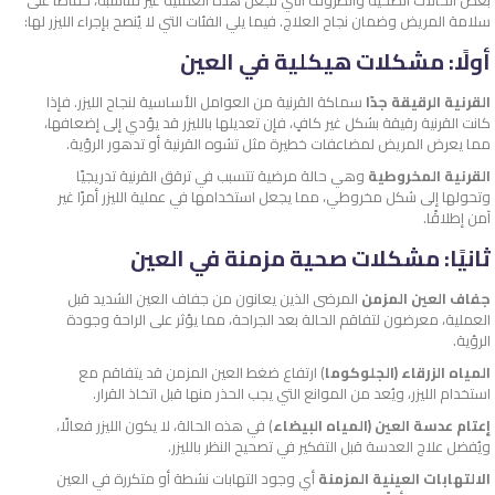
سلامة المريض وضمان نجاح العلاج. فيما يلي الفئات التي لا يُنصح بإجراء الليزر لها:
أولًا: مشكلات هيكلية في العين
القرنية الرقيقة جدًا
سماكة القرنية من العوامل الأساسية لنجاح الليزر. فإذا
كانت القرنية رقيقة بشكل غير كافٍ، فإن تعديلها بالليزر قد يؤدي إلى إضعافها،
مما يعرض المريض لمضاعفات خطيرة مثل تشوه القرنية أو تدهور الرؤية.
القرنية المخروطية
وهي حالة مرضية تتسبب في ترقق القرنية تدريجيًا
وتحولها إلى شكل مخروطي، مما يجعل استخدامها في عملية الليزر أمرًا غير
آمن إطلاقًا.
ثانيًا: مشكلات صحية مزمنة في العين
جفاف العين المزمن
المرضى الذين يعانون من جفاف العين الشديد قبل
العملية، معرضون لتفاقم الحالة بعد الجراحة، مما يؤثر على الراحة وجودة
الرؤية.
المياه الزرقاء (الجلوكوما
) ارتفاع ضغط العين المزمن قد يتفاقم مع
استخدام الليزر، ويُعد من الموانع التي يجب الحذر منها قبل اتخاذ القرار.
إعتام عدسة العين (المياه البيضاء
) في هذه الحالة، لا يكون الليزر فعالًا،
ويُفضل علاج العدسة قبل التفكير في تصحيح النظر بالليزر.
الالتهابات العينية المزمنة
أي وجود التهابات نشطة أو متكررة في العين