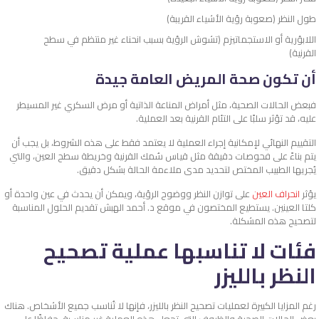
طول النظر (صعوبة رؤية الأشياء القريبة)
اللابؤرية أو الاستجماتيزم (تشوش الرؤية بسبب انحناء غير منتظم في سطح
القرنية)
أن تكون صحة المريض العامة جيدة
فبعض الحالات الصحية، مثل أمراض المناعة الذاتية أو مرض السكري غير المسيطر
عليه، قد تؤثر سلبًا على التئام القرنية بعد العملية.
التقييم النهائي لإمكانية إجراء العملية لا يعتمد فقط على هذه الشروط، بل يجب أن
يتم بناءً على فحوصات دقيقة مثل قياس سُمك القرنية وخريطة سطح العين، والتي
يُجريها الطبيب المختص لتحديد مدى ملاءمة الحالة بشكل دقيق.
يؤثر
انحراف العين
على توازن النظر ووضوح الرؤية، ويمكن أن يحدث في عين واحدة أو
كلتا العينين. يستطيع المختصون في موقع د. أحمد الهبش تقديم الحلول المناسبة
لتصحيح هذه المشكلة.
فئات لا تناسبها عملية تصحيح
النظر بالليزر
رغم المزايا الكبيرة لعمليات تصحيح النظر بالليزر، فإنها لا تُناسب جميع الأشخاص. هناك
بعض الحالات الصحية والظروف التي تجعل هذه العملية غير مناسبة، حفاظًا على