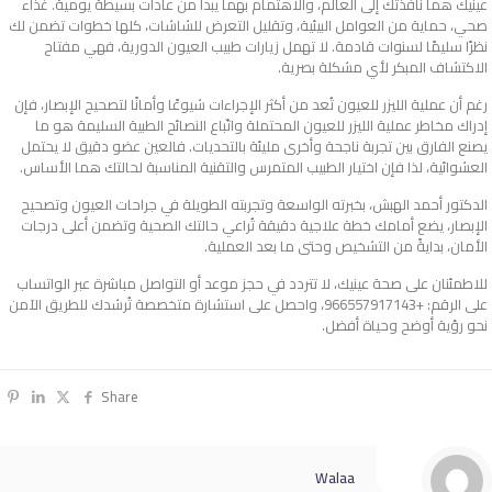
عينيك هما نافذتك إلى العالم، والاهتمام بهما يبدأ من عادات بسيطة يومية. غذاء
صحي، حماية من العوامل البيئية، وتقليل التعرض للشاشات، كلها خطوات تضمن لك
نظرًا سليمًا لسنوات قادمة. لا تهمل زيارات طبيب العيون الدورية، فهي مفتاح
الاكتشاف المبكر لأي مشكلة بصرية.
رغم أن عملية الليزر للعيون تُعد من أكثر الإجراءات شيوعًا وأمانًا لتصحيح الإبصار، فإن
إدراك مخاطر عملية الليزر للعيون المحتملة واتّباع النصائح الطبية السليمة هو ما
يصنع الفارق بين تجربة ناجحة وأخرى مليئة بالتحديات. فالعين عضو دقيق لا يحتمل
العشوائية، لذا فإن اختيار الطبيب المتمرس والتقنية المناسبة لحالتك هما الأساس.
الدكتور أحمد الهبش، بخبرته الواسعة وتجربته الطويلة في جراحات العيون وتصحيح
الإبصار، يضع أمامك خطة علاجية دقيقة تُراعي حالتك الصحية وتضمن أعلى درجات
الأمان، بدايةً من التشخيص وحتى ما بعد العملية.
للاطمئنان على صحة عينيك، لا تتردد في حجز موعد أو التواصل مباشرة عبر الواتساب
على الرقم: +966557917143، واحصل على استشارة متخصصة تُرشدك للطريق الآمن
نحو رؤية أوضح وحياة أفضل.
Share
Walaa