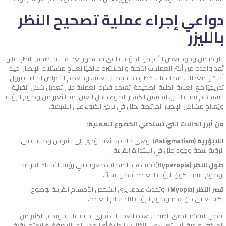
دواعي إجراء عملية تصحيح النظر
بالليزر
بالرغم من وجود بعض الأعراض المؤقتة التي قد تظهر بعد عملية تصحيح النظر، فإنها
تُعد واحدة من أكثر العمليات الآمنة والمنتشرة عالميًا لعلاج مشكلات الإبصار، حيث
تُسجّل معدلات مضاعفات خطيرة منخفضة للغاية، ومعظم الأعراض الجانبية تزول
تدريجيًا مع العناية الطبية الصحيحة.
تعتمد فكرة العملية على تعديل شكل القرنية
باستخدام تقنية الليزر، لتحسين انكسار الضوء داخل العين، مما يُعزز من وضوح الرؤية
ويُعالج مشاكل الإبصار المرتبطة بخلل في تركيز الضوء على الشبكية.
من أبرز الحالات التي تستدعي الخضوع للعملية:
اللابؤرية (Astigmatism
): وهي حالة شائعة تؤدي إلى تشوش وضبابية في
الرؤية نتيجة وجود خلل في استدارة القرنية.
طول النظر (Hyperopia
): حيث يجد المصاب صعوبة في رؤية الأشياء القريبة
بوضوح، بينما تكون الرؤية البعيدة أفضل نسبيًا.
قصر النظر (Myopia
): وتحدث عندما يرى الشخص الأجسام القريبة بوضوح،
لكنه يعاني من عدم وضوح الرؤية للأجسام البعيدة.
بفضل التقدّم الطبي، أصبحت هذه العمليات تُجرى بدقة عالية، وتمنح الكثير من
المرضى فرصة الاستغناء عن النظارات الطبية أو العدسات اللاصقة، والتمتع برؤية