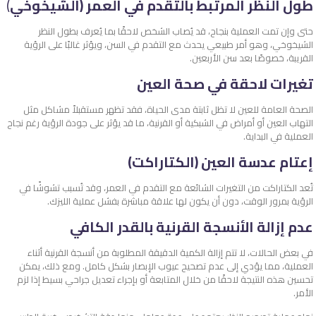
طول النظر المرتبط بالتقدم في العمر (الشيخوخي
)
حتى وإن تمت العملية بنجاح، قد يُصاب الشخص لاحقًا بما يُعرف بطول النظر
الشيخوخي، وهو أمر طبيعي يحدث مع التقدم في السن، ويؤثر غالبًا على الرؤية
القريبة، خصوصًا بعد سن الأربعين.
تغيرات لاحقة في صحة العين
الصحة العامة للعين لا تظل ثابتة مدى الحياة، فقد تظهر مستقبلاً مشاكل مثل
التهاب العين أو أمراض في الشبكية أو القرنية، ما قد يؤثر على جودة الرؤية رغم نجاح
العملية في البداية.
إعتام عدسة العين (الكتاراكت)
تُعد الكتاراكت من التغيرات الشائعة مع التقدم في العمر، وقد تُسبب تشوشًا في
الرؤية بمرور الوقت، دون أن يكون لها علاقة مباشرة بفشل عملية الليزك.
عدم إزالة الأنسجة القرنية بالقدر الكافي
في بعض الحالات، لا تتم إزالة الكمية الدقيقة المطلوبة من أنسجة القرنية أثناء
العملية، مما يؤدي إلى عدم تصحيح عيوب الإبصار بشكل كامل. ومع ذلك، يمكن
تحسين هذه النتيجة لاحقًا من خلال المتابعة أو بإجراء تعديل جراحي بسيط إذا لزم
الأمر.