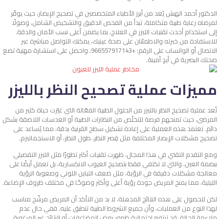
الدكتور أحمد الهبش يُعد من أبرز الأطباء المتخصصين في تصحيح الإبصار، حيث يوفّر
لمرضاه رعاية طبية متكاملة، تبدأ من الفحص الدقيق والتشخيص الشامل، وصولًا
إلى استخدام أحدث تقنيات الليزر في العلاج، بما يضمن أعلى نسب الأمان والدقة.
للاستفادة من خبرته والاطمئنان على صحة عينيك، يمكنك التواصل مباشرة عبر
الاتصال أو الواتساب على الرقم: +966557917143، واحصل على استشارة مهنية تضع
صحتك البصرية في أيدٍ أمينة.
مميزات عملية تصحيح النظر بالليزر
تُعد عملية تصحيح النظر بالليزر من الحلول الطبية الفعّالة التي غيّرت حياة كثير من
المرضى، حيث تمنحهم فرصة للتخلّص من النظارات الطبية أو العدسات اللاصقة بشكل
دائم. تعتمد هذه العملية على إعادة تشكيل سطح القرنية بدقة، مما يُساعد على
تصحيح مشكلات الإبصار المختلفة مثل قِصر النظر، طول النظر، أو الاستجماتيزم.
ومع التقدم التقني في هذا المجال، ظهرت تقنيات أكثر تطورًا مثل الليزر التفصيلي
ببصمة العين، والتي لا تكتفي فقط بتصحيح العيوب الانكسارية، بل تعمل أيضًا على
معالجة مشكلات دقيقة في الرؤية، مثل ضعف التباين اللوني وصعوبة الرؤية
الليلية، مما يمنح المريض جودة رؤية أعلى وأكثر وضوحًا في مختلف ظروف الإضاءة.
لكن للحصول على هذه النتائج المذهلة، لا بد من التأكد أن المريض مرشّح مناسب
لهذا النوع من العمليات، وأن جميع الشروط الطبية تنطبق عليه. ففي حال عدم
ملاءمة الحالة، قد ترتفع احتمالية ظهور بعض المضاعفات أو النتائج غير المرغوبة.