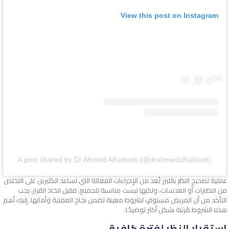
View this post on Instagram
A post shared by Dr Ahmed Alhabash (@drahmedalhabash)
عملية تصحيح النظر بالليزر تُعد من الإجراءات الفعالة التي تساعد الكثيرين على التخلص
من النظارات أو العدسات، ولكنها ليست مناسبة للجميع. فقبل اتخاذ القرار، يجب
التأكد من أن المريض مستوفٍ لشروط معينة تضمن نجاح العملية وأمانها. إليك أهم
هذه الشروط مُرتبة بشكل أكثر توضيحًا:
استقرار النظر لفترة كافية