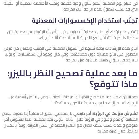
في صباح يوم العملية، يُنصح بتناول وجبة خفيفة وتجنب الأطعمة الدهنية أو الثقيلة
التي قد تسبب شعورًا بعدم الراحة أثناء الجراحة.
تجنّب استخدام الإكسسوارات المعدنية
يُفضل عدم ارتداء أي حلي معدنية أو دبابيس في الرأس أو الرقبة يوم العملية، لأن
هذه العناصر قد تتداخل مع الأجهزة المستخدمة أثناء الإجراء.
اتباع هذه الإرشادات بدقة يُسهم في تسهيل العملية على الطبيب ويحسن من فرص
الحصول على نتائج ممتازة دون مضاعفات. وفي حال وجود أي استفسارات أو توتر،
لا تتردد في سؤال طبيبك مباشرة قبل الجراحة.
ما بعد عملية تصحيح النظر بالليزر:
ماذا تتوقع؟
بعد الانتهاء من عملية تصحيح النظر، تبدأ مرحلة التعافي، وهي لا تقل أهمية عن
الإجراء نفسه. إليك ما يجب معرفته لتكون مستعدًا:
تشوش مؤقت في الرؤية
: أمر طبيعي لا يستدعي القلق
لا تتفاجأ إذا شعرت ببعض
الضبابية أو عدم وضوح في الرؤية خلال الأيام الأولى بعد العملية. هذا التشوش أمر
متوقع ويحدث بسبب تكيّف العين مع التغيير الجديد في شكل القرنية، ويبدأ بالتحسن
تدريجيًا خلال فترة قصيرة.