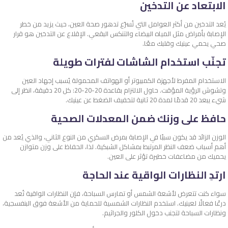
الابتعاد عن التدخين
يُعد التدخين من أكثر العوامل التي تُسرّع تدهور صحة العين، حيث يزيد من خطر
الإصابة بأمراض مثل المياه البيضاء والتنكس البقعي. الإقلاع عن التدخين هو قرار
صحي يحمي عينيك وقلبك معًا.
تجنّب استخدام الشاشات لفترات طويلة
الاستخدام المفرط لأجهزة الكمبيوتر أو الهواتف المحمولة يُسبب إجهاد العين
وتشوش الرؤية المؤقت. حاول الالتزام بقاعدة 20-20-20: كل 20 دقيقة، انظر إلى
شيء يبعد 20 قدمًا لمدة 20 ثانية لتخفيف الضغط عن عينيك.
حافظ على وزنك ضمن المعدلات الصحية
الوزن الزائد قد يكون سببًا في الإصابة بمرض السكري من النوع الثاني، والذي يُعد من
أهم أسباب ضعف النظر المرتبط بمشاكل الشبكية. لذا، الحفاظ على وزن متوازن
يحميك من مضاعفات خطيرة تؤثر على العين.
ارتدِ النظارات الواقية عند الحاجة
سواء كنت تتعرض لأشعة الشمس أو تمارس السباحة، فإن النظارات الواقية تُعد
درعًا فعالًا لعينيك. استخدم النظارات الشمسية للحماية من الأشعة فوق البنفسجية،
ونظارات السباحة لتجنب دخول الكلور والجراثيم.