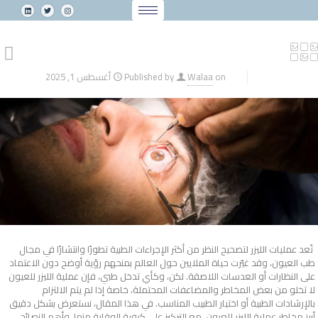
on
Walaa
Published by
أغسطس 1, 2025
تُعد عمليات الليزر لتصحيح النظر من أكثر الإجراءات الطبية تطورًا وانتشارًا في مجال
طب العيون، وقد غيّرت حياة الملايين حول العالم بمنحهم رؤية أوضح دون الاعتماد
على النظارات أو العدسات اللاصقة. لكن، وكأي تدخل طبي، فإن عملية الليزر للعيون
لا تخلو من بعض المخاطر والمضاعفات المحتملة، خاصة إذا لم يتم الالتزام
بالإرشادات الطبية أو اختيار الطبيب المناسب.
في هذا المقال، نستعرض بشكل دقيق
أبرز مخاطر عملية الليزر للعيون، مع التركيز على كيفية الوقاية منها، وأهم النصائح