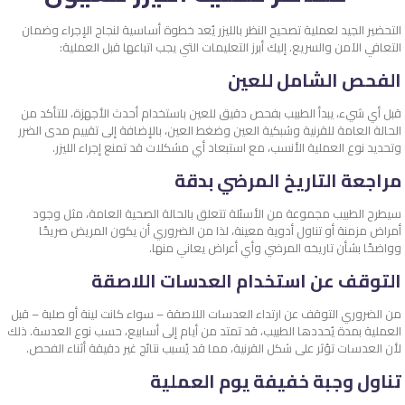
التحضير الجيد لعملية تصحيح النظر بالليزر يُعد خطوة أساسية لنجاح الإجراء وضمان
التعافي الآمن والسريع. إليك أبرز التعليمات التي يجب اتباعها قبل العملية:
الفحص الشامل للعين
قبل أي شيء، يبدأ الطبيب بفحص دقيق للعين باستخدام أحدث الأجهزة، للتأكد من
الحالة العامة للقرنية وشبكية العين وضغط العين، بالإضافة إلى تقييم مدى الضرر
وتحديد نوع العملية الأنسب، مع استبعاد أي مشكلات قد تمنع إجراء الليزر.
مراجعة التاريخ المرضي بدقة
سيطرح الطبيب مجموعة من الأسئلة تتعلق بالحالة الصحية العامة، مثل وجود
أمراض مزمنة أو تناول أدوية معينة، لذا من الضروري أن يكون المريض صريحًا
وواضحًا بشأن تاريخه المرضي وأي أعراض يعاني منها.
التوقف عن استخدام العدسات اللاصقة
من الضروري التوقف عن ارتداء العدسات اللاصقة – سواء كانت لينة أو صلبة – قبل
العملية بمدة يُحددها الطبيب، قد تمتد من أيام إلى أسابيع، حسب نوع العدسة. ذلك
لأن العدسات تؤثر على شكل القرنية، مما قد يُسبب نتائج غير دقيقة أثناء الفحص.
تناول وجبة خفيفة يوم العملية