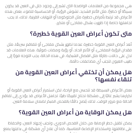
هي مجموعة من العلامات الواضحة التي تشير إلى وجود خلل في العين قد يكون
بسيطًا أو خطيرًا، مثل الألم الشديد، تشوش الرؤية، أو الحساسية للضوء. بعض هذه
الأعراض قد ترتبط بأمراض خطيرة مثل
الجلوكوما
أو التهابات القرنية. لذلك، لا يجب
تجاهلها خاصة إذا ظهرت بشكل مفاجئ أو متكرر.
متى تكون أعراض العين القوية خطيرة؟
تُعد أعراض العين القوية خطيرة عندما تظهر بشكل مفاجئ أو تتفاقم سريعًا، مثل
فقدان الرؤية المفاجئ، أو الألم الحاد، أو رؤية ومضات ضوئية. هذه العلامات قد
تدل على حالات طارئة مثل
انفصال الشبكية
. في هذه الحالة، يجب التوجه فورًا إلى
طبيب العيون لتجنب أي مضاعفات دائمة.
هل يمكن أن تختفي أعراض العين القوية من
تلقاء نفسها؟
بعض الأعراض البسيطة قد تتحسن مع الراحة، لكن استمرار أعراض العين القوية أو
تكرارها يشير غالبًا إلى مشكلة تحتاج تقييمًا طبيًا. تجاهل الأعراض قد يؤدي إلى تفاقم
الحالة مع مرور الوقت. لذلك يُنصح دائمًا بالفحص المبكر لضمان سلامة العين.
هل يمكن الوقاية من أعراض العين القوية؟
يمكن تقليل خطر الإصابة من خلال الفحص الدوري، وتجنب إجهاد العين، والحفاظ
على نظافتها، واستخدام الإضاءة المناسبة. كما أن علاج أي مشكلة في بدايتها يمنع