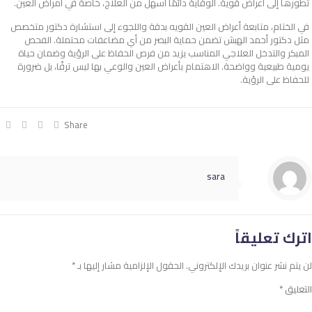
تطورها إلى أعراض قوية. الوقاية دائمًا أسهل من العلاج، خاصة في أمراض العين.
في الختام، متابعة
أعراض العين القويه
بدقة واللجوء إلى استشارة دكتور متخصص
مثل دكتور أحمد الهبش تضمن حماية البصر من أي مضاعفات محتملة. الفحص
المبكر والتدخل العلاجي المناسب يزيد من فرص الحفاظ على الرؤية وضمان حياة
يومية طبيعية وواضحة. الاهتمام بأعراض العين والوعي بها ليس ترفًا، بل ضرورة
للحفاظ على الرؤية.
Share
sara
اترك تعليقاً
لن يتم نشر عنوان بريدك الإلكتروني.
الحقول الإلزامية مشار إليها بـ
*
التعليق
*