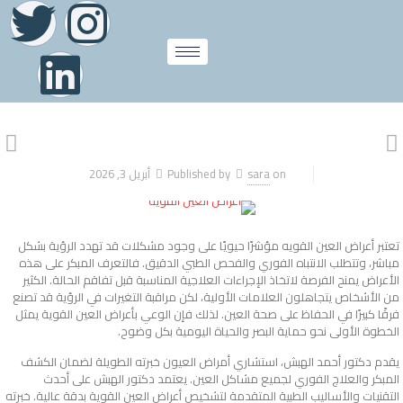
on
sara
Published by
أبريل 3, 2026
تعتبر
أعراض العين القويه
مؤشرًا حيويًا على وجود مشكلات قد تهدد الرؤية بشكل
مباشر، وتتطلب الانتباه الفوري والفحص الطبي الدقيق. فالتعرف المبكر على هذه
الأعراض يمنح الفرصة لاتخاذ الإجراءات العلاجية المناسبة قبل تفاقم الحالة. الكثير
من الأشخاص يتجاهلون العلامات الأولية، لكن مراقبة التغيرات في الرؤية قد تصنع
فرقًا كبيرًا في الحفاظ على صحة العين. لذلك فإن الوعي بأعراض العين القوية يمثل
الخطوة الأولى نحو حماية البصر والحياة اليومية بكل وضوح.
يقدم دكتور أحمد الهبش، استشاري أمراض العيون خبرته الطويلة لضمان الكشف
المبكر والعلاج الفوري لجميع مشاكل العين. يعتمد دكتور الهبش على أحدث
التقنيات والأساليب الطبية المتقدمة لتشخيص أعراض العين القوية بدقة عالية. خبرته