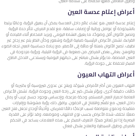
وطرق التعامل معها للحفاظ على سلامة العين.
أعراض إعتام عدسة العين
إعتام عدسة العين هو غشاء غائم داخل العدسة يمكن أن يعيق الرؤية، وغالبًا يرتبط
بالشيخوخة أو عوامل وراثية أو إصابات سابقة. مع تقدم المرض، تتأثر حدة الرؤية
وتصبح الألوان أقل وضوحًا، ما يعيق النشاط اليومي ويزيد المخاطر أثناء القيادة أو
القراءة. تشمل الأعراض الرئيسية ضبابية الرؤية وشعور وكأن النظر يتم عبر زجاج غير
نظيف. تصبح الألوان باهتة أو مائلة إلى الأصفر، مع زيادة حساسية العين تجاه الضوء
والوهج. يعاني بعض المرضى من صعوبة في الرؤية الليلية، ورؤية مزدوجة في
العين المصابة، ما يؤثر بشكل مباشر على حياتهم اليومية ويستدعي التدخل الطبي
المبكر للحفاظ على جودة الرؤية.
أعراض التهاب العيون
التهاب العيون من أكثر الأمراض شيوعًا، وينتج عن عدوى فيروسية أو بكتيرية أو
كائنات دقيقة أخرى، ويؤثر بشكل كبير على راحة العين وجودة الرؤية. تشمل الأعراض
العامة احمرار العين المستمر، وحكة مزعجة، وإحساس بوجود جسم غريب أو رمال
داخل العين، مع تقشّر وانتفاخ في الجفون. يرافق ذلك رؤية مشوشة وإفرازات
متقيحة ودموع متواصلة تسبب انزعاجًا دائمًا للمريض، وأحيانًا أوجاع تجعل فتح العين
صعبًا. تختلف شدة الأعراض بحسب نوع الالتهاب وموضعه، وقد تؤثر على القدرة
البصرية إذا لم يُعالج مبكرًا. التعرف المبكر على هذه العلامات يساعد في التحكم
بالمرض وطرق السيطرة والعلاج بشكل فعال.