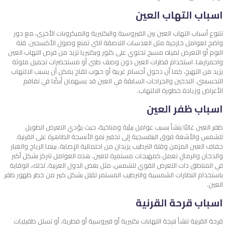
اسباب التهاب العين
تتنوع أسباب التهاب العين بين الفيروسية والبكتيرية والميكروبات الأخرى، مع دور
واضح لعوامل خارجية مثل العدسات اللاصقة التي تمنع وصول الأكسجين. قلة
النوم أو التعرض لمياه مسبح تحتوي على كلور وبكتيريا تزيد من فرص التهاب العين
واحمرارها. استخدام قطرات العين دون وصف طبي أو مستحضرات تجميل ملوثة
يزيد من التهيج، كما أن دخول أجسام غريبة أو حبوب لقاح يمكن أن يسبب الالتهاب
التحسسي. التدخين والجراحات السابقة في العين قد يسهمان أيضًا في تفاقم
الأعراض وزيادة خطورة الالتهاب.
اسباب ظفر العين
ظفر العين غالبًا ينشأ بسبب عوامل بيئية ومناخية، حيث يؤدي التعرض الطويل
للشمس والأشعة فوق البنفسجية إلى تحفيز نمو الأنسجة الظاهرة على القرنية.
جفاف العين المزمن وقلة الترطيب يزيدان من احتمالية الإصابة، بينما الرياح والغبار
والدخان والرمال تعمل كمهيجات مستمرة للعين. هذه العوامل تتركز بشكل أكبر
في المناطق ذات التعرض القوي للشمس، مثل بعض الدول العربية. لذلك، الوقاية
باستخدام النظارات الشمسية والترطيب المستمر تقلل بشكل كبير من خطر ظهور ظفر
العين.
اسباب قرحة القرنية
قرحة القرنية تنشأ نتيجة التهابات بكتيرية أو فيروسية أو فطرية، أو تسلل طفيليات