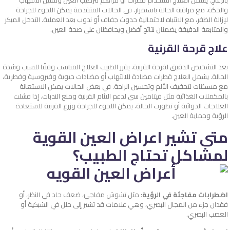
بانزعاج. يشمل العلاج استخدام قطرات أو مراهم لترطيب العين وتقليل الالتهاب
والحكة، مع مراقبة الحالة باستمرار. في الحالات المتقدمة يمكن اللجوء للجراحة
لإزالة الظفر، مع الانتباه لاحتمالية حدوث جفاف أو ندوب بعد العملية. التدخل المبكر
والمتابعة الدقيقة يضمنان نتائج أفضل ويحافظان على صحة العين.
علاج قرحة القرنية
بعد التشخيص الدقيق لقرحة القرنية، يقرر الطبيب العلاج المناسب وفقًا للسبب وشدة
الحالة. يشمل العلاج قطرات مضادة للالتهاب أو مضادات حيوية وفيروسية وفطرية،
مع مسكنات لتخفيف الألم وتحسين الراحة. في بعض الحالات يمكن الاستعانة
بالمكملات الغذائية مثل فيتامين سي لدعم التئام القرنية ومنع الندبات. إذا فشلت
العلاجات الدوائية أو تطورت الحالة، يمكن اللجوء للجراحة وزرع القرنية لاستعادة
الرؤية وحماية العين.
متى تشير اعراض العين القوية
لمشاكل تحتاج الطبيب؟
اضطرابات مفاجئة في الرؤية:
مثل تشوش مفاجئ، ضعف حاد في النظر، أو
فقدان جزء من المجال البصري، وهي علامات قد تشير إلى خلل في الشبكية أو
العصب البصري.