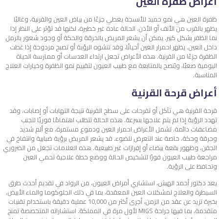
أعراض ظفرة العين
ظفرة العين هي نمو حميد للأنسجة يغطي جزءًا من بياض العين والقرنية، وغالبًا
يظهر بالقرب من الأنف أو الأذن. الحالة عادة غير خطيرة، لكنها قد تؤثر على النظر إذا
نما الظفر بشكل كبير. يمكن أن يشعر المريض بالحرقة والحكة أو وجود شعور بالرمل
داخل العين. يظهر احمرار العين أحيانًا، وقد تتشوه الرؤية أو تصبح مزدوجة إذا غطت
الظفرة جزءًا من القرنية. هذه الأعراض تجعل ارتداء العدسات أو ممارسة الحياة
اليومية صعبًا، ويُنصح بالمتابعة مع طبيب العيون لتقييم نمو الظفرة وخيارات العلاج
المناسبة.
أعراض قرحة القرنية
قرحة القرنية هي تآكل أو تقرحات على سطح القرنية نتيجة التهابات أو إصابات، وقد
تهدد الرؤية إذا لم يتم علاجها بسرعة. هذه الحالة تتطلب اهتمامًا فوريًا لتجنب
مضاعفات دائمة. تشمل الأعراض احمرار العين ودموع مستمرة، مع ألم شديد
وحرقة وحكة، خاصة عند التعرض للضوء. قد يشعر المريض برؤية ضبابية وانتفاخ في
الجفن، وظهور بقعة بيضاء أو إفرازات غير طبيعية. هذه العلامات تجعل من الضروري
مراجعة طبيب العيون فورًا لتشخيص الحالة ووضع خطة علاجية تحمي العين
وتحافظ على الرؤية.
يعد دكتور أحمد الهبش، استشاري أمراض العيون، من الرواد في تقديم أحدث طرق
السيطرة والعلاج لمشكلات العين المعقدة، بما في ذلك الجلوكوما والماء الأبيض.
بخبرة تزيد عن عقد من الزمن، أجرى أكثر من 10,000 عملية دقيقة باستخدام تقنيات
متقدمة، بما فيها جراحة MIGS لأول مرة في المملكة. استشاراته المتخصصة تمنح