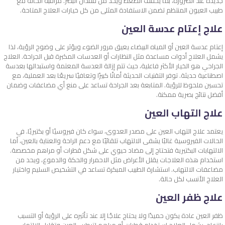
جديدة عند الضرورة، بما يخفف الضغط ويحد من فقدان البصر. مراقبة الحالة مع
طبيب العيون المنتظم تضمن الاستفادة المثلى من كل خيارات العلاج المتاحة.
علاج إعتام عدسة العين
إعتام عدسة العين أو المياه البيضاء يعيق مرور الضوء ويؤثر على وضوح الرؤية، لذا
يشمل العلاج أدوات مساعدة مثل النظارات أو العدسات المكبرة قبل الجراحة. العلاج
الجراحي هو الخيار الأكثر فاعلية، حيث تتم إزالة العدسة المعتمة واستبدالها بعدسة
اصطناعية حديثة. توفر التقنيات الحديثة أمانًا كبيرًا وتعافيًا سريعًا بعد العملية، مع
تحسين ملحوظ للرؤية. المتابعة بعد الجراحة تساعد على منع أي مضاعفات وضمان
أفضل نتائج بصرية ممكنة.
علاج التهاب العين
يعتمد علاج التهاب العين على مصدر العدوى، سواء كان فيروسيًا أو بكتيريًا. في
الحالات الفيروسية غالبًا يشفى الالتهاب تلقائيًا مع دعم الراحة والعناية بالعين، أما
الالتهابات البكتيرية فتحتاج إلى مضاد حيوي على شكل قطرات أو مراهم مخصصة.
استخدام هذه العلاجات يقلل الأعراض مثل الاحمرار والحكة والدموع، ويحد من
مضاعفات الالتهاب. استشارة الطبيب المبكرة تساعد في التشخيص السليم واختيار
العلاج الأنسب لكل حالة.
علاج ظفر العين
ظفر العين عادة يكون حميدًا ولا يحتاج علاجًا إلا عند تأثيره على الرؤية أو التسبب