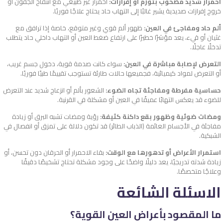
احمرار شديد مصحوب بتورم أو إفرازات:
احمرار غير طبيعي مع انتفاخ الجفون أو
خروج إفرازات صديدية يشير غالبًا إلى التهاب حاد يحتاج علاجًا فوريًا.
ألم حاد ومفاجئ في العين:
ظهور ألم قوي وغير متوقع، خاصة إذا ترافق مع
غثيان أو قيء، يعد مؤشرًا خطيرًا على ارتفاع ضغط العين أو التهاب داخلي حاد يتطلب
تدخلًا عاجلًا.
التعرض لإصابة مباشرة في العين:
سواء كانت صدمة قوية، دخول جسم غريب،
أو التعرض لمواد كيميائية، فجميعها حالات طارئة تستوجب تقييمًا طبيًا فوريًا.
حساسية مفرطة ومفاجئة تجاه الضوء:
الشعور بألم أو انزعاج شديد عند التعرض
للضوء قد يعكس التهابًا عميقًا في العين أو مشكلة في القرنية.
ومضات ضوئية وظهور بقع داكنة كثيفة:
رؤية ومضات تشبه البرق أو زيادة
مفاجئة في الأجسام العائمة (الذباب الطائر) قد تكون دلالة على تمزق أو انفصال في
الشبكية.
استمرار الأعراض أو تدهورها مع الوقت:
بقاء الاحمرار أو الحرقان دون تحسن، أو
زيادة شدته تدريجيًا، يعد دليلًا واضحًا على وجود مشكلة تحتاج تشخيصًا دقيقًا
وعلاجًا متخصصًا.
الاسئلة الشائعة
ما المقصود بأعراض العين القوية؟