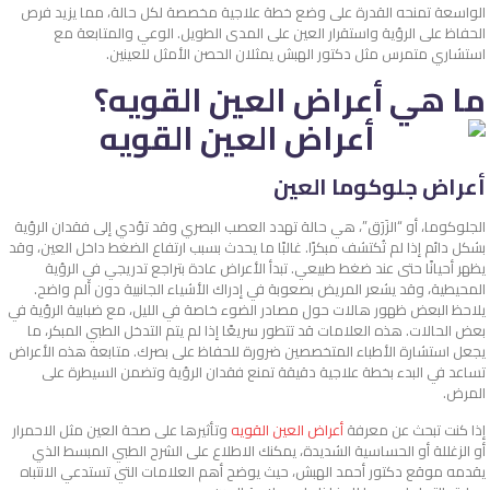
الواسعة تمنحه القدرة على وضع خطة علاجية مخصصة لكل حالة، مما يزيد فرص
الحفاظ على الرؤية واستقرار العين على المدى الطويل. الوعي والمتابعة مع
استشاري متمرس مثل دكتور الهبش يمثلان الحصن الأمثل للعينين.
ما هي أعراض العين القويه؟
أعراض جلوكوما العين
الجلوكوما، أو “الزَرَق”، هي حالة تهدد العصب البصري وقد تؤدي إلى فقدان الرؤية
بشكل دائم إذا لم تُكتشف مبكرًا. غالبًا ما يحدث بسبب ارتفاع الضغط داخل العين، وقد
يظهر أحيانًا حتى عند ضغط طبيعي. تبدأ الأعراض عادة بتراجع تدريجي في الرؤية
المحيطية، وقد يشعر المريض بصعوبة في إدراك الأشياء الجانبية دون ألم واضح.
يلاحظ البعض ظهور هالات حول مصادر الضوء خاصة في الليل، مع ضبابية الرؤية في
بعض الحالات. هذه العلامات قد تتطور سريعًا إذا لم يتم التدخل الطبي المبكر، ما
يجعل استشارة الأطباء المتخصصين ضرورة للحفاظ على بصرك. متابعة هذه الأعراض
تساعد في البدء بخطة علاجية دقيقة تمنع فقدان الرؤية وتضمن السيطرة على
المرض.
إذا كنت تبحث عن معرفة
أعراض العين القويه
وتأثيرها على صحة العين مثل الاحمرار
أو الزغللة أو الحساسية الشديدة، يمكنك الاطلاع على الشرح الطبي المبسط الذي
يقدمه موقع دكتور أحمد الهبش، حيث يوضح أهم العلامات التي تستدعي الانتباه