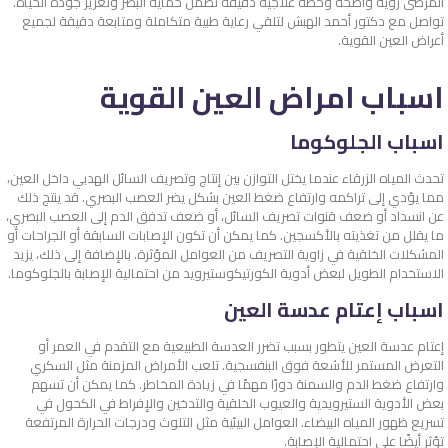
المرضى رؤية واضحة وخطة علاجية دقيقة تضمن حماية البصر وتعزيز جودة الحياة.
تواصل مع دكتور أحمد الهبش لتلقي رعاية طبية متكاملة ومتابعة دقيقة لجميع
أعراض العين القوية.
اسباب امراض العين القوية
اسباب الجلوكوما
تحدث المياه الزرقاء عندما يختل التوازن بين إنتاج وتصريف السائل الهدبي داخل العين،
مما يؤدي إلى تراكمه وارتفاع ضغط العين بشكل يضر العصب البصري. قد ينتج ذلك
عن انسداد أو ضعف قنوات تصريف السائل، أو ضعف تدفق الدم إلى العصب البصري،
ما يقلل من تغذيته بالأكسجين. كما يمكن أن تكون الإصابات السابقة أو الجراحات أو
المشكلات الخلقية في زاوية التصريف من العوامل المؤثرة. بالإضافة إلى ذلك، يزيد
الاستخدام الطويل لبعض أدوية الكورتيكوستيرويد من احتمالية الإصابة بالجلوكوما.
اسباب إعتام عدسة العين
إعتام عدسة العين يتطور بسبب تضرر العدسة الطبيعية مع التقدم في العمر أو
التعرض المستمر للأشعة فوق البنفسجية. تلعب الأمراض المزمنة مثل السكري
وارتفاع ضغط الدم والسمنة دورًا مهمًا في زيادة المخاطر. كما يمكن أن تسهم
بعض الأدوية الستيرويدية والعيوب الخلقية والتدخين والإفراط في الكحول في
تسريع ظهور المياه البيضاء. العوامل البيئية مثل التلوث ودرجات الحرارة المرتفعة
تؤثر أيضًا على احتمالية الإصابة.