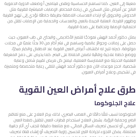
معينة إلى العين. كما تساهم الحساسية ونقص فيتامين أ وضعف الدورة الدموية
الناتج عن أمراض مثل السكري في زيادة المخاطر. الإصابات المباشرة للقرنية مثل
الخدوش والحروق أو ارتداء العدسات اللاصقة بطريقة خاطئة تؤدي إلى تهيج القرنية
وظهور القرحة. العناية الجيدة بالعين والعدسات والحماية من الإصابات تقلل من
احتمالية الإصابة وتحافظ على صحة القرنية.
يمثل دكتور أحمد الهبش نموذجًا للتميز الأكاديمي والبحثي في طب العيون، حيث
حصل على زمالات وجوائز عالمية وساهم في نشر أكثر من 30 بحثًا علميًا في مجلات
موثوقة. خبرته تتيح له اكتشاف
أعراض العين القوية عند الاطفال
والكبار مبكرًا،
ووضع خطط علاجية وقائية تضمن الحفاظ على البصر. كما يحرص على دمج المعرفة
العلمية الحديثة مع الممارسة العملية، ليمنح كل مريض تقييم شامل وعناية
شخصية. احجز موعدك الآن مع دكتور أحمد الهبش لتلقي رعاية متخصصة ومتميزة
في تشخيص وعلاج أمراض العيون.
طرق علاج أمراض العين القوية
علاج الجلوكوما
الجلوكوما تسبب تلفًا دائمًا في العصب البصري، لذلك يركز العلاج على منع تفاقم
الضرر وحماية الرؤية. يشمل العلاج استخدام قطرات العين لتقليل ضغط العين
اليومي أو تحسين تصريف السائل المائي، مع متابعة دقيقة لتجنب أي آثار جانبية
محتملة. يمكن اللجوء لجراحة الليزر لتحسين زاوية التصريف أو إنشاء قناة تصريف