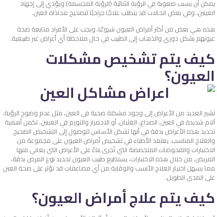
يمكن أن يسبب صعوبة في الرؤية الثنائية (الرؤية المجسمة) ويؤدي إلى إجهاد
العينين، وفي بعض الحالات قد يتطلب علاجًا جراحيًا لتصحيح محاذاة العين.
هذه هي بعض من أكثر أمراض العيون شيوعًا، ويجب على الأفراد متابعة صحة
عيونهم بشكل دوري والذهاب إلى الطبيب في حال ملاحظة أي أعراض غير طبيعية.
كيف يتم تشخيص مشكلات
العيون؟
تشير العديد من الأعراض إلى وجود مشكلة صحية في العين، مثل عدم وضوح الرؤية،
آلام شديدة في العين، الصداع، الغثيان، أو الاحمرار والتورم في العينين. تكمن أهمية
تحديد هذه الأعراض بدقة في أنها تشكل الأساس للوصول إلى التشخيص الصحيح
والعلاج المناسب. يعتمد الأطباء في تشخيص أمراض العيون على مجموعة من
الاختبارات والفحوصات المتخصصة التي تُجرى بناءً على الأعراض التي يعاني منها
المريض. من خلال هذه الاختبارات، يستطيع طبيب العيون تحديد نوع المرض بدقة،
مما يسهل اختيار العلاج الأنسب والوقاية من أي مضاعفات قد تؤثر على صحة العين
على المدى الطويل.
كيف يتم علاج أمراض العيون؟