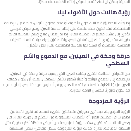
الحديثة يمكن أن تمنع تقدم المرض إذا تم الكشف عنه مبكرًا.
رؤية هالات حول الأضواء ليلًا
إذا بدأت تلاحظ رؤية هالات حول الأضواء أو عدم وضوح الألوان، خاصة في الإضاءة
المنخفضة، فقد تكون هذه علامة على إعتام عدسة العين، وهو مرض تدريجي
يؤدي إلى غشاء معتم في عدسة العين. إذا تم إهمال علاج إعتام العدسة لفترة
طويلة، فقد يؤدي ذلك إلى فقدان البصر، ولذلك فإن إجراء جراحة الساد لتنظيف
العدسة المتعكرة أو استبدالها بعدسة اصطناعية يعتبر الحل الأمثل.
حرقة وحكة في العينين، مع الدموع والألم
السطحي
من الأعراض الشائعة الأخرى جفاف العين، الذي يسبب حرقة وحكة في العينين،
بالإضافة إلى الدموع الزائدة وأحيانًا شعور بالألم السطحي. يمكن أن يكون جفاف
العين مزعجًا للغاية، خاصة مع تقدم العمر. ورغم أنه ليس مهددًا للبصر، إلا أن علاجه
قد يكون ضروريًا لتحسين الراحة البصرية.
الرؤية المزدوجة
الرؤية المزدوجة، حيث ترى صورتين متماثلتين للشيء نفسه، قد تكون ناتجة عن
اضطراب في عضلات العين أو الأعصاب المسؤولة عن التحكم في حركة العين. في
بعض الحالات، قد تكون هذه الرؤية المزدوجة من أعراض مشكلة أكثر خطورة مثل
السكتة الدماغية. لذا، إذا حدثت الرؤية المزدوجة بشكل مفاجئ، ينبغي استشارة