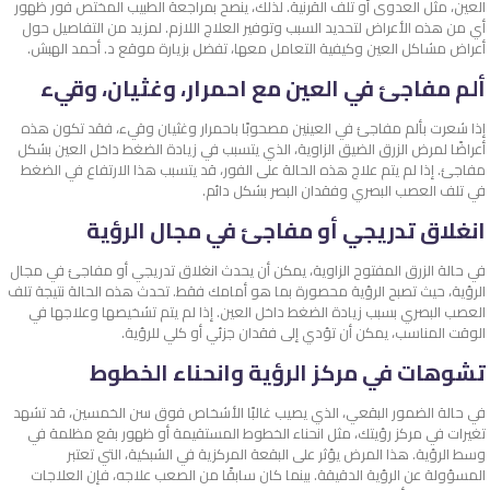
العين، مثل العدوى أو تلف القرنية. لذلك، ينصح بمراجعة الطبيب المختص فور ظهور
أي من هذه الأعراض لتحديد السبب وتوفير العلاج اللازم. لمزيد من التفاصيل حول
أعراض مشاكل العين وكيفية التعامل معها، تفضل بزيارة موقع د. أحمد الهبش.
ألم مفاجئ في العين مع احمرار، وغثيان، وقيء
إذا شعرت بألم مفاجئ في العينين مصحوبًا باحمرار وغثيان وقيء، فقد تكون هذه
أعراضًا لمرض الزرق الضيق الزاوية، الذي يتسبب في زيادة الضغط داخل العين بشكل
مفاجئ. إذا لم يتم علاج هذه الحالة على الفور، قد يتسبب هذا الارتفاع في الضغط
في تلف العصب البصري وفقدان البصر بشكل دائم.
انغلاق تدريجي أو مفاجئ في مجال الرؤية
في حالة الزرق المفتوح الزاوية، يمكن أن يحدث انغلاق تدريجي أو مفاجئ في مجال
الرؤية، حيث تصبح الرؤية محصورة بما هو أمامك فقط. تحدث هذه الحالة نتيجة تلف
العصب البصري بسبب زيادة الضغط داخل العين. إذا لم يتم تشخيصها وعلاجها في
الوقت المناسب، يمكن أن تؤدي إلى فقدان جزئي أو كلي للرؤية.
تشوهات في مركز الرؤية وانحناء الخطوط
في حالة الضمور البقعي، الذي يصيب غالبًا الأشخاص فوق سن الخمسين، قد تشهد
تغيرات في مركز رؤيتك، مثل انحناء الخطوط المستقيمة أو ظهور بقع مظلمة في
وسط الرؤية. هذا المرض يؤثر على البقعة المركزية في الشبكية، التي تعتبر
المسؤولة عن الرؤية الدقيقة. بينما كان سابقًا من الصعب علاجه، فإن العلاجات