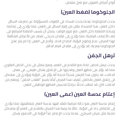
أنواع أمراض العيون مع شرح مفصل:
الجلوكوما (ضغط العين)
يحدث الجلوكوما عندما يحدث انسداد في القنوات المسؤولة عن تصريف السائل
داخل العين. هذا الانسداد يقلل من إفراز السائل في العين، مما يؤدي إلى تراكمه
وزيادة الضغط داخل العين. مع مرور الوقت، يمكن أن يتسبب الضغط المرتفع في
تلف الأعصاب البصرية، مما يؤدي إلى فقدان تدريجي للبصر. من الأعراض الشائعة
لهذا المرض: عدم وضوح الرؤية، الصداع الحاد، وآلام في العين. إذا لم يتم علاج
الجلوكوما بسرعة، قد يؤدي إلى فقدان البصر الدائم.
ترهل الجفن
يحدث ترهل الجفن عادة مع التقدم في العمر، وهو يتمثل في تدلي الجفن العلوي،
مما قد يؤثر على مظهر العين وقدرتها على الإغلاق بشكل طبيعي. في بعض
الحالات، قد يكون هذا الترهل شديدًا لدرجة أنه يؤثر على الرؤية ويؤدي إلى مشاكل
في إغلاق العين بالكامل. يُعرف هذا المرض أيضًا باسم “انقلاب الجفن”، ويعتبر من
الحالات التي قد تتطلب تدخلًا جراحيًا لتحسين المظهر الوظيفي للعين.
إعتام عدسة العين (عمى العين)
إعتام عدسة العين هو حالة مرضية تفقد فيها عدسة العين شفافيتها، مما يؤدي
إلى انخفاض حاد في الرؤية. غالبًا ما يرتبط هذا المرض بالتقدم في العمر أو بمشاكل
صحية مثل مرض السكري. عندما يحدث الإعتام، تبدأ الرؤية في التدهور بشكل