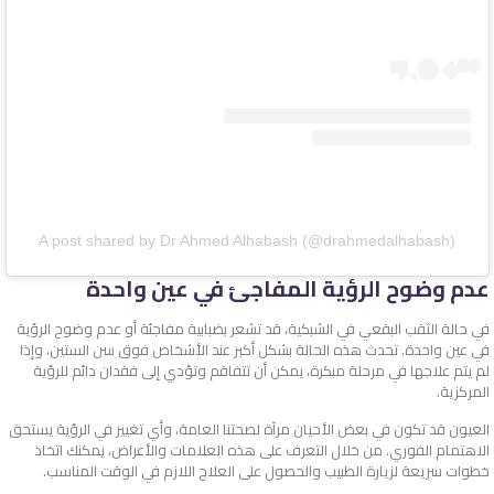
A post shared by Dr Ahmed Alhabash (@drahmedalhabash)
عدم وضوح الرؤية المفاجئ في عين واحدة
في حالة الثقب البقعي في الشبكية، قد تشعر بضبابية مفاجئة أو عدم وضوح الرؤية
في عين واحدة. تحدث هذه الحالة بشكل أكبر عند الأشخاص فوق سن الستين، وإذا
لم يتم علاجها في مرحلة مبكرة، يمكن أن تتفاقم وتؤدي إلى فقدان دائم للرؤية
المركزية.
العيون قد تكون في بعض الأحيان مرآة لصحتنا العامة، وأي تغيير في الرؤية يستحق
الاهتمام الفوري. من خلال التعرف على هذه العلامات والأعراض، يمكنك اتخاذ
خطوات سريعة لزيارة الطبيب والحصول على العلاج اللازم في الوقت المناسب.