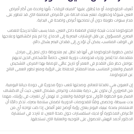
تُعرف الجلوكوما، أو ما يُطلق عليها “المياه الزرقاء”، بأنها واحدة من أكثر أمراض
العين شيوعًا وخطورة. تعتبر هذه الحالة من الأمراض الصامتة التي قد تتطور على
مدار سنوات طويلة دون أن تصاحبها أعراض واضحة في البداية.
الجلوكوما تحدث نتيجة ارتفاع الضغط داخل العين، مما يسبب تلفًا تدريجيًا للعصب
البصري المسؤول عن نقل الإشارات البصرية إلى الدماغ. إذا لم يتم اكتشافها وعلاجها
في الوقت المناسب، يمكن أن تؤدي إلى فقدان البصر بشكل دائم.
تكمن خطورة الجلوكوما في أنها قد تظل غير ملحوظة حتى تصل إلى مراحل
متقدمة، لذا يُنصح بإجراء فحوصات دورية للعين، خاصةً للأشخاص الذين لديهم
عوامل خطر مثل التقدم في العمر أو تاريخ عائلي للإصابة بهذا المرض. التشخيص
المبكر والعلاج المناسب هما المفتاح للحفاظ على الرؤية ومنع تطور العمى الناتج
عن الجلوكوما.
إن العيون هي نافذتنا للعالم، وصحتها تلعب دورًا محوريًا في جودة حياتنا اليومية.
من الضروري أن نكون على دراية بعلامات واعراض مشاكل العين، حيث أن الاكتشاف
المبكر هو الخطوة الأولى نحو الوقاية والعلاج. لا تهمل أي تغيرات في رؤيتك، مهما
بدت بسيطة، وخصص وقتًا للفحوصات الدورية لضمان سلامة بصرك. تذكر دائمًا أن
الاهتمام بصحة عينيك اليوم يعني رؤية أوضح لغدٍ أفضل. إذا كنت تواجه أي من
الأعراض المذكورة أو لديك استفسارات حول صحة العين، لا تتردد في استشارة
الدكتور أحمد الهبش للحصول على التوجيه والعناية التي تستحقها.