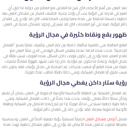
تعد العين من أهم الأعضاء التي تتيح لنا التفاعل مع العالم من حولنا، لذا فإن أي
تغيير في قدرتنا على الرؤية يجب أن يؤخذ بجدية. الكشف المبكر عن مشاكل العين يعد
خطوة حاسمة للحفاظ على صحة بصرنا وتجنب المضاعفات التي قد تؤدي إلى فقدان
دائم للرؤية. فيما يلي أبرز العلامات التي قد تشير إلى وجود مشاكل صحية في العين:
ظهور بقع ونقاط كثيرة في مجال الرؤية
البقع العائمة هي ظاهرة شائعة، خاصة بين كبار السن، وتُعرف علميًا باسم “انفصال
الزجاجية”. تحدث هذه الحالة عندما يتقلص السائل الهلامي الذي يملأ العين مع
تقدم العمر، مما يؤدي إلى تكون بلورات داخل السائل. هذه البلورات تسبب بقعًا في
مجال الرؤية، وعادة ما تكون غير مؤذية. لكن إذا كنت تشهد ظهورًا مفاجئًا لكميات
كبيرة من هذه البقع أو شعرت بتحركات غير اعتيادية في مجال رؤيتك، فقد يكون ذلك
بسبب تمزق أو انفصال الشبكية، وهي حالة طارئة تتطلب علاجًا فوريًا.
رؤية ستار داكن يغطي مجال الرؤية
عند انفصال الشبكية عن الطبقة الأساسية للأوعية الدموية في العين، يمكن أن تشعر
وكأن ستارًا داكنًا يغطي رؤيتك. يحدث هذا عادةً في حالات انفصال الشبكية، وهي
حالة طبية خطيرة تستدعي تدخلًا فوريًا. إذا لم تتم إعادة الاتصال بين الشبكية وطبقة
الأوعية الدموية بسرعة، فقد يؤدي ذلك إلى فقدان دائم للرؤية.
تشمل
أعراض مشاكل العين
احمراراً مستمراً، رؤية ضبابية، آلاماً في العين، وحساسية
مفرطة للضوء. تجاهل هذه الأعراض قد يؤدي إلى تطور مشاكل خطيرة تهدد صحة