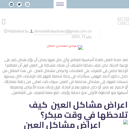
Published by
ahmedelhabashseo@gmail.com
on
يناير 13, 2025
تعد صحة العين نافذة أساسية للعالم، وأي خلل فيها يمكن أن يؤثر بشكل كبير على
نوعية الحياة. لكن كيف يمكننا اكتشاف أن هناك مشكلة في العين قبل أن تتفاقم؟
الإجابة تكمن في التعرف على العلامات واعراض مشاكل العين . في هذا المقال من
خلال دكتور أحمد الهبش، سنأخذك في رحلة شاملة لفهم تلك الإشارات التي يرسلها
جسمك لتنبهك إلى مشاكل محتملة في العين. سواء كنت تعاني من زغللة مفاجئة،
أو احمرار غير مبرر، أو حتى شعور بعدم الراحة، فإن إدراك هذه الأعراض ومعرفة
أسبابها هو الخطوة الأولى نحو حماية رؤيتك. تابع معنا لتتعرف على التفاصيل.
اعراض مشاكل العين كيف
تلاحظها في وقت مبكر؟