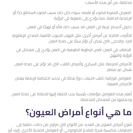
مختلفة. من أبرز هذه الأسباب:
التعرض المفرط للضوء أو نقصه: سواء كان ذلك بسبب الضوء الساطع جدًا أو
الإضاءة الخافتة، مما يؤدي إلى صعوبة في الرؤية.
دخول أجسام غريبة في العين: قد يسبب ذلك تلفًا أو تهيجًا في العين.
التأثيرات الناتجة عن أمراض أخرى: مثل التهاب الجيوب الأنفية، الصداع، الإنفلونزا،
البرد، والحمى التي يمكن أن تؤثر سلبًا على صحة العين.
الجفاف في العين: نقص الرطوبة الطبيعية في العين يؤدي إلى مشاكل في
الرؤية والتهيج.
الأمراض المزمنة: مثل السكري وأمراض القلب، التي قد تؤثر على صحة العين
بشكل غير مباشر.
العوامل الوراثية: تلعب الجينات دورًا هامًا في تحديد احتمالية الإصابة ببعض
الأمراض العينية.
تُعتبر هذه العوامل مؤشرات رئيسية يجب الانتباه إليها للحفاظ على صحة العين
وحمايتها من المشاكل المحتملة.
ما هي أنواع أمراض العيون؟
تتنوع أمراض العيون بين العديد من الأنواع التي تتراوح من حالات خلقية إلى
اضطرابات مكتسبة نتيجة للتقدم التكنولوجي أو العوامل الصحية الأخرى. إليك أبرز