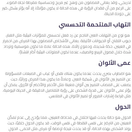
تدريجي، وقد يعاني المصابون من وهج غير مريح وحساسية مفرطة تجاه الضوء.
على الرغم من أن فقدان الرؤية في هذه الحالة لا يكون مؤلمًا، إلا أنه يؤثر بشكل كبير
على جودة الحياة.
التهاب الملتحمة التحسسي
هو نوع من التهابات العين الناجم عن رد فعل تحسسي للمؤثرات البيئية مثل الغبار،
حبوب اللقاح، أو الحيوانات الأليفة. يعاني الأشخاص المصابون بهذا المرض من احمرار
في العينين، حكة شديدة، ودموع زائدة. هذه الحالة عادة ما تكون موسمية وتزداد
شدة خلال فصول الربيع والصيف، عندما تكون الملوثات البيئية أكثر انتشارًا.
عمى الألوان
هو اضطراب بصري يحدث عندما يكون هناك نقص أو غياب في الصبغات المسؤولة
عن التمييز بين الألوان في شبكية العين. وعادةً ما يكون هذا المرض وراثيًا، حيث
يصعب على المصاب التمييز بين ألوان معينة مثل الأحمر والأخضر أو الأزرق. يمكن أن
يؤثر عمى الألوان على قدرة الشخص على رؤية التفاصيل الدقيقة في الحياة اليومية،
مثل قراءة إشارات المرور أو تمييز الألوان في الملابس.
الحول
الحول هو حالة يحدث فيها اختلال في محاذاة العينين، مما يؤدي إلى عدم تمكّن
العينين من التركيز على نفس النقطة في نفس الوقت. قد يكون الحول خلقيًا، حيث
يولد الشخص بهذه الحالة، أو قد يحدث نتيجة لإصابة أو مرض مثل الحمى. الحول