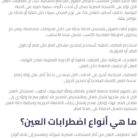
يُعد اختيار العلاج المناسب لأمراض العيون أمرًا بالغ الأهمية، حيث أن اضطرابات العين
التي تؤثر على الأنسجة البصرية يمكن أن تُحدث تأثيرات سلبية كبيرة على الحياة
اليومية. تختلف أساليب العلاج بناءً على نوع المرض، سواء كان خلقيًا أو ناجمًا عن
عوامل بيئية.
يقوم أطباء العيون بتشخيص الحالة بدقة من خلال فحوصات متخصصة، ومن ثم
يختارون الطريقة العلاجية الأنسب. تشمل هذه الأساليب:
استخدام النظارات الطبية: تُستخدم لتصحيح مشاكل النظر مثل قصر أو طول
النظر، أو اللابؤرية.
العلاجات الدوائية: مثل القطرات الطبية أو الأدوية الفموية لعلاج التهابات
العين أو تخفيف الضغط داخل العين.
العمليات الجراحية: تُجرى في الحالات التي تستدعي تدخلاً أكبر، مثل إزالة إعتام
عدسة العين (المياه البيضاء) أو تصحيح الحول.
من المهم للغاية متابعة العلاج بانتظام وفقًا لتوجيهات الطبيب. فمشاكل العين
التي لا يتم علاجها بشكل فعال وبالتشخيص الصحيح قد تتطور بسرعة وتؤدي إلى
فقدان البصر. لهذا، يُوصى بعدم إهمال زيارات المتابعة الدورية ومراقبة حالة العين
باستمرار لضمان الحفاظ على صحة النظر.
ما هي أنواع اضطرابات العين؟
تُعد اضطرابات العين من أكثر المشكلات البصرية شيوعًا، وتنقسم إلى ثلاثة أنواع