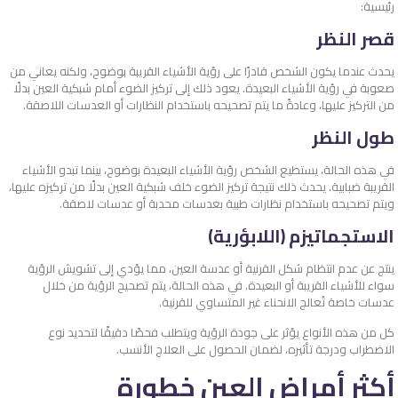
رئيسية:
قصر النظر
يحدث عندما يكون الشخص قادرًا على رؤية الأشياء القريبة بوضوح، ولكنه يعاني من
صعوبة في رؤية الأشياء البعيدة. يعود ذلك إلى تركيز الضوء أمام شبكية العين بدلًا
من التركيز عليها، وعادةً ما يتم تصحيحه باستخدام النظارات أو العدسات اللاصقة.
طول النظر
في هذه الحالة، يستطيع الشخص رؤية الأشياء البعيدة بوضوح، بينما تبدو الأشياء
القريبة ضبابية. يحدث ذلك نتيجة تركيز الضوء خلف شبكية العين بدلًا من تركيزه عليها،
ويتم تصحيحه باستخدام نظارات طبية بعدسات محدبة أو عدسات لاصقة.
الاستجماتيزم (اللابؤرية)
ينتج عن عدم انتظام شكل القرنية أو عدسة العين، مما يؤدي إلى تشويش الرؤية
سواء للأشياء القريبة أو البعيدة. في هذه الحالة، يتم تصحيح الرؤية من خلال
عدسات خاصة تُعالج الانحناء غير المتساوي للقرنية.
كل من هذه الأنواع يؤثر على جودة الرؤية ويتطلب فحصًا دقيقًا لتحديد نوع
الاضطراب ودرجة تأثيره، لضمان الحصول على العلاج الأنسب.
أكثر أمراض العين خطورة