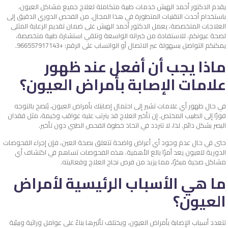
يقدم الدكتور أحمد الهبش خدمات طبية متكاملة لعلاج جميع مشاكل العيون،
باستخدام أحدث التقنيات المتطورة في هذا المجال. من الفحص الدوري الدقيق إلى
العلاجات المتخصصة، يعمل الدكتور أحمد الهبش على ضمان تقديم الرعاية المثلى
لصحة عيونكم. للاستفادة من خبراته الواسعة وتلقي استشارة طبية متخصصة،
يمكنكم التواصل بسهولة عبر الاتصال أو الواتساب على الرقم: +966557917143.
ماذا يجب أن أفعل عند ظهور
علامات الإصابة بأمراض العيون؟
في حال ظهور أي علامات تشير إلى احتمال إصابتك بأمراض العيون، يُنصح بالتوجه
فورًا إلى الطبيب المختص. إن تأخير العلاج قد يترتب عليه عواقب وخيمة، مثل فقدان
البصر بشكل دائم. لذا، لا تتردد في اتخاذ خطوة الفحص الطبي دون تأخير.
حتى في حال عدم وجود أي أعراض واضحة تتعلق بصحة العين، فإن إجراء الفحوصات
الدورية للعيون يعد أمرًا بالغ الأهمية. هذه الفحوصات تساهم في اكتشاف أي
مشاكل صحية مبكرًا، مما يزيد من فرص نجاح العلاج وفعاليته.
ما هي الأسباب الرئيسية لأمراض
العيون؟
تتعدد أسباب الإصابة بأمراض العيون، ويختلف تأثيرها بناءً على عوامل وراثية وبيئية