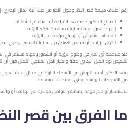
رغم اختلاف طبيعة قصر النظر وطول النظر من حيث آلية الخلل البصري، إ
الصداع المتكرر، خاصة بعد القراءة أو استخدام الشاشات
إجهاد العين نتيجة لمحاولة مستمرة لتركيز الرؤية
الاحساس بتشوش أو ازدواج مؤقت في الرؤية
الحَوَل الإرادي أو تقليص العينين في محاولة لتحسين وضوح الصو
عند ملاحظة أي تغير في وضوح الرؤية أو الشعور بإجهاد مستمر في الع
تشخيص نوع الخلل البصري بدقة واختيار الحل العلاجي الأمثل قبل أن تتف
ويُعد الدكتور أحمد الهبش من الأسماء البارزة في مجال رعاية العيون
من الفحوصات الروتينية وحتى العلاجات المتقدمة.
للاستفسار أو حجز موعد، يمكنكم التواصل مباشرة عبر الهاتف أو واتساب على الرقم: +966557917143، والاستفادة من خبرته الطويلة في تقديم رعا
ما الفرق بين قصر الن