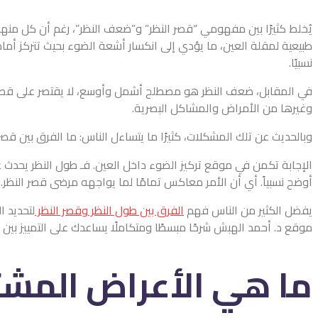
يُخلط كثيرًا بين مفهومي “قصر النظر” و”ضعف النظر”، رغم أن كل منهما
طبيعية لمقلة العين، ما يؤدي إلى انكسار أشعة الضوء بحيث تتركز أمام
نسبيًا.
في المقابل، ضعف النظر هو مصطلح أشمل وأوسع، لا يقتصر على قصر الن
وغيرها من الأمراض والمشاكل البصرية.
وبالحديث عن تلك المشكلات، كثيرًا ما يتساءل الناس: ما الفرق بين قصر
الإجابة تكمن في موقع تركيز الضوء داخل العين. فـ طول النظر يحدث عن
أوضح نسبياً. أي أن الأمر معاكس تمامًا لما يواجهه مرضى قصر النظر.
يفضل الكثير من الناس فهم
الفرق بين طول النظر وقصر النظر
لتحديد ا
موقع د. أحمد الهبش شرحًا مبسطًا ومتكاملًا يساعدك على التمييز بين الح
ما هي الأعراض المشتر