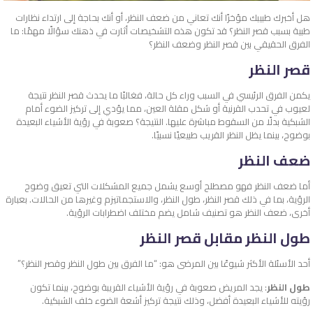
هل أخبرك طبيبك مؤخرًا أنك تعاني من ضعف النظر، أو أنك بحاجة إلى ارتداء نظارات
طبية بسبب قصر النظر؟ قد تكون هذه التشخيصات أثارت في ذهنك سؤالًا مهمًا: ما
الفرق الحقيقي بين قصر النظر وضعف النظر؟
قصر النظر
يكمن الفرق الرئيسي في السبب وراء كل حالة، فغالبًا ما يحدث قصر النظر نتيجة
لعيوب في تحدب القرنية أو شكل مقلة العين، مما يؤدي إلى تركيز الضوء أمام
الشبكية بدلًا من السقوط مباشرة عليها. النتيجة؟ صعوبة في رؤية الأشياء البعيدة
بوضوح، بينما يظل النظر القريب طبيعيًا نسبيًا.
ضعف النظر
أما ضعف النظر فهو مصطلح أوسع يشمل جميع المشكلات التي تعيق وضوح
الرؤية، بما في ذلك قصر النظر، طول النظر، والاستجماتيزم وغيرها من الحالات. بعبارة
أخرى، ضعف النظر هو تصنيف شامل يضم مختلف اضطرابات الرؤية.
طول النظر مقابل قصر النظر
أحد الأسئلة الأكثر شيوعًا بين المرضى هو: “ما الفرق بين طول النظر وقصر النظر؟”
طول النظر
: يجد المريض صعوبة في رؤية الأشياء القريبة بوضوح، بينما تكون
رؤيته للأشياء البعيدة أفضل، وذلك نتيجة تركيز أشعة الضوء خلف الشبكية.