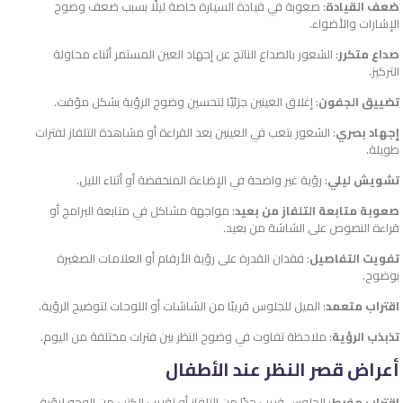
ضعف القيادة
: صعوبة في قيادة السيارة خاصة ليلًا بسبب ضعف وضوح
الإشارات والأضواء.
صداع متكرر
: الشعور بالصداع الناتج عن إجهاد العين المستمر أثناء محاولة
التركيز.
تضييق الجفون
: إغلاق العينين جزئيًا لتحسين وضوح الرؤية بشكل مؤقت.
إجهاد بصري
: الشعور بتعب في العينين بعد القراءة أو مشاهدة التلفاز لفترات
طويلة.
تشويش ليلي
: رؤية غير واضحة في الإضاءة المنخفضة أو أثناء الليل.
صعوبة متابعة التلفاز من بعيد
: مواجهة مشاكل في متابعة البرامج أو
قراءة النصوص على الشاشة من بعيد.
تفويت التفاصيل
: فقدان القدرة على رؤية الأرقام أو العلامات الصغيرة
بوضوح.
اقتراب متعمد
: الميل للجلوس قريبًا من الشاشات أو اللوحات لتوضيح الرؤية.
تذبذب الرؤية
: ملاحظة تفاوت في وضوح النظر بين فترات مختلفة من اليوم.
أعراض قصر النظر عند الأطفال
اقتراب مفرط
: الجلوس قريب جدًا من التلفاز أو تقريب الكتب من الوجه لرؤية