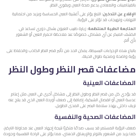
بالفيتامينات والمعادن يدعم صحة العين ويقوي النظر.
الإقلاع عن التدخين
: التبغ يؤثر على أغشية العين الحساسة ويزيد من احتمالية
التهابات وتهيجات قد تؤثر على الرؤية.
المتابعة الطبية المنتظمة
: زيارة طبيب العيون بشكل دوري تساعد في
الكشف المبكر عن أي مشاكل، خصوصًا عند ملاحظة احمرار العين أو الشعور
بأي ألم.
باتباع هذه الإجراءات البسيطة، يمكن الحد من تأثير قصر النظر الكاذب والحفاظ على
رؤية واضحة وصحية طوال الحياة.
مضاعفات قصر النظر وطول النظر
المضاعفات العينية
قد يؤدي كل من قصر النظر وطول النظر إلى مشاكل أخرى في العين مثل إعتام
عدسة العين أو انفصال الشبكية، إضافة إلى ضعف أوردة العين الذي قد ينتج عنه
نزيف داخلي يهدد سلامة البصر على المدى الطويل.
المضاعفات الصحية والنفسية
ضعف الرؤية المستمر قد يسبب صداعًا متكررًا نتيجة إجهاد العين عند محاولة التركيز،
كما يزيد من الشعور بالتوتر والإرهاق الذهني، مما يؤثر على الراحة النفسية وجودة