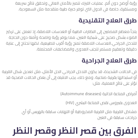
رؤية أوضح دون ألم. عمليات الليزك تتميز بالأمان العالي وتحقق نتائج سريعة
ومستقرة، خاصة في الدول التي توفر خبرة طبية متقدمة مثل السعودية.
طرق العلاج التقليدية
يلجأ معظم المصابين إلى النظارات الطبية أو العدسات اللاصقة، إذ تعمل على تركيز
الضوء بشكل صحيح على شبكية العين، مما يوفر رؤية واضحة وآمنة دون الحاجة
للتدخل الجراحي.
العدسات اللاصقة تمنح رؤية أقرب للطبيعية، لكنها تحتاج إلى عناية
دقيقة وتعقيم مستمر لتجنب العدوى والمضاعفات المحتملة.
طرق العلاج الجراحية
في الحالات الشديدة، قد يكون التدخل الجراحي الحل الأمثل، مثل تعديل شكل القرنية
أو استبدالها بقرنية صناعية. ومع ذلك، يجب الانتباه إلى أن بعض الحالات الصحية قد
تؤثر على نتائج العملية، مثل:
أمراض المناعة الذاتية (Autoimmune diseases)
العدوى بفيروس نقص المناعة البشري (HIV)
مشاكل القرنية مثل القرنية المخروطية أو التهابات سابقة بالهربس أو أي
جراحات سابقة في العين
الفرق بين قصر النظر وقصر النظر