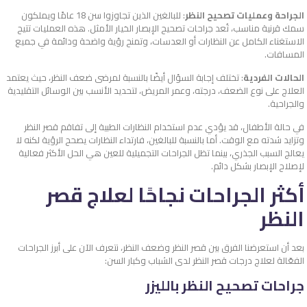
الجراحة وعمليات تصحيح النظر
: للبالغين الذين تجاوزوا سن 18 عامًا ويملكون
سمك قرنية مناسب، تُعد جراحات تصحيح الإبصار الخيار الأمثل. هذه العمليات تتيح
الاستغناء الكامل عن النظارات أو العدسات، وتمنح رؤية واضحة ودائمة في جميع
المسافات.
الحالات الفردية
: تختلف إجابة السؤال أيضًا بالنسبة لمرضى ضعف النظر، حيث يعتمد
العلاج على نوع الضعف، درجته، وعمر المريض، لتحديد الأنسب بين الوسائل التقليدية
والجراحية.
في حالة الأطفال، قد يؤدي عدم استخدام النظارات الطبية إلى تفاقم قصر النظر
وتزايد شدته مع الوقت. أما بالنسبة للبالغين، فارتداء النظارات يصحح الرؤية لكنه لا
يعالج السبب الجذري، بينما تظل الجراحات التجميلية للعين هي الحل الأكثر فعالية
لإصلاح الإبصار بشكل دائم.
أكثر الجراحات نجاحًا لعلاج قصر
النظر
بعد أن استعرضنا الفرق بين قصر النظر وضعف النظر، نتعرف الآن على أبرز الجراحات
الفعّالة لعلاج درجات قصر النظر لدى الشباب وكبار السن:
جراحات تصحيح النظر بالليزر