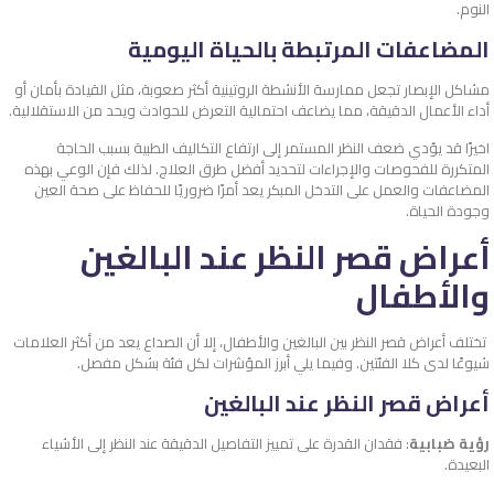
النوم.
المضاعفات المرتبطة بالحياة اليومية
مشاكل الإبصار تجعل ممارسة الأنشطة الروتينية أكثر صعوبة، مثل القيادة بأمان أو
أداء الأعمال الدقيقة، مما يضاعف احتمالية التعرض للحوادث ويحد من الاستقلالية.
اخيرًا قد يؤدي ضعف النظر المستمر إلى ارتفاع التكاليف الطبية بسبب الحاجة
المتكررة للفحوصات والإجراءات لتحديد أفضل طرق العلاج. لذلك فإن الوعي بهذه
المضاعفات والعمل على التدخل المبكر يعد أمرًا ضروريًا للحفاظ على صحة العين
وجودة الحياة.
أعراض قصر النظر عند البالغين
والأطفال
تختلف أعراض قصر النظر بين البالغين والأطفال، إلا أن الصداع يعد من أكثر العلامات
شيوعًا لدى كلا الفئتين. وفيما يلي أبرز المؤشرات لكل فئة بشكل مفصل.
أعراض قصر النظر عند البالغين
رؤية ضبابية
: فقدان القدرة على تمييز التفاصيل الدقيقة عند النظر إلى الأشياء
البعيدة.