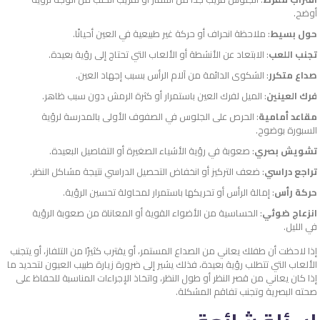
أوضح.
حول بسيط
: ملاحظة انحراف أو حركة غير طبيعية في العين أحيانًا.
تجنب اللعب
: الابتعاد عن الأنشطة أو الألعاب التي تحتاج إلى رؤية بعيدة.
صداع متكرر
: الشكوى الدائمة من آلام الرأس بسبب إجهاد العين.
فرك العينين
: الميل لفرك العين باستمرار أو كثرة الرمش دون سبب ظاهر.
مقاعد أمامية
: الحرص على الجلوس في الصفوف الأولى بالمدرسة لرؤية
السبورة بوضوح.
تشويش بصري
: صعوبة في رؤية الأشياء الصغيرة أو التفاصيل البعيدة.
تراجع دراسي
: ضعف التركيز أو انخفاض التحصيل الدراسي نتيجة مشاكل النظر.
حركة رأس
: إمالة الرأس أو تحريكها باستمرار لمحاولة تحسين الرؤية.
انزعاج ضوئي
: الحساسية من الأضواء القوية أو المعاناة من صعوبة الرؤية
في الليل.
إذا لاحظت أن طفلك يعاني من الصداع المستمر، أو يقترب كثيرًا من التلفاز، أو يتجنب
الألعاب التي تتطلب رؤية بعيدة، فذلك يشير إلى ضرورة زيارة طبيب العيون لتحديد ما
إذا كان يعاني من قصر النظر أو طول النظر، واتخاذ الإجراءات المناسبة للحفاظ على
صحته البصرية وتجنب تفاقم المشكلة.