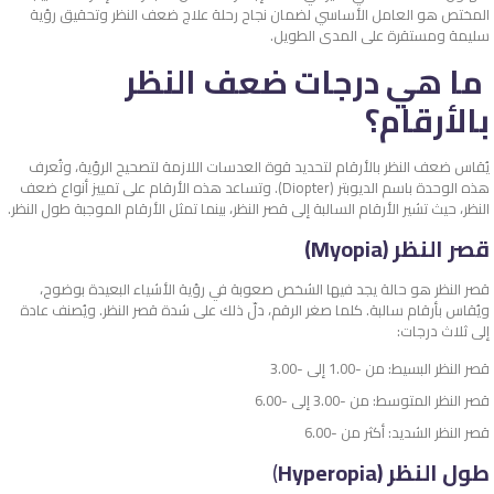
المختص هو العامل الأساسي لضمان نجاح رحلة علاج ضعف النظر وتحقيق رؤية
سليمة ومستقرة على المدى الطويل.
ما هي درجات ضعف النظر
بالأرقام؟
يُقاس ضعف النظر بالأرقام لتحديد قوة العدسات اللازمة لتصحيح الرؤية، وتُعرف
هذه الوحدة باسم الديوبتر (Diopter). وتساعد هذه الأرقام على تمييز أنواع ضعف
النظر، حيث تشير الأرقام السالبة إلى قصر النظر، بينما تمثل الأرقام الموجبة طول النظر.
قصر النظر (Myopia)
قصر النظر هو حالة يجد فيها الشخص صعوبة في رؤية الأشياء البعيدة بوضوح،
ويُقاس بأرقام سالبة. كلما صغر الرقم، دلّ ذلك على شدة قصر النظر. ويُصنف عادة
إلى ثلاث درجات:
قصر النظر البسيط: من -1.00 إلى -3.00
قصر النظر المتوسط: من -3.00 إلى -6.00
قصر النظر الشديد: أكثر من -6.00
طول النظر (Hyperopia
)