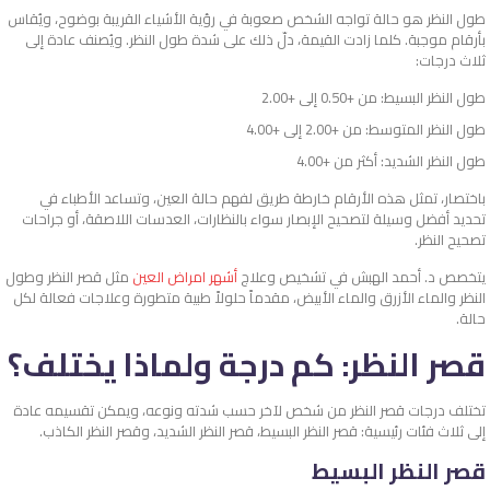
طول النظر هو حالة تواجه الشخص صعوبة في رؤية الأشياء القريبة بوضوح، ويُقاس
بأرقام موجبة. كلما زادت القيمة، دلّ ذلك على شدة طول النظر. ويُصنف عادة إلى
ثلاث درجات:
طول النظر البسيط: من +0.50 إلى +2.00
طول النظر المتوسط: من +2.00 إلى +4.00
طول النظر الشديد: أكثر من +4.00
باختصار، تمثل هذه الأرقام خارطة طريق لفهم حالة العين، وتساعد الأطباء في
تحديد أفضل وسيلة لتصحيح الإبصار سواء بالنظارات، العدسات اللاصقة، أو جراحات
تصحيح النظر.
يتخصص د. أحمد الهبش في تشخيص وعلاج
أشهر امراض العين
مثل قصر النظر وطول
النظر والماء الأزرق والماء الأبيض، مقدماً حلولاً طبية متطورة وعلاجات فعالة لكل
حالة.
قصر النظر: كم درجة ولماذا يختلف؟
تختلف درجات قصر النظر من شخص لآخر حسب شدته ونوعه، ويمكن تقسيمه عادة
إلى ثلاث فئات رئيسية: قصر النظر البسيط، قصر النظر الشديد، وقصر النظر الكاذب.
قصر النظر البسيط