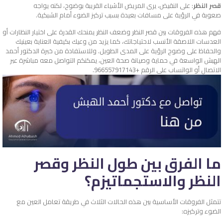
قصر النظر
: على النقيض، يرى المريض الأشياء القريبة بوضوح، لكنه يواجه
صعوبة في الرؤية على مسافات بعيدة بسبب تركيز الضوء أمام الشبكية.
فهم هذه الفروقات بين قصر النظر وضعف النظر يمنحك القدرة على اختيار النظارات أو
العدسات اللاصقة الأنسب لاحتياجاتك، كما يزيد من وعيك بكيفية العناية بعينيك
والحفاظ على وضوح الرؤية على المدى الطويل. وللاستفادة من خبرة الدكتور أحمد
الهبش الواسعة في حماية وصيانة صحة العين، يمكنكم التواصل معه مباشرة عبر
الاتصال أو الواتساب على الرقم +966557917143.
ما الفرق بين طول النظر وقصر
النظر والاستجماتيزم؟
تتمثل الفروقات الأساسية بين هذه الحالات الثلاث في طريقة تعامل العين مع
الضوء وتركيزه: