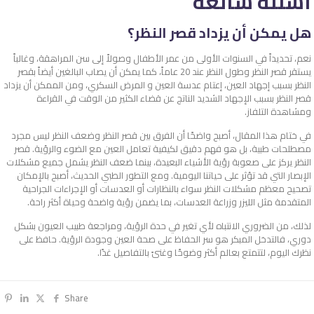
اسئلة شائعة
هل يمكن أن يزداد قصر النظر؟
نعم، تحديداً في السنوات الأولى من عمر الأطفال وصولاً إلى سن المراهقة، وغالباً
يستقر قصر النظر وطول النظر عند 20 عاماً، كما يمكن أن يصاب البالغين أيضاً بقصر
النظر بسبب إجهاد العين، إعتام عدسة العين و المرض السكري، ومن الممكن أن يزداد
قصر النظر بسبب الإجهاد الشديد الناتج عن قضاء الكثير من الوقت في القراءة
ومشاهدة التلفاز.
في ختام هذا المقال، أصبح واضحًا أن الفرق بين قصر النظر وضعف النظر ليس مجرد
مصطلحات طبية، بل هو فهم دقيق لكيفية تعامل العين مع الضوء والرؤية. قصر
النظر يركز على صعوبة رؤية الأشياء البعيدة، بينما ضعف النظر يشمل جميع مشكلات
الإبصار التي قد تؤثر على حياتنا اليومية. ومع التطور الطبي الحديث، أصبح بالإمكان
تصحيح معظم مشكلات النظر سواء بالنظارات أو العدسات أو الإجراءات الجراحية
المتقدمة مثل الليزر وزراعة العدسات، بما يضمن رؤية واضحة وحياة أكثر راحة.
لذلك، من الضروري الانتباه لأي تغير في حدة الرؤية، ومراجعة طبيب العيون بشكل
دوري، فالتدخل المبكر هو سر الحفاظ على صحة العين وجودة الرؤية. حافظ على
نظرك اليوم، لتتمتع بعالم أكثر وضوحًا وغنىً بالتفاصيل غدًا.
Share