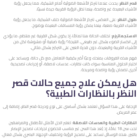
قصر النظر
: يحدث عندما تتركز الأشعة الضوئية أمام الشبكية، مما يجعل رؤية
الأشياء البعيدة غير واضحة، بينما تظل الرؤية القريبة جيدة نسبيًا.
طول النظر
: على العكس، تتركز الأشعة الضوئية خلف الشبكية، ما يجعل رؤية
الأشياء القريبة صعبة، بينما يمكن رؤية المسافات البعيدة بوضوح.
الاستجماتيزم
: تختلف الحالة هنا تمامًا، إذ يكون شكل القرنية غير منتظم، ما يؤدي
إلى انكسار الضوء بشكل غير طبيعي. النتيجة؟ رؤية ضبابية أو مشوشة لكل من
الأشياء القريبة والبعيدة، دون قدرة العين على التركيز بشكل مثالي.
فهم هذه الفروقات يمنحك وعيًا أكبر بكيفية التعامل مع كل حالة، ويساعد على
اختيار الحلول المناسبة سواء كانت نظارات، عدسات لاصقة، أو إجراءات تصحيحية
أخرى لضمان رؤية واضحة ومريحة.
هل يمكن علاج جميع حالات قصر
النظر بالنظارات الطبية؟
الإجابة على هذا السؤال تعتمد بشكل أساسي على نوع ودرجة قصر النظر، إضافة إلى
عمر المريض.
النظارات الطبية والعدسات اللاصقة
: تعتبر الحل الأمثل للأطفال والمراهقين
تحت سن 18 عامًا، إذ يُعد هذا السن غير مناسب للخضوع لجراحات تصحيح الإبصار
بالليزر. هذه الوسائل تساعد على تصحيح الرؤية وتخفيف الإجهاد البصري بشكل فعال.