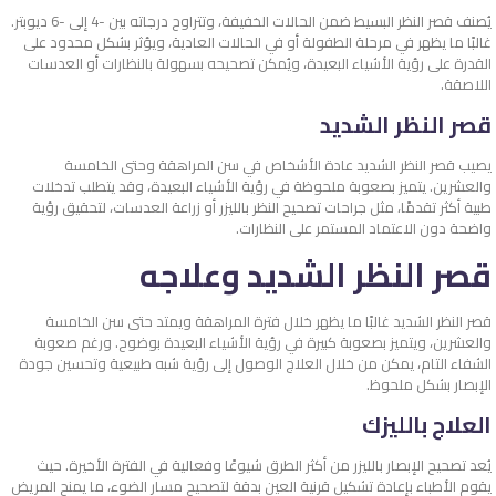
يُصنف قصر النظر البسيط ضمن الحالات الخفيفة، وتتراوح درجاته بين -4 إلى -6 ديوبتر.
غالبًا ما يظهر في مرحلة الطفولة أو في الحالات العادية، ويؤثر بشكل محدود على
القدرة على رؤية الأشياء البعيدة، ويُمكن تصحيحه بسهولة بالنظارات أو العدسات
اللاصقة.
قصر النظر الشديد
يصيب قصر النظر الشديد عادة الأشخاص في سن المراهقة وحتى الخامسة
والعشرين. يتميز بصعوبة ملحوظة في رؤية الأشياء البعيدة، وقد يتطلب تدخلات
طبية أكثر تقدمًا، مثل جراحات تصحيح النظر بالليزر أو زراعة العدسات، لتحقيق رؤية
واضحة دون الاعتماد المستمر على النظارات.
قصر النظر الشديد وعلاجه
قصر النظر الشديد غالبًا ما يظهر خلال فترة المراهقة ويمتد حتى سن الخامسة
والعشرين، ويتميز بصعوبة كبيرة في رؤية الأشياء البعيدة بوضوح. ورغم صعوبة
الشفاء التام، يمكن من خلال العلاج الوصول إلى رؤية شبه طبيعية وتحسين جودة
الإبصار بشكل ملحوظ.
العلاج بالليزك
يُعد تصحيح الإبصار بالليزر من أكثر الطرق شيوعًا وفعالية في الفترة الأخيرة. حيث
يقوم الأطباء بإعادة تشكيل قرنية العين بدقة لتصحيح مسار الضوء، ما يمنح المريض