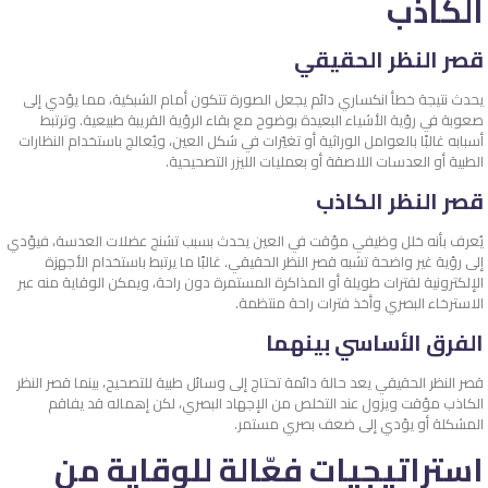
الكاذب
قصر النظر الحقيقي
يحدث نتيجة خطأ انكساري دائم يجعل الصورة تتكون أمام الشبكية، مما يؤدي إلى
صعوبة في رؤية الأشياء البعيدة بوضوح مع بقاء الرؤية القريبة طبيعية. وترتبط
أسبابه غالبًا بالعوامل الوراثية أو تغيّرات في شكل العين، ويُعالج باستخدام النظارات
الطبية أو العدسات اللاصقة أو بعمليات الليزر التصحيحية.
قصر النظر الكاذب
يُعرف بأنه خلل وظيفي مؤقت في العين يحدث بسبب تشنج عضلات العدسة، فيؤدي
إلى رؤية غير واضحة تشبه قصر النظر الحقيقي. غالبًا ما يرتبط باستخدام الأجهزة
الإلكترونية لفترات طويلة أو المذاكرة المستمرة دون راحة، ويمكن الوقاية منه عبر
الاسترخاء البصري وأخذ فترات راحة منتظمة.
الفرق الأساسي بينهما
قصر النظر الحقيقي يعد حالة دائمة تحتاج إلى وسائل طبية للتصحيح، بينما قصر النظر
الكاذب مؤقت ويزول عند التخلص من الإجهاد البصري، لكن إهماله قد يفاقم
المشكلة أو يؤدي إلى ضعف بصري مستمر.
استراتيجيات فعّالة للوقاية من