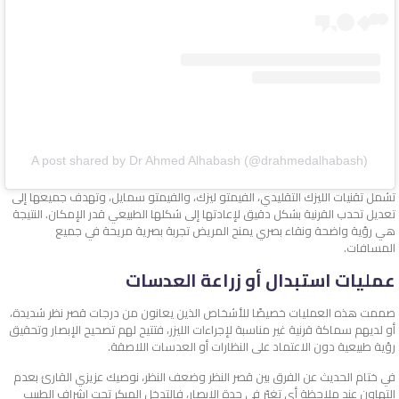
A post shared by Dr Ahmed Alhabash (@drahmedalhabash)
تشمل تقنيات الليزك التقليدي، الفيمتو ليزك، والفيمتو سمايل، وتهدف جميعها إلى
تعديل تحدب القرنية بشكل دقيق لإعادتها إلى شكلها الطبيعي قدر الإمكان. النتيجة
هي رؤية واضحة ونقاء بصري يمنح المريض تجربة بصرية مريحة في جميع
المسافات.
عمليات استبدال أو زراعة العدسات
صممت هذه العمليات خصيصًا للأشخاص الذين يعانون من درجات قصر نظر شديدة،
أو لديهم سماكة قرنية غير مناسبة لإجراءات الليزر، فتتيح لهم تصحيح الإبصار وتحقيق
رؤية طبيعية دون الاعتماد على النظارات أو العدسات اللاصقة.
في ختام الحديث عن الفرق بين قصر النظر وضعف النظر، نوصيك عزيزي القارئ بعدم
التهاون عند ملاحظة أي تغيّر في حدة الإبصار، فالتدخل المبكر تحت إشراف الطبيب