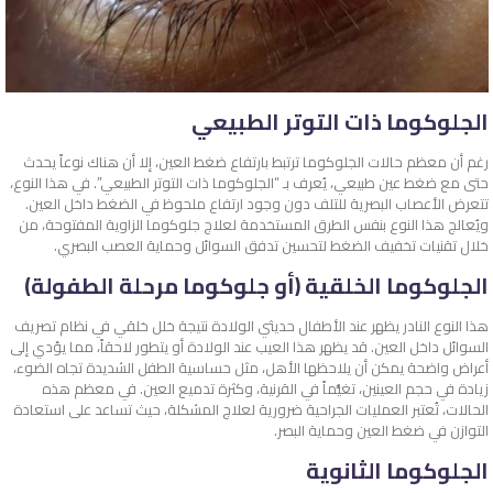
الجلوكوما ذات التوتر الطبيعي
رغم أن معظم حالات الجلوكوما ترتبط بارتفاع ضغط العين، إلا أن هناك نوعاً يحدث
حتى مع ضغط عين طبيعي، يُعرف بـ “الجلوكوما ذات التوتر الطبيعي”. في هذا النوع،
تتعرض الأعصاب البصرية للتلف دون وجود ارتفاع ملحوظ في الضغط داخل العين.
ويُعالج هذا النوع بنفس الطرق المستخدمة لعلاج جلوكوما الزاوية المفتوحة، من
خلال تقنيات تخفيف الضغط لتحسين تدفق السوائل وحماية العصب البصري.
الجلوكوما الخلقية (أو جلوكوما مرحلة الطفولة)
هذا النوع النادر يظهر عند الأطفال حديثي الولادة نتيجة خلل خلقي في نظام تصريف
السوائل داخل العين. قد يظهر هذا العيب عند الولادة أو يتطور لاحقاً، مما يؤدي إلى
أعراض واضحة يمكن أن يلاحظها الأهل، مثل حساسية الطفل الشديدة تجاه الضوء،
زيادة في حجم العينين، تغيُّماً في القرنية، وكثرة تدميع العين. في معظم هذه
الحالات، تُعتبر العمليات الجراحية ضرورية لعلاج المشكلة، حيث تساعد على استعادة
التوازن في ضغط العين وحماية البصر.
الجلوكوما الثانوية