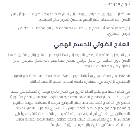
أنواع الجراحات
:
استئصال التربيق إجراء جراحي يهدف إلى خلق قناة جديدة لتصريف السوائل من
العين. يتم استخدام عقار الميتومايسين لتعزيز نجاح العملية.
زرع صمام أحمد يُستخدم في الحالات المعقدة مثل الجلوكوما الناتجة عن
مرض السكري.
العلاج الضوئي للجسم الهدبي
في المراحل المتقدمة، يمكن اللجوء إلى هذا النوع من العلاج بالليزر لتقليل ضغط
العين دون الحاجة إلى تدخل جراحي مباشر، مما يفتح باب الأمل للمرضى الذين
يعانون من مضاعفات شديدة.
الحفاظ على صحة العين يبدأ بالتشخيص المبكر والمتابعة المستمرة مع الطبيب
المختص. لا تتردد في استشارة طبيبك لتحديد العلاج الأنسب لحالتك.
في ختام رحلتنا مع علاج الماء الازرق في العين بالليزر نؤكد أن الحفاظ على صحة
عينيك يبدأ بالاختيار الصحيح للتقنيات العلاجية المبتكرة. تقنية الليزر تقدم حلاً ثوريًا
يجمع بين الدقة والفعالية، مما يمنح المرضى فرصة لاستعادة جودة حياتهم
ورؤيتهم بوضوح. مع خبرة د. أحمد الهبش، استشاري العيون المتميز، يمكنك
الاطمئنان إلى أنك في أيدٍ أمينة، حيث يتم تقديم الرعاية بأحدث التقنيات وأعلى
المعايير. لا تدع القلق يسيطر عليك، واتخذ خطوة إيجابية اليوم لحماية بصرك
واستمتع بمستقبل مليء بالوضوح والرؤية السليمة!