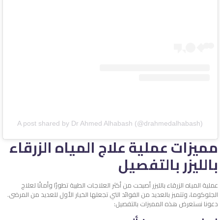
A post shared by Dr Ahmed Alhabash (@drahmedalhabash)
مميزات عملية علاج المياه الزرقاء
بالليزر بالتفصيل
عملية المياه الزرقاء بالليزر أصبحت من أكثر العلاجات الطبية تطورًا وأمانًا لعلاج
الجلوكوما، وتتميز بالعديد من الفوائد التي تجعلها الخيار الأول للعديد من المرضى.
دعونا نستعرض هذه المميزات بالتفصيل: