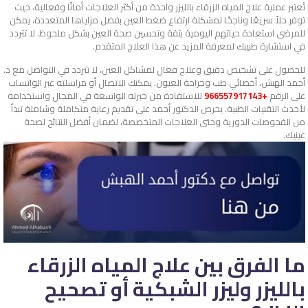
تُعتبر عملية علاج المياه الزرقاء بالليزر واحدة من أكثر العلاجات أمانًا وفعالية، حيث
توفر حلاً سريعًا وناجحًا لمشكلة ارتفاع ضغط العين بفضل مزاياها المتعددة، يمكن
للمرضى استعادة حياتهم اليومية بثقة وتحسين صحة العين بشكل ملحوظ. لا تتردد
في استشارة طبيبك لمعرفة المزيد عن هذا العلاج المتقدم.
للحصول على تشخيص دقيق وعلاج فعال لمشاكل العين، لا تتردد في التواصل مع د.
أحمد الهبش، أخصائي طب وجراحة العيون. يمكنك الاتصال أو مراسلته عبر الواتساب
على الرقم
+966557917143
للاستفادة من خبرته الواسعة في المجال واستخدامه
لأحدث التقنيات الطبية. يحرص الدكتور أحمد على تقديم رعاية متكاملة وشاملة تبدأ
من الفحوصات الدورية وحتى العلاجات المتخصصة، لضمان أفضل النتائج لصحة
عينيك.
ما الفرق بين علاج المياه الزرقاء
بالليزر وليزر الشبكية أو تصحيح