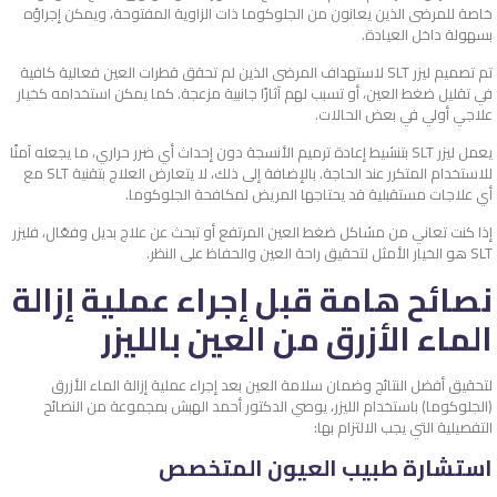
خاصة للمرضى الذين يعانون من الجلوكوما ذات الزاوية المفتوحة، ويمكن إجراؤه
بسهولة داخل العيادة.
تم تصميم ليزر SLT لاستهداف المرضى الذين لم تحقق قطرات العين فعالية كافية
في تقليل ضغط العين، أو تسبب لهم آثارًا جانبية مزعجة. كما يمكن استخدامه كخيار
علاجي أولي في بعض الحالات.
يعمل ليزر SLT بتنشيط إعادة ترميم الأنسجة دون إحداث أي ضرر حراري، ما يجعله آمنًا
للاستخدام المتكرر عند الحاجة. بالإضافة إلى ذلك، لا يتعارض العلاج بتقنية SLT مع
أي علاجات مستقبلية قد يحتاجها المريض لمكافحة الجلوكوما.
إذا كنت تعاني من مشاكل ضغط العين المرتفع أو تبحث عن علاج بديل وفعّال، فليزر
SLT هو الخيار الأمثل لتحقيق راحة العين والحفاظ على النظر.
نصائح هامة قبل إجراء عملية إزالة
الماء الأزرق من العين بالليزر
لتحقيق أفضل النتائج وضمان سلامة العين بعد إجراء عملية إزالة الماء الأزرق
(الجلوكوما) باستخدام الليزر، يوصي الدكتور أحمد الهبش بمجموعة من النصائح
التفصيلية التي يجب الالتزام بها:
استشارة طبيب العيون المتخصص