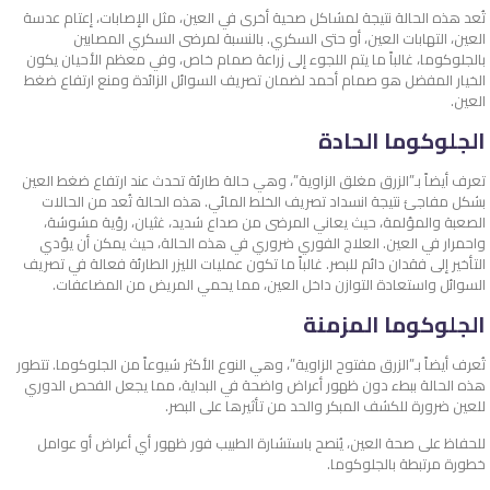
تُعد هذه الحالة نتيجة لمشاكل صحية أخرى في العين، مثل الإصابات، إعتام عدسة
العين، التهابات العين، أو حتى السكري. بالنسبة لمرضى السكري المصابين
بالجلوكوما، غالباً ما يتم اللجوء إلى زراعة صمام خاص، وفي معظم الأحيان يكون
الخيار المفضل هو صمام أحمد لضمان تصريف السوائل الزائدة ومنع ارتفاع ضغط
العين.
الجلوكوما الحادة
تعرف أيضاً بـ”الزرق مغلق الزاوية”، وهي حالة طارئة تحدث عند ارتفاع ضغط العين
بشكل مفاجئ نتيجة انسداد تصريف الخلط المائي. هذه الحالة تُعد من الحالات
الصعبة والمؤلمة، حيث يعاني المرضى من صداع شديد، غثيان، رؤية مشوشة،
واحمرار في العين. العلاج الفوري ضروري في هذه الحالة، حيث يمكن أن يؤدي
التأخير إلى فقدان دائم للبصر. غالباً ما تكون عمليات الليزر الطارئة فعالة في تصريف
السوائل واستعادة التوازن داخل العين، مما يحمي المريض من المضاعفات.
الجلوكوما المزمنة
تُعرف أيضاً بـ”الزرق مفتوح الزاوية”، وهي النوع الأكثر شيوعاً من الجلوكوما. تتطور
هذه الحالة ببطء دون ظهور أعراض واضحة في البداية، مما يجعل الفحص الدوري
للعين ضرورة للكشف المبكر والحد من تأثيرها على البصر.
للحفاظ على صحة العين، يُنصح باستشارة الطبيب فور ظهور أي أعراض أو عوامل
خطورة مرتبطة بالجلوكوما.