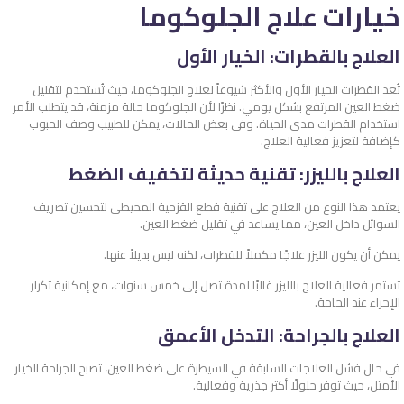
خيارات علاج الجلوكوما
العلاج بالقطرات: الخيار الأول
تُعد القطرات الخيار الأول والأكثر شيوعاً لعلاج الجلوكوما، حيث تُستخدم لتقليل
ضغط العين المرتفع بشكل يومي. نظرًا لأن الجلوكوما حالة مزمنة، قد يتطلب الأمر
استخدام القطرات مدى الحياة. وفي بعض الحالات، يمكن للطبيب وصف الحبوب
كإضافة لتعزيز فعالية العلاج.
العلاج بالليزر: تقنية حديثة لتخفيف الضغط
يعتمد هذا النوع من العلاج على تقنية قطع القزحية المحيطي لتحسين تصريف
السوائل داخل العين، مما يساعد في تقليل ضغط العين.
يمكن أن يكون الليزر علاجًا مكملاً للقطرات، لكنه ليس بديلاً عنها.
تستمر فعالية العلاج بالليزر غالبًا لمدة تصل إلى خمس سنوات، مع إمكانية تكرار
الإجراء عند الحاجة.
العلاج بالجراحة: التدخل الأعمق
في حال فشل العلاجات السابقة في السيطرة على ضغط العين، تصبح الجراحة الخيار
الأمثل، حيث توفر حلولًا أكثر جذرية وفعالية.