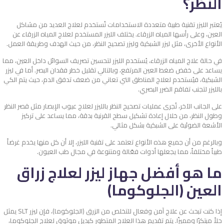
النظر؟
يُعتبر الليزر تقنية طبية متعددة الاستخدامات تُستخدم لعلاج العديد من مشاكل
العين، وعلى رأسها المياه الزرقاء. يختلف الليزر المستخدم لعلاج المياه الزرقاء عن
الأنواع الأخرى، مثل ليزر الشبكية وليزر تصحيح النظر، من حيث الهدف وطريقة العمل.
في حالة علاج المياه الزرقاء، يُستخدم الليزر لتحسين تصريف السوائل داخل العين، مما
يساعد على خفض ضغط العين المرتفع، وبالتالي تقليل خطر فقدان البصر. أما في ليزر
الشبكية، فيُستخدم لعلاج المناطق التي تعاني من ضعف تدفق الدم، حيث يتم الكي
بالليزر لتجنب تفاقم الضرر البصري.
على الجانب الآخر، تُجرى عمليات تصحيح النظر بالليزر لعلاج عيوب الإبصار مثل قصر النظر
وطول النظر، من خلال إعادة تشكيل سطح القرنية بدقة، مما يساعد على تركيز
الأشعة الضوئية على الشبكية بشكل مثالي.
وبالرغم من أن جميع هذه الأنواع تعتمد على تقنية الليزر، إلا أن كل منها يخدم غرضاً
طبياً مختلفاً، مما يجعلها أدوات فعّالة ومتنوعة في مجال طب العيون.
ما هو أفضل جهاز ليزر لعلاج زراق
العين (الجلوكوما)
إذا كنت تبحث عن علاج آمن وفعال للتخلص من الزرق (الجلوكوما)، فإن ليزر SLT يمثل
حلاً مبتكرًا ومميزًا. يتم تقديم هذا العلاج المتطور كبديل موثوق لعلاج الجلوكوما،