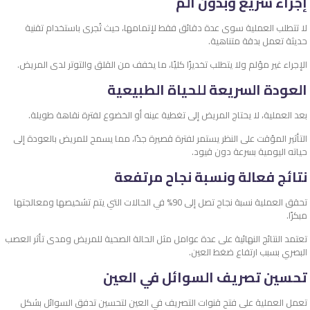
إجراء سريع وبدون ألم
لا تتطلب العملية سوى عدة دقائق فقط لإتمامها، حيث تُجرى باستخدام تقنية
حديثة تعمل بدقة متناهية.
الإجراء غير مؤلم ولا يتطلب تخديرًا كليًا، ما يخفف من القلق والتوتر لدى المريض.
العودة السريعة للحياة الطبيعية
بعد العملية، لا يحتاج المريض إلى تغطية عينه أو الخضوع لفترة نقاهة طويلة.
التأثير المؤقت على النظر يستمر لفترة قصيرة جدًا، مما يسمح للمريض بالعودة إلى
حياته اليومية بسرعة دون قيود.
نتائج فعالة ونسبة نجاح مرتفعة
تحقق العملية نسبة نجاح تصل إلى 90% في الحالات التي يتم تشخيصها ومعالجتها
مبكرًا.
تعتمد النتائج النهائية على عدة عوامل مثل الحالة الصحية للمريض ومدى تأثر العصب
البصري بسبب ارتفاع ضغط العين.
تحسين تصريف السوائل في العين
تعمل العملية على فتح قنوات التصريف في العين لتحسين تدفق السوائل بشكل