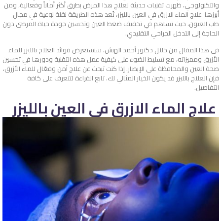
والتكنولوجي، ظهرت تقنيات حديثة لعلاج هذا المرض بطرق أكثر أماناً وفعالية، ومن
أبرزها علاج الماء الازرق في العين بالليزر، تُعد هذه الطريقة نقلة نوعية في مجال
طب العيون، حيث تساهم في تخفيف ضغط العين وتحسين جودة حياة المرضى دون
الحاجة إلى التدخل الجراحي التقليدي.
في هذا المقال من خلال دكتور أحمد الهبش، سنستعرض فوائد العلاج بالليزر للماء
الأزرق ومميزاته، مع تسليط الضوء على كيفية عمل هذه التقنية ودورها في تحسين
صحة العين والمحافظة على الإبصار. إذا كنت تبحث عن علاج آمن وفعّال للماء الأزرق،
فإن العلاج بالليزر قد يكون الخيار المثالي لك. تابع القراءة لتتعرف على كافة
التفاصيل.
علاج الماء الازرق في العين بالليزر