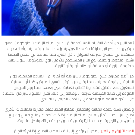
يُعد الليزر من أحدث التقنيات المستخدمة في علاج المياه الزرقاء (الجلوكوما)، وهو
مرض يهدد البصر نتيجة ارتفاع ضغط العين. يتميز هذا العلاج بفعاليته وأمانه، حيث
يُستخدم في تحسين تصريف السوائل داخل العين، مما يساهم في خفض الضغط
بشكل ملحوظ. ويختلف نوع الليزر المستخدم بناءً على نوع الجلوكوما، سواء كانت
مفتوحة الزاوية أو مغلقة، أو كانت أولية أو ثانوية.
من أهم مميزات علاج الجلوكوما بالليزر هو أنه يُجرى في العيادة الخارجية، دون
الحاجة إلى غرفة عمليات، مما يقلل من التوتر النفسي للمريض. كما أن العملية
تستغرق بضع دقائق فقط، ولا تتطلب تغطية العين بعدها، مما يتيح للمريض
العودة إلى حياته الطبيعية بسرعة. بالإضافة إلى ذلك، يُقلل العلاج بالليزر من الاعتماد
على الأدوية اليومية أو الحاجة إلى التدخل الجراحي التقليدي.
وبفضل نسبة نجاحه العالية وانخفاض مخاطر المضاعفات مقارنة بالعلاجات الأخرى،
أصبح الليزر الخيار الأمثل لعلاج المياه الزرقاء. إذا كنت تبحث عن علاج فعال وسريع
وآمن، فإن الليزر يقدم حلاً مثاليًا يضمن تحسين جودة حياتك بشكل ملحوظ.
الماء الأزرق في العين
يمكن أن يؤدي إلى تلف العصب البصري إذا لم يُعالج في