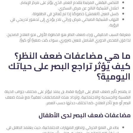
التنكس البقعي المرتبط بتقدم العمر، الذي يؤثر على مركز الإبصار.
اعتلال الشبكية الناتج عن مرض السكري.
كسل العين (الغمش) خصوصًا إذا لم يُعالج في الطفولة.
التهاب الشبكية الصباغي مرض وراثي نادر يؤدي إلى تدهور تدريجي في
الرؤية.
معرفة السبب الحقيقي وراء ضعف النظر هو الخطوة الأولى نحو العلاج الصحيح،
لذا فإن الفحص الدوري الشامل للعين ضروري، سواء كنت صغيرًا أو كبيرًا.
ما هي مضاعفات ضعف النظر؟
كيف يؤثر تراجع البصر على حياتك
اليومية؟
لا يقتصر تأثير ضعف النظر على الرؤية فقط، بل يمتد ليؤثر على مختلف جوانب الحياة
النفسية والجسدية والاجتماعية، وتزداد هذه المضاعفات تعقيدًا مع شدة ضعف
البصر أو مع تأخر العلاج، كما تختلف حدتها حسب العمر.
مضاعفات ضعف البصر لدى الأطفال
بطء في النمو الحركي وتطور المهارات الاجتماعية، حيث يعتمد الطفل في
استكشافه للعالم على حواسه، وعلى رأسها البصر.