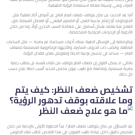
الليزك، وهي وسيلة فعالة لاستعادة الرؤية الطبيعية.
أما عند الحديث عن متى يتوقف ضعف البصر الناتج عن أمراض أكثر تعقيدًا مثل
الجلوكوما، أو إعتام عدسة العين، أو الضمور البقعي، أو انفصال الشبكية، فإن
العلاج هنا يعتمد بشكل أساسي على معالجة السبب الجذري أولًا، إما من خلال
الأدوية أو الإجراءات الجراحية المتخصصة.
وبالإضافة إلى الوسائل الطبية، هناك أدوات مساعدة غير بصرية — مثل الساعات
الناطقة، والكتب ذات الحروف المكبرة، والأجهزة الإلكترونية المصممة لضعاف
البصر — تساعد في تحسين نوعية الحياة وتعويض بعض فقدان الرؤية.
بالتالي، لا يمكن القول إن ضعف النظر يتوقف من تلقاء نفسه، بل يتطلب رعاية
بصرية مستمرة، ومتابعة مع طبيب عيون مختص لتحديد أنسب خطة علاج حسب
كل حالة.
تشخيص ضعف النظر: كيف يتم
وما علاقته بوقف تدهور الرؤية؟
عند التساؤل عن متى يتوقف ضعف النظر؟، تبدأ الخطوة الأولى بالإجابة من خلال
تشخيص دقيق داخل عيادة طبيب العيون. في هذا الفحص، يُطلب منك الجلوس