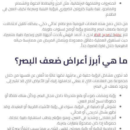
الخضروات والفاكهة البرتقالية، مثل الجزر والبطاطا الحلوة والشمام
والمانجو، غنية بالبيتا كاروتين الضروري للرؤية الليلية وسرعة تكيف العين في
الظلام.
من خلال دمج هذه العادات اليومية مع نظام غذائي ذكي، يمكنك تقليل احتمالات
الإصابة بضعف البصر والتمتع برؤية أوضح لسنوات طويلة.
تتم
عملية تصحيح النظر
لدى د. أحمد الهبش بأحدث أجهزة الليزر وبخبرة طبية متميزة،
حيث تستغرق العملية دقائق معدودة ويتمكن المريض من ممارسة حياته
الطبيعية خلال فترة قصيرة جداً.
ما هي أبرز أعراض ضعف البصر؟
قد تكون مشاكل الرؤية خفية في بدايتها، لكنها غالبًا ما تُعلن عن نفسها من خلال
مجموعة من العلامات التي لا ينبغي تجاهلها. إليك أبرز الأعراض التي قد تشير إلى
وجود ضعف في البصر:
رؤية ومضات ضوء أو بقع متحركة داخل مجال البصر، وكأن هناك نقاطًا أو
خطوطًا تسبح أمام العين.
تشوش أو ضبابية في الرؤية، سواء في رؤية الأشياء القريبة أو البعيدة، وقد
تظهر بشكل تدريجي أو فجائي.
ألم مفاجئ وشديد في العين، وهو مؤشر يتطلب استشارة طبية عاجلة،
خصوصًا إذا كان مصحوبًا بتغيّرات بصرية.
ازدواجية الرؤية أو رؤية صورتين لنفس الشيء، مما يسبب ارتباكًا بصريًا قد