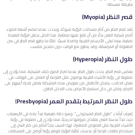
بطريقة مبسطة:
قصر النظر (Myopia)
يُعد قصر النظر من أكثر مشكلات الرؤية شيوعًا، ويحدث عندما تنكسر أشعة الضوء
أمام شبكية العين بدلًا من أن تقع عليها مباشرة. هذا الخلل يجعل الرؤية البعيدة
ضبابية، بينما تبقى الأجسام القريبة واضحة نسبيًا. غالبًا ما يظهر قصر النظر في سن
الطفولة أو المراهقة، وقد يتطور مع الوقت دون تصحيح مناسب.
طول النظر (Hyperopia)
بعكس قصر النظر، يحدث طول النظر عندما تتركز الصور خلف الشبكية، مما يؤدي إلى
صعوبة في رؤية الأشياء القريبة بوضوح، مثل القراءة أو العمل على الهاتف. في
بعض الحالات، يتمكن الأطفال من تعويض هذه المشكلة بفضل قدرة أعينهم على
التركيز، ولكن في حال استمرار الأعراض يجب التدخل الطبي.
طول النظر المرتبط بتقدم العمر (Presbyopia
)
يُعرف أيضًا بـ “طول النظر الشيخوخي”، وهو حالة طبيعية تبدأ عادة في الأربعينات،
حيث تبدأ عدسة العين بفقدان مرونتها تدريجيًا، مما يؤدي إلى صعوبة في رؤية
الأشياء القريبة مثل النصوص الصغيرة. لهذا السبب يلجأ الكثير من كبار السن إلى
استخدام نظارات قراءة أو عدسات ثنائية البؤرة لتوفير رؤية أوضح على المسافات