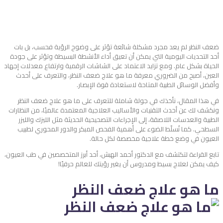
ضعف النظر لم يعد مجرد مشكلة شائعة تؤثر على وضوح الرؤية فحسب، بل بات
أحد التحديات اليومية التي يمكن أن تعيق أداء الأنشطة البسيطة وتؤثر على جودة
الحياة بشكل عام. ومع تزايد الاعتماد على الشاشات الرقمية وارتفاع معدلات إجهاد
العين، أصبح من الضروري معرفة ما هو علاج ضعف النظر، والتعرف على أحدث
وأفضل الوسائل الطبية المتاحة لاستعادة قوة الإبصار.
في هذا المقال، نأخذك في جولة شاملة للتعرف على ما هو علاج ضعف النظر
ونكشف لك عن أحدث التقنيات والأساليب العلاجية المعتمدة عالميًا، من النظارات
الطبية والعدسات اللاصقة، إلى الإجراءات التصحيحية الحديثة مثل الليزك والليزر
السطحي. كما نُسلّط الضوء على أهمية الفحص المبكر والدور المحوري لطبيب
العيون في وضع خطة علاجية مخصصة لكل حالة.
تابع القراءة لتكتشف مع الدكتور أحمد الهبش، أحد أبرز المتخصصين في طب العيون،
كيف يمكن لعلاج بسيط ومدروس أن يغير رؤيتك للعالم حرفيًا!
ما هو علاج ضعف النظر