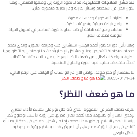
عند فشل العلاجات التقليدية
: قد لا تعود الرؤية إلى وضعها الطبيعي، وهنا
يكون الحل في استخدام وسائل بصرية وغير بصرية متطورة، مثل:
نظارات تلسكوبية وعدسات مكبرة.
برامج قراءة صوتية وتطبيقات ذكية.
ساعات وهواتف ناطقة أو ذات خطوط كبيرة، تساهم في تسهيل الحياة
اليومية لضعاف البصر.
وهنا يأتي دور الدكتور أحمد الهبش، استشاري طب وجراحة العيون، والذي يقدم
خدمات متكاملة لتشخيص وعلاج مشاكل الإبصار بأحدث ما توصلت إليه التكنولوجيا
الطبية. سواء كنت تعاني من ضعف النظر البسيط أو من حالات متقدمة تتطلب
تدخلًا متخصصًا، ستجد لديه الخبرة والحلول المناسبة.
للاستفسار أو حجز موعد، تواصل الآن عبر الواتساب أو الهاتف على الرقم التالي:
+966557917143 .
ما هو ضعف النظر؟
يُعرف ضعف النظر في المفهوم الطبي بأنه خلل يؤثر على كفاءة الأداء البصري
لإحدى العينين أو كلتيهما، مما يُفقد العين قدرتها على رؤية الأشياء بوضوح كما
يراها الشخص السليم. ويظهر هذا الضعف إما في شكل انخفاض في حدة الإبصار أو
تقلص في مجال الرؤية، مما يعني أن المريض قد لا يستطيع رؤية ما يحيط به
بشكل طبيعي.