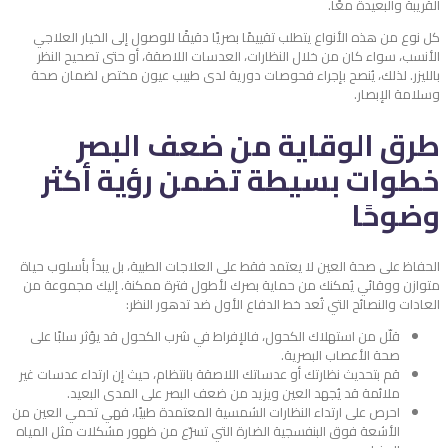
القريبة والبعيدة معًا.
كل نوع من هذه الأنواع يتطلب تقييمًا بصريًا دقيقًا للوصول إلى الخيار العلاجي
الأنسب، سواء كان من خلال النظارات، العدسات اللاصقة، أو حتى تصحيح النظر
بالليزر. لذلك، يُنصح بإجراء فحوصات دورية لدى طبيب عيون مختص لضمان صحة
وسلامة الإبصار.
طرق الوقاية من ضعف البصر
خطوات بسيطة تضمن رؤية أكثر
وضوحًا
الحفاظ على صحة العين لا يعتمد فقط على العلاجات الطبية، بل يبدأ بأسلوب حياة
متوازن ووقائي يُمكنك من حماية بصرك لأطول فترة ممكنة. إليك مجموعة من
العادات والنصائح التي تُعد خط الدفاع الأول ضد تدهور النظر:
قلّل من استهلاك الكحول، فالإفراط في شرب الكحول قد يؤثر سلبًا على
صحة الأعصاب البصرية.
قم بتحديث نظارتك أو عدساتك اللاصقة بانتظام، حيث إن ارتداء عدسات غير
ملائمة قد يُجهد العين ويزيد من ضعف البصر على المدى البعيد.
احرص على ارتداء النظارات الشمسية المعتمدة طبيًا، فهي تحمي العين من
الأشعة فوق البنفسجية الضارة التي تسرّع من ظهور مشكلات مثل المياه