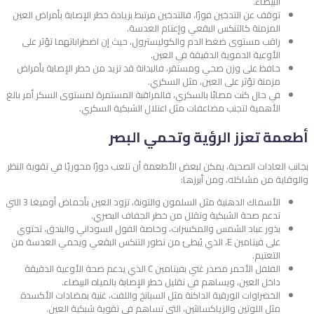
البيضاء.
توقف عن التدخين فورًا، فالتدخين مرتبط بزيادة خطر الإصابة بأمراض العين
المزمنة كالتنكس البقعي وإعتام العدسة.
راقب مستوى ضغط الدم والكوليسترول، حيث إن اضطراباتهما تؤثر على
الأوعية الدموية الدقيقة في العين.
حافظ على وزن صحي ومستقر، فالبدانة قد تزيد من خطر الإصابة بأمراض
مزمنة تؤثر على العين، مثل السكري.
في حال كنت مصابًا بالسكري، فالمراقبة المستمرة لمستوى السكر أمر بالغ
الأهمية لتجنب مضاعفات مثل اعتلال الشبكية السكري.
أطعمة تعزز الرؤية وتحمي البصر
بجانب العادات الصحية، يمكن لبعض الأطعمة أن تلعب دورًا محوريًا في تقوية النظر
والوقاية من مشاكله، ومن أبرزها:
الأسماك الدهنية مثل السلمون والتونة، تزود العين بأحماض أوميغا 3 التي
تدعم صحة الشبكية وتقلل من خطر الجفاف البصري.
بذور عباد الشمس والمكسرات، وخاصة الفول السوداني والبندق، تحتوي
على فيتامين E، الذي يُبطئ من تطور التنكس البقعي ويحمي العدسة من
التعتيم.
الفلفل الأحمر مصدر غني بفيتامين C الذي يدعم صحة الأوعية الدقيقة
داخل العين، ويساهم في تقليل خطر الإصابة بالمياه البيضاء.
الخضراوات الورقية الداكنة مثل السبانخ واللفت، غنية بمضادات الأكسدة
مثل اللوتين والزياكسانثين، التي تساهم في تقوية شبكية العين.