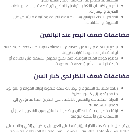
تأخر في اكتساب اللغة والتواصل اللفظي نتيجة ضعف إدراك الإيماءات
البصرية والإشارات.
انخفاض الأداء الدراسي بسبب صعوبة القراءة ومتابعة ما يُعرض على
السبورة أو الشاشات.
مضاعفات ضعف البصر عند البالغين
تراجع الإنتاجية في العمل، خاصة في الوظائف التي تتطلب دقة بصرية عالية
أو استخدام الحاسوب لفترات طويلة.
تدهور جودة الحياة اليومية، حيث تصبح المهام البسيطة مثل القيادة أو
قراءة الإشعارات أمورًا معقدة ومجهدة.
مضاعفات ضعف النظر لدى كبار السن
زيادة احتمالية السقوط والإصابات نتيجة صعوبة إدراك الحواجز والعوائق،
ما قد يؤدي إلى كسور خطيرة.
العزلة الاجتماعية والشعور بالاعتماد على الآخرين، مما قد يؤدي إلى
فقدان الاستقلالية.
ارتفاع خطر الإصابة بالاكتئاب واضطرابات القلق بسبب الشعور بالعجز أو
الانسحاب من الأنشطة اليومية.
إن تجاهل علاج ضعف النظر لا يؤثر فقط على العين، بل يمكن أن يُلقي بظلاله على
حياة الإنسان بأكملها. لذلك، يبقى الكشف المبكر والعناية المنتظمة بالعين من