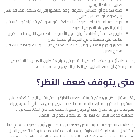
يعيق النشاط اليومي.
حكة شديدة أو إحساس بالحرقة، وقد يصاحبها إفرازات كثيفة، مما قد يُشير
إلى عدوى أو تحسس بصري.
فرط الحساسية تجاه الضوء أو الإضاءة القوية، والتي قد ترافقها رغبة في
إغلاق العين عند التعرض للضوء.
ظهور هالات أو أطياف ألوان حول الأضواء، خاصة في الليل، ما قد يكون
علامة على مشكلات في القرنية أو ضغط العين.
احمرار وتورم العينين، وهي علامات قد تدل على التهابات أو اضطرابات في
سطح العين.
إذا لاحظت أيًا من هذه الأعراض، لا تتأخر في مراجعة طبيب العيون، فالتشخيص
المبكر يمكن أن يصنع الفارق بين العلاج السريع وتفاقم الحالة.
متى يتوقف ضعف النظر؟
يتكرر سؤال الكثيرين: متى يتوقف ضعف النظر؟ والحقيقة أن الإجابة تعتمد على
التشخيص المبكر والمتابعة المستمرة لصحة العين. ومن هنا تأتي أهمية إجراء
فحوصات دورية للعين مرة أو مرتين سنويًا، خاصة بعد سن الـ65، حيث تزداد
احتمالية حدوث التغيرات البصرية المرتبطة بالتقدم في العمر.
إذا كشفت الفحوصات الروتينية عن ضعف في النظر، فإن أولى خطوات العلاج غالبًا
ما تشمل استخدام نظارات طبية أو عدسات لاصقة مصممة بدقة لتصحيح الخلل.
وفي حالات معينة، قد يكون الحل الأمثل هو التصحيح الجراحي باستخدام تقنية