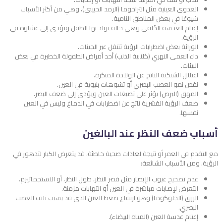
العدوى العينية مثل التراخوما (الرمد الحبيبي)، وهي من أكثر الأسباب
شيوعًا في بعض المناطق النامية.
إعتام العدسة الخَلقي وهي حالة يولد بها الطفل وتؤدي إلى غشاوة في
الرؤية.
الوراثة بعض اضطرابات الرؤية تنتقل عبر الجينات.
داء العمى النهري (كلابية الذنب) أحد أمراض الطفولة الخطيرة في بعض
البيئات.
اعتلال الشبكية الناتج عن الولادة المبكرة.
نقص نمو العصب البصري أو تشوهات بنيوية في العين.
المهق (البرص) يؤثر على تصبغات العين ويؤدي إلى ضعف البصر.
ضعف الرؤية القشرية ناتج عن اضطرابات في الدماغ وليس في العين
نفسها.
أسباب ضعف النظر عند البالغين
مع التقدم في العمر أو نتيجة لعادات صحية خاطئة، قد يتعرض الكبار لتدهور في
الرؤية. ومن الأسباب الشائعة:
عدم تصحيح عيوب الإبصار مثل قصر النظر، طول النظر، أو الاستجماتيزم.
التعرض لإصابات مباشرة في العين أو التهابات مزمنة.
الزَرق (الجلوكوما) وهو ارتفاع ضغط العين الذي قد يسبب تلف العصب
البصري.
إعتام عدسة العين (المياه البيضاء).