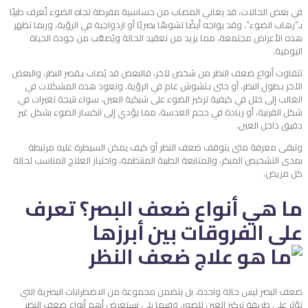
في بعض الحالات، قد يعاني المصاب من حساسية مفرطة تجاه الضوء تُعرف طبيًا
بـ”رهاب الضوء”، وقد يواجه أيضًا تشوهًا بصريًا أو ازدواجية في الرؤية، وربما تظهر
هذه الأعراض مجتمعة، مما يزيد من تعقيد الحالة ويُصعّب من جودة الحياة
اليومية.
تتفاوت أنواع ضعف النظر من شخص لآخر، فالبعض قد يُصاب بـقصر النظر، والبعض
الآخر بـطول النظر، أو حتى بـتشوش عام في الرؤية. وتعود هذه المشكلات في
الغالب إلى خلل في كيفية تركيز الضوء على شبكية العين، سواء نتيجة تغيرات في
شكل القرنية، أو زيادة في حجم العدسة، مما يؤدي إلى انكسار الضوء بشكل غير
دقيق داخل العين.
وتبقى معرفة متى يتوقف ضعف النظر أو كيف يمكن السيطرة عليه مرتبطة
بمدى التشخيص المبكر، والمتابعة الطبية المنتظمة، واختيار العلاج المناسب لحالة
كل مريض.
ما هي أنواع ضعف البصر؟ تعرف
على الفروقات بين أبرزها
ضعف البصر ليس حالة واحدة، بل يتضمن مجموعة من الاضطرابات البصرية التي
تؤثر على طريقة تركيز العين للصور. وفيما يلي نستعرض أهم أنواع ضعف النظر