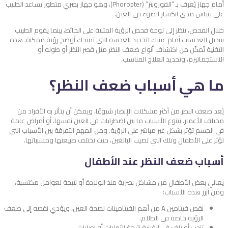
أمام جهاز يُعرف بـ “الفوروبتر” (Phoropter)، وهو جهاز بصري متطور يساعد الطبيب
على قياس مدى انكسار الضوء في العين.
خلال الفحص، تنظر إلى لوحة فحص الرؤية المثبتة على الحائط، بينما يقوم الطبيب
بتبديل العدسات أمام عينيك لتحديد العدسة التي تمنحك أوضح رؤية ممكنة. هذه
التقنية تُمكّن من اكتشاف أنواع ضعف النظر مثل قصر النظر أو طوله أو
الاستجماتيزم، وتحديد العلاج المناسب.
ما هي أسباب ضعف النظر؟
يُعد ضعف النظر من أكثر مشكلات الإبصار شيوعًا، ويمكن أن يتأثر به الأفراد من
مختلف الأعمار. تتنوع الأسباب ما بين اضطرابات في العين نفسها، أو أمراض عامة
في الجسم تؤثر بشكل غير مباشر على الرؤية. ومن المهم التفرقة بين الأسباب التي
تؤثر على الأطفال وتلك التي تصيب البالغين، حيث تختلف طبيعتها ومسبباتها.
أسباب ضعف النظر عند الأطفال
يعاني بعض الأطفال من مشاكل بصرية منذ الولادة أو نتيجة لعوامل مكتسبة،
ومن أبرز هذه الأسباب:
نقص فيتامين A من أهم الفيتامينات لصحة العين، ويؤدي نقصه إلى ضعف
الرؤية خاصة في الظلام.
تندب أو تلف في القرنية نتيجة التهابات أو إصابات.