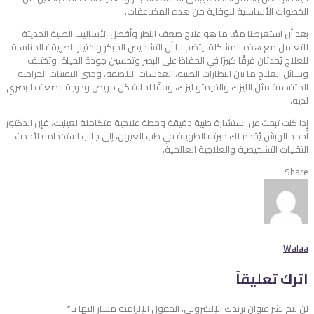
الخطوات الأساسية للوقاية من هذه المضاعفات.
بعد أن استعرضنا معًا ما هو علاج ضعف النظر وأفضل الأساليب الطبية الحديثة
للتعامل مع هذه المشكلة، يتضح لنا أن التشخيص المبكر واختيار الطريقة المناسبة
للعلاج يُحدثان فرقًا كبيرًا في الحفاظ على البصر وتحسين جودة الحياة. وتختلف
وسائل العلاج ما بين النظارات الطبية، العدسات اللاصقة، وحتى التقنيات الجراحية
المتقدمة مثل الليزك والفيمتو ليزك، وفقًا لحالة كل مريض ودرجة الضعف البصري
لديه.
إذا كنت تبحث عن استشارة طبية دقيقة وخطة علاجية متكاملة لعينيك، فإن الدكتور
أحمد الهبش يُقدم لك خبرته الطويلة في طب العيون، إلى جانب استخدامه لأحدث
التقنيات التشخيصية والعلاجية العالمية.
Share
Walaa
اترك تعليقاً
لن يتم نشر عنوان بريدك الإلكتروني.
الحقول الإلزامية مشار إليها بـ
*