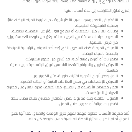
الشبكية، ما يؤدي إلى رؤية ضبابية ومشوشة تزداد سوءًا بمرور الوقت.
يُعزى تطوّر الكتاراكت إلى عدة أسباب، منها:
التقدّم في العمر وهو السبب الأكثر شيوعًا، حيث ترتبط المياه البيضاء غالبًا
بعملية الشيخوخة الطبيعية.
إصابات العين مثل الصدمات أو الجروح التي تؤثر على العدسة الداخلية.
الخضوع لجراحات سابقة في العين مما قد يغيّر من طبيعة العدسة ويزيد
من فرص تعتيمها.
الأمراض المزمنة كداء السكري، الذي يُعد أحد العوامل الرئيسية المرتبطة
بالإصابة بالمياه البيضاء.
اضطرابات أو أمراض عينية أخرى قد تُسرّع من ظهور الكتاراكت.
التعرض الطويل والمباشر لأشعة الشمس فوق البنفسجية دون حماية
مناسبة.
تناول بعض أنواع الأدوية لفترات طويلة، مثل الكورتيزون.
التعرض للإشعاعات في بعض العلاجات الطبية أو البيئات الخطرة.
نقص مضادات الأكسدة في الجسم، مما يُضعف قدرة العين على محاربة
العوامل المؤكسدة.
العيوب الخلقية حيث قد يولد بعض الأطفال مصابين بمياه بيضاء نتيجة
اضطرابات وراثية أو عدوى خلال الحمل.
تُعد معرفة الأسباب خطوة مهمة لفهم طرق الوقاية والعلاج، كما أنها تفتح
المجال أمام الطبيب لاختيار الخطة المناسبة حسب طبيعة كل حالة.