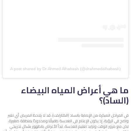
A post shared by Dr Ahmed Alhabash (@drahmedalhabash)
ما هي أعراض المياه البيضاء
(الساد)؟
في المراحل المبكرة من الإصابة بالساد (الكتاراكت)، قد لا يلاحظ المريض أي تغير
واضح في الرؤية، إذ يكون الإعتام في العدسة طفيفًا ومحدودًا بمنطقة صغيرة.
لكن مع مرور الوقت وتزايد تعتيم العدسة، تبدأ الأعراض بالظهور بشكل تدريجي