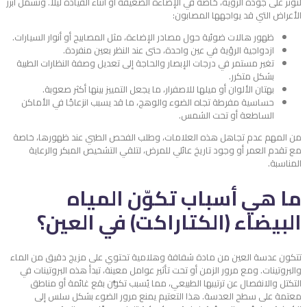
لتؤثر على جودة الرؤية، خاصة في الإضاءة الضعيفة أو أثناء القيادة ليلًا. وتشمل أبرز
الأعراض التي قد يواجهها المصابون:
ظهور هالات ضوئية حول مصادر الإضاءة، مثل المصابيح أو أنوار السيارات.
ازدواجية الرؤية في عين واحدة، حتى عند النظر بعين منفردة.
تغير مستمر في درجات الإبصار والحاجة إلى تعديل وصفة النظارات الطبية
بشكل متكرر.
بهتان الألوان أو ميلها للاصفرار، ما يجعل التمييز بينها أكثر صعوبة.
حساسية مفرطة تجاه الضوء والوهج، ما قد يسبب انزعاجًا في الأماكن
الساطعة أو تحت الشمس.
من المهم عدم تجاهل هذه العلامات، وطلب الفحص الطبي عند ظهورها، خاصة
مع تقدم العمر أو وجود تاريخ عائلي للمرض، لتلقي التشخيص المبكر والرعاية
المناسبة.
ما هي أسباب تكوّن المياه
البيضاء (الكتاراكت) في العين؟
تتكون عدسة العين من مادة شفافة وهلامية تحتوي على مزيج دقيق من الماء
والبروتينات. ومع مرور الزمن أو تحت تأثير عوامل معينة، تبدأ هذه البروتينات في
التكتل والانفصال عن ترتيبها الطبيعي، مما يُسبب تكوُّن بقع غائمة أو مناطق
معتمة على سطح العدسة. هذا التعتيم يمنع مرور الضوء بشكل سلس إلى