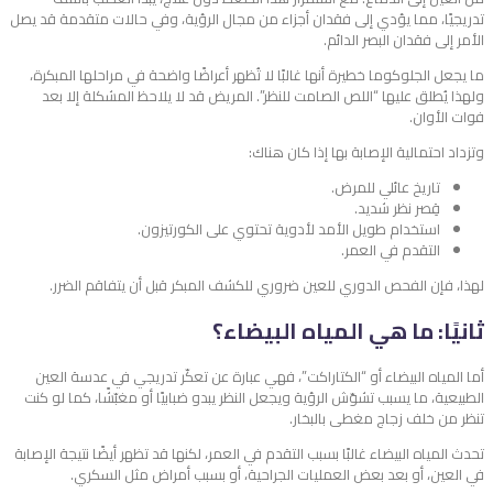
تدريجيًا، مما يؤدي إلى فقدان أجزاء من مجال الرؤية، وفي حالات متقدمة قد يصل
الأمر إلى فقدان البصر الدائم.
ما يجعل الجلوكوما خطيرة أنها غالبًا لا تُظهر أعراضًا واضحة في مراحلها المبكرة،
ولهذا يُطلق عليها “اللص الصامت للنظر”. المريض قد لا يلاحظ المشكلة إلا بعد
فوات الأوان.
وتزداد احتمالية الإصابة بها إذا كان هناك:
تاريخ عائلي للمرض.
قِصر نظر شديد.
استخدام طويل الأمد لأدوية تحتوي على الكورتيزون.
التقدم في العمر.
لهذا، فإن الفحص الدوري للعين ضروري للكشف المبكر قبل أن يتفاقم الضرر.
ثانيًا: ما هي المياه البيضاء؟
أما المياه البيضاء أو “الكتاراكت”، فهي عبارة عن تعكّر تدريجي في عدسة العين
الطبيعية، ما يسبب تشوّش الرؤية ويجعل النظر يبدو ضبابيًا أو مغبّشًا، كما لو كنت
تنظر من خلف زجاج مغطى بالبخار.
تحدث المياه البيضاء غالبًا بسبب التقدم في العمر، لكنها قد تظهر أيضًا نتيجة الإصابة
في العين، أو بعد بعض العمليات الجراحية، أو بسبب أمراض مثل السكري.