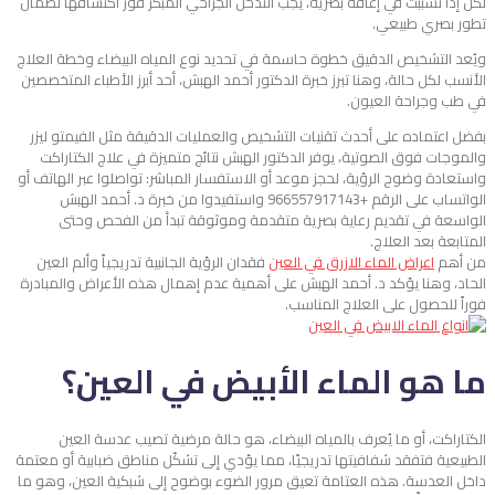
لكن إذا تسببت في إعاقة بصرية، يجب التدخل الجراحي المبكر فور اكتشافها لضمان
تطور بصري طبيعي.
ويُعد التشخيص الدقيق خطوة حاسمة في تحديد نوع المياه البيضاء وخطة العلاج
الأنسب لكل حالة، وهنا تبرز خبرة الدكتور أحمد الهبش، أحد أبرز الأطباء المتخصصين
في طب وجراحة العيون.
بفضل اعتماده على أحدث تقنيات التشخيص والعمليات الدقيقة مثل الفيمتو ليزر
والموجات فوق الصوتية، يوفر الدكتور الهبش نتائج متميزة في علاج الكتاراكت
واستعادة وضوح الرؤية، لحجز موعد أو الاستفسار المباشر: تواصلوا عبر الهاتف أو
الواتساب على الرقم +966557917143 واستفيدوا من خبرة د. أحمد الهبش
الواسعة في تقديم رعاية بصرية متقدمة وموثوقة تبدأ من الفحص وحتى
المتابعة بعد العلاج.
من أهم
اعراض الماء الازرق في العين
فقدان الرؤية الجانبية تدريجياً وألم العين
الحاد، وهنا يؤكد د. أحمد الهبش على أهمية عدم إهمال هذه الأعراض والمبادرة
فوراً للحصول على العلاج المناسب.
ما هو الماء الأبيض في العين؟
الكتاراكت، أو ما يُعرف بالمياه البيضاء، هو حالة مرضية تصيب عدسة العين
الطبيعية فتفقد شفافيتها تدريجيًا، مما يؤدي إلى تشكّل مناطق ضبابية أو معتمة
داخل العدسة. هذه العتامة تعيق مرور الضوء بوضوح إلى شبكية العين، وهو ما