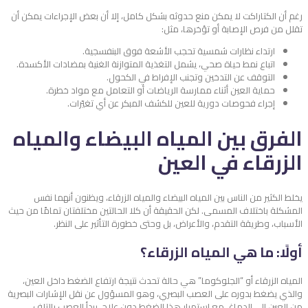
رغم أن الكتاراكت لا يمكن منع حدوثه بشكل كامل، إلا أن بعض الإجراءات يمكن أن
تقلل من فرص الإصابة أو تؤخرها، مثل:
ارتداء نظارات شمسية تحجب الأشعة فوق البنفسجية.
اتباع نمط حياة صحي، يشمل التغذية المتوازنة الغنية بمضادات الأكسدة.
التوقف عن التدخين وتجنب الإفراط في الكحول.
حماية العين أثناء ممارسة الرياضات أو التعامل مع مواد خطرة.
إجراء فحوصات دورية للعين للكشف المبكر عن أي تغيّرات.
الفرق بين المياه البيضاء والمياه
الزرقاء في العين
يخلط الكثير من الناس بين المياه البيضاء والمياه الزرقاء، ويظنون أنهما نفس
المشكلة باختلاف المسمى. لكن الحقيقة أن كلا الحالتين مختلفتان تمامًا من حيث
الأسباب، وطريقة التقدم، والأعراض، بل وحتى خطورة التأثير على النظر.
أولًا: ما هي المياه الزرقاء؟
المياه الزرقاء أو “الجلوكوما” هي حالة تحدث نتيجة ارتفاع الضغط داخل العين،
والذي يضغط بدوره على العصب البصري، وهو المسؤول عن نقل الإشارات البصرية
من العين إلى الدماغ. مع استمرار هذا الضغط دون علاج، يبدأ العصب بالتلف