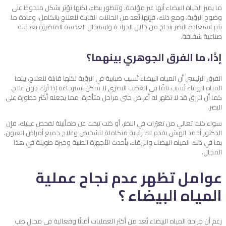
ما يميز المياه البيضاء أنها غير مؤلمة، وتتطور ببطء، لكنها تؤثر بشكل ملحوظ على
وضوح الرؤية. ومع ذلك، فإنها تُعد من الحالات القابلة للعلاج بالكامل، وعادة ما
يتم استعادة البصر بنجاح من خلال الجراحة واستبدال العدسة المتضررة بعدسة
صناعية شفافة.
إذًا، ما الفرق الجوهري بينهما؟
الفرق الرئيسي أن المياه البيضاء تُسبب ضبابية في الرؤية لكنها قابلة للعلاج، بينما
المياه الزرقاء تُسبب تلفًا في العصب البصري لا يمكن استرجاعه إذا تُرك دون علاج.
كما أن الزرق قد لا تظهر له أعراض حتى مراحل متأخرة، مما يجعله أكثر خطورة على
البصر.
سواء كنت تعاني من تغيّرات في النظر، أو كنت تبحث عن طمأنينة لفحص عينيك، فإن
الدكتور أحمد الهبش يقدم لك رعاية متكاملة لتشخيص وعلاج جميع أمراض العيون،
بما في ذلك المياه البيضاء والزرقاء، بأحدث الأجهزة الطبية وخبرة طويلة في هذا
المجال.
عوامل تظهر عدم نجاح عملية
المياه البيضاء ؟
رغم أن جراحة المياه البيضاء تُعد من أكثر العمليات أمانًا وفعالية في مجال طب