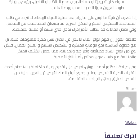
سواء كان تدريجيًا أو مفاجئًا، يجب عدم الانتظار أو التأجيل، ويُوصى بزيارة
طبيب العيون فورًا لتحديد السبب وبدء العلاج.
إذا شعرت أن شيئًا ما ليس على ما يرام بعد عملية المياه البيضاء، لا تتردد في طلب
المساعدة. التشخيص المبكر والتدخل السريع قد يمنعان المضاعفات من التفاقم،
وفي بعض الحالات قد يتطلب الأمر إجراء تدخل طبي بسيط أو عملية تصحيحية.
خلاصة القول إن فهم انواع الماء الابيض في العين ليس مجرد معلومات طبية، بل
هو خطوة أساسية نحو الوقاية المبكرة والتشخيص السليم والعلاج الفعال. فلكل
نوع من أنواع الساد خصائصه وأعراضه وتحدياته، مما يجعل الكشف المبكر
والمتابعة مع طبيب عيون مختص أمراً بالغ الأهمية.
وفي عيادة الدكتور أحمد الهبش، نحرص على تقديم رعاية متكاملة باستخدام أحدث
التقنيات الطبية لتشخيص وعلاج جميع أنواع الماء الأبيض في العين، بداية من
الفحص الدقيق وحتى الجراحات المتقدمة.
Share
Walaa
اترك تعليقاً