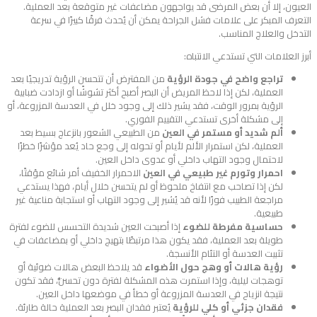
العيون، إلا أن بعض المرضى قد يواجهون مضاعفات غير متوقعة بعد العملية.
التعرف المبكر على علامات فشل الجراحة يمكن أن يُحدث فرقًا كبيرًا في سرعة
التدخل والعلاج المناسب.
أبرز العلامات التي تستدعي الانتباه:
تراجع واضح في جودة الرؤية
من المفترض أن تتحسن الرؤية تدريجيًا بعد
العملية، لكن إذا لاحظ المريض أن البصر أصبح أكثر تشوشًا أو ازدادت ضبابية
الرؤية بمرور الوقت، فقد يشير ذلك إلى وجود خلل في العدسة المزروعة، أو
إلى مشكلة أخرى تستدعي التقييم الفوري.
ألم شديد أو مستمر في العين
من الطبيعي الشعور بانزعاج بسيط بعد
العملية، لكن استمرار الألم لأيام أو تحوله إلى وجع حاد يُعد مؤشرًا خطرًا
لاحتمال وجود التهاب داخلي أو عدوى داخل العين.
احمرار وتورم غير طبيعي في العين
الاحمرار الخفيف أمر شائع مؤقتًا،
لكن إذا تصاحب مع انتفاخ ملحوظ أو لم يتحسن خلال أيام، فهذا يستدعي
مراجعة الطبيب فورًا لأنه قد يُشير إلى وجود التهاب أو استجابة مناعية غير
طبيعية.
حساسية مفرطة للضوء
إذا أصبحت العين شديدة التحسس للضوء لفترة
طويلة بعد العملية، فقد يكون هذا مرتبطًا بتهيج داخلي أو بمضاعفات في
تثبيت العدسة أو التئام الأنسجة.
رؤية هالات أو وهج حول الأضواء
قد يلاحظ البعض هالات ضوئية أو
توهجات ليلية، وإذا استمرت هذه المشكلة لفترة دون تحسُّن، فقد تكون
نتيجة انزياح في العدسة المزروعة أو خطأ في موضعها داخل العين.
فقدان جزئي أو كلي للرؤية
يُعتبر فقدان البصر بعد العملية حالة طارئة.