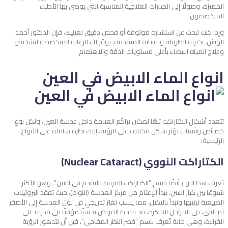
المميزة، وصولًا إلى الخيارات العلاجية المناسبة التي يوصي بها الأطباء
المتخصصون.
وإذا كنت تبحث عن استشارة موثوقة أو فحص دقيق لعينيك، فإن الدكتور أحمد
الهبش، بخبرته الطويلة وتقنياته المتقدمة، يوفّر لك الرعاية المتخصصة لتشخيص
وعلاج المياه البيضاء بأعلى مستويات الدقة والاهتمام.
انواع الماء الابيض في العين
تتعدد أشكال الكتاراكت تبعًا لمكان تراكُم العتامة داخل عدسة العين، ولكل نوع
خصائص وأسباب تؤثر بشكل مختلف على الرؤية. إليك نظرة شاملة على الأنواع
الرئيسية:
الكتاراكت النووي (Nuclear Cataract)
يُعرف هذا النوع أيضًا باسم “الكتاراكت المرتبط بالتقدم في السن”، وهو الأكثر
شيوعًا بين كبار السن. يبدأ الإعتام من مركز العدسة (النواة)، حيث تفقد البروتينات
الطبيعية ترتيبها وتبدأ بالتكتل، مما يسبب تغيّر تدريجي في لون العدسة إلى الأصفر
ثم البني. في المراحل المبكرة، قد يلاحظ المريض تحسنًا مؤقتًا في قدرته على
القراءة، وهي حالة تُعرف باسم “قصر النظر المفاجئ”، قبل أن تتدهور الرؤية