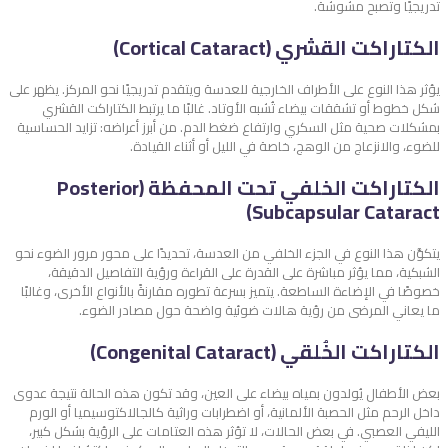
تدريجيًا وتصبح مشوشة.
الكتاراكت القشري (Cortical Cataract)
يؤثر هذا النوع على الأطراف الخارجية للعدسة ويتقدم تدريجيًا نحو المركز. يظهر على
شكل خطوط أو تشققات بيضاء تُشبه الأوتاد. غالبًا ما يرتبط الكتاراكت القشري
بمشكلات صحية مثل السكري وارتفاع ضغط الدم. من أبرز أعراضه: تزايد الحساسية
للضوء، والانزعاج من الوهج، خاصة في الليل أو أثناء القيادة.
الكتاراكت الخلفي تحت المحفظة (Posterior
Subcapsular Cataract)
يتكوَّن هذا النوع في الجزء الخلفي من العدسة، تحديدًا على محور مرور الضوء نحو
الشبكية، مما يؤثر مباشرة على القدرة على القراءة ورؤية التفاصيل الدقيقة،
خصوصًا في الإضاءة الساطعة. يتميز بسرعة تطوره مقارنةً بالأنواع الأخرى، وغالبًا
ما يعاني المرضى من رؤية هالات ضوئية واضحة حول مصادر الضوء.
الكتاراكت الخُلقي (Congenital Cataract)
بعض الأطفال يُولدون بمياه بيضاء على العين، وقد تكون هذه الحالة نتيجة عدوى
داخل الرحم مثل الحصبة الألمانية، أو اضطرابات وراثية كالجالاكتوسيميا أو الورم
الليفي العصبي. في بعض الحالات، لا تؤثر هذه العتامات على الرؤية بشكل كبير،