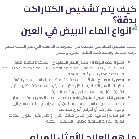
كيف يتم تشخيص الكتاراكت
بدقة؟
يعتمد تشخيص الساد على سلسلة من الفحوصات الدقيقة التي تتيح للطبيب تقييم
درجة العتامة وتحديد خطة العلاج المثلى، وتشمل:
اختبار حدة الإبصار (اختبار النظر التقليدي
): يُستخدم لتقييم قدرة
المريض على تمييز الحروف بأحجام مختلفة من مسافة محددة، مما يساعد
في تحديد مدى تأثر الرؤية بالعتامة.
فحص المصباح الشِقّي
: أداة دقيقة يستخدمها طبيب العيون لرؤية
مكونات العين الأمامية بشكل مكبر، مما يتيح له ملاحظة التغيرات في
القرنية، القزحية، وعدسة العين بدقة متناهية.
فحص قاع العين (الشبكية
): يتم توسيع حدقة العين باستخدام قطرات
خاصة، ليفحص الطبيب الشبكية بحثًا عن أي تغيرات أو علامات تشير إلى
وجود الكتاراكت أو أمراض أخرى مصاحبة.
قياسات إضافية
: مثل قياس ضغط العين، واختبار تمييز الألوان، لتحديد
الحالة البصرية الشاملة وضمان التشخيص الدقيق.
ما هو العلاج الأمثل للمياه