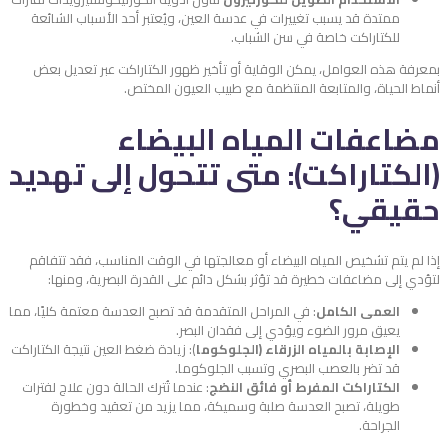
ممتدة قد يسبب تغييرات في عدسة العين، ويُعتبر أحد الأسباب الشائعة
للكتاراكت خاصة في سن الشباب.
بمعرفة هذه العوامل، يمكن الوقاية أو تأخير ظهور الكتاراكت عبر تعديل بعض
أنماط الحياة، والمتابعة المنتظمة مع طبيب العيون المختص.
مضاعفات المياه البيضاء
(الكتاراكت): متى تتحول إلى تهديد
حقيقي؟
إذا لم يتم تشخيص المياه البيضاء أو معالجتها في الوقت المناسب، فقد تتفاقم
لتؤدي إلى مضاعفات خطيرة قد تؤثر بشكل دائم على القدرة البصرية، ومنها:
العمى الكامل
: في المراحل المتقدمة قد تصبح العدسة معتمة كليًا، مما
يعيق مرور الضوء ويؤدي إلى فقدان البصر.
الإصابة بالمياه الزرقاء (الجلوكوما
): زيادة ضغط العين نتيجة الكتاراكت
قد تضر بالعصب البصري وتسبب الجلوكوما.
الكتاراكت المفرط أو فائق النضج
: عندما تُترك الحالة دون علاج لفترات
طويلة، تصبح العدسة صلبة وسميكة، مما يزيد من تعقيد وخطورة
الجراحة.