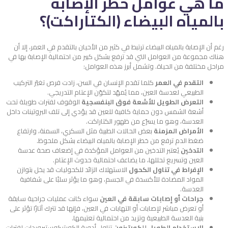
ما هي عوامل خطر الإصابة
بالمياه البيضاء (الكتاراكت)؟
رغم أن الإصابة بالمياه البيضاء ترتبط في كثير من الأحيان بالتقدم في العمر، إلا أن
هناك مجموعة من العوامل التي قد ترفع بشكل كبير من احتمالية الإصابة بها في
مراحل مختلفة من الحياة. وتشمل أبرز هذه العوامل:
التقدم في العمر
كلما تقدم الإنسان في السن، زادت فرص تغيّر التركيب
الطبيعي لعدسة العين، مما يُمهّد لتكوّن الإعتام التدريجي.
التعرض الطويل للأشعة فوق البنفسجية
الوقوف لفترات طويلة تحت
أشعة الشمس دون حماية كافية للعين قد يؤدي إلى تلف البروتينات داخل
العدسة، وهو ما يسرّع من ظهور الكتاراكت.
الأمراض المزمنة
بعض الحالات الطبية مثل السكري، السمنة، وارتفاع
ضغط الدم ترفع من خطر الإصابة بالمياه البيضاء بشكل ملحوظ.
التدخين
يُعتبر التدخين من العوامل المؤكدة في إضعاف صحة عدسة
العين وتسريع تحللها، ما يضاعف احتمالية حدوث الإعتام.
الإفراط في تناول الكحول
الاستهلاك الزائد للكحوليات قد يخل بتوازن
المواد المضادة للأكسدة في الجسم، وهو ما يؤثر سلبًا على شفافية
العدسة.
جراحات أو إصابات سابقة في العين
سواء كانت عمليات جراحية سابقة
أو تعرض مباشر لإصابات أو التهابات في العين، فإنها قد تترك آثارًا تؤثر على
بنية العدسة الطبيعية وتزيد من احتمالية تعتيمها.
الاستخدام الطويل للكورتيزون
تناول أدوية الكورتيكوستيرويدات لفترات