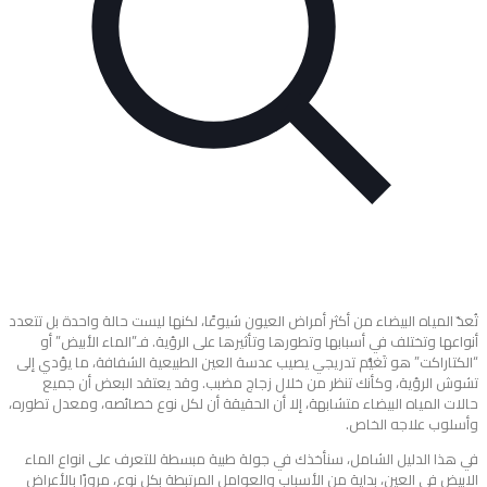
تُعدّ المياه البيضاء من أكثر أمراض العيون شيوعًا، لكنها ليست حالة واحدة بل تتعدد
أنواعها وتختلف في أسبابها وتطورها وتأثيرها على الرؤية. فـ”الماء الأبيض” أو
“الكتاراكت” هو تَغيُّم تدريجي يصيب عدسة العين الطبيعية الشفافة، ما يؤدي إلى
تشوش الرؤية، وكأنك تنظر من خلال زجاج مضبب. وقد يعتقد البعض أن جميع
حالات المياه البيضاء متشابهة، إلا أن الحقيقة أن لكل نوع خصائصه، ومعدل تطوره،
وأسلوب علاجه الخاص.
في هذا الدليل الشامل، سنأخذك في جولة طبية مبسطة للتعرف على انواع الماء
الابيض في العين، بداية من الأسباب والعوامل المرتبطة بكل نوع، مرورًا بالأعراض