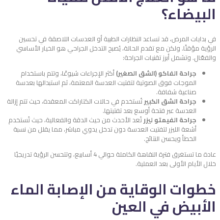
البيضاء؟
في بدايات المرض، قد تساعد النظارات الطبية أو العدسات اللاصقة في تحسين
الرؤية مؤقتًا. ولكن مع تقدم الحالة، يُصبح التدخل الجراحي هو الخيار الأساسي
والفعّال. وتشمل أبرز تقنيات الجراحة:
جراحة الفاكو (الشق الصغير)
أكثر الإجراءات شيوعًا، وتتم باستخدام
الموجات فوق الصوتية لتفتيت العدسة المعتمة، ثم استبدالها بعدسة
صناعية شفافة.
جراحة الشق الكبير
تُستخدم في حالات الكتاراكت المعقدة، حيث تتم إزالة
العدسة عبر فتحة أوسع بعد تفتيتها.
جراحة الفيمتو ليزر
تُعد الأحدث من حيث الدقة والفعالية، حيث تُستخدم
أشعة الليزر لتفتيت العدسة دون تدخل يدوي مباشر، مما يقلل من نسبة
الخطأ ويحسن النتائج.
عادة ما تستغرق فترة النقاهة الكاملة حوالي 4 أسابيع، وتتحسن الرؤية تدريجيًا
خلال الأيام الأولى بعد العملية.
خطوات الوقاية من الإصابة الماء
الأبيض في العين